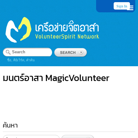
Sign In
ชื่อ, คีย์เวิร์ด, คำค้น
มนตร์อาสา MagicVolunteer
ค้นหา