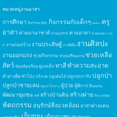
หมวดหมู่งานอาสา
ครู
กิจกรรมกับเด็กๆ
การศึกษา
กิจกรรม BBL
คนชรา
อาสา
ค่ายนานาชาติ
ค่ายอาสา
ค่ายอนุรักษ์
ค่ายเกษตร
งาน
งานศิลปะ
งานประดิษฐ์
งานก่อสร้าง
งานฝีมือ
IT
ช่วยเหลือ
งานออกแรง
ช่วยกิจกรรม
ช่วยเตรียมงาน
สัตว์
ทาสี
ทำความสะอาด
ดูแลเด็ก
ซ่อมห้องเรียน
ปลูกป่า
ปลูกปะการัง
ทำยางยืด
ทำโป่ง
บริจาค
ปลูกต้นไม้
ปลูกป่าชายเลน
ผู้ป่วย
ผู้พิการ
ฝึกอบรม
ปลูกป่าโกงกาง
สร้างฝาย
พัฒนาชุมชน
สร้างบ้านดิน
สิ่งแวดล้อม
สตรี
หัตถกรรม
อนุรักษ์สิ่งแวดล้อม
อาสาต่างแดน
เก็บขยะ
เด็กเยาวชน
เรียนรู้เกษตร
อาสาอาเซียน