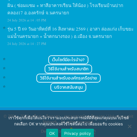
ฝัน ( ซ่อมแซม + ทาสีอาคารเรียน ให้น้อง ) โรงเรียนบ้านปาก
คลอง17 อ.องครักษ์ จ.นครนายก
24 July 2026 at 14 : 05 PM
รุ่น 5 ปี 69 วันอาทิตย์ที่ 16 สิงหาคม 2569 ( อาสา ล่องแก่ง เก็บขยะ
แม่น้ำนครนายก + น้ำตกนางรอง ) อ.เมือง จ.นครนายก
24 July 2026 at 14 : 27 PM
เว็บไซต์มีอะไรบ้าง?
วิธีใช้งานสำหรับสมาชิก
วิธีใช้งานสำหรับองค์กรเครือข่าย
บริจาคสนับสนุน
© 2004 - 2024
เครือข่ายจิตอาสา : งานอาสาสมัคร จิตอาสา | Volunteerspirit
เราใช้คุกกี้เพื่อให้แน่ใจว่าเรามอบประสบการณ์ที่ดีที่สุดแก่คุณบนเว็บไซต์
Network
. All rights reserved.
กดเลือก OK หากคุณประสงค์ใช้ไซต์นี้ต่อไป เพื่อยอมรับ cookies
Designed by
OK
Privacy policy