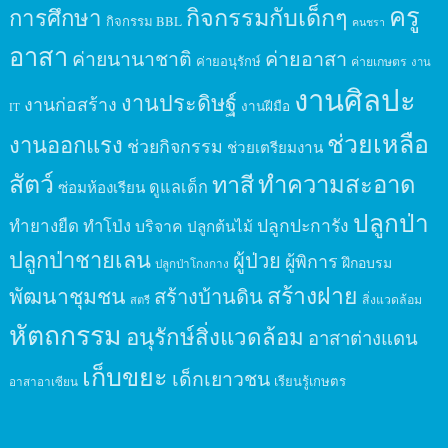
ครู
กิจกรรมกับเด็กๆ
การศึกษา
กิจกรรม BBL
คนชรา
อาสา
ค่ายนานาชาติ
ค่ายอาสา
ค่ายอนุรักษ์
ค่ายเกษตร
งาน
งานศิลปะ
งานประดิษฐ์
งานก่อสร้าง
งานฝีมือ
IT
ช่วยเหลือ
งานออกแรง
ช่วยกิจกรรม
ช่วยเตรียมงาน
สัตว์
ทาสี
ทำความสะอาด
ดูแลเด็ก
ซ่อมห้องเรียน
ปลูกป่า
ปลูกปะการัง
ทำยางยืด
ทำโป่ง
บริจาค
ปลูกต้นไม้
ปลูกป่าชายเลน
ผู้ป่วย
ผู้พิการ
ฝึกอบรม
ปลูกป่าโกงกาง
สร้างฝาย
พัฒนาชุมชน
สร้างบ้านดิน
สิ่งแวดล้อม
สตรี
หัตถกรรม
อนุรักษ์สิ่งแวดล้อม
อาสาต่างแดน
เก็บขยะ
เด็กเยาวชน
เรียนรู้เกษตร
อาสาอาเซียน