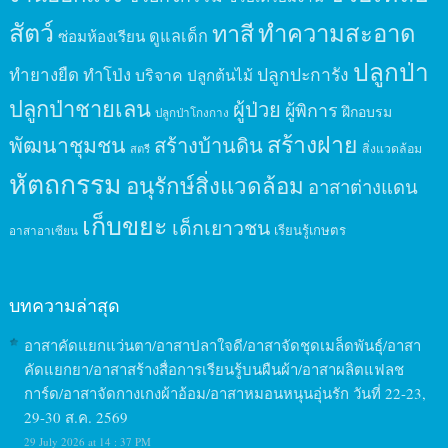
สัตว์
ทาสี
ทำความสะอาด
ดูแลเด็ก
ซ่อมห้องเรียน
ปลูกป่า
ปลูกปะการัง
ทำยางยืด
ทำโป่ง
บริจาค
ปลูกต้นไม้
ปลูกป่าชายเลน
ผู้ป่วย
ผู้พิการ
ฝึกอบรม
ปลูกป่าโกงกาง
สร้างฝาย
พัฒนาชุมชน
สร้างบ้านดิน
สิ่งแวดล้อม
สตรี
หัตถกรรม
อนุรักษ์สิ่งแวดล้อม
อาสาต่างแดน
เก็บขยะ
เด็กเยาวชน
เรียนรู้เกษตร
อาสาอาเซียน
บทความล่าสุด
อาสาคัดแยกแว่นตา/อาสาปลาใจดี/อาสาจัดชุดเมล็ดพันธุ์/อาสา
คัดแยกยา/อาสาสร้างสื่อการเรียนรู้บนผืนผ้า/อาสาผลิตแฟลช
การ์ด/อาสาจัดกางเกงผ้าอ้อม/อาสาหมอนหนุนอุ่นรัก วันที่ 22-23,
29-30 ส.ค. 2569
29 July 2026 at 14 : 37 PM