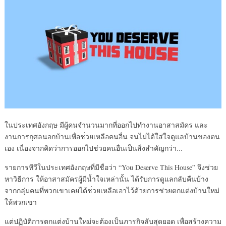
ในประเทศอังกฤษ มีผู้คนจำนวนมากที่ออกไปทำง
านอาสาสมัคร และ
งานการกุศลนอกบ้านเพื่อช
่วยเหลือคนอื่น จนไม่ได้ใส่ใจดูแลบ้านของตน
เอง เนื่องจากคิดว่าการออกไปช่ว
ยคนอื่นเป็นสิ่งสำคัญกว่า..
.
รายการทีวีในประเทศอังกฤษที
่มีชื่อว่า “You Deserve This House” จึงช่วย
หาวิธีการ ให้อาสาสมัครผู้มีน้ำใจเหล่
านั้น ได้รับการดูแลกลับคืนบ้าง
จากกลุ่มคนที่พวกเขาเคยได้ช
่วยเหลือเอาไว้ด้วยการช่วยต
กแต่งบ้านใหม่
ให้พวกเขา
แต่ปฏิบัต
ิการตกแต่งบ้านใหม่จะต้องเป
็นภารกิจลับสุดยอด เพื่อสร้างความ