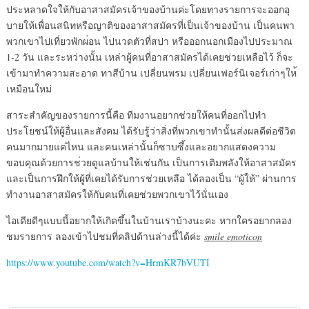
ประหลาดใจให้
กับอาสาสมัครเจ้าของบ้านค่ะ
โดยทางรายการจะออกอุ
บายให้เ
พื่อนสนิทหรือญาติของอาสาสม
ัครที่เป็นเจ้าของบ้าน เป็นคนพา
พวกเขาไปเที่ยวพักผ
่อน ไปนวดตัวที่สปา หรือออกนอกเมืองไปประมาณ
1-2 วัน และระหว่างนั้น เหล่าผู้คนที่อาสาสมัครได้เ
คยช่วยเหลือไว้ ก็จะ
เข้ามาทำความสะอาด ทาสีบ้าน เปลี่ยนพรม เปลี่ยนเฟอร์นิเจอร์เก่าๆให
เหมือนใหม่
สาระสำคัญของรายการนี้คือ ทีมงานอยากช่วยให้คนที่ออกไ
ปทำ
ประโยชน์ให้ผู้อื่นและสั
งคม ได้รับรู้ว่าสิ่งที่พวกเขาท
ำนั้นส่งผลดีต่อชีวิต
คนมากม
ายแค่ไหน และคนเหล่านั้นก็ซาบซึ้งและ
อยากแสดงความ
ขอบคุณด้วยการช
่วยดูแลบ้านให้เช่นกัน เป็นการเติมพลังให้อาสาสมัค
ร
และเป็นการฝึกให้ผู้ที่เคย
ได้รับการช่วยเหลือ ได้ลองเป็น “ผู้ให้” ผ่านการ
ทำงานอาสาสมัครให้กั
บคนที่เคยช่วยพวกเขาไว้นั่น
เอง
ไอเดียดีๆแบบนี้อยากให้เกิด
ขึ้นในบ้านเราบ้างนะคะ หากใครอยากลอง
ชมรายการ ลองเข้าไปชมที่คลิปด้านล่าง
นี้ได้ค่ะ
smile emoticon
https://www.youtube.com/
watch?v=HrmKR7bVUTI