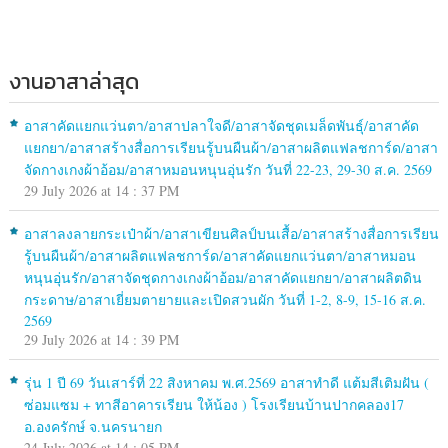
งานอาสาล่าสุด
อาสาคัดแยกแว่นตา/อาสาปลาใจดี/อาสาจัดชุดเมล็ดพันธุ์/อาสาคัด
แยกยา/อาสาสร้างสื่อการเรียนรู้บนผืนผ้า/อาสาผลิตแฟลชการ์ด/อาสา
จัดกางเกงผ้าอ้อม/อาสาหมอนหนุนอุ่นรัก วันที่ 22-23, 29-30 ส.ค. 2569
29 July 2026 at 14 : 37 PM
อาสาลงลายกระเป๋าผ้า/อาสาเขียนศิลป์บนเสื้อ/อาสาสร้างสื่อการเรียน
รู้บนผืนผ้า/อาสาผลิตแฟลชการ์ด/อาสาคัดแยกแว่นตา/อาสาหมอน
หนุนอุ่นรัก/อาสาจัดชุดกางเกงผ้าอ้อม/อาสาคัดแยกยา/อาสาผลิตดิน
กระดาษ/อาสาเยี่ยมตายายและเปิดสวนผัก วันที่ 1-2, 8-9, 15-16 ส.ค.
2569
29 July 2026 at 14 : 39 PM
รุ่น 1 ปี 69 วันเสาร์ที่ 22 สิงหาคม พ.ศ.2569 อาสาทำดี แต้มสีเติมฝัน (
ซ่อมแซม + ทาสีอาคารเรียน ให้น้อง ) โรงเรียนบ้านปากคลอง17
อ.องครักษ์ จ.นครนายก
24 July 2026 at 14 : 05 PM