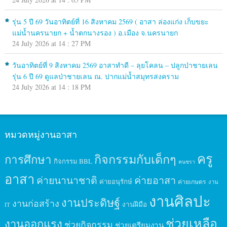
รุ่น 5 ปี 69 วันอาทิตย์ที่ 16 สิงหาคม 2569 ( อาสา ล่องแก่ง เก็บขยะ
แม่น้ำนครนายก + น้ำตกนางรอง ) อ.เมือง จ.นครนายก
24 July 2026 at 14 : 27 PM
วันอาทิตย์ที่ 9 สิงหาคม 2569 อาสาทำดี – ลุยโคลน – ปลูกป่าชายเลน
รุ่น 6 ปี 69 ดูแลป่าชายเลน ณ. ปากแม่น้ำสมุทรสงคราม
24 July 2026 at 14 : 18 PM
หมวดหมู่งานอาสา
ครู
กิจกรรมกับเด็กๆ
การศึกษา
กิจกรรม BBL
คนชรา
อาสา
ค่ายนานาชาติ
ค่ายอาสา
ค่ายอนุรักษ์
ค่ายเกษตร
งาน
งานศิลปะ
งานประดิษฐ์
งานก่อสร้าง
งานฝีมือ
IT
ช่วยเหลือ
งานออกแรง
ช่วยกิจกรรม
ช่วยเตรียมงาน