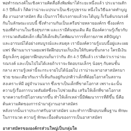
พอทำรณรงค์ในเชิงความคิดสื่อสิ่งพิมพ์มาได้ระยะหนึ่งแล้ว ประมาณสัก
4-5 ปีที่แล้ว ก็คิดว่าน่าจะแปรมาเป็นเชิงรูปธรรม หนึ่งในวิธีฉลาดทำบุญ
คือ งานอาสาสมัคร คือ เป็นการใช้แรงกายแล้วจะได้บุญ ก็เริ่มต้นรณรงค์
กันในลักษณะแบบนี้ ซึ่งทำงานกันเป็นเครือข่ายหลายองค์กร ซึ่งองค์กร
ของพี่ทำงานในเชิงสุขภาพ และเรามีต้นทุนเดิม คือ มีองค์ความรู้เกี่ยวกับ
การนวดสัมผัสเด็ก เพื่อให้เด็กเติบโตพัฒนาการทั้งกายภาพ สติปัญญา
และอารมณ์ได้อย่างสมบูรณ์และสมดุล เรามีองค์ความรู้แบบนี้อยู่และเผย
แพร่ ที่ผ่านมาเราเผยแพร่จัดฝึกอบรมเก็บเงินให้กับคนชั้นกลาง ใครมีเงิน
มีลูกเล็กๆ อยู่อยากฝึกอบรมก็มาว่ากัน สัก 4-5 ปีที่แล้ว เราคิดว่าเราน่าจะ
รณรงค์ และเป็นไปไม่ได้เลยถ้าเราจะจัดอบรมเล็กๆ น้อยๆ กับคนชั้น
กลาง ความรู้เหล่านี้จะกระจายไปได้น้อยไป เราน่าจะหาอาสาสมัครมา
ช่วย ขณะเดียวกันเราก็เห็นกันอยู่กันปกติว่าเด็กที่ด้อยโอกาสในสถาน
สงเคราะห์มี อยู่จำนวนมาก ซึ่งเขาเป็นเด็กที่ขาดโอกาส เพราะฉะนั้น
ความรู้เรื่องการนวดสัมผัสซึ่งจะไปช่วยเติม เสริมให้เด็กที่ขาดโอกาส
ขาดความรักมีโอกาสมากขึ้น ทำให้เด็กเหล่านี้มีพัฒนาการที่ดีขึ้น นี่คือ
ต้นความคิดของการนำมาสู่งานอาสาสมัคร
หลังจากนั้นเราประกาศรับอาสาสมัคร และทำการฝึกอบรมพื้นฐาน ทักษะ
ในการนวด ความรู้ ทักษะเบื้องต้นของการเป็นอาสาสมัคร
อาสาสมัครขององค์กรส่วนใหญ่เป็นกลุ่มใด