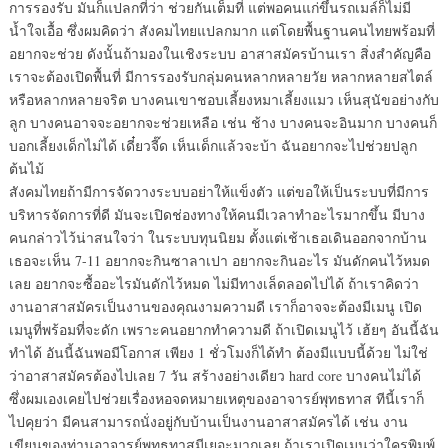
การรองรับ มันก็แปลกที่ว่า ช่วยกันเต็มที่ แต่พอคนแก่ขึ้นรถเมล์ก็ไม่มี
น้ำใจเอื้อ ซึ่งผมคิดว่า สังคมไทยแปลกมาก แต่โดยพื้นฐานคนไทยพร้อมที่
อยากจะช่วย ดังนั้นถ้ามองในเชิงระบบ อาสาสมัครบ้านเรา สิ่งสำคัญคือ
เราจะต้องเปิดพื้นที่ มีการรองรับกลุ่มคนหลากหลายวัย หลากหลายสไตล์
หรือหลากหลายจริต บางคนเขาชอบเลี้ยงหมาเลี้ยงแมว เห็นสุนัขอย่างกับ
ลูก บางคนอาจจะอยากจะช่วยเหลือ เช่น ช้าง บางคนจะอินมาก บางคนก็
บอกเลี้ยงเด็กไม่ได้ เดี๋ยวจี๊ด เห็นเด็กแล้วจะบ้า ฉันอยากจะไปช่วยปลูก
ต้นไม้
สังคมไทยถ้ามีการจัดวางระบบอย่าให้แข็งตัว แต่ขอให้เป็นระบบที่มีการ
บริหารจัดการที่ดี มันจะเปิดช่องทางให้คนมีเวลาทำอะไรมากขึ้น มีบาง
คนกล่าวไว้น่าสนใจว่า ในระบบทุนนิยม ตั้งแต่เช้าเธอเดินออกจากบ้าน
เธอจะเห็น 7-11 อยากจะกินซาลาเปา อยากจะกินอะไร มันดักคนไว้หมด
เลย อยากจะซื้ออะไรมันดักไว้หมด ไม่มีทางเล็ดลอดไปได้ ถ้าเราคิดว่า
งานอาสาสมัครเป็นงานของคุณงามความดี เราก็อาจจะต้องมีเมนู เปิด
เมนูที่พร้อมที่จะดัก เพราะคนอยากทำความดี ถ้าเปิดเมนูไว้ เฮ้ยๆ อันนี้ฉัน
ทำได้ อันนี้ฉันพอมีโอกาส เพียง 1 ชั่วโมงก็ได้ทำ ต้องมีแบบนี้ด้วย ไม่ใช่
ว่าอาสาสมัครต้องไปเลย 7 วัน สร้างอย่างเดียว hard core บางคนไม่ได้
ซึ่งผมเองเคยไปช่วยเรื่องหอจดหมายเหตุของอาจารย์พุทธทาส ทีนี้เราก็
ไปคุยว่า มีคนสามารถนั่งอยู่กับบ้านเป็นงานอาสาสมัครได้ เช่น งาน
เขียนของท่านอาจารย์พุทธทาสมีเยอะมากเลย ถ้าเราเปิดเมนูว่าใครพิมพ์