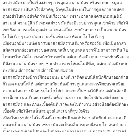
อาสาสมัครมาเป็นเรื่องง่ายๆ การดูแลอาสาสมัคร หรือระบบการดูแล
อาสาสมัคร เป็นหัวใจที่สำคัญ ถ้าคุณไม่มีระบบในการดูแลอาสาสมัคร
คุณอย่าไปทำ อย่าคิดว่าเป็นเรื่องง่ายๆ เพราะอาสาสมัครเป็นมนุษย์ มี
อารมณ์ ความรู้สึก มีเหตุผลต่างๆ มันต้องมีระบบการดูแลเขาด้วย เพื่อให้
เขายังสามารถเห็นคุณค่า และหล่อเลี้ยง เขายังสามารถเป็นอาสาสมัคร
ไปได้เรื่อยๆ และเกิดความเข้มแข็ง และพัฒนาไปได้เรื่อยๆ
เมืองนอกมีบางแห่งเขารับอาสาสมัครวันเดียวหรือสองวัน เพื่อเป็นอาสา
สมัครเอากล่องอาหารของเทศบาลที่เขาดูแลคนชราที่ไม่สามารถเดิน ไป
ไหนมาไหนได้ไปวางหน้าบ้านทุกวัน แต่เขาต้องมีระบบ network หรือบาง
ที่มีงานอาสาสมัครง่ายๆ ช่วยทำอาหารให้คนไม่มีที่อยู่ แต่เขาต้องมีระบบ
ทะเบียน มีการจัดการ มีการฝึกอบรมด้วย
อาสาสมัครต้องมีการฝึกอบรมนะ บางทีเราคิดแบบนิสิตนักศึกษาออกค่าย
ก็โอเค แบบนี้ทได้ แต่อาสาสมัครต้องมีการดูแลและการฝึกอบรมเตรียม
ความพร้อม การฝึกอบรมไม่ใช่ให้เขากลายเป็นช่างไม้ที่เก่ง แต่มันต้องมี
การฝึกอบรมเตรียมความพร้อมทั้งด้านร่างกาย จิตใจ ทัศนคติเรื่องงาน
อาสาสมัคร และทักษะเบื้องต้นที่เราจะลงไปทำงาน อย่างน้อยต้องมีทักษะ
เบื้องต้นเพื่อให้งานนั้นสมบูรณ์และเขาก็สุขใจด้วย
เมืองไทยเราต้องใส่ใจเรื่องนี้ เราอย่าเพียงแต่ประชาสัมพันธ์เยอะ และมี
คนมาเป็นอาสาสมัคร เพราะมันจะเป็นคลื่นกระทบฝั่งหายไป คนเข้ามา
ปั๊บกระทบฝั่งหายไปมันจะไม่มีกระบวนการการดูแล การรองรับ การเตรี