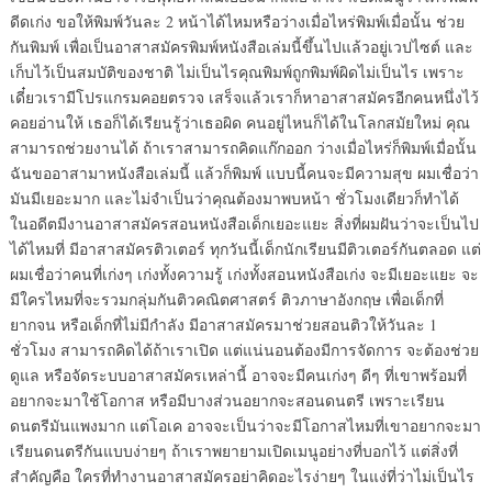
ดีดเก่ง ขอให้พิมพ์วันละ 2 หน้าได้ไหมหรือว่างเมื่อไหร่พิมพ์เมื่อนั้น ช่วย
กันพิมพ์ เพื่อเป็นอาสาสมัครพิมพ์หนังสือเล่มนี้ขึ้นไปแล้วอยู่เวปไซต์ และ
เก็บไว้เป็นสมบัติของชาติ ไม่เป็นไรคุณพิมพ์ถูกพิมพ์ผิดไม่เป็นไร เพราะ
เดี๋ยวเรามีโปรแกรมคอยตรวจ เสร็จแล้วเราก็หาอาสาสมัครอีกคนหนึ่งไว้
คอยอ่านให้ เธอก็ได้เรียนรู้ว่าเธอผิด คนอยู่ไหนก็ได้ในโลกสมัยใหม่ คุณ
สามารถช่วยงานได้ ถ้าเราสามารถคิดแก๊กออก ว่างเมื่อไหร่ก็พิมพ์เมื่อนั้น
ฉันขออาสามาหนังสือเล่มนี้ แล้วก็พิมพ์ แบบนี้คนจะมีความสุข ผมเชื่อว่า
มันมีเยอะมาก และไม่จำเป็นว่าคุณต้องมาพบหน้า ชั่วโมงเดียวก็ทำได้
ในอดีตมีงานอาสาสมัครสอนหนังสือเด็กเยอะแยะ สิ่งที่ผมฝันว่าจะเป็นไป
ได้ไหมที่ มีอาสาสมัครติวเตอร์ ทุกวันนี้เด็กนักเรียนมีติวเตอร์กันตลอด แต่
ผมเชื่อว่าคนที่เก่งๆ เก่งทั้งความรู้ เก่งทั้งสอนหนังสือเก่ง จะมีเยอะแยะ จะ
มีใครไหมที่จะรวมกลุ่มกันติวคณิตศาสตร์ ติวภาษาอังกฤษ เพื่อเด็กที่
ยากจน หรือเด็กที่ไม่มีกำลัง มีอาสาสมัครมาช่วยสอนติวให้วันละ 1
ชั่วโมง สามารถคิดได้ถ้าเราเปิด แต่แน่นอนต้องมีการจัดการ จะต้องช่วย
ดูแล หรือจัดระบบอาสาสมัครเหล่านี้ อาจจะมีคนเก่งๆ ดีๆ ที่เขาพร้อมที่
อยากจะมาใช้โอกาส หรือมีบางส่วนอยากจะสอนดนตรี เพราะเรียน
ดนตรีมันแพงมาก แต่โอเค อาจจะเป็นว่าจะมีโอกาสไหมที่เขาอยากจะมา
เรียนดนตรีกันแบบง่ายๆ ถ้าเราพยายามเปิดเมนูอย่างที่บอกไว้ แต่สิ่งที่
สำคัญคือ ใครที่ทำงานอาสาสมัครอย่าคิดอะไรง่ายๆ ในแง่ที่ว่าไม่เป็นไร