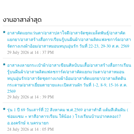
งานอาสาล่าสุด
อาสาคัดแยกแว่นตา/อาสาปลาใจดี/อาสาจัดชุดเมล็ดพันธุ์/อาสาคัด
แยกยา/อาสาสร้างสื่อการเรียนรู้บนผืนผ้า/อาสาผลิตแฟลชการ์ด/อาสา
จัดกางเกงผ้าอ้อม/อาสาหมอนหนุนอุ่นรัก วันที่ 22-23, 29-30 ส.ค. 2569
29 July 2026 at 14 : 37 PM
อาสาลงลายกระเป๋าผ้า/อาสาเขียนศิลป์บนเสื้อ/อาสาสร้างสื่อการเรียน
รู้บนผืนผ้า/อาสาผลิตแฟลชการ์ด/อาสาคัดแยกแว่นตา/อาสาหมอน
หนุนอุ่นรัก/อาสาจัดชุดกางเกงผ้าอ้อม/อาสาคัดแยกยา/อาสาผลิตดิน
กระดาษ/อาสาเยี่ยมตายายและเปิดสวนผัก วันที่ 1-2, 8-9, 15-16 ส.ค.
2569
29 July 2026 at 14 : 39 PM
รุ่น 1 ปี 69 วันเสาร์ที่ 22 สิงหาคม พ.ศ.2569 อาสาทำดี แต้มสีเติมฝัน (
ซ่อมแซม + ทาสีอาคารเรียน ให้น้อง ) โรงเรียนบ้านปากคลอง17
อ.องครักษ์ จ.นครนายก
24 July 2026 at 14 : 05 PM