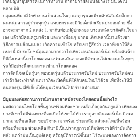
เกิดปัญหาอุปสรรคในการทำงาน ถ้าถามว่าผลเป็นอย่างไร มันได้ใน
หลายมิติ
กลุ่มคนที่มามีวัยทำงานเป็นส่วนใหญ่ แต่ทุกรุ่นจะมีระดับนิสิตนักศึกษา
คนหนุ่มสาวอยู่ร่วมทุกรุ่น แทบทุกรุ่นจะมีวัยเด็กนักเรียนประถมด้วย ซึ่ง
อาจจะมาจาก 2 แหล่ง 1. มากับพ่อแม่ผู้ปกครอง บางแหล่งเขาตัดสินใจมา
เอง แล้วก็มีคุณครูมาด้วย และพาเพื่อนๆ มาต่อ เด็กเหล่านี้มาแล้วเขา
รู้สึกการเปลี่ยนแปลง เกิดความเข้าใจ หรือเขารู้สึกว่า เวลาที่เขาให้สิ่ง
เหล่านี้ มีประโยชน์คุณค่ามากกว่าไปเที่ยวเล่นอินเตอร์เน็ต หรือเดินห้าง
ก็มีสิ่งเหล่านี้มาโดยตลอด แน่นอนมันอาจจะมีจำนวนไม่เยอะแต่ในทุกๆ
รุ่นก็มีอย่างนี้ผสมผสานเข้ามาโดยตลอด
การจัดนี่จัดเป็นรุ่นๆ พอหมดรุ่นแล้วประกาศรับใหม่ ประกาศรับใหม่คน
เก่าถ้ายังจะทำก็ดี แต่เราก็จะเปิดพื้นที่ให้กับคนใหม่ไว้ด้วย เพื่อที่จะให้มี
คนสองรุ่น มีพี่เลี้ยงได้หมุนเวียนกันไปอย่างสม่ำเสมอ
มีมุมมองต่อสถานการณ์งานอาสาสมัครของไทยตอนนี้อย่างไร
ผมคิดว่าคนไทยโดยพื้นฐานพร้อมที่จะช่วยเหลือเกื้อกูลกันอยู่แล้ว เพียงแต่
บางทีเขาไม่มีช่องทางที่จะเปิดให้เขาได้ทำ เราดูจากอินเตอร์เน็ต มีเนต
มากมายที่ขอเลือด ขอบริจาค เขาพร้อมช่วยเหลือ แล้วคนไทยนี่พร้อม
พร้อมที่จะขอ ช่วยเหลือ สึนามิเป็นปรากฏการณ์ที่มหัศจรรย์ที่ว่ามันเกิด
พลัง แต่ว่ามันเป็นอุบัติเหตุ หรืออุบัติการณ์ขึ้นมา ไร้ระบบของการจัดการ