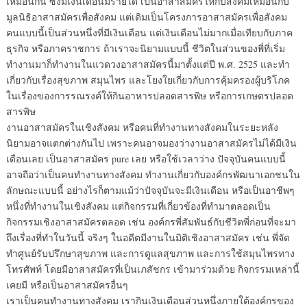
เหมือนกัน ซึ่งมีเงินเดือนมีรายได้ เป็นอาสาสมัครให้กับสังคมเหมือนกับ
มูลนิธิอาสาสมัครเพื่อสังคม แต่เดิมเป็นโครงการอาสาสมัครเพื่อสังคม
คนแบบนี้เป็นส่วนหนึ่งที่มีเงินเดือน แต่เงินเดือนไม่มากเมื่อเทียบกับภาค
ธุรกิจ หรือภาคราชการ ถ้าเราจะนิยามแบบนี้ ชีวิตในส่วนของพี่ที่เริ่ม
ทำงานมาก็ทำงานในแวดวงอาสาสมัครนี้มาตั้งแต่ปี พ.ศ. 2525 และทำ
เกี่ยวกับเรื่องสุขภาพ สมุนไพร และโยงใยเกี่ยวกับการคุ้มครองผู้บริโภค
ในเรื่องของการรณรงค์ให้กินอาหารปลอดสารพิษ หรือการเกษตรปลอด
สารพิษ
งานอาสาสมัครในเชิงสังคม หรือคนที่ทำงานทางสังคมในระยะหลัง
นิยามอาจแตกต่างกันไป เพราะคนอาจมองว่างานอาสาสมัครไม่ได้มีเงิน
เดือนเลย เป็นอาสาสมัคร pure เลย หรือใช้เวลาว่าง ปัจจุบันคนแบบนี้
อาจถือว่าเป็นคนทำงานทางสังคม ทำงานเกี่ยวกับองค์กรพัฒนาเอกชนใน
ลักษณะแบบนี้ อย่างไรก็ตามแม้ว่าปัจจุบันจะมีเงินเดือน หรือเป็นอาชีพๆ
หนึ่งที่ทำงานในเชิงสังคม แต่กิจกรรมที่เกี่ยวข้องที่ทำมาตลอดเป็น
กิจกรรมเชิงอาสาสมัครตลอด เช่น องค์กรพี่สัมพันธ์กับชีวิตพี่ก่อนที่จะมา
ถึงเรื่องที่ทำในวันนี้ จริงๆ ในอดีตมีงานในมิติเชิงอาสาสมัคร เช่น พี่จัด
ทำศูนย์รับปรึกษาสุขภาพ และการดูแลสุขภาพ และการใช้สมุนไพรทาง
โทรศัพท์ โดยมีอาสาสมัครที่เป็นเภสัชกร เข้ามาร่วมด้วย กิจกรรมเหล่านี้
เคยมี หรือเป็นอาสาสมัครอื่นๆ
เราเป็นคนทำงานทางสังคม เรากินเงินเดือนส่วนหนึ่งภายใต้องค์กรของ