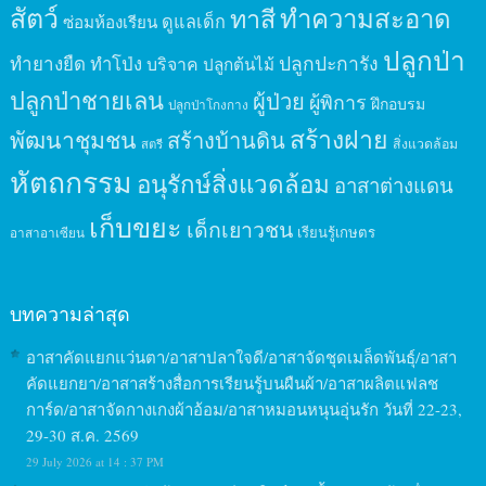
สัตว์
ทาสี
ทำความสะอาด
ดูแลเด็ก
ซ่อมห้องเรียน
ปลูกป่า
ปลูกปะการัง
ทำยางยืด
ทำโป่ง
บริจาค
ปลูกต้นไม้
ปลูกป่าชายเลน
ผู้ป่วย
ผู้พิการ
ฝึกอบรม
ปลูกป่าโกงกาง
สร้างฝาย
พัฒนาชุมชน
สร้างบ้านดิน
สิ่งแวดล้อม
สตรี
หัตถกรรม
อนุรักษ์สิ่งแวดล้อม
อาสาต่างแดน
เก็บขยะ
เด็กเยาวชน
เรียนรู้เกษตร
อาสาอาเซียน
บทความล่าสุด
อาสาคัดแยกแว่นตา/อาสาปลาใจดี/อาสาจัดชุดเมล็ดพันธุ์/อาสา
คัดแยกยา/อาสาสร้างสื่อการเรียนรู้บนผืนผ้า/อาสาผลิตแฟลช
การ์ด/อาสาจัดกางเกงผ้าอ้อม/อาสาหมอนหนุนอุ่นรัก วันที่ 22-23,
29-30 ส.ค. 2569
29 July 2026 at 14 : 37 PM