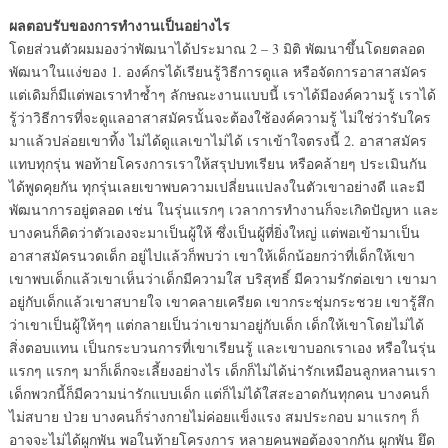
ผลตอบรับของการทำงานเป็นอย่างไร
โดยส่วนตัวผมมองว่าพัฒนาได้ประมาณ 2 – 3 มิติ พัฒนาขึ้นโดยตลอด
พัฒนาในแง่ของ 1. องค์กรได้เรียนรู้วิธีการดูแล หรือจัดการอาสาสมัคร
แต่เดิมก็มีแต่พอเราทำซ้ำๆ ลักษณะงานแบบนี้ เราได้มีองค์ความรู้ เราได้
รู้ว่าวิธีการที่จะดูแลอาสาสมัครนั้นจะต้องใช้องค์ความรู้ ไม่ใช่ว่ารับใคร
มาแล้วปล่อยเขาทิ้ง ไม่ได้ดูแลเขาไม่ได้ เราเข้าใจตรงนี้ 2. อาสาสมัคร
แทบทุกรุ่น พอท้ายโครงการเราให้สรุปบทเรียน หรือคล้ายๆ ประเมินกัน
ได้พูดคุยกัน ทุกรุ่นเลยเขาพบความเปลี่ยนแปลงในตัวเขาอย่างดี และมี
พัฒนาการอยู่ตลอด เช่น ในรุ่นแรกๆ เวลาการทำงานก็จะเกิดปัญหา และ
บางคนก็คิดว่าตัวเองจะมาเป็นผู้ให้ ซึ่งเป็นผู้ที่ยิ่งใหญ่ แต่พอเข้ามาเป็น
อาสาสมัครนวดเด็ก อยู่ไปแล้วก็พบว่า เขาให้เด็กน้อยกว่าที่เด็กให้เขา
เขาพบเด็กแล้วเขาเห็นว่าเด็กมีความใส บริสุทธิ์ มีความรักต่อเขา เขามา
อยู่กับเด็กแล้วเขาสบายใจ เขาคลายเครียด เขากระชุ่มกระชวย เขารู้สึก
ว่าเขาเป็นผู้ให้ๆๆ แต่กลายเป็นว่าเขามาอยู่กับเด็ก เด็กให้เขาโดยไม่ได้
สิ่งตอบแทน เป็นกระบวนการที่เขาเรียนรู้ และเขาบอกเราเอง หรือในรุ่น
แรกๆ แรกๆ มาก็เด็กจะเลี้ยงอย่างไร เด็กก็ไม่ได้น่ารักเหมือนลูกหลานเรา
เด็กพวกนี้ก็มีความน่ารักแบบเด็ก แต่ก็ไม่ได้ใสสะอาดกันทุกคน บางคนก็
ไม่สบาย ป่วย บางคนก็ร่างกายไม่ค่อยแข็งแรง สมประกอบ มาแรกๆ ก็
อาจจะไม่ได้ผูกพัน พอในท้ายโครงการ หลายคนพอต้องจากกัน ผูกพัน ยึด