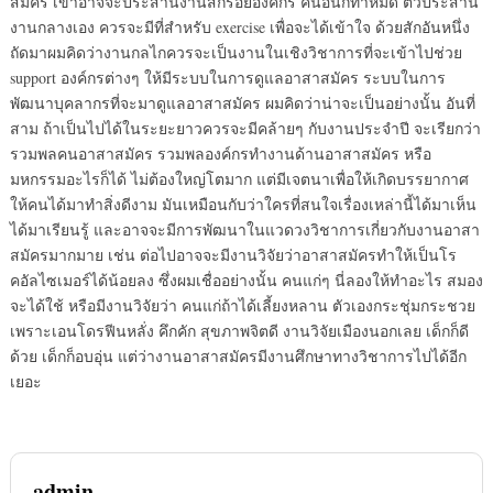
สมัคร เขาอาจจะประสานงานสักร้อยองค์กร คนอื่นก็ทำหมด ตัวประสาน
งานกลางเอง ควรจะมีที่สำหรับ exercise เพื่อจะได้เข้าใจ ด้วยสักอันหนึ่ง
ถัดมาผมคิดว่างานกลไกควรจะเป็นงานในเชิงวิชาการที่จะเข้าไปช่วย
support องค์กรต่างๆ ให้มีระบบในการดูแลอาสาสมัคร ระบบในการ
พัฒนาบุคลากรที่จะมาดูแลอาสาสมัคร ผมคิดว่าน่าจะเป็นอย่างนั้น อันที่
สาม ถ้าเป็นไปได้ในระยะยาวควรจะมีคล้ายๆ กับงานประจำปี จะเรียกว่า
รวมพลคนอาสาสมัคร รวมพลองค์กรทำงานด้านอาสาสมัคร หรือ
มหกรรมอะไรก็ได้ ไม่ต้องใหญ่โตมาก แต่มีเจตนาเพื่อให้เกิดบรรยากาศ
ให้คนได้มาทำสิ่งดีงาม มันเหมือนกับว่าใครที่สนใจเรื่องเหล่านี้ได้มาเห็น
ได้มาเรียนรู้ และอาจจะมีการพัฒนาในแวดวงวิชาการเกี่ยวกับงานอาสา
สมัครมากมาย เช่น ต่อไปอาจจะมีงานวิจัยว่าอาสาสมัครทำให้เป็นโร
คอัลไซเมอร์ได้น้อยลง ซึ่งผมเชื่ออย่างนั้น คนแก่ๆ นี่ลองให้ทำอะไร สมอง
จะได้ใช้ หรือมีงานวิจัยว่า คนแก่ถ้าได้เลี้ยงหลาน ตัวเองกระชุ่มกระชวย
เพราะเอนโดรฟีนหลั่ง คึกคัก สุขภาพจิตดี งานวิจัยเมืองนอกเลย เด็กก็ดี
ด้วย เด็กก็อบอุ่น แต่ว่างานอาสาสมัครมีงานศึกษาทางวิชาการไปได้อีก
เยอะ
admin