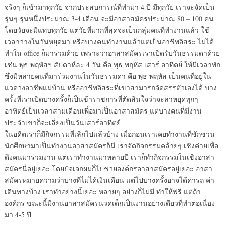
จริงๆ ก็เข้ามาทุกวัย จากประสบการณ์ที่ทำมา 4 ปี มีทุกวัย เราจะจัดเป็น
รุ่นๆ รุ่นหนึ่งประมาณ 3-4 เดือน จะมีอาสาสมัครประมาณ 80 – 100 คน
โดยวัยจะมีแทบทุกวัย แต่วัยที่มากที่สุดจะเป็นกลุ่มคนที่ทำงานแล้ว ใช้
เวลาว่างในวันหยุดมา หรือบางคนทำงานแล้วแต่เป็นอาชีพอิสระ ไม่ได้
ทำใน office ก็มาร่วมด้วย เพราะว่าอาสาสมัครเราเปิดรับวันธรรมดาด้วย
เช่น พุธ พฤหัสฯ สัปดาห์ละ 4 วัน คือ พุธ พฤหัส เสาร์ อาทิตย์ ให้มีเวลาพัก
ซึ่งมีหลายคนที่มาร่วมงานในวันธรรมดา คือ พุธ พฤหัส เป็นคนที่อยู่ใน
แวดวงอาชีพแม่บ้าน หรืออาชีพอิสระที่เขาสามารถจัดสรรตัวเองได้ บาง
ครั้งที่เราเปิดบางครั้งก็เป็นข้าราชการที่ตัดสินใจว่าจะลาหยุดทุกๆ
อาทิตย์เป็นเวลาสามเดือนเพื่อมาเป็นอาสาสมัคร แต่บางคนที่มีงาน
ประจำเขาก็จะเลี่ยงเป็นวันเสาร์อาทิตย์
ในอดีตเราก็มีกิจกรรมที่เลิกไปแล้วบ้าง เมื่อก่อนเราเคยทำงานที่ชักชวน
นักศึกษามาเป็นทำงานอาสาสมัครก็มี เราจัดกิจกรรมคล้ายๆ เชิงค่ายเพื่อ
ดึงคนมาร่วมงาน แต่เราทำงานมาหลายปี เราก็ทำกิจกรรมในเชิงอาสา
สมัครนี่อยู่เยอะ โดยปัจเจกผมก็ไปช่วยองค์กรอาสาสมัครอยู่เยอะ อาสา
สมัครหมายความว่าบางทีไม่ได้เงินเดือน แต่ไปบางครั้งอาจได้ค่ารถ ค่า
เดินทางบ้าง เราทำอย่างนี้เยอะ หลายๆ อย่างก็ไม่มี ทำให้ฟรี แต่ถ้า
องค์กร ขณะนี้มีงานอาสาสมัครนวดเด็กเป็นงานอย่างเดียวที่ทำต่อเนื่อง
มา 4-5 ปี