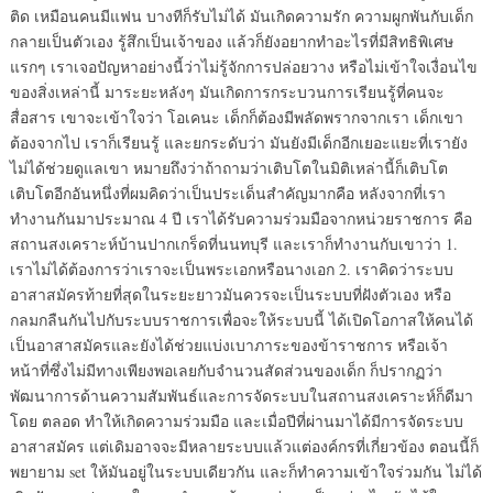
ติด เหมือนคนมีแฟน บางทีก็รับไม่ได้ มันเกิดความรัก ความผูกพันกับเด็ก
กลายเป็นตัวเอง รู้สึกเป็นเจ้าของ แล้วก็ยังอยากทำอะไรที่มีสิทธิพิเศษ
แรกๆ เราเจอปัญหาอย่างนี้ว่าไม่รู้จักการปล่อยวาง หรือไม่เข้าใจเงื่อนไข
ของสิ่งเหล่านี้ มาระยะหลังๆ มันเกิดการกระบวนการเรียนรู้ที่คนจะ
สื่อสาร เขาจะเข้าใจว่า โอเคนะ เด็กก็ต้องมีพลัดพรากจากเรา เด็กเขา
ต้องจากไป เราก็เรียนรู้ และยกระดับว่า มันยังมีเด็กอีกเยอะแยะที่เรายัง
ไม่ได้ช่วยดูแลเขา หมายถึงว่าถ้าถามว่าเติบโตในมิติเหล่านี้ก็เติบโต
เติบโตอีกอันหนึ่งที่ผมคิดว่าเป็นประเด็นสำคัญมากคือ หลังจากที่เรา
ทำงานกันมาประมาณ 4 ปี เราได้รับความร่วมมือจากหน่วยราชการ คือ
สถานสงเคราะห์บ้านปากเกร็ดที่นนทบุรี และเราก็ทำงานกับเขาว่า 1.
เราไม่ได้ต้องการว่าเราจะเป็นพระเอกหรือนางเอก 2. เราคิดว่าระบบ
อาสาสมัครท้ายที่สุดในระยะยาวมันควรจะเป็นระบบที่ฝังตัวเอง หรือ
กลมกลืนกันไปกับระบบราชการเพื่อจะให้ระบบนี้ ได้เปิดโอกาสให้คนได้
เป็นอาสาสมัครและยังได้ช่วยแบ่งเบาภาระของข้าราชการ หรือเจ้า
หน้าที่ซึ่งไม่มีทางเพียงพอเลยกับจำนวนสัดส่วนของเด็ก ก็ปรากฏว่า
พัฒนาการด้านความสัมพันธ์และการจัดระบบในสถานสงเคราะห์ก็ดีมา
โดย ตลอด ทำให้เกิดความร่วมมือ และเมื่อปีที่ผ่านมาได้มีการจัดระบบ
อาสาสมัคร แต่เดิมอาจจะมีหลายระบบแล้วแต่องค์กรที่เกี่ยวข้อง ตอนนี้ก็
พยายาม set ให้มันอยู่ในระบบเดียวกัน และก็ทำความเข้าใจร่วมกัน ไม่ได้