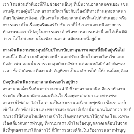
เรา โดยส่วนตัวพี่เองพี่ก็ไปช่วยงานอื่นๆ ที่เป็นงานอาสาสมัครเยอะ เช่น
งานคุ้มครองผู้บริโภค อาสาสมัครเกี่ยวกับเรื่องมิติทางด้านพุทธศาสนา
เกี่ยวกับพัฒนาสังคม เป็นงานในเชิงอาสาสมัครที่ลงไปทำกันเยอะ หรือ
การรณรงค์ในเรื่องทุจริตคอร์รัปชั่น เราก็ใช้เวลานอกเหนือจากการ
ทำงานของเราไปอยู่ในการรณรงค์ หรือขบวนการเหล่านี้ จะได้เห็นมิติ
ว่าเราได้ไปช่วยงานในเชิงงานอาสาสมัครแบบนี้อยู่ด้วย
การดำเนินงานของศูนย์รับปรึกษาปัญหาสุขภาพ ตอนนี้ยังมีอยู่หรือไม่
ตอนนี้ไม่มีแล้ว เคยมีอยู่ช่วงหนึ่ง และปรับเปลี่ยนไปตามเงื่อนไข และ
ปัจจัย เช่น ตอนนั้นเรารวมกลุ่มกับเภสัชกร แต่ตอนหลังมีข้อจำกัดของ
เวลา ข้อจำกัดของทีมงานสำคัญที่เขาเป็นเภสัชกรก็ทำให้งานต้องยุติลง
ปัจจุบันดำเนินงานอาสาสมัครอะไรอยู่บ้าง
อาสานวดเด็กเริ่มต้นมาประมาณ 4 ปี ซึ่งมาจากแนวคิด คือเราทำงาน
ร่วมกัน เป็นแนวคิดของคนที่สนใจเรื่องพุทธศาสนา และท่านพระ
อาจารย์ไพศาล วิสาโล ท่านเป็นประธานเครือข่ายพุทธิกา ซึ่งเราเองก็
เข้าไปเกี่ยวข้องด้วย และพยายามจะรณรงค์เรื่องนี้มานานไม่ต่ำกว่า 10 ปี
รณรงค์ให้สังคมไทยมีความเข้าใจเรื่องพุทธศาสนาให้ถูกต้อง โดยเฉพาะ
เรื่องเกี่ยวกับการทำบุญ ที่ผ่านมาเราเข้าใจเรื่องบุญคลาดเคลื่อนไปจาก
สิ่งที่พุทธศาสนาได้กล่าวไว้ ก็มีการรณรงค์กันในเรื่องการฉลาดทำบุญ