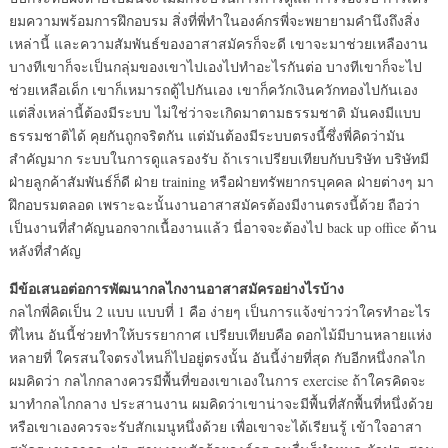
ยมความพร้อมการฝึกอบรม สิ่งที่พี่ทำในองค์กรพี่จะพยายามคำนึงถึงสิ่ง
เหล่านี้ และความสัมพันธ์ของอาสาสมัครก็จะดี เขาจะมาช่วยเหลืองาน
บางทีเขาก็จะเป็นกลุ่มของเขาไปเองไปทำอะไรกันต่อ บางทีเขาก็จะไป
ช่วยเหลือเด็ก เขาก็เหมารถตู้ไปกันเอง เขาก็ควักเงินควักทองไปกันเอง
แต่สิ่งเหล่านี้ต้องมีระบบ ไม่ใช่ว่าจะเกิดมาตามธรรมชาติ มันคงมีแบบ
ธรรมชาติได้ คุยกันถูกจริตกัน แต่มันต้องมีระบบตรงนี้ซึ่งพี่คิดว่ามัน
สำคัญมาก ระบบในการดูแลรองรับ ถ้าเราเปรียบเทียบกับบริษัท บริษัทมี
ฝ่ายลูกค้าสัมพันธ์ก็ดี ฝ่าย training หรือฝ่ายทรัพยากรบุคคล ฝ่ายต่างๆ มา
ฝึกอบรมตลอด เพราะฉะนั้นงานอาสาสมัครต้องมีงานตรงนี้ด้วย ถือว่า
เป็นงานที่สำคัญนอกจากเนื้องานแล้ว นี่อาจจะต้องไป back up office ด้าน
หลังที่สำคัญ
มีข้อเสนอต่อการพัฒนากลไกงานอาสาสมัครอย่างไรบ้าง
กลไกพี่คิดเป็น 2 แบบ แบบที่ 1 คือ ง่ายๆ เป็นการแจ้งข่าวว่าใครทำอะไร
ที่ไหน อันนี้ช่วยทำให้บรรยากาศ เปรียบเทียบคือ ดอกไม้มีบานหลายแห่ง
หลายที่ ใครสนใจตรงไหนก็ไปอยู่ตรงนั้น อันนี้ง่ายที่สุด กับอีกหนึ่งกลไก
ผมคิดว่า กลไกกลางควรมีพื้นที่ของเขาเองในการ exercise ถ้าใครคิดจะ
มาทำกลไกกลาง ประสานงาน ผมคิดว่าเขาน่าจะมีพื้นที่สักพื้นที่หนึ่งด้วย
หรือเขาเองควรจะรับสักเมนูหนึ่งด้วย เพื่อเขาจะได้เรียนรู้ เข้าใจอาสา