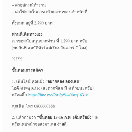
– ค่าอุปกรณ์ทำงาน
– ค่าใช้จ่ายในการเตรียมงานของเจ้าหน้าที่
ทั้งหมด อยู่ที่ 2,790 บาท
ท่านที่เดินทางเอง
เราขอสนับสนุนจากท่าน ที่ 1,290 บาท ครับ
(พบกันที่ สมบัติทัวร์แม่เรียง วันเสาร์ 7 โมง)
??????
ขั้นตอนการสมัคร
อยากลอง ลองเลย
1. เพิ่มไลน์ คุณเม้ง “
”
ไอดี @lwq1631c (สะดวกที่สุด มี @ด้วยนะครับ)
หรือคลิ๊ก
https://line.me/R/ti/p/%40lwq1631c
ฉุกเฉิน โทร 0800603888
ขึ้นดอย 15-16 ก.พ. เต็มหรือยัง
2. แล้วถามว่า “
” ❄️
หรือแคปหน้าจอส่งมาเลย ง่ายดี