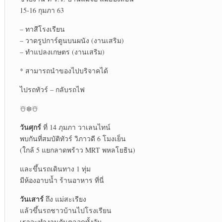
15-16 กุมภา 63
– ทาสีโรงเรียน
– วาดรูปการ์ตูนบนผนัง (งานเสริม)
– ทำแปลงเกษตร (งานเสริม)
* สามารถนำของไปบริจาคได้
ไปรถทัวร์ – กลับรถไฟ
☃️❄️☃️
วันศุกร์
ที่ 14 ภุมภา วาเลนไทน์
พบกันที่สมบัติทัวร์ วิภาวดี 6 โมงเย็น
(ใกล้ 5 แยกลาดพร้าว MRT พหลโยธิน)
และขึ้นรถเดินทาง 1 ทุ่ม
มีห้องอาบน้ำ ร้านอาหาร ที่นี่
วันเสาร์
ถึง แม่สะเรียง
แล้วขึ้นรถชาวบ้านไปโรงเรียน
เราจะทำงานกันตลอดทั้งวัน