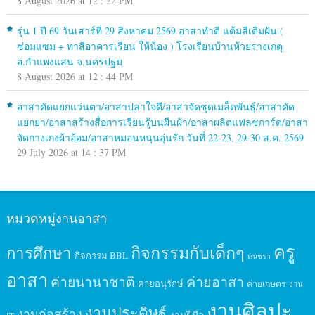
8 August 2026 at 12 : 22 PM
รุ่น 1 ปี 69 วันเสาร์ที่ 29 สิงหาคม 2569 อาสาทำดี แต้มสีเติมฝัน (
ซ่อมแซม + ทาสีอาคารเรียน ให้น้อง ) โรงเรียนบ้านห้วยรางเกตุ
อ.กำแพงแสน จ.นครปฐม
8 August 2026 at 12 : 44 PM
อาสาคัดแยกแว่นตา/อาสาปลาใจดี/อาสาจัดชุดเมล็ดพันธุ์/อาสาคัด
แยกยา/อาสาสร้างสื่อการเรียนรู้บนผืนผ้า/อาสาผลิตแฟลชการ์ด/อาสา
จัดกางเกงผ้าอ้อม/อาสาหมอนหนุนอุ่นรัก วันที่ 22-23, 29-30 ส.ค. 2569
29 July 2026 at 14 : 37 PM
หมวดหมู่งานอาสา
ครู
กิจกรรมกับเด็กๆ
การศึกษา
กิจกรรม BBL
คนชรา
อาสา
ค่ายนานาชาติ
ค่ายอาสา
ค่ายอนุรักษ์
ค่ายเกษตร
งาน
งานศิลปะ
งานประดิษฐ์
งานก่อสร้าง
งานฝีมือ