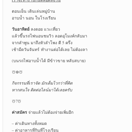
ตอนเย็น เดินเล่นหมู่บ้าน
อาบน้ำ นอน ในโรงเรียน
วันอาทิตย์
ลงดอย แวะเที่ยว
แล้วขึ้นรถไฟนอนชมวิว ลอดอุโมงค์กลับมา
จากลำพูน มาถึงหัวลำโพง ตี 5 ครึ่ง
เช้ามืดวันจันทร์ ทำงานต่อได้เลย ไม่ต้องลา
(บนรถไฟอาบน้ำได้ มีข้าวขาย หลับสบาย)
☃️❄️☃️
กิจกรรมที่เราจัด มักเต็มไวกว่าที่คิด
หากสนใจ ติดต่อไลน์มาได้เลยครับ
☃️?☃️
ค่าสมัคร
จ่ายแล้วไม่ต้องจ่ายเพิ่มอีก
– ค่าเดินทางทั้งหมด
– ค่าอาหารที่กินที่โรงเรียน