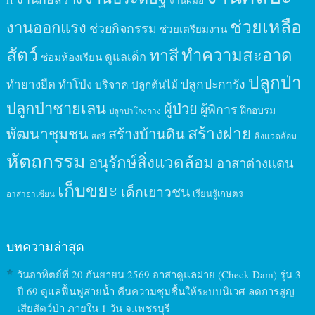
IT
ช่วยเหลือ
งานออกแรง
ช่วยกิจกรรม
ช่วยเตรียมงาน
สัตว์
ทาสี
ทำความสะอาด
ดูแลเด็ก
ซ่อมห้องเรียน
ปลูกป่า
ปลูกปะการัง
ทำยางยืด
ทำโป่ง
บริจาค
ปลูกต้นไม้
ปลูกป่าชายเลน
ผู้ป่วย
ผู้พิการ
ฝึกอบรม
ปลูกป่าโกงกาง
สร้างฝาย
พัฒนาชุมชน
สร้างบ้านดิน
สิ่งแวดล้อม
สตรี
หัตถกรรม
อนุรักษ์สิ่งแวดล้อม
อาสาต่างแดน
เก็บขยะ
เด็กเยาวชน
เรียนรู้เกษตร
อาสาอาเซียน
บทความล่าสุด
วันอาทิตย์ที่ 20 กันยายน 2569 อาสาดูแลฝาย (Check Dam) รุ่น 3
ปี 69 ดูแลฟื้นฟูสายน้ำ คืนความชุมชื้นให้ระบบนิเวศ ลดการสูญ
เสียสัตว์ป่า ภายใน 1 วัน จ.เพชรบุรี