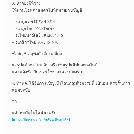
3. หากยังมีที่ว่าง
ให้ท่านโอนค่าสมัครไปที่หมายเลขบัญชี
– ธ.กรุงเทพ 0027010214
– ธ.กรุงไทย 4620056766
– ธ.ไทยพาณิชย์ 1912034646
– ธ.กสิกรไทย 7092451970
ชื่อบัญชี อนุพงศ์ เลี้ยงมณีกุล
ส่งรูปหน้าจอโอนเงิน หรือถ่ายรูปสลิปส่งทางไลน์
และแจ้งชื่อ กับเบอร์โทร มาด้วยนะครับ
4. ท่านจะได้รับการเชิญเข้าไลน์กลุ่มกิจกรรมนี้ เป็นอันเสร็จสิ้นการ
สมัครครับ
???
แล้วพบกันในไลน์นะครับ
https://line.me/R/ti/p/%40lwq1631c