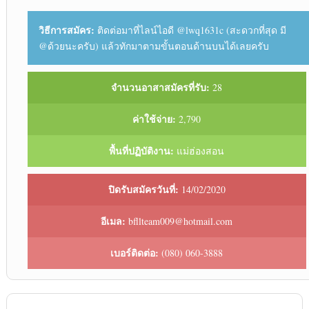
วิธีการสมัคร:
ติดต่อมาที่ไลน์ไอดี @lwq1631c (สะดวกที่สุด มี
@ด้วยนะครับ) แล้วทักมาตามขั้นตอนด้านบนได้เลยครับ
จำนวนอาสาสมัครที่รับ:
28
ค่าใช้จ่าย:
2,790
พื้นที่ปฏิบัติงาน:
แม่ฮ่องสอน
ปิดรับสมัครวันที่:
14/02/2020
อีเมล:
bfllteam009@hotmail.com
เบอร์ติดต่อ:
(080) 060-3888