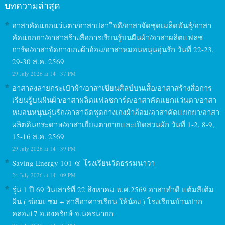
บทความล่าสุด
อาสาคัดแยกแว่นตา/อาสาปลาใจดี/อาสาจัดชุดเมล็ดพันธุ์/อาสา
คัดแยกยา/อาสาสร้างสื่อการเรียนรู้บนผืนผ้า/อาสาผลิตแฟลช
การ์ด/อาสาจัดกางเกงผ้าอ้อม/อาสาหมอนหนุนอุ่นรัก วันที่ 22-23,
29-30 ส.ค. 2569
29 July 2026 at 14 : 37 PM
อาสาลงลายกระเป๋าผ้า/อาสาเขียนศิลป์บนเสื้อ/อาสาสร้างสื่อการ
เรียนรู้บนผืนผ้า/อาสาผลิตแฟลชการ์ด/อาสาคัดแยกแว่นตา/อาสา
หมอนหนุนอุ่นรัก/อาสาจัดชุดกางเกงผ้าอ้อม/อาสาคัดแยกยา/อาสา
ผลิตดินกระดาษ/อาสาเยี่ยมตายายและเปิดสวนผัก วันที่ 1-2, 8-9,
15-16 ส.ค. 2569
29 July 2026 at 14 : 39 PM
Saving Energy 101 @ โรงเรียนวัดธรรมนาวา
24 July 2026 at 14 : 09 PM
รุ่น 1 ปี 69 วันเสาร์ที่ 22 สิงหาคม พ.ศ.2569 อาสาทำดี แต้มสีเติม
ฝัน ( ซ่อมแซม + ทาสีอาคารเรียน ให้น้อง ) โรงเรียนบ้านปาก
คลอง17 อ.องครักษ์ จ.นครนายก