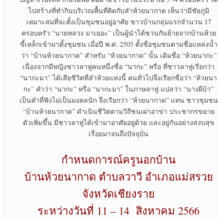
ไปสร้างที่ทำกินบริเวณพื้นที่ติดกับลำห้วยนากาด เห็นว่ามีชัยภูมิ
เหมาะสมที่จะตั้งเป็นชุมชนอยู่อาศัย ชาวบ้านกลุ่มแรกจำนวน 17
ครอบครัว “นายหลวง มาเยอะ” เป็นผู้นำได้ชวนกันย้ายจากบ้านห้วย
ขี้เหล็กเข้ามาตั้งชุมชน เมื่อปี พ.ศ. 2505 ตั้งชื่อชุมชนตามชื่อแหล่งน้ำ
ว่า “บ้านห้วยนากาด” สำหรับ “ห้วยนากาด” นั้น เดิมชื่อ “ห้วยนากะ”
เนื่องจากมีหญิงชาวลาหู่คนหนึ่งชื่อ “นากะ” หรือ ที่ชาวลาหู่เรียกว่า
“นากะมา” ได้เสียชีวิตที่ลำห้วยแห่งนี้ คนทั่วไปจึงเรียกชื่อว่า “ห้วยนา
กะ” คำว่า “นากะ” หรือ “นากะมา” ในภาษลาหู่ แปลว่า “นางผีบ้า”
เป็นคำที่ฟังไม่เป็นมงคลนัก จึงเรียกว่า “ห้วยนากาด” แทน ชาวชุมชน
“บ้านห้วยนากาด” ดำเนินชีวิตตามวิถีชนเผ่าอาข่า ประชากรขยาย
ตัวเพิ่มขึ้น มีชาวลาหู่ได้เข้ามาอาศัยอยู่ด้วย และอยู่กันอย่างสงบสุข
เรื่อยมาจนถึงปัจจุบัน
กำหนดการณ์ครูนอกบ้าน
บ้านห้วยนากาด ตำบลวาวี อำเภอแม่สรวย
จังหวัดเชียงราย
ระหว่างวันที่ 11 – 14 สิงหาคม 2566