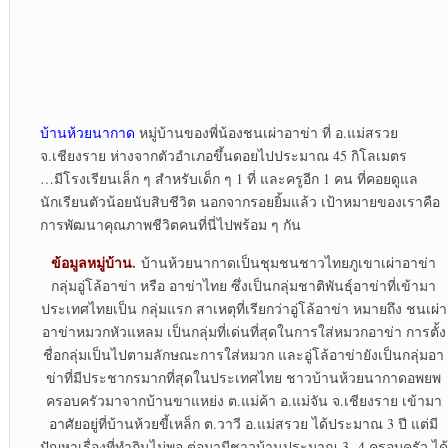
บ้านห้วยนากาด
หมู่บ้านของพี่น้องชนเผ่าอาข่า ที่ อ.แม่สรวย
จ.เชียงราย ห่างจากตัวอำเภอขึ้นดอยไปประมาณ 45 กิโลเมตร
…มีโรงเรียนเล็ก ๆ สำหรับเด็ก ๆ 1 ที่ และครูอีก 1 คน ที่คอยดูแล
นักเรียนตัวน้อยนับสิบชีวิต นอกจากรอยยิ้มแล้ว เป้าหมายของเราคือ
การพัฒนาคุณภาพชีวิตคนที่นี่ไปพร้อม ๆ กัน
ข้อมูลหมู่บ้าน
.
บ้านห้วยนากาดเป็นชุมชนชาวไทยภูเขาเผ่าอาข่า
กลุ่มอู่โล้อาข่า หรือ อาข่าไทย ซึ่งเป็นกลุ่มชาติพันธุ์อาข่าที่เข้ามา
ประเทศไทยเป็น กลุ่มแรก สาเหตุที่เรียกว่าอู่โล้อาข่า หมายถึง ชนเผ่า
อาข่าหมวกหัวแหลม เป็นกลุ่มที่เด่นที่สุดในการใส่หมวกอาข่า การตั้ง
ชื่อกลุ่มเป็นไปตามลักษณะการใส่หมวก และอู่โล้อาข่ายังเป็นกลุ่มอา
ข่าที่มีประชากรมากที่สุดในประเทศไทย ชาวบ้านห้วยนากาดอพยพ
ครอบครัวมาจากบ้านขาแหย่ง ต.แม่ค้า อ.แม่จัน จ.เชียงราย เข้ามา
อาศัยอยู่ที่บ้านห้วยขี้เหล็ก ต.วาวี อ.แม่สรวย ได้ประมาณ 3 ปี แต่มี
ปัญหาเรื่องที่ทำกินไม่พอ ต่อมามีชาวบ้านประมาณ 3 -4 ครอบครัว ได้