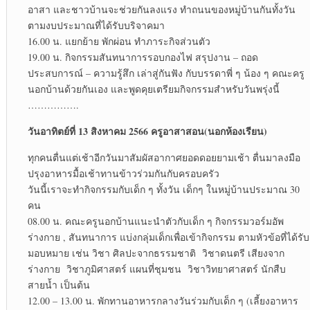
อาสา และชาวบ้านจะช่วยกันลงแรง ทำถนนของหมู่บ้านกันทั้งวัน
ตามงบประมาณที่ได้รับบริจาคมา
16.00 น. แยกย้าย พักผ่อน ทำภาระกิจส่วนตัว
19.00 น. กิจกรรมสันทนาการรอบกองไฟ สรุปงาน – ถอด
ประสบการณ์ – ความรู้สึก เล่าสู่กันฟัง กับบรรดาพี่ ๆ น้อง ๆ คณะครู
นอกบ้านด้วยกันเอง และพูดคุยเตรียมกิจกรรมสำหรับวันพรุ่งนี้
…………….
วันอาทิตย์ที่ 13 สิงหาคม 2566 ครูอาสาสอน(นอกห้องเรียน)
ทุกคนตื่นแต่เช้าอีกวันมาสัมผัสอากาศยอดดอยยามเช้า ตื่นมาลงมือ
ปรุงอาหารมื้อเช้าทานข้าวร่วมกันกับครอบครัว
วันนี้เราจะทำกิจกรรมกับเด็ก ๆ ทั้งวัน เด็กๆ ในหมู่บ้านประมาณ 30
คน
08.00 น. คณะครูนอกบ้านแนะนำตัวกับเด็ก ๆ กิจกรรมวอร์มอัพ
ร่างกาย , สันทนาการ แบ่งกลุ่มเด็กเพื่อเข้ากิจกรรม ตามหัวข้อที่ได้รับ
มอบหมาย เช่น วิชา ศิลปะจากธรรมชาติ วิชาดนตรี เสียงจาก
ร่างกาย วิชาภูมิศาสตร์ แผนที่ชุมชน วิชาวิทยาศาสตร์ นักสืบ
สายน้ำ เป็นต้น
12.00 – 13.00 น. พักทานอาหารกลางวันร่วมกับเด็ก ๆ (เลี้ยงอาหาร