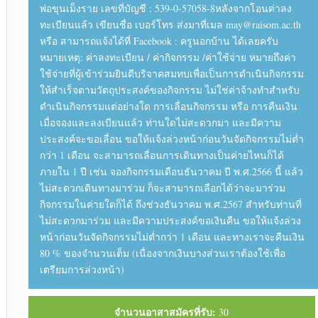
พ่อขุนเม็งราย เลขที่บัญชี : 539-0-57058-8หลังจากโอนค่าลง
ทะเบียนแล้ว เขียนชื่อ เบอร์โทร ส่งมาที่เมล may@raisom.ac.th
หรือ สามารถแจ้งได้ที่ Facebook : ครูนอกบ้าน ได้เลยครับ
หมายเหตุ: ค่าลงทะเบียน / ค่ากิจกรรม /ค่าใช้จ่าย หมายถึงค่า
ใช้จ่ายที่ผู้เข้าร่วมยินดีบริจาคสมทบเพื่อเป็นการดำเนินกิจกรรม
ให้สำเร็จตามวัตถุประสงค์ของกิจกรรม ไม่ใช่ค่าจ้างทำสำหรับ
ดำเนินกิจกรรมแต่อย่างใด การเลื่อนกิจกรรม หรือ การคืนเงิน
เมื่อจองและลงเบียนแล้ว ท่านใดไม่สะดวกมา และมีความ
ประสงค์จะขอเลื่อน ขอให้แจ้งล่วงหน้าก่อนวันจัดกิจกรรมไม่ต่ำ
กว่า 1 เดือน จะสามารถเลื่อนการเดินทางเป็นค่ายไหนก็ได้
ภายใน 1 ปี เช่น จองกิจกรรมเดือนธันวาคม ปี พ.ศ.2566 นี้ แล้ว
ไม่สะดวกเดินทางมาร่วม ก็จะสามารถเลือกได้ว่าจะมาร่วม
กิจกรรมในค่ายใดก็ได้ ถึงช่วงธันวาคม พ.ศ.2567 สำหรับท่านที่
ไม่สะดวกมาร่วม และมีความประสงค์ขอเงินคืน ขอให้แจ้งล่วง
หน้าก่อนวันจัดกิจกรรมไม่ต่ำกว่า 1 เดือน และทางเราจะคืนเงิน
80 % ของจำนวนเต็ม (เนื่องจากเงินบางส่วนเราต้องใช้เพื่อ
เตรียมการล่วงหน้า)
จำนวนอาสาสมัครที่รับ:
30