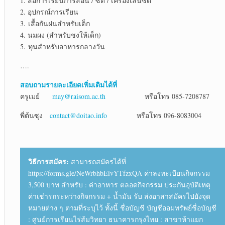
1. สื่อการเรียนการสอน / ซีดี / เครื่องเล่นซีดี
2. อุปกรณ์การเรียน
3. เสื้อกันฝนสำหรับเด็ก
4. นมผง (สำหรับชงให้เด็ก)
5. ทุนสำหรับอาหารกลางวัน
….
สอบถามรายละเอียดเพิ่มเติมได้ที่
ครูเมย์
may@raisom.ac.th
หรือโทร 085-7208787
พี่ต้นซุง
contact@doitao.info
หรือโทร 096-8083004
วิธีการสมัคร:
สามารถสมัครได้ที่
https://forms.gle/NeWrbhbEivYTfzxQA ค่าลงทะเบียนกิจกรรม
3,500 บาท สำหรับ : ค่าอาหาร ตลอดกิจกรรม ประกันอุบัติเหตุ
ค่าเช่ารถระหว่างกิจกรรม + น้ำมัน รับ ส่งอาสาสมัครไปยังจุด
หมายต่าง ๆ ตามที่ระบุไว้ ทั้งนี้ ชื่อบัญชี บัญชีออมทรัพย์ชื่อบัญชี
: ศูนย์การเรียนไร่ส้มวิทยา ธนาคารกรุงไทย : สาขาห้าแยก