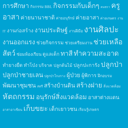
ครู
กิจกรรมกับเด็กๆ
การศึกษา
กิจกรรม BBL
คนชรา
อาสา
ค่ายนานาชาติ
ค่ายอาสา
ค่ายอนุรักษ์
ค่ายเกษตร
งาน
งานศิลปะ
งานประดิษฐ์
งานก่อสร้าง
งานฝีมือ
IT
ช่วยเหลือ
งานออกแรง
ช่วยกิจกรรม
ช่วยเตรียมงาน
สัตว์
ทาสี
ทำความสะอาด
ดูแลเด็ก
ซ่อมห้องเรียน
ปลูกป่า
ปลูกปะการัง
ทำยางยืด
ทำโป่ง
บริจาค
ปลูกต้นไม้
ปลูกป่าชายเลน
ผู้ป่วย
ผู้พิการ
ฝึกอบรม
ปลูกป่าโกงกาง
สร้างฝาย
พัฒนาชุมชน
สร้างบ้านดิน
สิ่งแวดล้อม
สตรี
หัตถกรรม
อนุรักษ์สิ่งแวดล้อม
อาสาต่างแดน
เก็บขยะ
เด็กเยาวชน
เรียนรู้เกษตร
อาสาอาเซียน