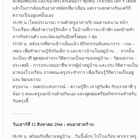
จะต้องพบเจอ และขอให้ระลึกเสมอว่า ชุมชน โรงเรียน เด็ก ๆ เต็มที่
แล้วในการต้อนรับอาสาสมัครที่มาเยือน แต่เราแตกต่างกันแค่วิถี
ความเป็นอยู่แค่นั้นเอง
16.00 น.(โดยประมาณ) รวมตัวครูอาสาบริเวณลานสนาม หน้า
โรงเรียน เพื่อทำความรู้จักเด็ก ๆ ในบ้านที่เราจะเข้าพัก แยกย้ายทำ
ภารกิจส่วนตัว และนัดเจอกันอีกครั้งตอน 1 ทุ่ม
19.00 น. หลังจากที่ทานข้าวเย็นแล้ว มีกิจกรรมสันทนาการ – เกม –
เพลง เพื่อทำความรู้จักกับเด็ก ๆ และชาวบ้านในหมู่บ้าน … จากนั้น
จะเป็นเวที พูดคุยเล่าประวัติความเป็นมาของหมู่บ้าน – วัฒนธรรม –
ประเพณี – การประกอบอาชีพ จากผู้นำหมู่บ้าน และประวัติความเป็น
มาของโรงเรียน จากคณะครูประจำการ เพื่อเรียนรู้วิถีความเป็นอยู่
และวัฒนธรรม
สรุปงาน – ถอดประสบการณ์ – ความรู้สึก เล่าสู่กันฟัง กับบรรดาพี่ ๆ
น้อง ๆ คณะครูนอกบ้านด้วยกันเอง และพูดคุยเตรียมกิจกรรมสำหรับ
วันพรุ่งนี้
………….
วันเสาร์ที่ 12 สิงหาคม 2566 ( คนอาสาสร้าง)
08.00 น. พร้อมกันที่ลานหมู่บ้าน…วันนี้เด็กๆ ไปโรงเรียน พวกเราครู