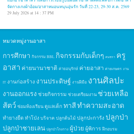
จัดกางเกงผ้าอ้อม/อาสาหมอนหนุนอุ่นรัก วันที่ 22-23, 29-30 ส.ค. 2569
29 July 2026 at 14 : 37 PM
หมวดหมู่งานอาสา
ครู
กิจกรรมกับเด็กๆ
การศึกษา
กิจกรรม BBL
คนชรา
อาสา
ค่ายนานาชาติ
ค่ายอาสา
ค่ายอนุรักษ์
ค่ายเกษตร
งาน
งานศิลปะ
งานประดิษฐ์
งานก่อสร้าง
งานฝีมือ
IT
ช่วยเหลือ
งานออกแรง
ช่วยกิจกรรม
ช่วยเตรียมงาน
สัตว์
ทาสี
ทำความสะอาด
ดูแลเด็ก
ซ่อมห้องเรียน
ปลูกป่า
ปลูกปะการัง
ทำยางยืด
ทำโป่ง
บริจาค
ปลูกต้นไม้
ปลูกป่าชายเลน
ผู้ป่วย
ผู้พิการ
ฝึกอบรม
ปลูกป่าโกงกาง