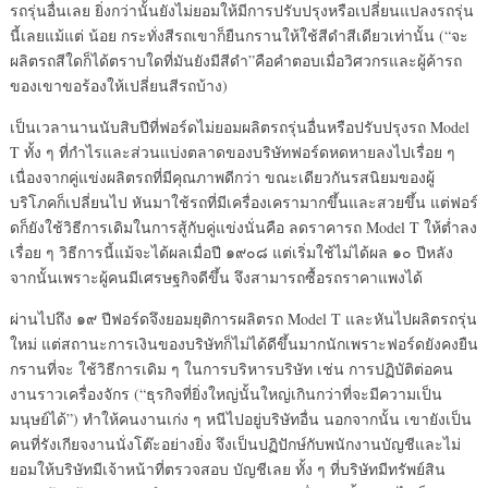
รถรุ่นอื่นเลย ยิ่งกว่านั้นยังไม่ยอมให้มีการปรับปรุงหรือเปลี่ยนแปลงรถรุ่น
นี้เลยแม้แต่ น้อย กระทั่งสีรถเขาก็ยืนกรานให้ใช้สีดำสีเดียวเท่านั้น (“จะ
ผลิตรถสีใดก็ได้ตราบใดที่มันยังมีสีดำ”คือคำตอบเมื่อวิศวกรและผู้ค้ารถ
ของเขาขอร้องให้เปลี่ยนสีรถบ้าง)
เป็นเวลานานนับสิบปีที่ฟอร์ดไม่ยอมผลิตรถรุ่นอื่นหรือปรับปรุงรถ Model
T ทั้ง ๆ ที่กำไรและส่วนแบ่งตลาดของบริษัทฟอร์ดหดหายลงไปเรื่อย ๆ
เนื่องจากคู่แข่งผลิตรถที่มีคุณภาพดีกว่า ขณะเดียวกันรสนิยมของผู้
บริโภคก็เปลี่ยนไป หันมาใช้รถที่มีเครื่องเครามากขึ้นและสวยขึ้น แต่ฟอร์
ดก็ยังใช้วิธีการเดิมในการสู้กับคู่แข่งนั่นคือ ลดราคารถ Model T ให้ต่ำลง
เรื่อย ๆ วิธีการนี้แม้จะได้ผลเมื่อปี ๑๙๐๘ แต่เริ่มใช้ไม่ได้ผล ๑๐ ปีหลัง
จากนั้นเพราะผู้คนมีเศรษฐกิจดีขึ้น จึงสามารถซื้อรถราคาแพงได้
ผ่านไปถึง ๑๙ ปีฟอร์ดจึงยอมยุติการผลิตรถ Model T และหันไปผลิตรถรุ่น
ใหม่ แต่สถานะการเงินของบริษัทก็ไม่ได้ดีขึ้นมากนักเพราะฟอร์ดยังคงยืน
กรานที่จะ ใช้วิธีการเดิม ๆ ในการบริหารบริษัท เช่น การปฏิบัติต่อคน
งานราวเครื่องจักร (“ธุรกิจที่ยิ่งใหญ่นั้นใหญ่เกินกว่าที่จะมีความเป็น
มนุษย์ได้”) ทำให้คนงานเก่ง ๆ หนีไปอยู่บริษัทอื่น นอกจากนั้น เขายังเป็น
คนที่รังเกียจงานนั่งโต๊ะอย่างยิ่ง จึงเป็นปฏิปักษ์กับพนักงานบัญชีและไม่
ยอมให้บริษัทมีเจ้าหน้าที่ตรวจสอบ บัญชีเลย ทั้ง ๆ ที่บริษัทมีทรัพย์สิน