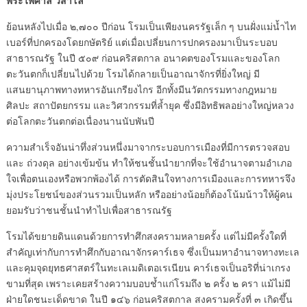
พระไพศาล วิสาโล
ย้อนหลังไปเมื่อ ๒,๗๐๐ ปีก่อน โรมเป็นเพียงนครรัฐเล็ก ๆ บนฝั่งแม่น้ำไท
เบอร์ที่ปกครองโดยกษัตริย์ แต่เมื่อเปลี่ยนการปกครองมาเป็นระบอบ
สาธารณรัฐ ในปี ๕๐๙ ก่อนคริสตกาล อนาคตของโรมและของโลก
ตะวันตกก็เปลี่ยนไปด้วย โรมได้กลายเป็นอาณาจักรที่ยิ่งใหญ่ มี
แสนยานุภาพทางทหารอันเกรียงไกร อีกทั้งมีนวัตกรรมทางกฎหมาย
ศิลปะ สถาปัตยกรรม และวิศวกรรมที่ล้ำยุค ซึ่งมีอิทธิพลอย่างใหญ่หลวง
ต่อโลกตะวันตกต่อเนื่องนานนับพันปี
ความสำเร็จอันน่าทึ่งส่วนหนึ่งมาจากระบอบการเมืองที่มีการตรวจสอบ
และ ถ่วงดุล อย่างเข้มข้น ทำให้ชนชั้นนำยากที่จะใช้อำนาจตามอำเภอ
ใจเพื่อตนเองหรือพวกพ้องได้ การตัดสินใจทางการเมืองและการทหารจึง
มุ่งประโยชน์ของส่วนรวมเป็นหลัก หรืออย่างน้อยก็ต้องโน้มน้าวให้ผู้คน
ยอมรับว่าชนชั้นนำทำไปเพื่อสาธารณรัฐ
โรมได้ขยายดินแดนด้วยการทำศึกสงครามหลายครั้ง แต่ไม่มีครั้งใดที่
สำคัญเท่ากับการทำศึกกับอาณาจักรคาร์เธจ ซึ่งเป็นมหาอำนาจทางทะเล
และคุมจุดยุทธศาสตร์ในทะเลเมดิเตอเรเนียน คาร์เธจเป็นอริที่น่าเกรง
ขามที่สุด เพราะเคยสร้างความบอบช้ำแก่โรมถึง ๒ ครั้ง ๒ ครา แม้ไม่มี
ฝ่ายใดชนะเด็ดขาด ในปี ๑๔๖ ก่อนคริสตกาล สงครามครั้งที่ ๓ เกิดขึ้น