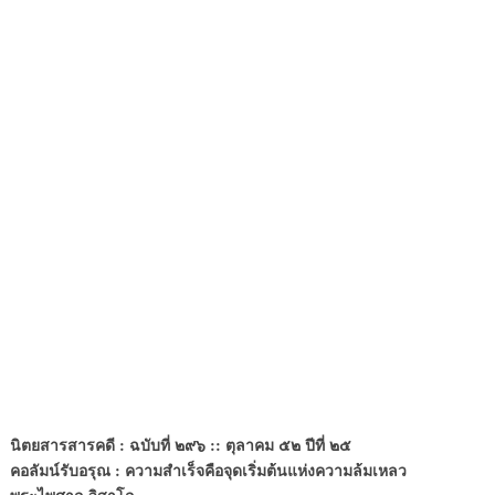
นิตยสารสารคดี : ฉบับที่ ๒๙๖ :: ตุลาคม ๕๒ ปีที่ ๒๕
คอลัมน์รับอรุณ : ความสำเร็จคือจุดเริ่มต้นแห่งความล้มเหลว