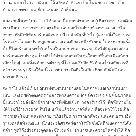
ร้ายมากเท่าไร เราก็มีแนวโน้มที่จะทำสิ่งเลวร้ายไม่น้อยกว่าเขา ด้วย
อำนาจของความเกลียดและหลงตัวลืมตน
หลังจากสิ้นคาร์เธจ โรมได้กลายเป็นมหาอำนาจแต่ผู้เดียวในทะเลเมดิเต
อเรเนียน และสามารถขยายดินแดนออกไปอย่างกว้างขวาง กล่าวได้
ว่าการทำศึกพิชิตคาร์เธจคือจุดเปลี่ยนสำคัญที่นำไปสู่ความยิ่งใหญ่ ของ
โรมอย่างไม่เคยปรากฏมาก่อน แต่มองอีกแง่หนึ่งชัยชนะในสงครามครั้ง
นั้นก็ได้สร้างปัญหาให้แก่โรมในเวลา ต่อมา เพราะเมื่อไม่มีคู่แข่งอย่าง
คาร์เธจคอยถ่วงดุล โรมจึงใช้อำนาจตามอำเภอใจมากขึ้นกับเมืองน้อย
เมืองใหญ่ และทิ้งหลักการต่าง ๆ ที่โรมเคยยึดถือ ซึ่งล้วนเป็นหลักการที่
สร้างความรุ่งเรืองให้แก่โรม เช่น การยึดถือในเกียรติยศ ศักดิ์ศรี และ
ความยุติธรรม
จะ ว่าไปแล้วนี้เป็นปัญหาที่ชนชั้นนำบางคนในสภาซีเนตเวลานั้นมอง
เห็น และเคยท้วงติงคัดค้านการทำสงครามบดขยี้คาร์เธจ ชนชั้นนำกลุ่ม
นี้เห็นว่าโรมจำต้องมีอาณาจักรที่เข้มแข็งอย่างคาร์เธจไว้ เพื่อทัดทานไม่
ให้โรมมีอำนาจมากเกินไป หาไม่แล้วอำนาจที่ล้นเหลือจะทำให้โรมเกิด
“ความละโมบ” และทำลาย “เกียรติยศ การรักษาสัจจะ และคุณธรรมอื่น
ๆ” แซลลัสท์ (Sallust) นักประวัติศาสตร์ชาวโรมันซึ่งบันทึกเหตุการณ์ดัง
กล่าว พูดไว้อย่างตรงจุดและชัดเจนว่า “อำนาจและความโลภทำให้เกิด