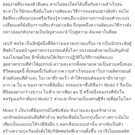
ย่อมง่ายที่จะหลงตัวลืมตน หากไม่หลงใหลได้ปลื้มกับความสำเร็จจน
ชะล่าใจ ก็มักจะเชื่อมั่นในความคิดและวิธีการของตนอย่างฝังหัว จนไม่
คิดที่จะเปลี่ยนแปลงหรือเรียนรู้จากคนอื่น แม้สถานการณ์รอบตัวจะแปร
เปลี่ยนแต่ก็ยังยืนกรานที่จะทำอย่างเดิม ถึงจุดหนึ่งความคิดและวิธีการดัง
กล่าวย่อมกลับกลายเป็นปัญหาและนำไปสู่ความ ล้มเหลวในที่สุด
เฮนรี ฟอร์ด เป็นอีกผู้หนึ่งที่มีความฉลาดปราดเปรื่อง เขาเป็นนักประดิษฐ์
ที่พลิกโฉมหน้าอุตสาหกรรมรถยนต์ทั้งโลก จนรถยนต์กลายเป็นสัญลักษ์
ของโลกยุคใหม่ อีกทั้งยังก่อให้เกิดการปฏิวัติในวิถีการผลิตแบบ
อุตสาหกรรมที่ทำให้อุปกรณ์ ความสะดวกทั้งหลายกลายเป็นส่วนหนึ่งของ
ชีวิตคนยุคนี้ ทั้งหมดนี้เริ่มต้นจากความสำเร็จของเขาในการผลิตรถยนต์
ด้วยต้นทุนที่ต่ำและ ในเวลาที่รวดเร็ว ทำให้รถยนต์ของเขามีราคาถูก
มาก (๑ ใน ๓ ของราคารถยี่ห้ออื่น) รถของเขาซึ่งมีชื่อว่า Model T จึงเป็น
ที่นิยมอย่างกว้างขวาง ในชั่วเวลาเพียง ๑๐ ปี ครึ่งหนึ่งของรถที่ขับใน
สหรัฐอเมริกาคือรถ Model T ส่วนเขาก็กลายเป็นเศรษฐีที่รวยที่สุดในโลก
Model T เป็นรถที่มีอุปกรณ์ไม่ซับซ้อน ขับง่ายและดูแลรักษาง่าย
เอกลักษณ์ของมันคือสีดำล้วน ฟอร์ดเชื่อมั่นในรถรุ่นนี้มาก เพราะมันไม่
เพียงเป็นแม่แบบให้รถยี่ห้ออื่น ๆ ลอกเลียนแบบเท่านั้น หากยังเป็นตัว
สร้างความรุ่งเรืองมั่งคั่งให้บริษัทฟอร์ดที่เขาก่อตั้งขึ้น เขาจึงไม่ยอมผลิต