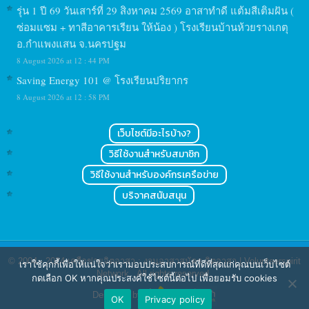
รุ่น 1 ปี 69 วันเสาร์ที่ 29 สิงหาคม 2569 อาสาทำดี แต้มสีเติมฝัน (
ซ่อมแซม + ทาสีอาคารเรียน ให้น้อง ) โรงเรียนบ้านห้วยรางเกตุ
อ.กำแพงแสน จ.นครปฐม
8 August 2026 at 12 : 44 PM
Saving Energy 101 @ โรงเรียนปริยากร
8 August 2026 at 12 : 58 PM
เว็บไซต์มีอะไรบ้าง?
วิธีใช้งานสำหรับสมาชิก
วิธีใช้งานสำหรับองค์กรเครือข่าย
บริจาคสนับสนุน
© 2004 - 2024
เครือข่ายจิตอาสา : งานอาสาสมัคร จิตอาสา | Volunteerspirit
เราใช้คุกกี้เพื่อให้แน่ใจว่าเรามอบประสบการณ์ที่ดีที่สุดแก่คุณบนเว็บไซต์
Network
. All rights reserved.
กดเลือก OK หากคุณประสงค์ใช้ไซต์นี้ต่อไป เพื่อยอมรับ cookies
Designed by
OK
Privacy policy