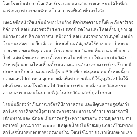
โดยโรมเป็นฝ่ายบุกโจมตีคาร์เธจก่อน และสามารถเอาชนะได้ในที่สุด
คาร์เธจถูกทำลายจนพินาศ ไม่สามารถฟื้นตัวขึ้นมาได้อีก
เหตุผลข้อหนึ่งที่ชนชั้นนำของโรมอ้างเพื่อทำสงครามครั้งที่ ๓ กับคาร์เธจ
ก็คือ คาร์เธจเป็นพวกชั่วร้าย ตระบัดสัตย์ คดโกง และโหดเหี้ยม บูชายัญ
แม้กระทั่งเด็กเล็ก กล่าวอีกนัยหนึ่งคาร์เธจเป็นพวกที่ต่ำกว่ามนุษย์ แต่เมื่อ
โรมชนะสงคราม ยึดเมืองคาร์เธจได้ แม่ทัพถูกสั่งให้ทำลายคาร์เธจจน
วายวอด กองเพลิงลุกท่วมคาร์เธจตลอด ๑๐ วัน ๑๐ คืน ตามมาด้วยการ
รื้อกำแพงเมืองและอาคารทั้งหลายจนไม่เหลือซาก ใช่แต่เท่านั้นยังมีการ
สังหารผู้คนอย่างโหดเหี้ยมทั้งระหว่างและหลังสงคราม คาร์เธจซึ่งเคยมี
ประชากรถึง ๑ ล้านคน เหลือผู้รอดชีวิตเพียง ๕๐,๐๐๐ คน ทั้งหมดนี้ถูก
กวาดตอนไปเป็นทาส จุดหมายคือเพื่อทำลายเมืองนี้ให้สูญสิ้นไป ไม่ให้
เป็นก้างขวางคอโรมอีกต่อไป นับเป็นการทำลายเมืองและวัฒนธรรม
อย่างถอนรากถอนโคนมากที่สุดในประวัติศาสตร์ ยุคโบราณ
โรมนั้นถือตัวว่าเป็นอาณาจักรที่มีอารยธรรม และมีคุณธรรมสูงส่งกว่า
คาร์เธจ การศึกครั้งนี้ถูกป่าวประกาศว่าเป็นการมากำราบอาณาจักรที่
เสื่อมทรามและ ฉ้อฉล เป็นการต่อสู้ระหว่างอิสรภาพ ความยุติธรรม กับ
ทรราชย์ (ผ่านมากว่า ๒,๐๐๐ ปีเหตุผลนี้ก็ยังไม่ล้าสมัย) แต่สิ่งที่โรมทำกับ
คาร์เธจนั้นกลับบ่งบอกสิ่งตรงกันข้าม ใช่หรือไม่ว่า ยิ่งเราเห็นอีกฝ่ายเลว