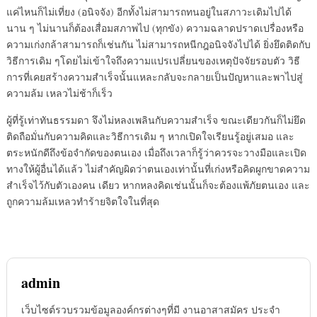
แค่ไหนก็ไม่เที่ยง (อนิจจัง) อีกทั้งไม่สามารถทนอยู่ในสภาวะเดิมไปได้
นาน ๆ ไม่นานก็ต้องเสื่อมสภาพไป (ทุกขัง) ความฉลาดปราดเปรื่องหรือ
ความเก่งกล้าสามารถก็เช่นกัน ไม่สามารถหนีกฎอนิจจังไปได้ ยิ่งยึดติดกับ
วิธีการเดิม ๆโดยไม่เข้าใจถึงความแปรเปลี่ยนของเหตุปัจจัยรอบตัว วิธี
การที่เคยสร้างความสำเร็จนั้นแหละกลับจะกลายเป็นปัญหาและพาไปสู่
ความล้ม เหลวไม่ช้าก็เร็ว
ผู้ที่รู้เท่าทันธรรมดา จึงไม่หลงเพลินกับความสำเร็จ ขณะเดียวกันก็ไม่ยึด
ติดถือมั่นกับความคิดและวิธีการเดิม ๆ หากเปิดใจเรียนรู้อยู่เสมอ และ
ตระหนักดีถึงข้อจำกัดของตนเอง เมื่อถึงเวลาก็รู้ว่าควรจะวางมือและเปิด
ทางให้ผู้อื่นได้แล้ว ไม่สำคัญผิดว่าตนเองเท่านั้นที่เก่งหรือคิดผูกขาดความ
สำเร็จไว้กับตัวเองคน เดียว หากหลงคิดเช่นนั้นก็จะต้องแพ้ภัยตนเอง และ
ถูกความล้มเหลวทำร้ายจิตใจในที่สุด
admin
เว็บไซต์รวบรวมข้อมูลองค์กรต่างๆที่มี งานอาสาสมัคร ประจำ