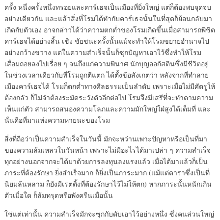
ครั้ง หนึ่งครั้งหนึ่งทรอยและคาร์เธจเป็นเมืองที่ยิ่งใหญ่ แต่ก็ต้องพบจุดจบ
อย่างเดียวกัน และแล้วสิ่งที่โรมได้ทำกับคาร์เธจนั้นในที่สุดก็ย้อนกลับมา
เกิดกับตัวเอง อาจกล่าวได้ว่าความตกต่ำของโรมเกิดขึ้นเมื่อสามารถพิชิต
คาร์เธจได้อย่างสิ้น เชิง ชัยชนะครั้งนั้นแม้จะทำให้โรมขยายอำนาจไป
อย่างกว้างขวาง แต่ในความสำเร็จนั้นก็ซุกปัญหาเอาไว้ซึ่งทำให้โรม
เสื่อมถอยลงไปเรื่อย ๆ จนถึงแก่ความพินาศ นักบุญออกัสตินซึ่งมีชีวิตอยู่
ในช่วงเวลาเดียวกับที่โรมถูกตีแตก ได้ตั้งข้อสังเกตว่า หลังจากที่ทำลาย
เมืองคาร์เธจได้ โรมก็ตกต่ำทางศีลธรรมเป็นลำดับ เพราะเมื่อไม่มีศัตรูให้
ต้องกลัว ก็ไม่จำต้องระมัดระวังตัวอีกต่อไป โรมจึงมีเสรีที่จะทำตามความ
เห็นแก่ตัว สามารถสนองความโลภและความมักใหญ่ใฝ่สูงได้เต็มที่ และ
นั่นคือที่มาแห่งความหายนะของโรม
สิ่งที่ถือว่าเป็นความสำเร็จในวันนี้ มักจะหว่านเพาะปัญหาหรือเป็นที่มา
ของความล้มเหลวในวันหน้า เพราะไม่มีอะไรได้มาเปล่า ๆ ความสำเร็จ
ทุกอย่างนอกจากจะได้มาด้วยการลงทุนลงแรงแล้ว เมื่อได้มาแล้วก็เป็น
ภาระที่ต้องรักษา ยิ่งสำเร็จมาก ก็ยิ่งเป็นภาระมาก (แม้แต่ดาราซึ่งเป็นที่
นิยมล้นหลาม ก็ยังมีเรตติ้งที่ต้องรักษาไว้ไม่ให้ตก) หากภาระนั้นหนักเกิน
ตัวเมื่อใด ก็ล้มทรุดหรือพังครืนเมื่อนั้น
ใช่แต่เท่านั้น ความสำเร็จมักจะซุกกับดับเอาไว้อย่างหนึ่ง ซึ่งคนส่วนใหญ่