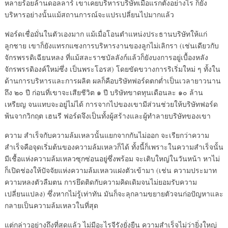
หลายร้อยล้านดอลลาร์ เขาเคยบริหารบริษัทเมื่อแรกตั้งอย่างไร ก็ยัง
บริหารอย่างนั้นแม้สถานการณ์จะแปรเปลี่ยนไปมากแล้ว
ฟอร์ดเชื่อมั่นในตัวเองมาก แม้เมื่อโอนตำแหน่งประธานบริษัทให้แก่
ลูกชาย เขาก็ยังแทรกแซงการบริหารงานของลูกไม่เลิกรา (เช่นเดียวกับ
จักรพรรดิเฉียนหลง ที่แม้สละราชบัลลังก์แล้วก็ยังบงการอยู่เบื้องหลัง
จักรพรรดิองค์ใหม่ซึ่ง เป็นพระโอรส) โดยขัดขวางการริเริ่มใหม่ ๆ ทั้งใน
ด้านการบริหารและการผลิต ผลก็คือบริษัทฟอร์ดตกต่ำเป็นเวลายาวนาน
ถึง ๒๐ ปี ก่อนที่เขาจะเสียชีวิต ๑ ปี บริษัทขาดทุนเดือนละ ๑๐ ล้าน
เหรียญ จนแทบจะอยู่ไม่ได้ การจากไปของเขามีส่วนช่วยให้บริษัทฟอร์ด
พ้นจากวิกฤต เฮนรี ฟอร์ดจึงเป็นทั้งผู้สร้างและผู้ทำลายบริษัทของเขา
ความ สำเร็จกับความล้มเหลวนั้นแยกจากกันไม่ออก จะเรียกว่าความ
สำเร็จคือจุดเริ่มต้นของความล้มเหลวก็ได้ ทั้งนี้ก็เพราะในความสำเร็จนั้น
มีเชื้อแห่งความล้มเหลวซุกซ่อนอยู่ซึ่งพร้อม จะเติบใหญ่ในวันหน้า หาไม่
ก็เปิดช่องให้ปัจจัยแห่งความล้มเหลวแฝงตัวเข้ามา (เช่น ความประมาท
ความหลงตัวลืมตน การยึดติดกับความคิดเดิมจนไม่ยอมรับความ
เปลี่ยนแปลง) ซึ่งหากไม่รู้เท่าทัน มันก็จะลุกลามขยายตัวจนก่อปัญหาและ
กลายเป็นความล้มเหลวในที่สุด
แต่กล่าวอย่างถึงที่สุดแล้ว ไม่มีอะไรจีรังยั่งยืน ความสำเร็จไม่ว่ายิ่งใหญ่