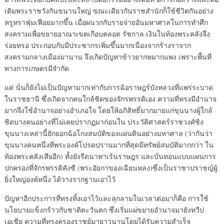
เติมพระราชวังกันขนานใหญ่ ขณะเดียวกันราชสำนักก็ใช้ชีวิตกันอย่าง
หรูหราฟุ่มเฟือยมากขึ้น เมื่อผนวกกับรายจ่ายอันมหาศาลในการทำศึก
สงครามเพื่อขยายอาณาเขตเกือบตลอด รัชกาล เงินในท้องพระคลังจึง
ร่อยหรอ ประกอบกับมีประชากรเพิ่มขึ้นมากเนื่องจากร้างราจาก
สงครามกลางเมืองมานาน จึงเกิดปัญหาข้าวยากหมากแพง เพราะพื้นที่
ทางการเกษตรมีจำกัด
แต่ นั่นก็ยังไม่เป็นปัญหามากเท่ากับการฉ้อราษฎร์บังหลวงที่แพร่ระบาด
ในราชธานี ซึ่งเกิดจากคนใกล้ชิดของจักรพรรดิเอง ความที่ทรงมีอำนาจ
มากจึงใช้อำนาจอย่างอำเภอใจ โดยให้อภิสิทธิ์มากมายแก่ขุนนางผู้ใกล้
ชิดบางคนอย่างที่ไม่เคยปรากฏมาก่อนใน ประวัติศาสตร์ราชวงศ์ชิง
ขุนนางเหล่านี้ยักยอกฉ้อโกงสมบัติของแผ่นดินอย่างมหาศาล (ว่ากันว่า
ขุนนางคนหนึ่งที่พระองค์โปรดปรานมากที่สุดมีทรัพย์สมบัติมากกว่า ใน
ท้องพระคลังเสียอีก) ทั้งยังรีดนาทาเร้นราษฎร และบั่นทอนแบบแผนการ
ปกครองที่จักรพรรดิคังซี (พระอัยกาของเฉียนหลง)ซึ่งเป็นราชาปราชญ์ผู้
ยิ่งใหญ่องค์หนึ่ง ได้วางรากฐานเอาไว้
ปัญหาอีกประการที่ทรงทิ้งเอาไว้และลุกลามในเวลาต่อมาก็คือ การใช้
นโยบายแข็งกร้าวกับชาติตะวันตก ซึ่งเริ่มแผ่ขยายอำนาจมายังทวีป
เอเชีย ความที่ทรงครองราชย์มายาวนานโดยได้รับความสำเร็จ