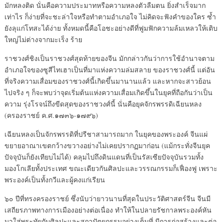
มักหลงติด นั่นคือความประมาทหรือความหลงตัวลืมตน ยิ่งสำเร็จมาก
เท่าไร ก็ง่ายที่จะชะล่าใจหรือทำตามอำเภอใจ ไม่คิดจะฟังคำของใคร ซ้ำ
ยังลุแก่โทสะได้ง่าย ทั้งหมดนี้คือโอชะอย่างดีที่ฟูมฟักความล้มเหลวให้เติบ
ใหญ่ไม่ต่างจากมะเร็ง ร้าย
ราชวงศ์ชิงเป็นราชวงศ์สุดท้ายของจีน มักกล่าวกันว่าการใช้อำนาจตาม
อำเภอใจของซูสีไทเฮาเป็นที่มาแห่งความล่มสลาย ของราชวงศ์นี้ แต่อัน
ที่จริงความเสื่อมของราชวงศ์นี้เกิดขึ้นมานานแล้ว และหากจะสาวย้อน
ไปจริง ๆ ก็จะพบว่าจุดเริ่มต้นแห่งความเสื่อมเกิดขึ้นในยุคที่ถือกันว่าเป็น
ความ รุ่งโรจน์ถึงขีดสุดของราชวงศ์นี้ นั่นคือยุคจักรพรรดิเฉียนหลง
(ครองราชย์ ค.ศ.๑๗๓๖-๑๗๙๖)
เฉียนหลงเป็นจักรพรรดิที่ปรีชาสามารถมาก ในยุคของพระองค์ จีนแผ่
ขยายอาณาเขตกว้างขวางอย่างไม่เคยปรากฏมาก่อน (แม้กระทั่งจีนยุค
ปัจจุบันก็ยังเทียบไม่ได้) คลุมไปถึงดินแดนที่เป็นรัสเซียปัจจุบันรวมทั้ง
มองโกเลียทั้งประเทศ ขณะเดียวกันศิลปะและวรรณกรรมก็เฟื่องฟู เพราะ
พระองค์เป็นทั้งกวีและผู้คงแก่เรียน
๖๐ ปีที่ทรงครองราชย์ ซึ่งนับว่ายาวนานที่สุดในประวัติศาสตร์จีน จีนมี
เสถียรภาพทางการเมืองอย่างต่อเนื่อง ทำให้ในปลายรัชกาลพระองค์หัน
มาใส่พระทัยกับศิลปะและสถาปัตยกรรมอย่างเต็มที่ มีการก่อสร้างและต่อ