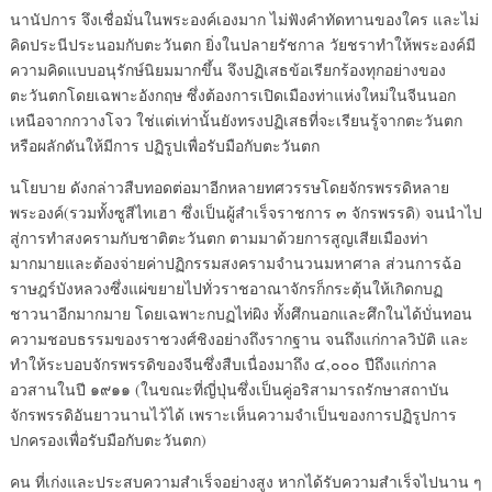
นานัปการ จึงเชื่อมั่นในพระองค์เองมาก ไม่ฟังคำทัดทานของใคร และไม่
คิดประนีประนอมกับตะวันตก ยิ่งในปลายรัชกาล วัยชราทำให้พระองค์มี
ความคิดแบบอนุรักษ์นิยมมากขึ้น จึงปฏิเสธข้อเรียกร้องทุกอย่างของ
ตะวันตกโดยเฉพาะอังกฤษ ซึ่งต้องการเปิดเมืองท่าแห่งใหม่ในจีนนอก
เหนือจากกวางโจว ใช่แต่เท่านั้นยังทรงปฏิเสธที่จะเรียนรู้จากตะวันตก
หรือผลักดันให้มีการ ปฏิรูปเพื่อรับมือกับตะวันตก
นโยบาย ดังกล่าวสืบทอดต่อมาอีกหลายทศวรรษโดยจักรพรรดิหลาย
พระองค์(รวมทั้งซูสีไทเฮา ซึ่งเป็นผู้สำเร็จราชการ ๓ จักรพรรดิ) จนนำไป
สู่การทำสงครามกับชาติตะวันตก ตามมาด้วยการสูญเสียเมืองท่า
มากมายและต้องจ่ายค่าปฏิกรรมสงครามจำนวนมหาศาล ส่วนการฉ้อ
ราษฎร์บังหลวงซึ่งแผ่ขยายไปทั่วราชอาณาจักรก็กระตุ้นให้เกิดกบฏ
ชาวนาอีกมากมาย โดยเฉพาะกบฏไท่ผิง ทั้งศึกนอกและศึกในได้บั่นทอน
ความชอบธรรมของราชวงศ์ชิงอย่างถึงรากฐาน จนถึงแก่กาลวิบัติ และ
ทำให้ระบอบจักรพรรดิของจีนซึ่งสืบเนื่องมาถึง ๔,๐๐๐ ปีถึงแก่กาล
อวสานในปี ๑๙๑๑ (ในขณะที่ญี่ปุ่นซึ่งเป็นคู่อริสามารถรักษาสถาบัน
จักรพรรดิอันยาวนานไว้ได้ เพราะเห็นความจำเป็นของการปฏิรูปการ
ปกครองเพื่อรับมือกับตะวันตก)
คน ที่เก่งและประสบความสำเร็จอย่างสูง หากได้รับความสำเร็จไปนาน ๆ