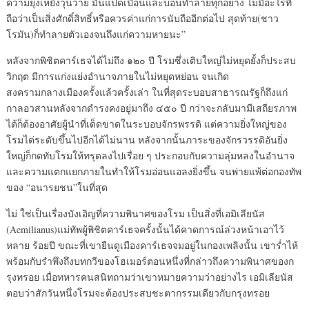
ความยุ่งเหยิงวุ่นวาย มันแปดเปื้อนและบ่อนทำลายทุกอย่าง ไม่มีอะไรที่
ถือว่าเป็นสิ่งศักดิ์สิทธิ์หรือควรค่าแก่การนับถืออีกต่อไป สุดท้าย(ชาว
โรมัน)ก็ทำลายตัวเองจนถึงแก่ความหายนะ”
หลังจากพิชิตคาร์เธจได้ไม่ถึง ๑๒๐ ปี โรมซึ่งเติบใหญ่ไม่หยุดยั้งก็ประสบ
วิกฤต มีการแก่งแย่งอำนาจภายในไม่หยุดหย่อน จนเกิด
สงครามกลางเมืองครั้งแล้วครั้งเล่า ในที่สุดระบอบสาธารณรัฐก็ถึงแก่
กาลอวสานหลังจากดำรงคงอยู่มาถึง ๔๕๐ ปี กว่าจะกลับมามีเสถียรภาพ
ได้ก็ต้องอาศัยผู้นำที่เด็ดขาดในระบอบจักรพรรดิ แต่ความยิ่งใหญ่ของ
โรมไต่ระดับขึ้นไปอีกได้ไม่นาน หลังจากนั้นภาระของจักรวรรดิอันยิ่ง
ใหญ่ก็กดทับโรมให้ทรุดลงไปเรื่อย ๆ ประกอบกับความลุ่มหลงในอำนาจ
และความแตกแยกภายในทำให้โรมอ่อนแอลงยิ่งขึ้น จนพ่ายแพ้ต่อกองทัพ
ของ “อนารยชน”ในที่สุด
ไม่ ใช่เป็นเรื่องบังเอิญที่ความพินาศของโรม เป็นสิ่งที่เอมิเลียนัส
(Aemilianus)แม่ทัพผู้พิชิตคาร์เธจครั้งนั้นได้คาดการณ์ล่วงหน้าเอาไว้
หลาย ร้อยปี ขณะที่เขายืนดูเมืองคาร์เธจจมอยู่ในกองเพลิงนั้น เขาร่ำไห้
พร้อมกับรำพึงถึงบทกวีของโฮเมอร์ตอนหนึ่งที่กล่าวถึงความพินาศของก
รุงทรอย เมื่อทหารคนสนิทถามว่าเขาหมายความว่าอย่างไร เอมิเลียนัส
ตอบว่าสักวันหนึ่งโรมจะต้องประสบชะตากรรมเดียวกับกรุงทรอย