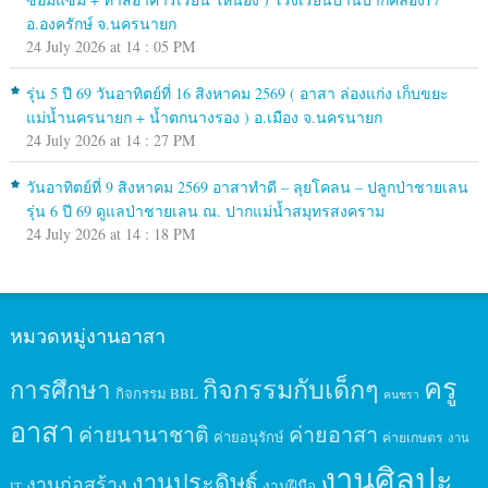
อ.องครักษ์ จ.นครนายก
24 July 2026 at 14 : 05 PM
รุ่น 5 ปี 69 วันอาทิตย์ที่ 16 สิงหาคม 2569 ( อาสา ล่องแก่ง เก็บขยะ
แม่น้ำนครนายก + น้ำตกนางรอง ) อ.เมือง จ.นครนายก
24 July 2026 at 14 : 27 PM
วันอาทิตย์ที่ 9 สิงหาคม 2569 อาสาทำดี – ลุยโคลน – ปลูกป่าชายเลน
รุ่น 6 ปี 69 ดูแลป่าชายเลน ณ. ปากแม่น้ำสมุทรสงคราม
24 July 2026 at 14 : 18 PM
หมวดหมู่งานอาสา
ครู
กิจกรรมกับเด็กๆ
การศึกษา
กิจกรรม BBL
คนชรา
อาสา
ค่ายนานาชาติ
ค่ายอาสา
ค่ายอนุรักษ์
ค่ายเกษตร
งาน
งานศิลปะ
งานประดิษฐ์
งานก่อสร้าง
งานฝีมือ
IT