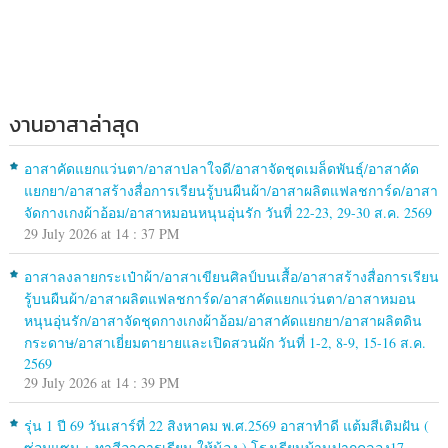
งานอาสาล่าสุด
อาสาคัดแยกแว่นตา/อาสาปลาใจดี/อาสาจัดชุดเมล็ดพันธุ์/อาสาคัด
แยกยา/อาสาสร้างสื่อการเรียนรู้บนผืนผ้า/อาสาผลิตแฟลชการ์ด/อาสา
จัดกางเกงผ้าอ้อม/อาสาหมอนหนุนอุ่นรัก วันที่ 22-23, 29-30 ส.ค. 2569
29 July 2026 at 14 : 37 PM
อาสาลงลายกระเป๋าผ้า/อาสาเขียนศิลป์บนเสื้อ/อาสาสร้างสื่อการเรียน
รู้บนผืนผ้า/อาสาผลิตแฟลชการ์ด/อาสาคัดแยกแว่นตา/อาสาหมอน
หนุนอุ่นรัก/อาสาจัดชุดกางเกงผ้าอ้อม/อาสาคัดแยกยา/อาสาผลิตดิน
กระดาษ/อาสาเยี่ยมตายายและเปิดสวนผัก วันที่ 1-2, 8-9, 15-16 ส.ค.
2569
29 July 2026 at 14 : 39 PM
รุ่น 1 ปี 69 วันเสาร์ที่ 22 สิงหาคม พ.ศ.2569 อาสาทำดี แต้มสีเติมฝัน (
ซ่อมแซม + ทาสีอาคารเรียน ให้น้อง ) โรงเรียนบ้านปากคลอง17