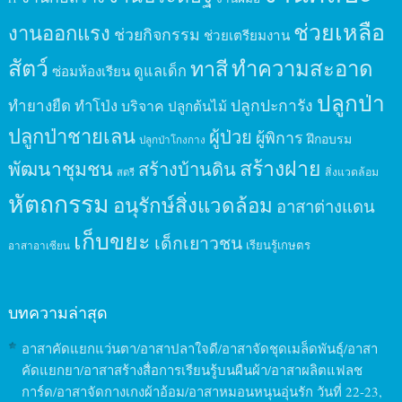
ช่วยเหลือ
งานออกแรง
ช่วยกิจกรรม
ช่วยเตรียมงาน
สัตว์
ทาสี
ทำความสะอาด
ดูแลเด็ก
ซ่อมห้องเรียน
ปลูกป่า
ปลูกปะการัง
ทำยางยืด
ทำโป่ง
บริจาค
ปลูกต้นไม้
ปลูกป่าชายเลน
ผู้ป่วย
ผู้พิการ
ฝึกอบรม
ปลูกป่าโกงกาง
สร้างฝาย
พัฒนาชุมชน
สร้างบ้านดิน
สิ่งแวดล้อม
สตรี
หัตถกรรม
อนุรักษ์สิ่งแวดล้อม
อาสาต่างแดน
เก็บขยะ
เด็กเยาวชน
เรียนรู้เกษตร
อาสาอาเซียน
บทความล่าสุด
อาสาคัดแยกแว่นตา/อาสาปลาใจดี/อาสาจัดชุดเมล็ดพันธุ์/อาสา
คัดแยกยา/อาสาสร้างสื่อการเรียนรู้บนผืนผ้า/อาสาผลิตแฟลช
การ์ด/อาสาจัดกางเกงผ้าอ้อม/อาสาหมอนหนุนอุ่นรัก วันที่ 22-23,