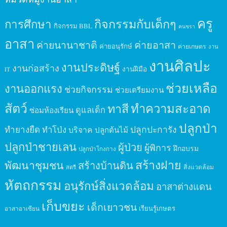
ครู
กิจกรรมกับเด็กๆ
การศึกษา
กิจกรรม BBL
คนชรา
อาสา
ค่ายนานาชาติ
ค่ายอาสา
ค่ายอนุรักษ์
ค่ายเกษตร
งาน
งานศิลปะ
งานประดิษฐ์
งานก่อสร้าง
งานฝีมือ
IT
ช่วยเหลือ
งานออกแรง
ช่วยกิจกรรม
ช่วยเตรียมงาน
สัตว์
ทาสี
ทำความสะอาด
ดูแลเด็ก
ซ่อมห้องเรียน
ปลูกป่า
ปลูกปะการัง
ทำยางยืด
ทำโป่ง
บริจาค
ปลูกต้นไม้
ปลูกป่าชายเลน
ผู้ป่วย
ผู้พิการ
ฝึกอบรม
ปลูกป่าโกงกาง
สร้างฝาย
พัฒนาชุมชน
สร้างบ้านดิน
สิ่งแวดล้อม
สตรี
หัตถกรรม
อนุรักษ์สิ่งแวดล้อม
อาสาต่างแดน
เก็บขยะ
เด็กเยาวชน
เรียนรู้เกษตร
อาสาอาเซียน