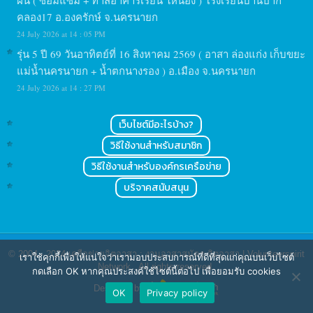
ฝัน ( ซ่อมแซม + ทาสีอาคารเรียน ให้น้อง ) โรงเรียนบ้านปาก
คลอง17 อ.องครักษ์ จ.นครนายก
24 July 2026 at 14 : 05 PM
รุ่น 5 ปี 69 วันอาทิตย์ที่ 16 สิงหาคม 2569 ( อาสา ล่องแก่ง เก็บขยะ
แม่น้ำนครนายก + น้ำตกนางรอง ) อ.เมือง จ.นครนายก
24 July 2026 at 14 : 27 PM
เว็บไซต์มีอะไรบ้าง?
วิธีใช้งานสำหรับสมาชิก
วิธีใช้งานสำหรับองค์กรเครือข่าย
บริจาคสนับสนุน
© 2004 - 2024
เครือข่ายจิตอาสา : งานอาสาสมัคร จิตอาสา | Volunteerspirit
เราใช้คุกกี้เพื่อให้แน่ใจว่าเรามอบประสบการณ์ที่ดีที่สุดแก่คุณบนเว็บไซต์
Network
. All rights reserved.
กดเลือก OK หากคุณประสงค์ใช้ไซต์นี้ต่อไป เพื่อยอมรับ cookies
Designed by
OK
Privacy policy