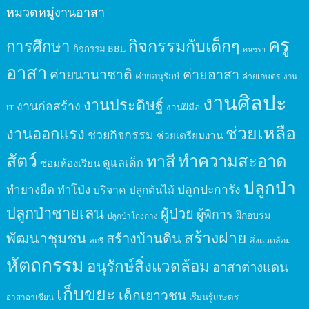
หมวดหมู่งานอาสา
ครู
กิจกรรมกับเด็กๆ
การศึกษา
กิจกรรม BBL
คนชรา
อาสา
ค่ายนานาชาติ
ค่ายอาสา
ค่ายอนุรักษ์
ค่ายเกษตร
งาน
งานศิลปะ
งานประดิษฐ์
งานก่อสร้าง
งานฝีมือ
IT
ช่วยเหลือ
งานออกแรง
ช่วยกิจกรรม
ช่วยเตรียมงาน
สัตว์
ทาสี
ทำความสะอาด
ดูแลเด็ก
ซ่อมห้องเรียน
ปลูกป่า
ปลูกปะการัง
ทำยางยืด
ทำโป่ง
บริจาค
ปลูกต้นไม้
ปลูกป่าชายเลน
ผู้ป่วย
ผู้พิการ
ฝึกอบรม
ปลูกป่าโกงกาง
สร้างฝาย
พัฒนาชุมชน
สร้างบ้านดิน
สิ่งแวดล้อม
สตรี
หัตถกรรม
อนุรักษ์สิ่งแวดล้อม
อาสาต่างแดน
เก็บขยะ
เด็กเยาวชน
เรียนรู้เกษตร
อาสาอาเซียน