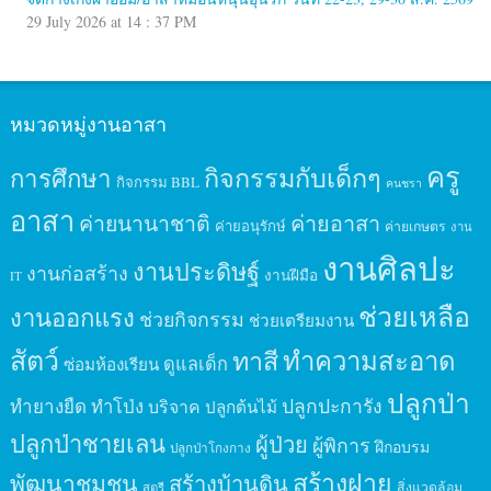
29 July 2026 at 14 : 37 PM
หมวดหมู่งานอาสา
ครู
กิจกรรมกับเด็กๆ
การศึกษา
กิจกรรม BBL
คนชรา
อาสา
ค่ายนานาชาติ
ค่ายอาสา
ค่ายอนุรักษ์
ค่ายเกษตร
งาน
งานศิลปะ
งานประดิษฐ์
งานก่อสร้าง
งานฝีมือ
IT
ช่วยเหลือ
งานออกแรง
ช่วยกิจกรรม
ช่วยเตรียมงาน
สัตว์
ทาสี
ทำความสะอาด
ดูแลเด็ก
ซ่อมห้องเรียน
ปลูกป่า
ปลูกปะการัง
ทำยางยืด
ทำโป่ง
บริจาค
ปลูกต้นไม้
ปลูกป่าชายเลน
ผู้ป่วย
ผู้พิการ
ฝึกอบรม
ปลูกป่าโกงกาง
สร้างฝาย
พัฒนาชุมชน
สร้างบ้านดิน
สิ่งแวดล้อม
สตรี