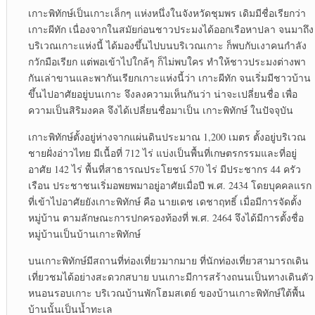
เกาะพิทักษ์เป็นเกาะเล็กๆ แห่งหนึ่งในจังหวัดชุมพร เดิมมีชื่อเรียกว่า
เกาะผีทัก เนื่องจากในสมัยก่อนชาวประมงได้ออกเรือหาปลา จนมาถึง
บริเวณเกาะแห่งนี้ ได้มองขึ้นไปบนบริเวณเกาะ ก็พบกับเงาคนกำลัง
กวักมือเรียก แต่พอเข้าไปใกล้ๆ ก็ไม่พบใคร ทำให้ชาวประมงต่างพา
กันเล่าขานและพากันเรียกเกาะแห่งนี้ว่า เกาะผีทัก จนเริ่มมีชาวบ้าน
ขึ้นไปอาศัยอยู่บนเกาะ จึงลงความเห็นกันว่า น่าจะเปลี่ยนชื่อ เพื่อ
ความเป็นสิริมงคล จึงได้เปลี่ยนชื่อมาเป็น เกาะพิทักษ์ ในปัจจุบัน
เกาะพิทักษ์ตั้งอยู่ห่างจากแผ่นดินประมาณ 1,200 เมตร ตั้งอยู่บริเวณ
ชายฝั่งอ่าวไทย มีเนื้อที่ 712 ไร่ แบ่งเป็นพื้นที่เกษตรกรรมและที่อยู่
อาศัย 142 ไร่ พื้นที่สาธารณประโยชน์ 570 ไร่ มีประชากร 44 ครัว
เรือน ประชาชนเริ่มอพยพมาอยู่อาศัยเมื่อปี พ.ศ. 2434 โดยบุคคลแรก
ที่เข้าไปอาศัยยังเกาะพิทักษ์ คือ นายเดช เดชาฤทธิ์ เมื่อมีการจัดตั้ง
หมู่บ้าน ตามลักษณะการปกครองท้องที่ พ.ศ. 2464 จึงได้มีการตั้งชื่อ
หมู่บ้านเป็นบ้านเกาะพิทักษ์
บนเกาะพิทักษ์มีสถานที่ท่องเที่ยวมากมาย ที่นักท่องเที่ยวสามารถเดิน
เที่ยวชมได้อย่างสะดวกสบาย บนเกาะมีการสร้างถนนเป็นทางเดินตัว
หนอนรอบเกาะ บริเวณบ้านพักโฮมสเตย์ ของบ้านเกาะพิทักษ์ใต้พื้น
บ้านนั้นเป็นน้ำทะเล