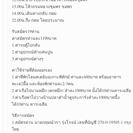
13.00น.ไห้วกรมหลวงชุมพร ขอพร
14.00น.เดินทางกลับ กทม
22.00น.ถึง กทม โดยประมาณ
รับสมัคร19ท่าน
ค่าสมัครท่านละ1190บาท
1.ค่ารถตู้ไปกลับ
2.ค่าอุปกรณ์ทำแท่นปูน
3.ค่าอุปกรณ์ต่างๆ
ค่าใช้จ่ายที่ต้องออกเอง
1.ค่าที่พักโฮมสเตย์บนเกาะพิทักษ์ ท่านละ600บาท พร้อมอาหาร
ทะเล2มื้อ และห้องพักท่านละ2-3คน
2.ค่าเรือไปบามหมึก (ตกหมึก) ลำละ1000บาท นั้งได้10ท่านหารเฉลีย
3.ค่าเรือพาไปวางบ้านปลาดำน้ำดูประการังลำละ1000บาทนี้ง
ได้10ท่าน หารเฉลีย
วิธีการสมัคร
1.สมัครผ่าน นายกฤษณ์วรา รุ่งโรจน์ เลขที่บัญชี 270-0-19505-1 กรุง
ไทย