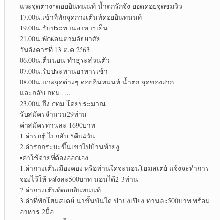
แวะจุดต่างๆดอยอินทนนท์ น้ำตกรักจัง ยอดดอยจุดชมวิว
17.00น.เข้าที่พักจุดกางเต๊นท์ดอยอินทนนท์
19.00น.รับประทานอาหารเย็น
21.00น.พักผ่อนตามอัธยาศัย
วันอังคารที่ 13 ต.ค 2563
06.00น.ตื่นนอน ทำธุระส่วนตัว
07.00น.รับประทานอาหารเช้า
08.00น.แวะจุดต่างๆ ดอยอินทนนท์ น้ำตก จุดของฝาก
และกลับ กทม ….
23.00น.ถึง กทม โดยประมาณ
รับสมัครจำนวน29ท่าน
ค่าสมัครท่านละ 1690บาท
1.ค่ารถตู้ ไปกลับ 5คืน4วัน
2.ค่ารถกระบะขึ้นเขาไปบ้านห้วยงู
▪︎
ค่าใช้จ่ายที่ต้องออกเอง
1.ค่ากางเต๊นเมืองคอง หรือท่านใดจะนอนโฮมสเตย์ แจ้งจะทำการ
จองไว้ให้ หลังละ500บาท นอนได้2-3ท่าน
2.ค่ากางเต๊นท์ดอยอินทนนท์
3.ค่าที่พักโฮมสเตย์ นาขั้นบันได ป่าปงเปียง ท่านละ500บาท พร้อม
อาหาร 2มื้อ