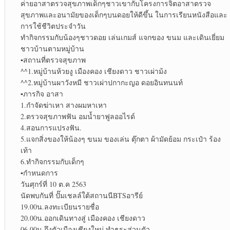
ค่ายอาสาตรวจสุขภาพเด็กๆชาวเขากับโครงการจิตอาสาตรวจ
สุขภาพและอนามัยของเด็กๆบนดอยให้ดีขึ้น ในการเรียนหนังสือและ
การใช้ชีวิตประจำวัน
ทำกิจกรรมกับน้องๆชาวดอย เล่นเกมส์ แจกของ ขนม และเดินเยี่ยม
ชาวบ้านตามหมู่บ้าน
▪︎
สถานที่ตรวจสุขภาพ
^^1.หมู่บ้านห้วยงู เมืองคอง เชียงดาว ชาวเผ่าม้ง
^^2.หมู่บ้านผาวังหมี ชาวเผ่าปกากะญอ ดอยอินทนนท์
▪︎
ภารกิจ อาสา
1.กำจัดฆ่าเหา สางผมหาเหา
2.ตรวจสุขภาพฟัน อมน้ำยาฟูลออไรด์
4.สอนการแปรงฟัน.
5.แจกสิ่งของให้น้องๆ ขนม ของเล่น ตุ๊กตา ผ้ามัดย้อม กระเป๋า ร้อง
เท้า
6.ทำกิจกรรมกับเด็กๆ
▪︎
กำหนดการ
วันศุกร์ที่ 10 ต.ค 2563
นัดพบกันที่ ปั๊มเชลล์ใต้สถานนีBTSอารีย์
19.00น.ลงทะเบียนรายชื่อ
20.00น.ออกเดินทางสู่ เมืองคอง เชียงดาว
06.00น.ถึงตัวเมืองเชียงใหม่ ทำธุระส่วนตัว