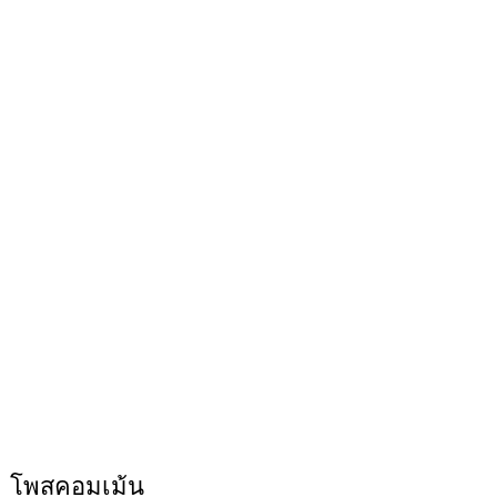
โพสคอมเม้น