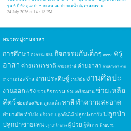
รุ่น 6 ปี 69 ดูแลป่าชายเลน ณ. ปากแม่น้ำสมุทรสงคราม
24 July 2026 at 14 : 18 PM
หมวดหมู่งานอาสา
ครู
กิจกรรมกับเด็กๆ
การศึกษา
กิจกรรม BBL
คนชรา
อาสา
ค่ายนานาชาติ
ค่ายอาสา
ค่ายอนุรักษ์
ค่ายเกษตร
งาน
งานศิลปะ
งานประดิษฐ์
งานก่อสร้าง
งานฝีมือ
IT
ช่วยเหลือ
งานออกแรง
ช่วยกิจกรรม
ช่วยเตรียมงาน
สัตว์
ทาสี
ทำความสะอาด
ดูแลเด็ก
ซ่อมห้องเรียน
ปลูกป่า
ปลูกปะการัง
ทำยางยืด
ทำโป่ง
บริจาค
ปลูกต้นไม้
ปลูกป่าชายเลน
ผู้ป่วย
ผู้พิการ
ฝึกอบรม
ปลูกป่าโกงกาง