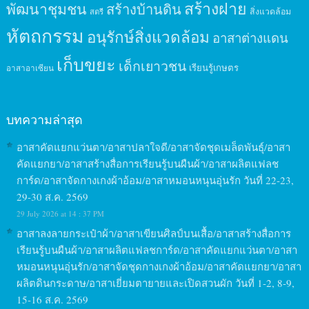
สร้างฝาย
พัฒนาชุมชน
สร้างบ้านดิน
สิ่งแวดล้อม
สตรี
หัตถกรรม
อนุรักษ์สิ่งแวดล้อม
อาสาต่างแดน
เก็บขยะ
เด็กเยาวชน
เรียนรู้เกษตร
อาสาอาเซียน
บทความล่าสุด
อาสาคัดแยกแว่นตา/อาสาปลาใจดี/อาสาจัดชุดเมล็ดพันธุ์/อาสา
คัดแยกยา/อาสาสร้างสื่อการเรียนรู้บนผืนผ้า/อาสาผลิตแฟลช
การ์ด/อาสาจัดกางเกงผ้าอ้อม/อาสาหมอนหนุนอุ่นรัก วันที่ 22-23,
29-30 ส.ค. 2569
29 July 2026 at 14 : 37 PM
อาสาลงลายกระเป๋าผ้า/อาสาเขียนศิลป์บนเสื้อ/อาสาสร้างสื่อการ
เรียนรู้บนผืนผ้า/อาสาผลิตแฟลชการ์ด/อาสาคัดแยกแว่นตา/อาสา
หมอนหนุนอุ่นรัก/อาสาจัดชุดกางเกงผ้าอ้อม/อาสาคัดแยกยา/อาสา
ผลิตดินกระดาษ/อาสาเยี่ยมตายายและเปิดสวนผัก วันที่ 1-2, 8-9,
15-16 ส.ค. 2569