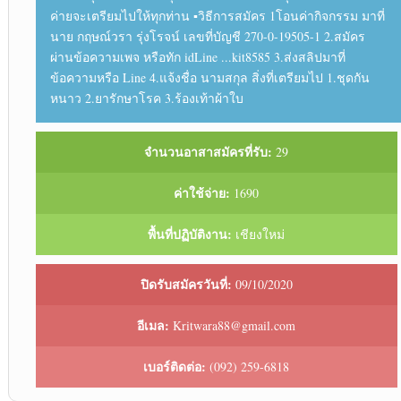
ค่ายจะเตรียมไปให้ทุกท่าน ▪︎วิธีการสมัคร 1โอนค่ากิจกรรม มาที่
นาย กฤษณ์วรา รุ่งโรจน์ เลขที่บัญชี 270-0-19505-1 2.สมัคร
ผ่านข้อความเพจ หรือทัก idLine ...kit8585 3.ส่งสลิปมาที่
ข้อความหรือ Line 4.แจ้งชื่อ นามสกุล สิ่งที่เตรียมไป 1.ชุดกัน
หนาว 2.ยารักษาโรค 3.ร้องเท้าผ้าใบ
จำนวนอาสาสมัครที่รับ:
29
ค่าใช้จ่าย:
1690
พื้นที่ปฏิบัติงาน:
เชียงใหม่
ปิดรับสมัครวันที่:
09/10/2020
อีเมล:
Kritwara88@gmail.com
เบอร์ติดต่อ:
(092) 259-6818