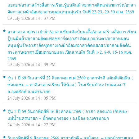
แยกยา/อาสาสร้างสื่อการเรียนรู้บนผืนผ้า/อาสาผลิตแฟลชการ์ด/อาสา
จัดกางเกงผ้าอ้อม/อาสาหมอนหนุนอุ่นรัก วันที่ 22-23, 29-30 ส.ค. 2569
29 July 2026 at 14 : 37 PM
อาสาลงลายกระเป๋าผ้า/อาสาเขียนศิลป์บนเสื้อ/อาสาสร้างสื่อการเรียน
รู้บนผืนผ้า/อาสาผลิตแฟลชการ์ด/อาสาคัดแยกแว่นตา/อาสาหมอน
หนุนอุ่นรัก/อาสาจัดชุดกางเกงผ้าอ้อม/อาสาคัดแยกยา/อาสาผลิตดิน
กระดาษ/อาสาเยี่ยมตายายและเปิดสวนผัก วันที่ 1-2, 8-9, 15-16 ส.ค.
2569
29 July 2026 at 14 : 39 PM
รุ่น 1 ปี 69 วันเสาร์ที่ 22 สิงหาคม พ.ศ.2569 อาสาทำดี แต้มสีเติมฝัน (
ซ่อมแซม + ทาสีอาคารเรียน ให้น้อง ) โรงเรียนบ้านปากคลอง17
อ.องครักษ์ จ.นครนายก
24 July 2026 at 14 : 05 PM
รุ่น 5 ปี 69 วันอาทิตย์ที่ 16 สิงหาคม 2569 ( อาสา ล่องแก่ง เก็บขยะ
แม่น้ำนครนายก + น้ำตกนางรอง ) อ.เมือง จ.นครนายก
24 July 2026 at 14 : 27 PM
วันอาทิตย์ที่ 9 สิงหาคม 2569 อาสาทำดี – ลุยโคลน – ปลูกป่าชายเลน