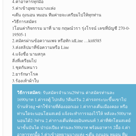
4.ค่าอาหารทุกมื้อ
5.ค่าเข้าอุทยานบางแห่ง
▪︎
เต๊น ถุงนอน หมอน ทีมค่ายจะเตรียมไปให้ทุกท่าน
▪︎
วิธีการสมัคร
1โอนค่ากิจกรรม มาที่ นาย กฤษณ์วรา รุ่งโรจน์ เลขที่บัญชี 270-0-
19505-1
2.สมัครผ่านข้อความเพจ หรือทัก idLine …kit8585
3.ส่งสลิปมาที่ข้อความหรือ Line
4.แจ้งชื่อ นามสกุล
สิ่งที่เตรียมไป
1.ชุดกันหนาว
2.ยารักษาโรค
3.ร้องเท้าผ้าใบ
วิธีการสมัคร:
รับสมัครจำนวน29ท่าน ค่าสมัครท่านละ
1690บาท 1.ค่ารถตู้ ไปกลับ 5คืน4วัน 2.ค่ารถกระบะขึ้นเขาไป
บ้านห้วยงู ▪︎ค่าใช้จ่ายที่ต้องออกเอง 1.ค่ากางเต๊นเมืองคอง หรือ
ท่านใดจะนอนโฮมสเตย์ แจ้งจะทำการจองไว้ให้ หลังละ500บาท
นอนได้2-3ท่าน 2.ค่ากางเต๊นท์ดอยอินทนนท์ 3.ค่าที่พักโฮมสเตย์
นาขั้นบันได ป่าปงเปียง ท่านละ500บาท พร้อมอาหาร 2มื้อ 4.ค่า
อาหารทุกมื้อ 5.ค่าเข้าอุทยานบางแห่ง ▪︎เต๊น ถุงนอน หมอน ทีม