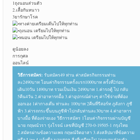
1ถุงนอนส่วนตัว
2.เสื้อกันหนาว
3ยารักษาโรค
ทางค่ายเตรียมเต๊นไปให้ทุกท่าน
ถุงนอน เตรียมไปให้ทุกท่าน
หมอน เตรียมไปให้ทุกท่าน
ดูน้อยลง
การกุศล
ออนไลน์
วิธีการสมัคร:
รับสมัคร49 ท่าน ค่าสมัครกิจกรรมท่าน
ละ2490บาท โอนค่ากิจกรรมครั้งแรก1000บาท ครั้งที่2ก่อน
เดิน10วัน 1490บาท รวมเป็นเงิน 2490บาท 1.ค่ารถตู้ ไป กลับ
5คืน4วัน 2.ค่าอาหาร6มื้อ 3.ค่าอุปกรณ์ต่างๆ ค่าใช้จ่ายที่ต้อง
ออกเอง 1ค่ากางเต๊น ท่านละ 100บาท 2คืนที่รีสอร์ท ภูลังกา ภูชี
ฟ้า 3.ค่ารถกระขึ้นบนภูชีฟ้าไปกลับท่านละ30บาท 4.ค่าอาหาร
บางมื้อ ที่ต้องจ่ายเอง วิธีการสมัคร 1โอนค่ากิจกรรมผ่านบัญชี
นาย กฤษณ์วรา รุ่งโรจน์ เลขที่บัญชี 270-0-19505-1 กรุงไทย
2.สมัครผ่านข้อความเพจ กฤษณ์จิตอาสา 3.ส่งสลิปมาที่ข้อความ
หรือ Line 4.แจ้งชื่อ นามสกุล สิ่งที่เตรียมไป 1ถุงนอนส่วนตัว