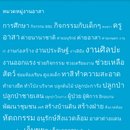
หมวดหมู่งานอาสา
ครู
กิจกรรมกับเด็กๆ
การศึกษา
กิจกรรม BBL
คนชรา
อาสา
ค่ายนานาชาติ
ค่ายอาสา
ค่ายอนุรักษ์
ค่ายเกษตร
งาน
งานศิลปะ
งานประดิษฐ์
งานก่อสร้าง
งานฝีมือ
IT
ช่วยเหลือ
งานออกแรง
ช่วยกิจกรรม
ช่วยเตรียมงาน
สัตว์
ทาสี
ทำความสะอาด
ดูแลเด็ก
ซ่อมห้องเรียน
ปลูกป่า
ปลูกปะการัง
ทำยางยืด
ทำโป่ง
บริจาค
ปลูกต้นไม้
ปลูกป่าชายเลน
ผู้ป่วย
ผู้พิการ
ฝึกอบรม
ปลูกป่าโกงกาง
สร้างฝาย
พัฒนาชุมชน
สร้างบ้านดิน
สิ่งแวดล้อม
สตรี
หัตถกรรม
อนุรักษ์สิ่งแวดล้อม
อาสาต่างแดน
เก็บขยะ