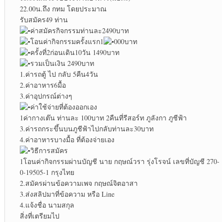
22.00น.ถึง กทม โดยประมาณ
รับสมัคร49 ท่าน
ค่าสมัครกิจกรรมท่านละ2490บาท
โอนค่ากิจกรรมครั้งแรก1
000บาท
ครั้งที่2ก่อนเดิน10วัน 1490บาท
รวมเป็นเงิน 2490บาท
1.ค่ารถตู้ ไป กลับ 5คืน4วัน
2.ค่าอาหาร6มื้อ
3.ค่าอุปกรณ์ต่างๆ
ค่าใช้จ่ายที่ต้องออกเอง
1ค่ากางเต๊น ท่านละ 100บาท 2คืนที่รีสอร์ท ภูลังกา ภูชีฟ้า
3.ค่ารถกระขึ้นบนภูชีฟ้าไปกลับท่านละ30บาท
4.ค่าอาหารบางมื้อ ที่ต้องจ่ายเอง
วิธีการสมัคร
1โอนค่ากิจกรรมผ่านบัญชี นาย กฤษณ์วรา รุ่งโรจน์ เลขที่บัญชี 270-
0-19505-1 กรุงไทย
2.สมัครผ่านข้อความเพจ กฤษณ์จิตอาสา
3.ส่งสลิปมาที่ข้อความ หรือ Line
4.แจ้งชื่อ นามสกุล
สิ่งที่เตรียมไป