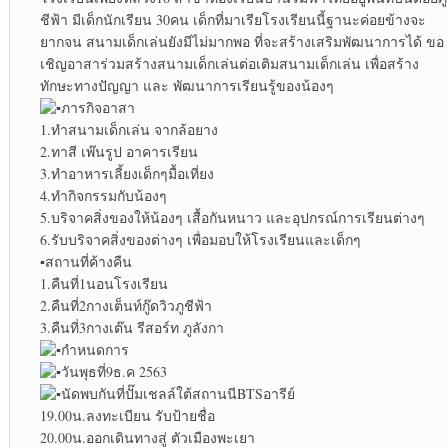
ชีฟ้า มีเด็กนักเรียน 30คน เด็กที่มาเรียโรงเรียนนี้ฐานะค่อยข้างจะ
ยากจน สนามเด็กเล่นยังมีไม่มากพอ ที่จะสร้างเสริมพัฒนาการได้ ขอ
เชิญอาสาร่วมสร้างสนามเด็กเล่นต่อเติมสนามเด็กเล่น เพื่อสร้าง
ทักษะทางปัญญา และ พัฒนาการเรียนรู้ของน้องๆ
ภารกิจอาสา
1.ทำสนามเด็กเล่น จากล้อยาง
2.ทาสี เพ๊นรูป อาคารเรียน
3.ทำอาหารเลี้ยงเด็กๆมื้อเที่ยง
4.ทำกิจกรรมกับน้องๆ
5.บริจาคสิ่งของให้น้องๆ เสื้อกันหนาว และอุปกรณ์การเรียนต่างๆ
6.รับบริจาคสิ่งของต่างๆ เพื่อมอบให้โรงเรียนและเด็กๆ
▪︎
สถานที่ค้างคืน
1.คืนที่1นอนโรงเรียน
2.คืนที่2กางเต็นท์กู๊ดวิวภูชีฟ้า
3.คืนที่3กางเต๊น รีสอร์ท ภูลังกา
กำหนดการ
วันพุธที่9ธ.ค 2563
นัดพบกันที่ปั๊มเชลล์ใต้สถานนีBTSอารีย์
19.00น.ลงทะเบียน รับป้ายชื่อ
20.00น.ออกเดินทางสู่ ตัวเมืองพะเยา