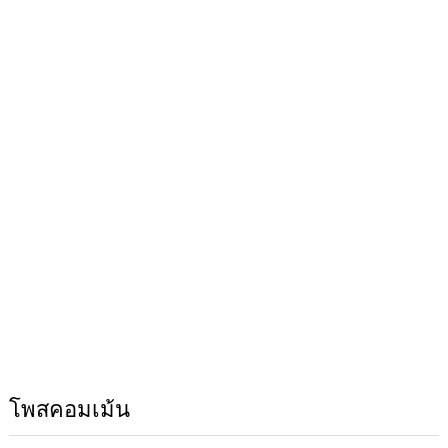
โพสคอมเม้น