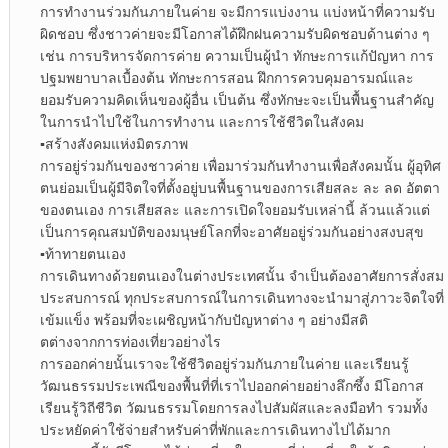
การทำงานร่วมกันภายในค่าย จะมีการแบ่งงาน แบ่งหน้าที่ความรับ
ผิดชอบ ซึ่งชาวค่ายจะมีโอกาสได้ฝึกฝนความรับผิดชอบด้านต่าง ๆ
เช่น การบริหารจัดการค่าย ความเป็นผู้นำ ทักษะการแก้ปัญหา การ
ปฐมพยาบาลเบื้องต้น ทักษะการสอน ฝึกการควบคุมอารมณ์และ
ยอมรับความคิดเห็นของผู้อื่น เป็นต้น ซึ่งทักษะจะเป็นพื้นฐานสำคัญ
ในการนำไปใช้ในการทำงาน และการใช้ชีวิตในสังคม
▪︎
สร้างสังคมแห่งมิตรภาพ
การอยู่ร่วมกันของชาวค่าย เพื่อมาร่วมกันทำงานเพื่อสังคมนั้น ผู้อุทิศ
ตนย่อมเป็นผู้มีจิตใจที่ตั้งอยู่บนพื้นฐานของการเสียสละ ละ ลด อัตตา
ของตนเอง การเสียสละ และการเปิดใจยอมรับเหล่านี้ ล้วนแล้วแต่
เป็นการคุณสมบัติของมนุษย์โลกที่จะอาศัยอยู่ร่วมกันอย่างสงบสุข
▪︎
ท้าทายตนเอง
การเดินทางด้วยตนเองในต่างประเทศนั้น จำเป็นต้องอาศัยการสั่งสม
ประสบการณ์ ทุกประสบการณ์ในการเดินทางจะนำมาสู่ภาวะจิตใจที่
เข้มแข็ง พร้อมที่จะเผชิญหน้ากับปัญหาต่าง ๆ อย่างมีสติ
ตต่างจากการท่องเที่ยวอย่างไร
การออกค่ายนั้นเราจะใช้ชีวิตอยู่ร่วมกันภายในค่าย และเรียนรู้
วัฒนธรรมประเพณีของพื้นที่ที่เราไปออกค่ายอย่างลึกซึ้ง มีโอกาส
เรียนรู้วิถีชีวิต วัฒนธรรมโดยการลงไปสัมผัสและลงมือทำ รวมทั้ง
ประหยัดค่าใช้จ่ายสำหรับค่าที่พักและการเดินทางไปได้มาก