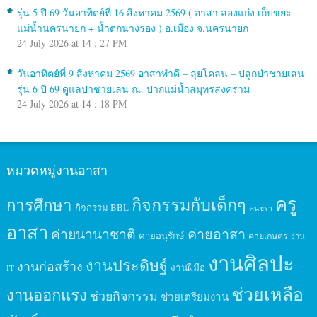
รุ่น 5 ปี 69 วันอาทิตย์ที่ 16 สิงหาคม 2569 ( อาสา ล่องแก่ง เก็บขยะ
แม่น้ำนครนายก + น้ำตกนางรอง ) อ.เมือง จ.นครนายก
24 July 2026 at 14 : 27 PM
วันอาทิตย์ที่ 9 สิงหาคม 2569 อาสาทำดี – ลุยโคลน – ปลูกป่าชายเลน
รุ่น 6 ปี 69 ดูแลป่าชายเลน ณ. ปากแม่น้ำสมุทรสงคราม
24 July 2026 at 14 : 18 PM
หมวดหมู่งานอาสา
ครู
กิจกรรมกับเด็กๆ
การศึกษา
กิจกรรม BBL
คนชรา
อาสา
ค่ายนานาชาติ
ค่ายอาสา
ค่ายอนุรักษ์
ค่ายเกษตร
งาน
งานศิลปะ
งานประดิษฐ์
งานก่อสร้าง
งานฝีมือ
IT
ช่วยเหลือ
งานออกแรง
ช่วยกิจกรรม
ช่วยเตรียมงาน