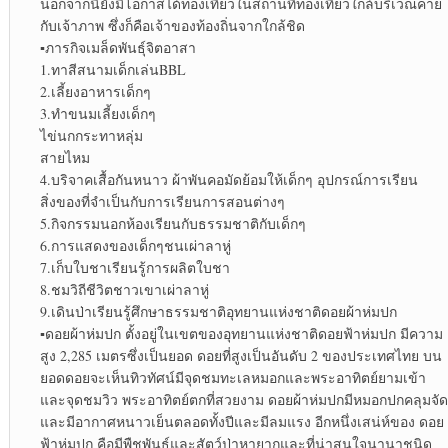
นอกจากนี้ยังมีโอกาสได้ท่องเที่ยวในสถานที่ท่องเที่ยวใกล้บริเวณค่าย
กับเจ้าภาพ ซึ่งก็คือเจ้าของท้องถิ่นจากใกล้ชิด
▪︎
ภารกิจเมล็ดพันธุ์จิตอาสา
1.ทาสีสนามเด็กเล่นBBL
2.เลี้ยงอาหารเด็กๆ
3.ทำขนมเลี้ยงเด็กๆ
ไข่นกกระทาหลุ่ม
สายไหม
4.บริจาคเสื้อกันหนาว ผ้าพันคอมัดย้อมให้เด็กๆ อุปกรณ์การเรียน
สิ่งของที่จำเป็นกับการเรียนการสอนต่างๆ
5.กิจกรรมนอกห้องเรียนกับธรรมชาติกับเด็กๆ
6.การแสดงของเด็กๆชนเผ่าลาหู่
7.เก็บใบชาเรียนรู้การผลิตใบชา
8.ชมวิถีชีวิตชาวเขาเผ่าลาหู่
9.เดินป่าเรียนรู้ศึกษาธรรมชาติอุทยานแห่งชาติดอยผ้าห่มปก
▪︎
ดอยผ้าห่มปก ตั้งอยู่ในเขตของอุทยานแห่งชาติดอยฟ้าห่มปก มีความ
สูง 2,285 เมตรซึ่งเป็นยอด ดอยที่สูงเป็นอันดับ 2 ของประเทศไทย บน
ยอดดอยจะเห็นทิวทัศน์มีจุดชมทะเลหมอกและพระอาทิตย์ยามเข้า
และจุดชมวิว พระอาทิตย์ตกที่สวยงาม ดอยผ้าห่มปกมีหมอกปกคลุมจัด
และมีอากาศหนาวเย็นตลอดทั้งปีและมีลมแรง อีกหนึ่งเสน่ห์ของ ดอย
ฟ้าห่มปก คือมีพืชพันธุ์และสัตว์ป่าหายากและที่น่าสนใจนานาชนิด