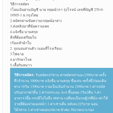
วิธีการสมัคร
1โอนเงินผ่านบัญชี นาย กฤษณ์วรา รุ่งโรจน์ เลขที่บัญชี 270-0-
19505-1 ธ.กรุงไทย
2.สมัครผ่านข้อความ(กฤษณ์อาสา)
3.ส่งสลิปมาที่ข้อความเพจ
4.แจ้งชื่อ นามสกุล
สิ่งที่ต้องเตรียมไป
1ร้องเท้าผ้าใบ
2. ถุงนอนส่วนตัว (นอนที่โรงเรียน)
3.ไฟฉาย
4.ยารักษาโรค
5.เสื้อกันหนาว
วิธีการสมัคร:
รับสมัคร47ท่าน ค่าสมัครท่านละ2390บาท ▪︎ครั้ง
ที่1จำนวน 1000บาท แจ้งชื่อ นามสกุล ชื่อเล่น ▪︎ครั้งที่2ก่อนเดิน
ทาง 10วัน 1390บาท รวมเป็นเงินจำนวน 2390บาท 1.ค่ารถบัส
ปรับอากาศ2ชั้น 2.ค่ารถกระบะ 4×4 ขึ้นดอย 3วัน2คืน 3.ค่า
อาหาร3มื้อ ▪︎กรณีไปไม่ถึง 48ท่าน เปลี่ยนเป็นรถตู้10ที่นั่ง ▪︎ค่าใช้
จ่ายที่ต้องจ่ายเองหน้า 1.ค่าเช่าเต๊น หลังละ225บาท นอน
ได้3ท่าน 2.ค่าเช่าหมอน10บาท ผ้าห่ม 30บาทเบาะรอง