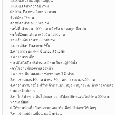
13.00น.แวะชมหมู่บ้านญี่ปุ่น
14.00น.เดินทางกลับ กทม
02.00น. ถึง กทม โดยประมาณ
รับสมัคร47ท่าน
ค่าสมัครท่านละ2390บาท
▪︎
ครั้งที่1จำนวน 1000บาท แจ้งชื่อ นามสกุล ชื่อเล่น
▪︎
ครั้งที่2ก่อนเดินทาง 10วัน 1390บาท
รวมเป็นเงินจำนวน 2390บาท
1.ค่ารถบัสปรับอากาศ2ชั้น
2.ค่ารถกระบะ 4×4 ขึ้นดอย 3วัน2คืน
3.ค่าอาหาร3มื้อ
▪︎
กรณีไปไม่ถึง 48ท่าน เปลี่ยนเป็นรถตู้10ที่นั่ง
▪︎
ค่าใช้จ่ายที่ต้องจ่ายเองหน้า
1.ค่าเช่าเต๊น หลังละ225บาท นอนได้3ท่าน
2.ค่าเช่าหมอน10บาท ผ้าห่ม 30บาทเบาะรองนอน20บาท
4.ค่าอาหารบางมื้อ มีร้านค้าด้านบน หมู่จุ่ม หมูกระทะ อาหารตามสั่ง
บนดอยผ้าห่มปก
5.ค่าไกล์นำทางเดินไปยอดดอย กรุ๊ปละ10ท่านต่อไกล์1คน 300บาท
หารเฉลียกัน
6.ให้ท่านนำเสื้อกันหนาวคนละ1ตัวเพื่อนำไปแจกให้เด็กๆ
7.ค่าเข้าหมู่บ้านญี่ปุ่น บ่อน้ำพุร้อน