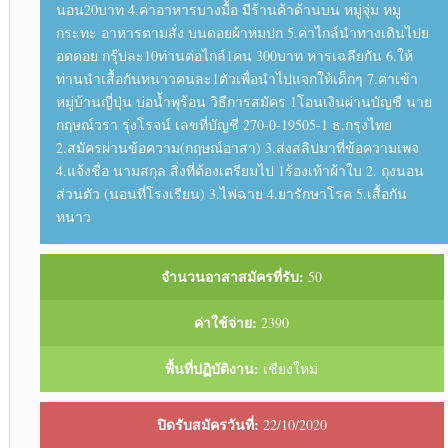
นอน20บาท 4.ค่าอาหารบางมื้อ มีร้านค้าด้านบน หมู่จุ่ม หมู
กระทะ อาหารตามสั่ง บนดอยผ้าห่มปก 5.ค่าไกล์นำทางเดินไปย
อดดอย กรุ๊ปละ10ท่านต่อไกล์1คน 300บาท หารเฉลียกัน 6.ให้
ท่านนำเสื้อกันหนาวคนละ1ตัวเพื่อนำไปแจกให้เด็กๆ 7.ค่าเข้า
หมู่บ้านญี่ปุ่น บ่อน้ำพุร้อน วิธีการสมัคร 1โอนเงินผ่านบัญชี นาย
กฤษณ์วรา รุ่งโรจน์ เลขที่บัญชี 270-0-19505-1 ธ.กรุงไทย
2.สมัครผ่านข้อความ(กฤษณ์อาสา) 3.ส่งสลิปมาที่ข้อความเพจ
4.แจ้งชื่อ นามสกุล สิ่งที่ต้องเตรียมไป 1ร้องเท้าผ้าใบ 2. ถุงนอน
ส่วนตัว (นอนที่โรงเรียน) 3.ไฟฉาย 4.ยารักษาโรค 5.เสื้อกัน
หนาว
จำนวนอาสาสมัครที่รับ:
50
ค่าใช้จ่าย:
2390
พื้นที่ปฏิบัติงาน:
เชียงใหม่
ปิดรับสมัครวันที่:
22/10/2020