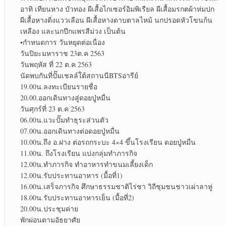
อาทิ เทียนหาง บัวทอง ผีเสื้อไกเซอร์อิมพิเรียล ผีเสื้อมรกตผ้าห่มปก
ผีเสื้อหางติ่งแววเลือน ผีเสื้อหางดาบตาลไหม้ นกปรอดหัวโขนก้น
เหลือง และนกปีกแพรสีม่วง เป็นต้น
▪︎
กำหนดการ วันหยุดต่อเนื่อง
วันปิยะมหาราช 23ต.ค 2563
วันพฤหัส ที่ 22 ต.ค 2563
นัดพบกันที่ปั๊มเชลล์ใต้สถานนีBTSอารีย์
19.00น.ลงทะเบียนรายชื่อ
20.00.ออกเดินทางสู่ดอยปู่หมื่น
วันศุกร์ที่ 23 ต.ค 2563
06.00น.แวะปั๊มทำธุระส่วนตัว
07.00น.ออกเดินทางต่อดอยปู่หมื่น
10.00น.ถึง อ.ฝาง ต่อรถกระบะ 4×4 ขึ้นโรงเรียน ดอยปู่หมื่น
11.00น. ถึงโรงเรียน แบ่งกลุ่มทำภารกิจ
12.00น.ทำภารกิจ ทำอาหารทำขนมเลี้ยงเด็ก
12.00น.รับประทานอาหาร (มื้อที่1)
16.00น.เสร็จภารกิจ ศึกษาธรรมชาติไร่ชา วิถีชุมชนชาวเผ่าลาหู่
18.00น.รับประทานอาหารเย็น (มื้อที่2)
20.00น.ประชุมค่าย
พักผ่อนตามอัธยาศัย