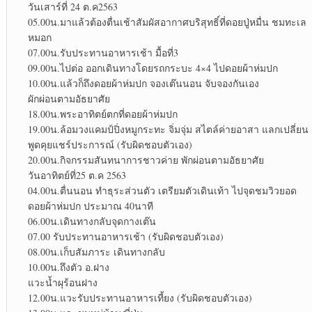
วันเสาร์ที่ 24 ต.ค2563
05.00น.มาแล้วต้องตื่นเช้าสัมผัสอากาศบริสุทธิ์ที่ดอยปู่หมื่น ชมทะเล
หมอก
07.00น.รับประทานอาหารเช้า มื้อที่3
09.00น.ไปต่อ ออกเดินทางโดยรถกระบะ 4×4 ไปดอยผ้าห่มปก
10.00น.แล้วก็ถึงดอยผ้าห่มปก จองเต๊นนอน จับจองกันเอง
ผักผ่อนตามอัธยาศัย
18.00น.พระอาทิตย์ตกที่ดอยผ้าห่มปก
19.00น.ล้อมวงแคมป์ปิ่งหมูกระทะ จิ่มจุ่ม สไตล์ค่ายอาสา แลกเปลี่ยน
พูดคุยแชร์ประการณ์ (รับผิดชอบตัวเอง)
20.00น.กิจกรรมสันทนาการชาวค่าย พักผ่อนตามอัธยาศัย
วันอาทิตย์ที่25 ต.ค 2563
04.00น.ตื่นนอน ทำธุระส่วนตัว เตรียมตัวเดินเท้า ไปจุดชมวิวยอด
ดอยผ้าห่มปก ประมาณ 40นาที
06.00น.เดินทางกลับจุดกางเต๊น
07.00 รับประทานอาหารเช้า (รับผิดชอบตัวเอง)
08.00น.เก็บสัมภาระ เดินทางกลับ
10.00น.ถึงตัว อ.ฝาง
แวะน้ำผุร้อนฝาง
12.00น.แวะรับประทานอาหารเที้ยง (รับผิดชอบตัวเอง)