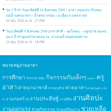
รุ่น 5 ปี 69 วันอาทิตย์ที่ 16 สิงหาคม 2569 ( อาสา ล่องแก่ง เก็บขยะ
แม่น้ำนครนายก + น้ำตกนางรอง ) อ.เมือง จ.นครนายก
24 July 2026 at 14 : 27 PM
วันอาทิตย์ที่ 9 สิงหาคม 2569 อาสาทำดี – ลุยโคลน – ปลูกป่าชายเลน
รุ่น 6 ปี 69 ดูแลป่าชายเลน ณ. ปากแม่น้ำสมุทรสงคราม
24 July 2026 at 14 : 18 PM
หมวดหมู่งานอาสา
ครู
กิจกรรมกับเด็กๆ
การศึกษา
กิจกรรม BBL
คนชรา
อาสา
ค่ายนานาชาติ
ค่ายอาสา
ค่ายอนุรักษ์
ค่ายเกษตร
งาน
งานศิลปะ
งานประดิษฐ์
งานก่อสร้าง
งานฝีมือ
IT
ช่วยเหลือ
งานออกแรง
ช่วยกิจกรรม
ช่วยเตรียมงาน