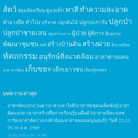
สัตว์
ทาสี
ทำความสะอาด
ดูแลเด็ก
ซ่อมห้องเรียน
ปลูกป่า
ปลูกปะการัง
ทำยางยืด
ทำโป่ง
บริจาค
ปลูกต้นไม้
ปลูกป่าชายเลน
ผู้ป่วย
ผู้พิการ
ฝึกอบรม
ปลูกป่าโกงกาง
สร้างฝาย
พัฒนาชุมชน
สร้างบ้านดิน
สิ่งแวดล้อม
สตรี
หัตถกรรม
อนุรักษ์สิ่งแวดล้อม
อาสาต่างแดน
เก็บขยะ
เด็กเยาวชน
เรียนรู้เกษตร
อาสาอาเซียน
บทความล่าสุด
อาสาคัดแยกแว่นตา/อาสาปลาใจดี/อาสาจัดชุดเมล็ดพันธุ์/อาสา
คัดแยกยา/อาสาสร้างสื่อการเรียนรู้บนผืนผ้า/อาสาผลิตแฟลช
การ์ด/อาสาจัดกางเกงผ้าอ้อม/อาสาหมอนหนุนอุ่นรัก วันที่ 22-23,
29-30 ส.ค. 2569
29 July 2026 at 14 : 37 PM