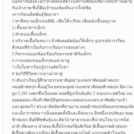
นอกจากนี้ยังมีโอกาสได้ท่องเที่ยวในสถานที่ท่องเที่ยวใกล้บริเวณค่าย
กับเจ้าภาพ ซึ่งก็คือเจ้าของท้องถิ่นจากใกล้ชิด
▪︎
ภารกิจเมล็ดพันธุ์จิตอาสา
1.ทาสีสนามเด็กเล่นBBL เพ๊นโต๊ะเรียน เพ๊นผนังชั้นอนุบาล
2.เลี้ยงอาหารเด็กๆ
3.ทำขนมเลี้ยงเด็กๆ
4.บริจาคเสื้อกันหนาว ผ้าพันคอมัดย้อมให้เด็กๆ อุปกรณ์การเรียน
สิ่งของที่จำเป็นกับการเรียนการสอนต่างๆ
5.กิจกรรมนอกห้องเรียนกับธรรมชาติกับเด็กๆ
6.การแสดงของเด็กๆชนเผ่าลาหู่
7.เก็บใบชาเรียนรู้การผลิตใบชา
8.ชมวิถีชีวิตชาวเขาเผ่าลาหู่
9.เดินป่าเรียนรู้ศึกษาธรรมชาติอุทยานแห่งชาติดอยผ้าห่มปก
▪︎
ดอยผ้าห่มปก ตั้งอยู่ในเขตของอุทยานแห่งชาติดอยฟ้าห่มปก มีความ
สูง 2,285 เมตรซึ่งเป็นยอด ดอยที่สูงเป็นอันดับ 2 ของประเทศไทย บน
ยอดดอยจะเห็นทิวทัศน์มีจุดชมทะเลหมอกและพระอาทิตย์ยามเข้า
และจุดชมวิว พระอาทิตย์ตกที่สวยงาม ดอยผ้าห่มปกมีหมอกปกคลุมจัด
และมีอากาศหนาวเย็นตลอดทั้งปีและมีลมแรง อีกหนึ่งเสน่ห์ของ ดอย
ฟ้าห่มปก คือมีพืชพันธุ์และสัตว์ป่าหายากและที่น่าสนใจนานาชนิด
อาทิ เทียนหาง บัวทอง ผีเสื้อไกเซอร์อิมพิเรียล ผีเสื้อมรกตผ้าห่มปก
ผีเสื้อหางติ่งแววเลือน ผีเสื้อหางดาบตาลไหม้ นกปรอดหัวโขนก้น