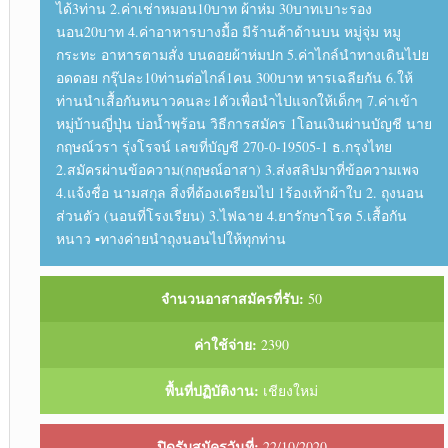
ได้3ท่าน 2.ค่าเช่าหมอน10บาท ผ้าห่ม 30บาทเบาะรอง
นอน20บาท 4.ค่าอาหารบางมื้อ มีร้านค้าด้านบน หมู่จุ่ม หมู
กระทะ อาหารตามสั่ง บนดอยผ้าห่มปก 5.ค่าไกล์นำทางเดินไปย
อดดอย กรุ๊ปละ10ท่านต่อไกล์1คน 300บาท หารเฉลียกัน 6.ให้
ท่านนำเสื้อกันหนาวคนละ1ตัวเพื่อนำไปแจกให้เด็กๆ 7.ค่าเข้า
หมู่บ้านญี่ปุ่น บ่อน้ำพุร้อน วิธีการสมัคร 1โอนเงินผ่านบัญชี นาย
กฤษณ์วรา รุ่งโรจน์ เลขที่บัญชี 270-0-19505-1 ธ.กรุงไทย
2.สมัครผ่านข้อความ(กฤษณ์อาสา) 3.ส่งสลิปมาที่ข้อความเพจ
4.แจ้งชื่อ นามสกุล สิ่งที่ต้องเตรียมไป 1ร้องเท้าผ้าใบ 2. ถุงนอน
ส่วนตัว (นอนที่โรงเรียน) 3.ไฟฉาย 4.ยารักษาโรค 5.เสื้อกัน
หนาว ▪︎ทางค่ายนำถุงนอนไปให้ทุกท่าน
จำนวนอาสาสมัครที่รับ:
50
ค่าใช้จ่าย:
2390
พื้นที่ปฏิบัติงาน:
เชียงใหม่
ปิดรับสมัครวันที่:
22/10/2020