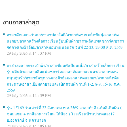
งานอาสาล่าสุด
อาสาคัดแยกแว่นตา/อาสาปลาใจดี/อาสาจัดชุดเมล็ดพันธุ์/อาสาคัด
แยกยา/อาสาสร้างสื่อการเรียนรู้บนผืนผ้า/อาสาผลิตแฟลชการ์ด/อาสา
จัดกางเกงผ้าอ้อม/อาสาหมอนหนุนอุ่นรัก วันที่ 22-23, 29-30 ส.ค. 2569
29 July 2026 at 14 : 37 PM
อาสาลงลายกระเป๋าผ้า/อาสาเขียนศิลป์บนเสื้อ/อาสาสร้างสื่อการเรียน
รู้บนผืนผ้า/อาสาผลิตแฟลชการ์ด/อาสาคัดแยกแว่นตา/อาสาหมอน
หนุนอุ่นรัก/อาสาจัดชุดกางเกงผ้าอ้อม/อาสาคัดแยกยา/อาสาผลิตดิน
กระดาษ/อาสาเยี่ยมตายายและเปิดสวนผัก วันที่ 1-2, 8-9, 15-16 ส.ค.
2569
29 July 2026 at 14 : 39 PM
รุ่น 1 ปี 69 วันเสาร์ที่ 22 สิงหาคม พ.ศ.2569 อาสาทำดี แต้มสีเติมฝัน (
ซ่อมแซม + ทาสีอาคารเรียน ให้น้อง ) โรงเรียนบ้านปากคลอง17
อ.องครักษ์ จ.นครนายก
24 July 2026 at 14 : 05 PM