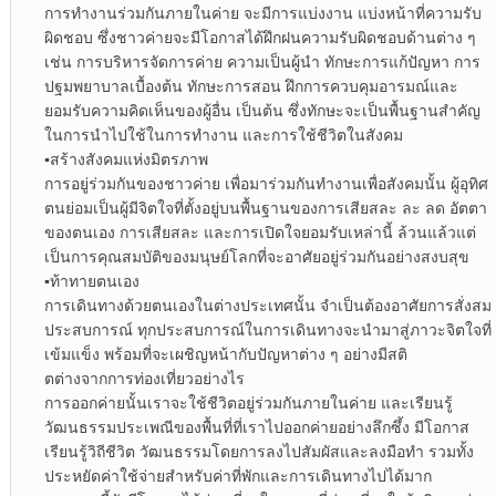
การทำงานร่วมกันภายในค่าย จะมีการแบ่งงาน แบ่งหน้าที่ความรับ
ผิดชอบ ซึ่งชาวค่ายจะมีโอกาสได้ฝึกฝนความรับผิดชอบด้านต่าง ๆ
เช่น การบริหารจัดการค่าย ความเป็นผู้นำ ทักษะการแก้ปัญหา การ
ปฐมพยาบาลเบื้องต้น ทักษะการสอน ฝึกการควบคุมอารมณ์และ
ยอมรับความคิดเห็นของผู้อื่น เป็นต้น ซึ่งทักษะจะเป็นพื้นฐานสำคัญ
ในการนำไปใช้ในการทำงาน และการใช้ชีวิตในสังคม
▪︎
สร้างสังคมแห่งมิตรภาพ
การอยู่ร่วมกันของชาวค่าย เพื่อมาร่วมกันทำงานเพื่อสังคมนั้น ผู้อุทิศ
ตนย่อมเป็นผู้มีจิตใจที่ตั้งอยู่บนพื้นฐานของการเสียสละ ละ ลด อัตตา
ของตนเอง การเสียสละ และการเปิดใจยอมรับเหล่านี้ ล้วนแล้วแต่
เป็นการคุณสมบัติของมนุษย์โลกที่จะอาศัยอยู่ร่วมกันอย่างสงบสุข
▪︎
ท้าทายตนเอง
การเดินทางด้วยตนเองในต่างประเทศนั้น จำเป็นต้องอาศัยการสั่งสม
ประสบการณ์ ทุกประสบการณ์ในการเดินทางจะนำมาสู่ภาวะจิตใจที่
เข้มแข็ง พร้อมที่จะเผชิญหน้ากับปัญหาต่าง ๆ อย่างมีสติ
ตต่างจากการท่องเที่ยวอย่างไร
การออกค่ายนั้นเราจะใช้ชีวิตอยู่ร่วมกันภายในค่าย และเรียนรู้
วัฒนธรรมประเพณีของพื้นที่ที่เราไปออกค่ายอย่างลึกซึ้ง มีโอกาส
เรียนรู้วิถีชีวิต วัฒนธรรมโดยการลงไปสัมผัสและลงมือทำ รวมทั้ง
ประหยัดค่าใช้จ่ายสำหรับค่าที่พักและการเดินทางไปได้มาก