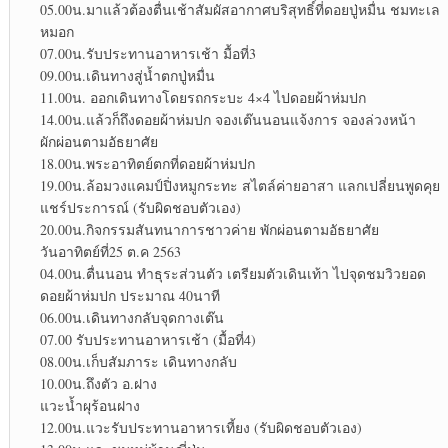
05.00น.มาแล้วต้องตื่นเช้าสัมผัสอากาศบริสุทธิ์ที่ดอยปู่หมื่น ชมทะเล
หมอก
07.00น.รับประทานอาหารเช้า มื้อที่3
09.00น.เดินทางสู่น้ำตกปู่หมื่น
11.00น. ออกเดินทางโดยรถกระบะ 4×4 ไปดอยผ้าห่มปก
14.00น.แล้วก็ถึงดอยผ้าห่มปก จองเต๊นนอนแจ้งการ จองล่วงหน้า
ผักผ่อนตามอัธยาศัย
18.00น.พระอาทิตย์ตกที่ดอยผ้าห่มปก
19.00น.ล้อมวงแคมป์ปิ่งหมูกระทะ สไตล์ค่ายอาสา แลกเปลี่ยนพูดคุย
แชร์ประการณ์ (รับผิดชอบตัวเอง)
20.00น.กิจกรรมสันทนาการชาวค่าย พักผ่อนตามอัธยาศัย
วันอาทิตย์ที่25 ต.ค 2563
04.00น.ตื่นนอน ทำธุระส่วนตัว เตรียมตัวเดินเท้า ไปจุดชมวิวยอด
ดอยผ้าห่มปก ประมาณ 40นาที
06.00น.เดินทางกลับจุดกางเต๊น
07.00 รับประทานอาหารเช้า (มื้อที่4)
08.00น.เก็บสัมภาระ เดินทางกลับ
10.00น.ถึงตัว อ.ฝาง
แวะน้ำผุร้อนฝาง
12.00น.แวะรับประทานอาหารเที้ยง (รับผิดชอบตัวเอง)