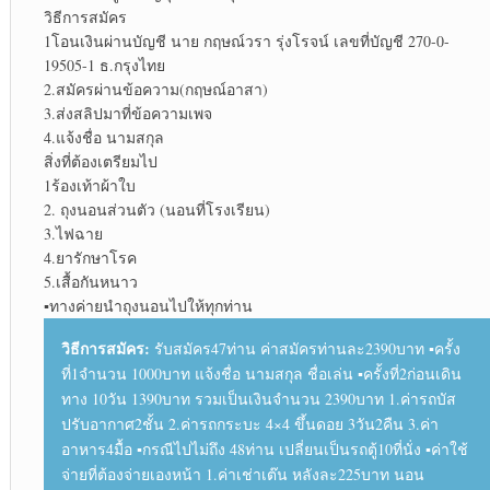
วิธีการสมัคร
1โอนเงินผ่านบัญชี นาย กฤษณ์วรา รุ่งโรจน์ เลขที่บัญชี 270-0-
19505-1 ธ.กรุงไทย
2.สมัครผ่านข้อความ(กฤษณ์อาสา)
3.ส่งสลิปมาที่ข้อความเพจ
4.แจ้งชื่อ นามสกุล
สิ่งที่ต้องเตรียมไป
1ร้องเท้าผ้าใบ
2. ถุงนอนส่วนตัว (นอนที่โรงเรียน)
3.ไฟฉาย
4.ยารักษาโรค
5.เสื้อกันหนาว
▪︎
ทางค่ายนำถุงนอนไปให้ทุกท่าน
วิธีการสมัคร:
รับสมัคร47ท่าน ค่าสมัครท่านละ2390บาท ▪︎ครั้ง
ที่1จำนวน 1000บาท แจ้งชื่อ นามสกุล ชื่อเล่น ▪︎ครั้งที่2ก่อนเดิน
ทาง 10วัน 1390บาท รวมเป็นเงินจำนวน 2390บาท 1.ค่ารถบัส
ปรับอากาศ2ชั้น 2.ค่ารถกระบะ 4×4 ขึ้นดอย 3วัน2คืน 3.ค่า
อาหาร4มื้อ ▪︎กรณีไปไม่ถึง 48ท่าน เปลี่ยนเป็นรถตู้10ที่นั่ง ▪︎ค่าใช้
จ่ายที่ต้องจ่ายเองหน้า 1.ค่าเช่าเต๊น หลังละ225บาท นอน