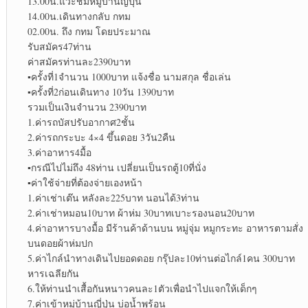
13.00น.แวะชมหมู่บ้านญี่ปุ่น
14.00น.เดินทางกลับ กทม
02.00น. ถึง กทม โดยประมาณ
รับสมัคร47ท่าน
ค่าสมัครท่านละ2390บาท
▪︎
ครั้งที่1จำนวน 1000บาท แจ้งชื่อ นามสกุล ชื่อเล่น
▪︎
ครั้งที่2ก่อนเดินทาง 10วัน 1390บาท
รวมเป็นเงินจำนวน 2390บาท
1.ค่ารถบัสปรับอากาศ2ชั้น
2.ค่ารถกระบะ 4×4 ขึ้นดอย 3วัน2คืน
3.ค่าอาหาร4มื้อ
▪︎
กรณีไปไม่ถึง 48ท่าน เปลี่ยนเป็นรถตู้10ที่นั่ง
▪︎
ค่าใช้จ่ายที่ต้องจ่ายเองหน้า
1.ค่าเช่าเต๊น หลังละ225บาท นอนได้3ท่าน
2.ค่าเช่าหมอน10บาท ผ้าห่ม 30บาทเบาะรองนอน20บาท
4.ค่าอาหารบางมื้อ มีร้านค้าด้านบน หมู่จุ่ม หมูกระทะ อาหารตามสั่ง
บนดอยผ้าห่มปก
5.ค่าไกล์นำทางเดินไปยอดดอย กรุ๊ปละ10ท่านต่อไกล์1คน 300บาท
หารเฉลียกัน
6.ให้ท่านนำเสื้อกันหนาวคนละ1ตัวเพื่อนำไปแจกให้เด็กๆ
7.ค่าเข้าหมู่บ้านญี่ปุ่น บ่อน้ำพุร้อน