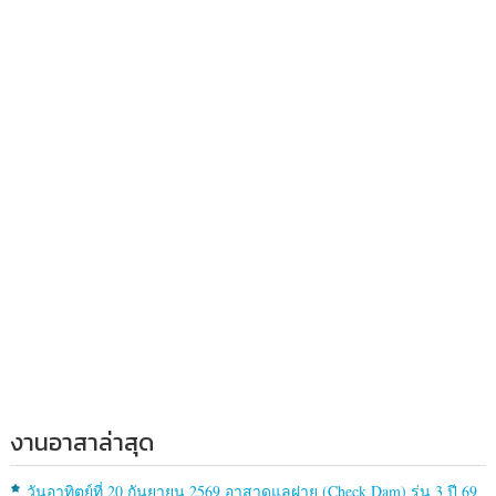
งานอาสาล่าสุด
วันอาทิตย์ที่ 20 กันยายน 2569 อาสาดูแลฝาย (Check Dam) รุ่น 3 ปี 69