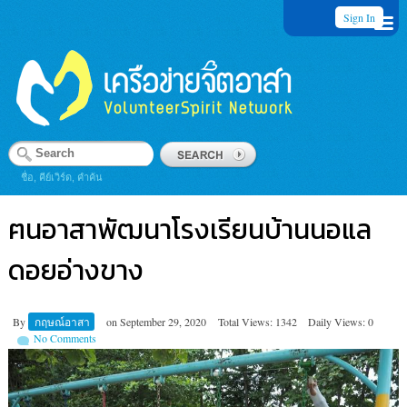
Sign In
ชื่อ, คีย์เวิร์ด, คำค้น
ฅนอาสาพัฒนาโรงเรียนบ้านนอแล
ดอยอ่างขาง
By
กฤษณ์อาสา
on
September 29, 2020
Total Views: 1342
Daily Views: 0
No Comments