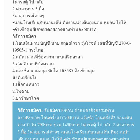
1ค่ารถตู้ ไป กลับ
2.ค่าอาหาร 3 มื้อ
3ค่าอุปกรณ์ต่างๆ
▪︎
นอนโรงเรียนกับนอนเต๊น ทีมงานนำเต๊นถุงนอน หมอน ไปให้
▪︎
ค่าเข้าศูนย์เกษตรดอยอ่างขางท่านละ50บาท
วิธีการสมัคร
1.โอนเงินผ่าน บัญชี นาย กฤษณ์วรา รุ่งโรจน์ เลขที่บัญชี 270-0-
19505-1 กรุงไทย
2.สมัครผ่านที่ข้อความ กฤษณ์จิตอาสา
3.ส่งสลิปมาที่ข้อความ
4.แจ้งชื่อ นามสกุล ทักไล kit8585 ดึงเข้ากลุ่ม
สิ่งที่เตรียมไป
1.เสื้อกันหนาว
2.ไฟฉาย
3.ยารักษาโรค
วิธีการสมัคร:
รับสมัคร50ท่าน ค่าสมัครกิจกรรมท่าน
ละ1490บาท โอนครั้งแรก700บาท แจ้งชื่อ โอนครั้งที่2 ก่อนเดิน
ทาง10 วัน 790บาท รวม 1490บาท 1ค่ารถตู้ ไป กลับ 2.ค่าอาหาร
3 มื้อ 3ค่าอุปกรณ์ต่างๆ ▪︎นอนโรงเรียนกับนอนเต๊น ทีมงานนำ
เต๊นถุงนอน หมอน ไปให้ ▪︎ค่าเข้าศูนย์เกษตรดอยอ่างขางท่าน