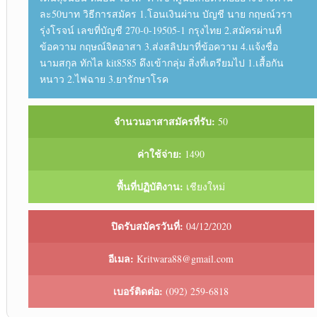
ละ50บาท วิธีการสมัคร 1.โอนเงินผ่าน บัญชี นาย กฤษณ์วรา
รุ่งโรจน์ เลขที่บัญชี 270-0-19505-1 กรุงไทย 2.สมัครผ่านที่
ข้อความ กฤษณ์จิตอาสา 3.ส่งสลิปมาที่ข้อความ 4.แจ้งชื่อ
นามสกุล ทักไล kit8585 ดึงเข้ากลุ่ม สิ่งที่เตรียมไป 1.เสื้อกัน
หนาว 2.ไฟฉาย 3.ยารักษาโรค
จำนวนอาสาสมัครที่รับ:
50
ค่าใช้จ่าย:
1490
พื้นที่ปฏิบัติงาน:
เชียงใหม่
ปิดรับสมัครวันที่:
04/12/2020
อีเมล:
Kritwara88@gmail.com
เบอร์ติดต่อ:
(092) 259-6818