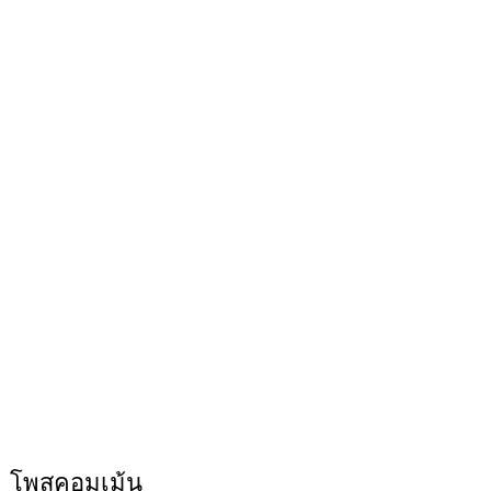
โพสคอมเม้น