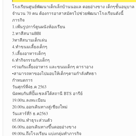
โรงเรียนศูนย์พัฒนาเด็กเล็กบ้านนอแล ดอยอ่างขาง เด็กๆชั้นอนุบาล
จำนวน 70 คน ต้องการอาสาสมัครไปช่วยพัฒนาโรงเรียนดังนี้
ภารกิจ
1.เพ๊นรูปการ์ตูนผนังห้องเรียน
2.ทาสีสนามBBl
3ทาสีสนามเด็กเล่น
4.ทำขนมเลี้ยงเด็กๆ
5.เลี้ยงอาหารเด็กๆ
6.ทำกิจกรรมกับเด็กๆ
▪︎
ร่วมกันเลี้ยงอาหาร และขนมเด็กๆ ดาราอาง
▪︎
สามารถหาของไปมอบให้เด็กๆตามกำลังศัทธา
กำหนดการ
วันศุกร์ที่4ธ.ค 2563
นัดพบกันที่ปั๊มเชลล์ใต้สถานี BTS อารีย์
19.00น.ลงทะเบียน
20.00น.ออกเดินทางสู่เชียงใหม่
วันเสาร์ที่5 ธ.ค2563
05.00น.ทำธุระส่วนตัว
06.00น.ออกเดินทางขึ้นดอยอ่างขาง
09.00น.ถึงโรงเรียน แบ่งกลุ่มทำภารกิจ