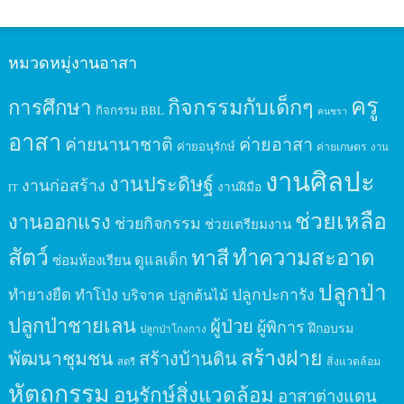
หมวดหมู่งานอาสา
ครู
กิจกรรมกับเด็กๆ
การศึกษา
กิจกรรม BBL
คนชรา
อาสา
ค่ายนานาชาติ
ค่ายอาสา
ค่ายอนุรักษ์
ค่ายเกษตร
งาน
งานศิลปะ
งานประดิษฐ์
งานก่อสร้าง
งานฝีมือ
IT
ช่วยเหลือ
งานออกแรง
ช่วยกิจกรรม
ช่วยเตรียมงาน
สัตว์
ทาสี
ทำความสะอาด
ดูแลเด็ก
ซ่อมห้องเรียน
ปลูกป่า
ปลูกปะการัง
ทำยางยืด
ทำโป่ง
บริจาค
ปลูกต้นไม้
ปลูกป่าชายเลน
ผู้ป่วย
ผู้พิการ
ฝึกอบรม
ปลูกป่าโกงกาง
สร้างฝาย
พัฒนาชุมชน
สร้างบ้านดิน
สิ่งแวดล้อม
สตรี
หัตถกรรม
อนุรักษ์สิ่งแวดล้อม
อาสาต่างแดน