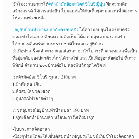
ชั่วโมงงานอาสาได้
#ทำผ้ามัดย้อมสไตล์ชิโบริญี่ปุ่น
ฝึกความคิด
สร้างสรรค์ ได้การแบ่งปัน ไปมอบต่อให้กับเด็กๆตามสถานที่ ต้องการ
ให้ความช่วยเหลือ
#อยู่กับบ้านทำบ้านปลากับครอบครัว
ได้ความอบอุ่นในครอบครัว
ขณะทำได้แลกเปลี่ยนความคิดเห็น ได้ความสุขจากครอบครัว
ได้ช่วยเหลือทรัพยากรธรรมชาติในขณะอยู่ที่บ้าน
☆เมื่อทำเสร็จแล้วทาง กฤษณ์อาสา จะนำไปวางที่กลางทะเลเพื่อเป็น
ที่อยู่อาศัยของปลาตัวเล็กๆได้วางไข่ และเป็นที่อยู่อาศัยต่อไป ที่เกาะ
พิทักษ์ จำนวน ๒๐๐บ้านต่อไป หลังพ้นวิกฤตโควิค19
ชุดผ้ามัดย้อมชิโบริ ชุดละ 210บาท
1.ผ้าพันคอ 1ผื่น
2.สีผสมใส่ขวด1ขวด
3.อุปกรณ์ทำลายต่างๆ
☆ชุดอุปกรณ์อยู่บ้านทำบ้านปลา 190 บาท
1.ชุดเชือกทำบ้านปลา หรือปะการังเทียม1ชุด
▪︎ใบประกาศจิตอาสา
▪︎น้องๆท่านใดจะให้เซ็นต์สมุดบำเพ็ญประโยชน์เก็บชั่วโมงจิตอาสา