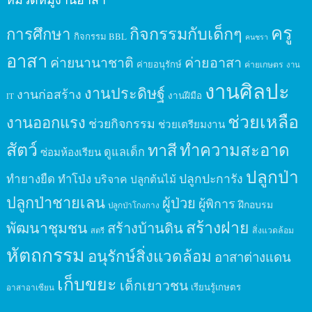
ครู
กิจกรรมกับเด็กๆ
การศึกษา
กิจกรรม BBL
คนชรา
อาสา
ค่ายนานาชาติ
ค่ายอาสา
ค่ายอนุรักษ์
ค่ายเกษตร
งาน
งานศิลปะ
งานประดิษฐ์
งานก่อสร้าง
งานฝีมือ
IT
ช่วยเหลือ
งานออกแรง
ช่วยกิจกรรม
ช่วยเตรียมงาน
สัตว์
ทาสี
ทำความสะอาด
ดูแลเด็ก
ซ่อมห้องเรียน
ปลูกป่า
ปลูกปะการัง
ทำยางยืด
ทำโป่ง
บริจาค
ปลูกต้นไม้
ปลูกป่าชายเลน
ผู้ป่วย
ผู้พิการ
ฝึกอบรม
ปลูกป่าโกงกาง
สร้างฝาย
พัฒนาชุมชน
สร้างบ้านดิน
สิ่งแวดล้อม
สตรี
หัตถกรรม
อนุรักษ์สิ่งแวดล้อม
อาสาต่างแดน
เก็บขยะ
เด็กเยาวชน
เรียนรู้เกษตร
อาสาอาเซียน