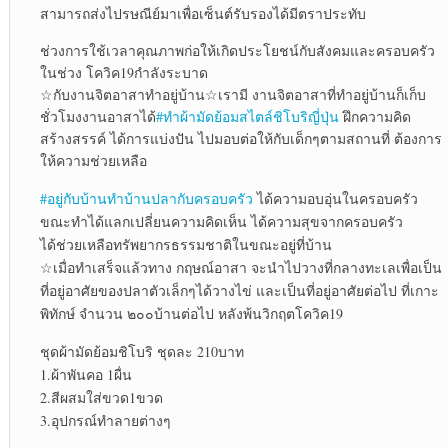
สามารถส่งไปรษณีย์มาเพื่อเซ็นต์รับรองได้มีตราประทับ
ช่วงการใช้เวลาคุณภาพก่อให้เกิดประโยชน์กับสังคมและครอบครัว
ในช่วง โควิค19กำลังระบาด
☆กับงานจิตอาสาทำอยู่บ้าน☆เรามี งานจิตอาสาที่ทำอยู่บ้านก็เก็บ
ชั่วโมงงานอาสาได้
#ทำผ้ามัดย้อมสไตล์ชิโบริญี่ปุ่น
ฝึกความคิด
สร้างสรรค์ ได้การแบ่งปัน ไปมอบต่อให้กับเด็กๆตามสถานที่ ต้องการ
ให้ความช่วยเหลือ
#อยู่กับบ้านทำบ้านปลากับครอบครัว
ได้ความอบอุ่นในครอบครัว
ขณะทำได้แลกเปลี่ยนความคิดเห็น ได้ความสุขจากครอบครัว
ได้ช่วยเหลือทรัพยากรธรรมชาติในขณะอยู่ที่บ้าน
☆เมื่อทำเสร็จแล้วทาง กฤษณ์อาสา จะนำไปวางที่กลางทะเลเพื่อเป็น
ที่อยู่อาศัยของปลาตัวเล็กๆได้วางไข่ และเป็นที่อยู่อาศัยต่อไป ที่เกาะ
พิทักษ์ จำนวน ๒๐๐บ้านต่อไป หลังพ้นวิกฤตโควิค19
ชุดผ้ามัดย้อมชิโบริ ชุดละ 210บาท
1.ผ้าพันคอ 1ผื่น
2.สีผสมใส่ขวด1ขวด
3.อุปกรณ์ทำลายต่างๆ