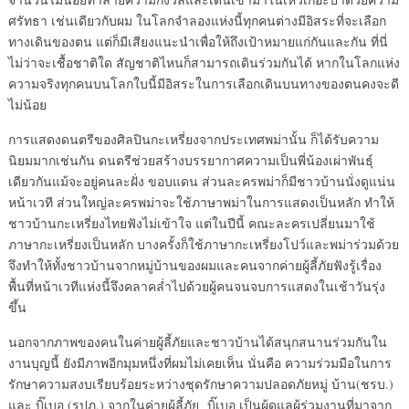
ศรัทธา เช่นเดียวกับผม ในโลกจำลองแห่งนี้ทุกคนต่างมีอิสระที่จะเลือก
ทางเดินของตน แต่ก็มีเสียงแนะนำเพื่อให้ถึงเป้าหมายแก่กันและกัน ที่นี่
ไม่ว่าจะเชื้อชาติใด สัญชาติไหนก็สามารถเดินร่วมกันได้ หากในโลกแห่ง
ความจริงทุกคนบนโลกใบนี้มีอิสระในการเลือกเดินบนทางของตนคงจะดี
ไม่น้อย
การแสดงดนตรีของศิลปินกะเหรี่ยงจากประเทศพม่านั้น ก็ได้รับความ
นิยมมากเช่นกัน ดนตรีช่วยสร้างบรรยากาศความเป็นพี่น้องเผ่าพันธุ์
เดียวกันแม้จะอยู่คนละฝั่ง ขอบแดน ส่วนละครพม่าก็มีชาวบ้านนั่งดูแน่น
หน้าเวที ส่วนใหญ่ละครพม่าจะใช้ภาษาพม่าในการแสดงเป็นหลัก ทำให้
ชาวบ้านกะเหรี่ยงไทยฟังไม่เข้าใจ แต่ในปีนี้ คณะละครเปลี่ยนมาใช้
ภาษากะเหรี่ยงเป็นหลัก บางครั้งก็ใช้ภาษากะเหรี่ยงโปว์และพม่าร่วมด้วย
จึงทำให้ทั้งชาวบ้านจากหมู่บ้านของผมและคนจากค่ายผู้ลี้ภัยฟังรู้เรื่อง
พื้นที่หน้าเวทีแห่งนี้จึงคลาคล่ำไปด้วยผู้คนจนจบการแสดงในเช้าวันรุ่ง
ขึ้น
นอกจากภาพของคนในค่ายผู้ลี้ภัยและชาวบ้านได้สนุกสนานร่วมกันใน
งานบุญนี้ ยังมีภาพอีกมุมหนึ่งที่ผมไม่เคยเห็น นั่นคือ ความร่วมมือในการ
รักษาความสงบเรียบร้อยระหว่างชุดรักษาความปลอดภัยหมู่ บ้าน(ชรบ.)
และ บิ๊เบอ (รปภ.) จากในค่ายผู้ลี้ภัย บิ๊เบอ เป็นผู้ดูแลผู้ร่วมงานที่มาจาก