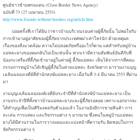
ศูนย์ข่าวข้ามพรมแดน (Cross Border News Agency)
ฉบับที่ 73 (27 เมษายน 2553)
http://www.friends-without-borders.org/article.htm
บ่อยครั้งที่เราได้ยินว่าชาวบ้านบริเวณรอบค่ายผู้ลี้ภัยนั้น ไม่พอใจกับ
การเข้ามาอยู่อาศัยของผู้ลี้ภัยจากประเทศพม่าเท่าไหร่นัก ด้วยเหตุผล
เรื่องของสิ่งแวดล้อม ความไม่ปลอดภัยหรืออะไรก็ตาม แต่สำหรับหมู่บ้าน
แม่หละยางของผมกลับไม่เป็นเช่นนั้น พวกเรามีความสัมพันธ์อันดีกับพี่
น้องกะเหรี่ยงที่ลี้ภัยเข้ามาอยู่ในค่ายผู้ ลี้ภัยแม่หละ เห็นได้จากการที่คณะ
กรรมการหมู่บ้านได้เชิญผู้ลี้ภัยในค่ายแม่หละ จังหวัดตาก มาร่วมงานบุญ
เฉลิมฉลองเจดีย์ที่สำนักสงฆ์แม่หละยาง เมื่อวันที่ 3-4 มีนาคม 2553 ที่ผ่าน
มา
งานบุญเฉลิมฉลององค์เจดีย์ประจำปีที่สำนักสงฆ์บ้านแม่หละยาง เป็น
งานประจำปีที่ทั้งชาวบ้านแม่หละยางและผู้ลี้ภัยรอคอย เพราะนอกจากจะ
ได้ทำบุญเพื่อเป็นศิริมงคลกับตัวเองแล้ว ในงานยังมีการขายสินค้า การ
ละเล่น การแสดง และกิจกรรมต่าง ๆ มากมาย ซึ่งคนในหมู่บ้านแม่หละ
ยางได้มีส่วนร่วมในการวางแผนและแบ่งหน้าที่ความรับ ผิดชอบในการ
จัดกิจกรรมต่าง ๆ