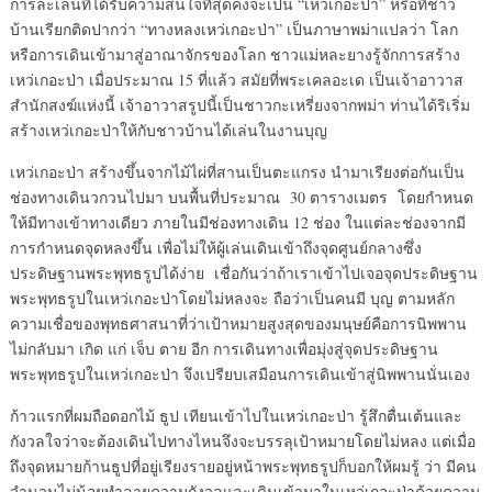
การละเล่นที่ได้รับความสนใจที่สุดคงจะเป็น “เหว่เกอะป่า” หรือที่ชาว
บ้านเรียกติดปากว่า “ทางหลงเหว่เกอะป่า” เป็นภาษาพม่าแปลว่า โลก
หรือการเดินเข้ามาสู่อาณาจักรของโลก ชาวแม่หละยางรู้จักการสร้าง
เหว่เกอะป่า เมื่อประมาณ 15 ที่แล้ว สมัยที่พระเคลอะเด เป็นเจ้าอาวาส
สำนักสงฆ์แห่งนี้ เจ้าอาวาสรูปนี้เป็นชาวกะเหรี่ยงจากพม่า ท่านได้ริเริ่ม
สร้างเหว่เกอะป่าให้กับชาวบ้านได้เล่นในงานบุญ
เหว่เกอะป่า สร้างขึ้นจากไม้ไผ่ที่สานเป็นตะแกรง นำมาเรียงต่อกันเป็น
ช่องทางเดินวกวนไปมา บนพื้นที่ประมาณ 30 ตารางเมตร โดยกำหนด
ให้มีทางเข้าทางเดียว ภายในมีช่องทางเดิน 12 ช่อง ในแต่ละช่องจากมี
การกำหนดจุดหลงขึ้น เพื่อไม่ให้ผู้เล่นเดินเข้าถึงจุดศูนย์กลางซึ่ง
ประดิษฐานพระพุทธรูปได้ง่าย เชื่อกันว่าถ้าเราเข้าไปเจอจุดประดิษฐาน
พระพุทธรูปในเหว่เกอะป่าโดยไม่หลงจะ ถือว่าเป็นคนมี บุญ ตามหลัก
ความเชื่อของพุทธศาสนาที่ว่าเป้าหมายสูงสุดของมนุษย์คือการนิพพาน
ไม่กลับมา เกิด แก่ เจ็บ ตาย อีก การเดินทางเพื่อมุ่งสู่จุดประดิษฐาน
พระพุทธรูปในเหว่เกอะป่า จึงเปรียบเสมือนการเดินเข้าสู่นิพพานนั่นเอง
ก้าวแรกที่ผมถือดอกไม้ ธูป เทียนเข้าไปในเหว่เกอะป่า รู้สึกตื่นเต้นและ
กังวลใจว่าจะต้องเดินไปทางไหนจึงจะบรรลุเป้าหมายโดยไม่หลง แต่เมื่อ
ถึงจุดหมายก้านธูปที่อยู่เรียงรายอยู่หน้าพระพุทธรูปก็บอกให้ผมรู้ ว่า มีคน
จำนวนไม่น้อยทำลายความกังวลและเดินเข้ามาในเหว่เกอะป่าด้วยความ