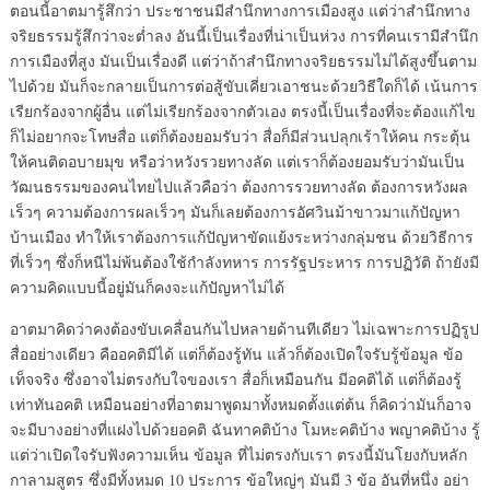
ตอนนี้อาตมารู้สึกว่า ประชาชนมีสำนึกทางการเมืองสูง แต่ว่าสำนึกทาง
จริยธรรมรู้สึกว่าจะต่ำลง อันนี้เป็นเรื่องที่น่าเป็นห่วง การที่คนเรามีสำนึก
การเมืองที่สูง มันเป็นเรื่องดี แต่ว่าถ้าสำนึกทางจริยธรรมไม่ได้สูงขึ้นตาม
ไปด้วย มันก็จะกลายเป็นการต่อสู้ขับเคี่ยวเอาชนะด้วยวิธีใดก็ได้ เน้นการ
เรียกร้องจากผู้อื่น แต่ไม่เรียกร้องจากตัวเอง ตรงนี้เป็นเรื่องที่จะต้องแก้ไข
ก็ไม่อยากจะโทษสื่อ แต่ก็ต้องยอมรับว่า สื่อก็มีส่วนปลุกเร้าให้คน กระตุ้น
ให้คนติดอบายมุข หรือว่าหวังรวยทางลัด แต่เราก็ต้องยอมรับว่ามันเป็น
วัฒนธรรมของคนไทยไปแล้วคือว่า ต้องการรวยทางลัด ต้องการหวังผล
เร็วๆ ความต้องการผลเร็วๆ มันก็เลยต้องการอัศวินม้าขาวมาแก้ปัญหา
บ้านเมือง ทำให้เราต้องการแก้ปัญหาขัดแย้งระหว่างกลุ่มชน ด้วยวิธีการ
ที่เร็วๆ ซึ่งก็หนีไม่พ้นต้องใช้กำลังทหาร การรัฐประหาร การปฏิวัติ ถ้ายังมี
ความคิดแบบนี้อยู่มันก็คงจะแก้ปัญหาไม่ได้
อาตมาคิดว่าคงต้องขับเคลื่อนกันไปหลายด้านทีเดียว ไม่เฉพาะการปฏิรูป
สื่ออย่างเดียว คืออคติมีได้ แต่ก็ต้องรู้ทัน แล้วก็ต้องเปิดใจรับรู้ข้อมูล ข้อ
เท็จจริง ซึ่งอาจไม่ตรงกับใจของเรา สื่อก็เหมือนกัน มีอคติได้ แต่ก็ต้องรู้
เท่าทันอคติ เหมือนอย่างที่อาตมาพูดมาทั้งหมดตั้งแต่ต้น ก็คิดว่ามันก็อาจ
จะมีบางอย่างที่แฝงไปด้วยอคติ ฉันทาคติบ้าง โมหะคติบ้าง พญาคติบ้าง รู้
แต่ว่าเปิดใจรับฟังความเห็น ข้อมูล ที่ไม่ตรงกับเรา ตรงนี้มันโยงกับหลัก
กาลามสูตร ซึ่งมีทั้งหมด 10 ประการ ข้อใหญ่ๆ มันมี 3 ข้อ อันที่หนึ่ง อย่า