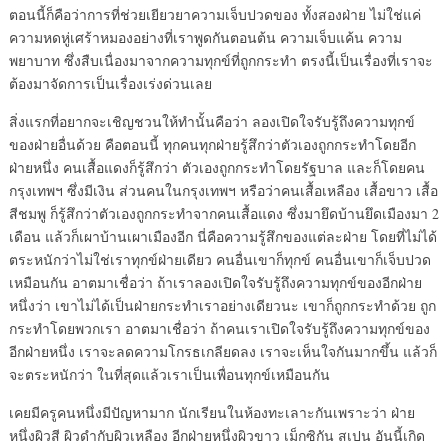
ตอนนี้ก็คือว่าการที่ช่วยเยียวยาความเจ็บปวดของ ทั้งสองฝ่าย ไม่ใช่แค่
ความหดหู่เศร้าหมองอย่างที่เราพูดกันตอนต้น ความเจ็บแค้น ความ
พยาบาท ซึ่งสืบเนื่องมาจากความทุกข์ที่ถูกกระทำ ตรงนี้เป็นเรื่องที่เราจะ
ต้องมาจัดการเป็นเรื่องเร่งด่วนเลย
สิ่งแรกที่อยากจะเชิญชวนให้ทำนั้นคือว่า ลองเปิดใจรับรู้ถึงความทุกข์
ของฝ่ายอื่นด้วย คือตอนนี้ ทุกคนทุกฝ่ายรู้สึกว่าตัวเองถูกกระทำโดยอีก
ฝ่ายหนึ่ง คนเสื้อแดงก็รู้สึกว่า ตัวเองถูกกระทำโดยรัฐบาล และก็โดยคน
กรุงเทพฯ ซึ่งมีเงิน ส่วนคนในกรุงเทพฯ หรือว่าคนเสื้อเหลือง เสื้อขาว เสื้อ
สีชมพู ก็รู้สึกว่าตัวเองถูกกระทำจากคนเสื้อแดง ซึ่งมายึดบ้านยึดเมืองมา 2
เดือน แล้วก็เผาบ้านเผาเมืองอีก นี่คือความรู้สึกของแต่ละฝ่าย โดยที่ไม่ได้
ตระหนักว่าไม่ใช่เราทุกข์ฝ่ายเดียว คนอื่นเขาก็ทุกข์ คนอื่นเขาก็เจ็บปวด
เหมือนกัน อาตมาเชื่อว่า ถ้าเราลองเปิดใจรับรู้ถึงความทุกข์ของอีกฝ่าย
หนึ่งว่า เขาไม่ได้เป็นฝ่ายกระทำเราอย่างเดียวนะ เขาก็ถูกกระทำด้วย ถูก
กระทำโดยพวกเรา อาตมาเชื่อว่า ถ้าคนเราเปิดใจรับรู้ถึงความทุกข์ของ
อีกฝ่ายหนึ่ง เราจะลดความโกรธเกลียดลง เราจะเห็นใจกันมากขึ้น แล้วก็
จะตระหนักว่า ในที่สุดแล้วเราเป็นเพื่อนทุกข์เหมือนกัน
เคยมีครูคนหนึ่งมีปัญหามาก นักเรียนในห้องทะเลาะกันเพราะว่า ฝ่าย
หนึ่งผิวสี ผิวดำกับผิวเหลือง อีกฝ่ายหนึ่งผิวขาว เม็กซิกัน สเปน อันนี้เกิด