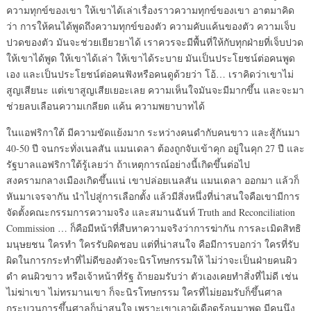
ความทุกข์ของเขา ให้เขาได้เล่าเรื่องราวความทุกข์ของเขา อาตมาคิด
ว่า การให้คนได้พูดถึงความทุกข์ของตัว ความคับแค้นของตัว ความเจ็บ
ปวดของตัว มันจะช่วยเยียวยาได้ เราควรจะมีพื้นที่ให้กับทุกฝ่ายที่เจ็บปวด
ให้เขาได้พูด ให้เขาได้เล่า ให้เขาได้ระบาย มันเป็นประโยชน์ต่อคนพูด
เอง และเป็นประโยชน์ต่อคนฟังหรือคนดูด้วยว่า โอ้… เราคิดว่าเขาไม่
สูญเสียนะ แต่เขาสูญเสียเยอะเลย ความเห็นใจมันจะมีมากขึ้น และจะมา
ช่วยลบเลือนความเกลียด แค้น ความพยาบาทได้
ในแอฟริกาใต้ มีความขัดแย้งมาก ระหว่างคนดำกับคนขาว และสู้กันมา
40-50 ปี จนกระทั่งเนลสัน แมนเดลา ต้องถูกจับเข้าคุก อยู่ในคุก 27 ปี และ
รัฐบาลแอฟริกาใต้รู้เลยว่า ถ้าเหตุการณ์อย่างนี้เกิดขึ้นต่อไป
สงครามกลางเมืองเกิดขึ้นแน่ เขาปล่อยเนลสัน แมนเดลา ออกมา แล้วก็
หันมาเจรจากัน นำไปสู่การเลือกตั้ง แล้วมีสิ่งหนึ่งที่น่าสนใจคือเขามีการ
จัดตั้งคณะกรรมการความจริง และสมานฉันท์ Truth and Reconciliation
Commission … ก็คือมีหน้าที่สืบหาความจริงว่าการฆ่ากัน การละเมิดสิทธิ
มนุษยชน ใครทำ ใครรับผิดชอบ แต่ที่น่าสนใจ คือมีการบอกว่า ใครที่รับ
ผิดในการกระทำที่ไม่ดีของตัวจะนิรโทษกรรมให้ ไม่ว่าจะเป็นฝ่ายคนผิว
ดำ คนผิวขาว หรือเจ้าหน้าที่รัฐ ถ้ายอมรับว่า ตัวเองเคยทำสิ่งที่ไม่ดี เช่น
ไม่ฆ่าเขา ไม่ทรมานเขา ก็จะนิรโทษกรรม ใครที่ไม่ยอมรับก็ขึ้นศาล
กระบวนการขึ้นศาลก็น่าสนใจ เพราะเขาเอาผู้เดือดร้อนมาพูด มีคนนึง