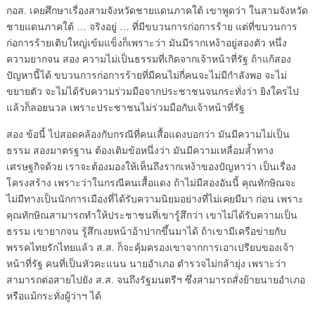
กอส. เคยศึกษาเรื่องสามจังหวัดชายแดนภาคใต้ เขาพูดว่า ในสามจังหวัด
ชายแดนภาคใต้ … จริงอยู่ … ที่มีขบวนการก่อการร้าย แต่ที่ขบวนการ
ก่อการร้ายเติบใหญ่เข้มแข็งก็เพราะว่า มันมีรากเหง้าอยู่สองตัว หนึ่ง
ความยากจน สอง ความไม่เป็นธรรมที่เกิดจากเจ้าหน้าที่รัฐ ถ้าแก้สอง
ปัญหานี้ได้ ขบวนการก่อการร้ายที่มีคนไม่กี่คนจะไม่มีกำลังพอ จะไม่
ขยายตัว จะไม่ได้รับความร่วมมือจากประชาชนจนกระทั่งว่า ยิงใครไป
แล้วก็ลอยนวล เพราะประชาชนไม่ร่วมมือกับเจ้าหน้าที่รัฐ
สอง ข้อนี้ ไปสอดคล้องกับกรณีที่คนเสื้อแดงบอกว่า มันมีความไม่เป็น
ธรรม สองมาตรฐาน ต้องเติมข้อหนึ่งว่า มันมีความเหลื่อมล้ำทาง
เศรษฐกิจด้วย เราจะต้องมองให้เห็นถึงรากเหง้าของปัญหาว่า เป็นเรื่อง
โครงสร้าง เพราะว่าในกรณีคนเสื้อแดง ถ้าไม่มีสองอันนี้ คุณทักษิณจะ
ไม่มีทางเป็นนักการเมืองที่ได้รับความนิยมอย่างที่ไม่เคยมีมา ก่อน เพราะ
คุณทักษิณสามารถทำให้ประชาชนที่เขารู้สึกว่า เขาไม่ได้รับความเป็น
ธรรม เขายากจน รู้สึกเงยหน้าอ้าปากขึ้นมาได้ ถ้าเขามีเครือข่ายกับ
พรรคไทยรักไทยแล้ว ส.ส. ก็จะคุ้มครองเขาจากการเอาเปรียบของเจ้า
หน้าที่รัฐ คนที่เป็นหัวคะแนน นายอำเภอ ตำรวจไม่กล้ายุ่ง เพราะว่า
สามารถต่อสายไปยัง ส.ส. จนถึงรัฐมนตรีฯ ซึ่งสามารถสั่งย้ายนายอำเภอ
หรือแม้กระทั่งผู้ว่าฯ ได้