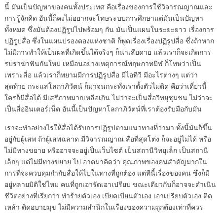
นี้ มันเป็นปัญหาของคนทั้งประเทศ คือเรื่องของการใช้วิจารณญาณและ
การรู้จักคิด อันนี้ก็คงไม่อยากจะโทษระบบการศึกษาแต่มันเป็นปัญหา
ทั้งหมด ซึ่งมันต้องปฏิรูปไปพร้อมๆ กัน มันเป็นแผนในระยะยาว เรื่องการ
ปฏิรูปสื่อ ซึ่งในแผนปรองดองแห่งชาติ ก็พูดเรื่องเรื่องปฏิรูปสื่อ ซึ่งถ้าหาก
ไม่มีการทำให้เป็นผลที่เกิดขึ้นได้จริงๆ ก็น่าเสียดาย แล้วเราก็จะเกิดการ
รบราฆ่าฟันกันใหม่ เหมือนอย่างเหตุการณ์พฤษภาทมิฬ ก็โทษว่าเป็น
เพราะสื่อ แล้วเราก็พยามมีการปฏิรูปสื่อ มีไอทีวี มีอะไรต่างๆ แต่ว่า
สุดท้าย กระแสโลกาภิวัตน์ ก็มาจนกระทั่งเราตั้งตัวไม่ติด คือว่าเดี๋ยวนี้
ใครก็มีสื่อได้ มีเสรีภาพมากเหลือเกิน ไม่ว่าจะเป็นสื่อวิทยุชุมชน ไม่ว่าจะ
เป็นสื่ออินเตอร์เน็ต อันนี้เป็นปัญหาโลกาภิวัตน์ที่เราต้องรับมือกับมัน
เราจะทำอย่างไรให้สื่อได้รับการปฏิรูปตามแนวทางที่ว่ามา ทั้งนี้มันก็ขึ้น
อยู่กับผู้เสพ ถ้าผู้เสพฉลาด มีวิจารณญาณ สื่อที่สุดโต่ง ก็จะอยู่ไม่ได้ หรือ
ไม่มีทางขยาย หรืออาจจะอยู่เป็นเว็บไซต์ เป็นสถานีวิทยุเล็ก เป็นสถานี
เล็กๆ แต่ไม่มีทางขยาย ไป อาตมาคิดว่า คุณภาพของคนสำคัญมากใน
การที่จะควบคุมกำกับสื่อให้ไปในทางที่ถูกต้อง แต่ทีนี้เรื่องของคน ซึ่งก็มี
อยู่หลายมิติใช่ไหม คนที่ถูกเอารัดเอาเปรียบ ขณะเดียวกันก็อาจจะดำเนิน
ชีวิตอย่างที่เรียกว่า ทำร้ายตัวเอง เบียดเบียนตัวเอง เอาเปรียบตัวเอง ติด
เหล้า ติดอบายมุข ไม่มีความสำนึกในเรื่องของความถูกต้องเท่าที่ควร