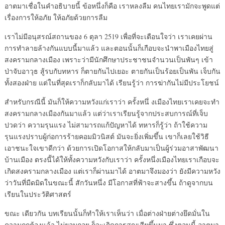
อาตมาเชื่อในคำอธิบายนี้ ข้อหนึ่งก็คือ เราหลงลืม คนไทยเรามักจะพูดแต่
เรื่องการให้อภัย ให้อภัยด้วยการลืม
เราไม่มีอนุสรณ์สถานของ 6 ตุลา 2519 เพื่อที่จะเตือนใจว่า เราเคยผ่าน
การทำลายล้างกันแบบนี้มาแล้ว และตอนนั้นก็เกือบจะนำพาเมืองไทยสู่
สงครามกลางเมือง เพราะว่ามีนักศึกษาประชาชนจำนวนเป็นพันๆ เข้า
ป่าจับอาวุธ สู้รบกับทหาร ก็ตายกันไปเยอะ ตายกันเป็นร้อยเป็นพัน เจ็บกัน
ทั้งสองฝ่าย แต่ในที่สุดเราก็กลับมาได้ เรียนรู้ว่า การฆ่ากันไม่มีประโยชน์
สำหรับกรณีนี้ มันก็ให้ความหวังแก่เราว่า ครั้งหนึ่ งเมืองไทยเราเคยจะทำ
สงครามกลางเมืองกันมาแล้ว แต่ว่าเราเรียนรู้จากประสบการณ์ที่เจ็บ
ปวดว่า ความรุนแรง ไม่สามารถแก้ปัญหาได้ ทหารก็รู้ว่า ถ้าใช้ความ
รุนแรงปราบผู้ก่อการร้ายคอมมิวนิสต์ มันจะยิ่งเพิ่มขึ้น เขาก็เลยใช้วิธี
เอาชนะใจเขาดีกว่า ด้วยการเปิดโอกาสให้กลับมาเป็นผู้ร่วมอาสาพัฒนา
บ้านเมือง ตรงนี้ได้ให้ทั้งความหวังกับเราว่า ครั้งหนึ่งเมืองไทยเราเกือบจะ
เกิดสงครามกลางเมือง แต่เราก็ผ่านมาได้ อาตมาจึงมองว่า ยังมีความหวัง
ว่าวันที่มืดมิดในขณะนี้ สักวันหนึ่ง มีโอกาสที่ฟ้าจะสางขึ้น ถ้าดูจากบน
เรียนในประวัติศาสตร์
ขณะ เดียวกัน บทเรียนนั้นก็ทำให้เราเห็นว่า เมื่อต่างฝ่ายต่างยึดมั่นใน
ความถูกต้องแล้ว ไม่ยอมถอย ก็จะเกิดการสูญเสียขึ้นมา ซึ่งตอนนี้ อาตมา