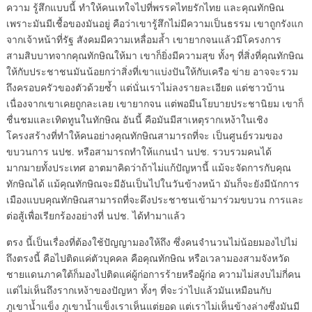
ความ รู้สึกแบบนี้ ทำให้คนเทใจไปที่พรรคไทยรักไทย และคุณทักษิณ
เพราะมันมีเชื้อของมันอยู่ คือว่าเขารู้สึกไม่มีความเป็นธรรม เขาถูกรังแก
จากเจ้าหน้าที่รัฐ สังคมมีความเหลื่อมล้ำ เขายากจนแล้วมีโครงการ
สามสิบบาทจากคุณทักษิณให้มา เขาก็ยิ่งมีความสุข ทั้งๆ ที่สิ่งที่คุณทักษิณ
ให้กับประชาชนมันน้อยกว่าสิ่งที่เขาแบ่งปันให้กับเครือ ข่าย อาจจะรวม
ถึงครอบครัวของตัวด้วยซ้ำ แต่นั่นเราไม่ลงรายละเอียด แต่ชาวบ้าน
เนื่องจากเขาเคยถูกละเลย เขายากจน แต่พอมีนโยบายประชานิยม เขาก็
ชื่นชมและเทิดทูนในทักษิณ อันนี้ คือมันมีสาเหตุรากเหง้าในเชิง
โครงสร้างที่ทำให้คนอย่างคุณทักษิณสามารถที่จะ เป็นศูนย์รวมของ
ขบวนการ นปช. หรือสามารถทำให้แกนนำ นปช. รวบรวมคนได้
มากมายทั้งประเทศ อาตมาคิดว่าถ้าไม่แก้ปัญหานี้ แม้จะจัดการกับคุณ
ทักษิณได้ แม้คุณทักษิณจะมีอันเป็นไปในวันข้างหน้า มันก็จะยังมีนักการ
เมืองแบบคุณทักษิณสามารถที่จะดึงประชาชนเข้ามาร่วมขบวน การและ
ต่อสู้เพื่อเรียกร้องอย่างที่ นปช. ได้ทำมาแล้ว
ตรง นี้เป็นเรื่องที่ต้องใช้ปัญญามองให้ถึง ซึ่งคนจำนวนไม่น้อยมองไปไม่
ถึงตรงนี้ คือไปติดแค่ตัวบุคคล คือคุณทักษิณ หรือเวลามองสามจังหวัด
ชายแดนภาคใต้ก็มองไปติดแค่ผู้ก่อการร้ายหรือผู้ก่อ ความไม่สงบไม่กี่คน
แต่ไม่เห็นถึงรากเหง้าของปัญหา ทั้งๆ ที่จะว่าไปแล้วมันเหมือนกับ
ภูเขาน้ำแข็ง ภูเขาน้ำแข็งเราเห็นแต่ยอด แต่เราไม่เห็นข้างล่างซึ่งมันมี