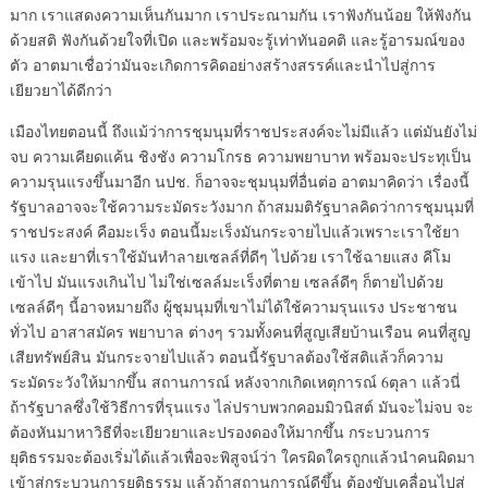
มาก เราแสดงความเห็นกันมาก เราประณามกัน เราฟังกันน้อย ให้ฟังกัน
ด้วยสติ ฟังกันด้วยใจที่เปิด และพร้อมจะรู้เท่าทันอคติ และรู้อารมณ์ของ
ตัว อาตมาเชื่อว่ามันจะเกิดการคิดอย่างสร้างสรรค์และนำไปสู่การ
เยียวยาได้ดีกว่า
เมืองไทยตอนนี้ ถึงแม้ว่าการชุมนุมที่ราชประสงค์จะไม่มีแล้ว แต่มันยังไม่
จบ ความเคียดแค้น ชิงชัง ความโกรธ ความพยาบาท พร้อมจะประทุเป็น
ความรุนแรงขึ้นมาอีก นปช. ก็อาจจะชุมนุมที่อื่นต่อ อาตมาคิดว่า เรื่องนี้
รัฐบาลอาจจะใช้ความระมัดระวังมาก ถ้าสมมติรัฐบาลคิดว่าการชุมนุมที่
ราชประสงค์ คือมะเร็ง ตอนนี้มะเร็งมันกระจายไปแล้วเพราะเราใช้ยา
แรง และยาที่เราใช้มันทำลายเซลล์ที่ดีๆ ไปด้วย เราใช้ฉายแสง คีโม
เข้าไป มันแรงเกินไป ไม่ใช่เซลล์มะเร็งที่ตาย เซลล์ดีๆ ก็ตายไปด้วย
เซลล์ดีๆ นี้อาจหมายถึง ผู้ชุมนุมที่เขาไม่ได้ใช้ความรุนแรง ประชาชน
ทั่วไป อาสาสมัคร พยาบาล ต่างๆ รวมทั้งคนที่สูญเสียบ้านเรือน คนที่สูญ
เสียทรัพย์สิน มันกระจายไปแล้ว ตอนนี้รัฐบาลต้องใช้สติแล้วก็ความ
ระมัดระวังให้มากขึ้น สถานการณ์ หลังจากเกิดเหตุการณ์ 6ตุลา แล้วนี่
ถ้ารัฐบาลซึ่งใช้วิธีการที่รุนแรง ไล่ปราบพวกคอมมิวนิสต์ มันจะไม่จบ จะ
ต้องหันมาหาวิธีที่จะเยียวยาและปรองดองให้มากขึ้น กระบวนการ
ยุติธรรมจะต้องเริ่มได้แล้วเพื่อจะพิสูจน์ว่า ใครผิดใครถูกแล้วนำคนผิดมา
เข้าสู่กระบวนการยุติธรรม แล้วถ้าสถานการณ์ดีขึ้น ต้องขับเคลื่อนไปสู่