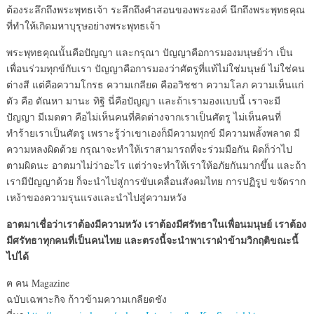
ต้องระลึกถึงพระพุทธเจ้า ระลึกถึงคำสอนของพระองค์ นึกถึงพระพุทธคุณ
ที่ทำให้เกิดมหาบุรุษอย่างพระพุทธเจ้า
พระพุทธคุณนั้นคือปัญญา และกรุณา ปัญญาคือการมองมนุษย์ว่า เป็น
เพื่อนร่วมทุกข์กับเรา ปัญญาคือการมองว่าศัตรูที่แท้ไม่ใช่มนุษย์ ไม่ใช่คน
ต่างสี แต่คือความโกรธ ความเกลียด คืออวิชชา ความโลภ ความเห็นแก่
ตัว คือ ตัณหา มานะ ทิฐิ นี่คือปัญญา และถ้าเรามองแบบนี้ เราจะมี
ปัญญา มีเมตตา คือไม่เห็นคนที่คิดต่างจากเราเป็นศัตรู ไม่เห็นคนที่
ทำร้ายเราเป็นศัตรู เพราะรู้ว่าเขาเองก็มีความทุกข์ มีความพลั้งพลาด มี
ความหลงผิดด้วย กรุณาจะทำให้เราสามารถที่จะร่วมมือกัน ผิดก็ว่าไป
ตามผิดนะ อาตมาไม่ว่าอะไร แต่ว่าจะทำให้เราให้อภัยกันมากขึ้น และถ้า
เรามีปัญญาด้วย ก็จะนำไปสู่การขับเคลื่อนสังคมไทย การปฏิรูป ขจัดราก
เหง้าของความรุนแรงและนำไปสู่ความหวัง
อาตมาเชื่อว่าเราต้องมีความหวัง เราต้องมีศรัทธาในเพื่อนมนุษย์ เราต้อง
มีศรัทธาทุกคนที่เป็นคนไทย และตรงนี้จะนำพาเราฝ่าข้ามวิกฤติขณะนี้
ไปได้
ฅ คน Magazine
ฉบับเฉพาะกิจ ก้าวข้ามความเกลียดชัง