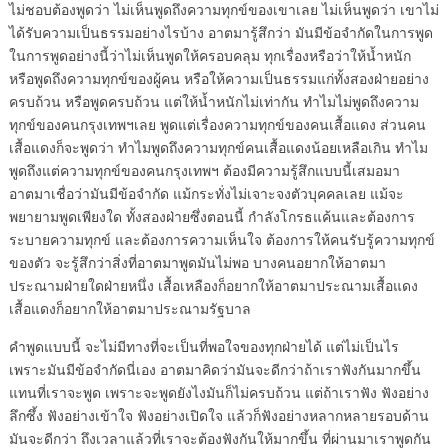
ไม่ชอบต้องพูดว่า ไม่เห็นพูดถึงความทุกข์ของเขาเลย ไม่เห็นพูดว่า เขาไม่
ได้รับความเป็นธรรมอย่างไรบ้าง อาตมารู้สึกว่า มันมีข้อจำกัดในการพูด
ในการพูดอย่างนี้ว่าไม่เห็นพูดให้ครอบคลุม ทุกเรื่องหรือว่าให้น้ำหนัก
หรือพูดถึงความทุกข์ของผู้คน หรือให้ความเป็นธรรมแก่ทั้งสองฝ่ายอย่าง
ครบถ้วน หรือพูดครบถ้วน แต่ให้น้ำหนักไม่เท่ากัน ทำไมไม่พูดถึงความ
ทุกข์ของคนกรุงเทพฯเลย พูดแต่เรื่องความทุกข์ของคนเสื้อแดง ส่วนคน
เสื้อแดงก็จะพูดว่า ทำไมพูดถึงความทุกข์คนเสื้อแดงน้อยเหลือเกิน ทำไม
พูดถึงแต่ความทุกข์ของคนกรุงเทพฯ ต้องมีความรู้สึกแบบนี้เสมอมา
อาตมาเชื่อว่ามันมีข้อจำกัด แม้กระทั่งไม่เจาะจงตัวบุคคลเลย แม้จะ
พยายามพูดเพียงใด ทั้งสองฝ่ายซึ่งตอนนี้ กำลังโกรธแค้นและต้องการ
ระบายความทุกข์ และต้องการความเห็นใจ ต้องการให้คนรับรู้ความทุกข์
ของตัว จะรู้สึกว่าสิ่งที่อาตมาพูดมันไม่พอ บางคนอยากให้อาตมา
ประณามฝ่ายใดฝ่ายหนึ่ง เสื้อเหลืองก็อยากให้อาตมาประณามเสื้อแดง
เสื้อแดงก็อยากให้อาตมาประณามรัฐบาล
คำพูดแบบนี้ จะไม่มีทางที่จะเป็นที่พอใจของทุกฝ่ายได้ แต่ไม่เป็นไร
เพราะมันมีข้อจำกัดนี่เอง อาตมาคิดว่ามันจะดีกว่าถ้าเราฟังกันมากขึ้น
แทนที่เราจะพูด เพราะจะพูดยังไงมันก็ไม่ครบถ้วน แต่ถ้าเราฟัง ฟังอย่าง
ลึกซึ้ง ฟังอย่างเข้าใจ ฟังอย่างเปิดใจ แล้วก็ฟังอย่างหลากหลายรอบด้าน
มันจะดีกว่า ถึงเวลาแล้วที่เราจะต้องฟังกันให้มากขึ้น ที่ผ่านมาเราพูดกัน