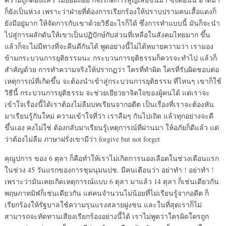
ก็ยังเป็นห่วง เพราะว่าฝ่ายที่ต้องการเรียกร้องให้ปราบปรามคนเสื้อแดงก็
ยังมีอยู่มาก ให้จัดการกับเขาด้วยวิธีอะไรก็ได้ ซึ่งการทำแบบนี้ มันก็จะนำ
ไปสู่การผลักดันให้เขาเป็นปฏิปักษ์กับส่วนที่เหลือในสังคมไทยมาก ขึ้น
แล้วก็จะไม่มีทางที่จะคืนดีกันได้ พูดอย่างนี้ไม่ได้หมายความว่า เรามอง
ข้ามกระบวนการยุติธรรมนะ กระบวนการยุติธรรมก็ควรจะทำไป แล้วก็
สำคัญด้วย การทำความจริงให้ปรากฏว่า ใครที่ทำผิด ใครที่รับผิดชอบต่อ
เหตุการณ์ที่เกิดขึ้น จะต้องนำเข้าสู่กระบวนการยุติธรรม ที่ไหนๆ เขาก็ใช้
วิธีนี้ กระบวนการยุติธรรม จะช่วยเยียวยาจิตใจของผู้คนได้ แต่เราจะ
เข้าใจเรื่องนี้ได้เราต้องไม่ลืมบทเรียนจากอดีต เป็นเรื่องที่เราจะต้องหัน
มาเรียนรู้กันใหม่ ความเข้าใจที่ว่า เราลืมๆ กันไปเถิด แล้วทุกอย่างจะดี
ขึ้นเอง คงไม่ใช่ ต้องกลับมาเรียนรู้เหตุการณ์ที่ผ่านมา ให้อภัยก็ดีแล้ว แต่
ว่าต้องไม่ลืม ภาษาฝรั่งเขามีว่า forgive but not forget
คุณูปการ ของ 6 ตุลา ก็คือทำให้เราไม่เกิดการนองเลือดในช่วงเดือนแรก
ในช่วง 45 วันแรกของการชุมนุมนปช. มีคนเตือนว่า อย่าทำ ! อย่าทำ !
เพราะว่ามันเคยเกิดเหตุการณ์แบบ 6 ตุลา มาแล้ว 14 ตุลา ก็เช่นเดียวกัน
พฤษภาทมิฬก็เช่นเดียวกัน แต่คนจำนวนไม่น้อยที่ไม่เรียนรู้จากอดีต ก็
เรียกร้องให้รัฐบาลใช้ความรุนแรงสลายฝูงชน และในที่สุดเราก็ไม่
สามารถจะทัดทานเสียงเรียกร้องอย่างนี้ได้ เราไม่พูดว่าใครผิดใครถูก