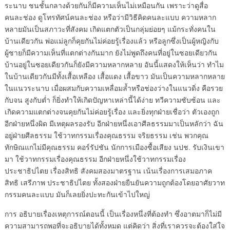
ระนาบ ชนชั้นกลางด้วยกันก็มีความเห็นไม่เหมือนกัน เพราะว่าดูสื่อ
คนละช่อง ดูโทรทัศน์คนละช่อง หรือว่ามีวิธีคิดคนละแบบ ความหลาก
หลายมันเป็นสภาวะที่สังคม เกิดแตกตัวเป็นกลุ่มย่อยๆ แม้กระทั่งคนใน
บ้านเดียวกัน พ่อแม่ลูกก็คุยกันไม่ค่อยรู้เรื่องแล้ว หรือลูกซึ่งเป็นผู้หญิงกับ
ผู้ชายก็มีความเห็นที่แตกต่างกันมาก ยังไม่พูดถึงคนที่อยู่ในซอยเดียวกัน
บ้านอยู่ในซอยเดียวกันก็ยังมีความหลากหลาย อันนี้แสดงให้เห็นว่า ทำไม
ในบ้านเดียวกันมีทั้งเสื้อเหลือง เสื้อแดง เสื้อขาว มันเป็นความหลากหลาย
ในแนวระนาบ เมื่อผสมกับความเหลื่อมล้ำหรือช่องว่างในแนวดิ่ง คือรวย
กับจน สูงกับต่ำ ก็ยิ่งทำให้เกิดปัญหาเหล่านี้ได้ง่าย ทวีความซับซ้อน และ
เกิดความแตกต่างจนคุยกันไม่ค่อยรู้เรื่อง และยิ่งทุกฝ่ายเชื่อว่า ตัวเองถูก
อีกฝ่ายหนึ่งผิด มีเหตุผลรองรับ อีกฝ่ายหนึ่งเอาศีลธรรมมาเป็นหลักว่า ฉัน
อยู่ฝ่ายศีลธรรม ใช้วาทกรรมเรื่องคุณธรรม จริยธรรม เช่น พวกคุณ
ทักษิณแกไม่มีคุณธรรม คอร์รัปชัน นักการเมืองซื้อเสียง นปช. รับเงินเขา
มา ใช้วาทกรรมเรื่องคุณธรรม อีกฝ่ายหนึ่งใช้วาทกรรมเรื่อง
ประชาธิปไตย เรื่องสิทธิ สังคมสองมาตรฐาน เน้นเรื่องการเสมอภาค
สิทธิ เสรีภาพ ประชาธิปไตย ทั้งสองฝ่ายยืนยันความถูกต้องโดยอาศัยวาท
กรรมคนละแบบ มันก็เลยยิ่งปะทะกันเข้าไปใหญ่
การ อธิบายเรื่องเหตุการณ์ตอนนี้ เป็นเรื่องหนึ่งที่ต้องทำ ซึ่งอาตมาก็ไม่มี
ความสามารถพอที่จะอธิบายได้ทั้งหมด แต่คิดว่า สิ่งที่เราควรจะต้องใส่ใจ