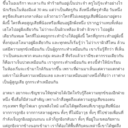
ขึ้นในอเมริกา ทะเลาะกัน ทำร้ายกันอยู่เป็นประจำ ครูไม่รู้จะทำอย่างไร
นักเรียนในห้องมีแค่ 30 คน แต่ว่าเป็นศัตรูกัน สิ่งหนึ่งที่ครูทำคือ วันหนึ่ง
ครูขีดเส้นตรงกลางห้อง แล้วถามว่าใครที่ไม่เคยสูญเสียพี่น้องมาอยู่ตรง
ฝั่งนี้ ใครที่เคยสูญเสียพี่น้องหรือเพื่อนอยู่อีกฝั่งหนึ่ง ปรากฏว่าแทบทั้งห้อง
เฮโลไปอยู่ฝั่งเดียวกัน ไม่ว่าจะเป็นผิวเหลือง ผิวดำ ผิวขาว ไปอยู่ฝั่ง
เดียวกันหมด ใครที่ไม่เคยถูกกระทำบ้างให้อยู่ฝั่งนี้ ใครที่ถูกกระทำอยู่ฝั่งนี้
ทั้งกลุ่มเฮโลมาอยู่ฝั่งเดียวกัน และทุกคนก็เริ่มรู้ว่า ไม่ว่าเราผิวสีไหน ล้วน
แต่มีความทุกข์เหมือนกัน เป็นผู้ถูกกระทำเหมือนกัน เขาเริ่มรู้สึกว่า ที่เห็น
ว่าเป็นคนละพวก คนละกลุ่ม คนละสี ที่จริงแล้วเรามีชะตากรรมเดียวกัน
ก็คือเราเจ็บปวดเหมือนกัน เราถูกกระทำเหมือนกัน ตรงนี้ทำให้นักเรียน
ในห้องเริ่มจะเข้ามาใกล้กันมากขึ้น เพราะที่ผ่านมาเห็นแต่ความแตกต่าง
แต่เราไม่เห็นความเหมือนเลย และความเหมือนอย่างหนึ่งก็คือว่า เราต่าง
เป็นผู้สูญเสีย ถูกกระทำเหมือนกัน
อาตมา อยากจะเชิญชวนให้ทุกฝ่ายได้เปิดใจรับรู้ถึงความทุกข์ของอีกฝ่าย
หนึ่ง ซึ่งสื่อก็มีส่วนสำคัญ เพราะถ้าสื่อพูดถึงแต่ความสูญเสียของคน
กรุงเทพฯ ที่ถูกไฟเผา ถูกเพลิงไหม้ แต่ไม่ได้พูดถึงคนที่เขาสูญเสียพี่น้อง
จากการถูกยิง จากการสลายฝูงชน ทั้งๆ ที่ไม่มีอาวุธ ทั้งๆ ที่ไปช่วยเพื่อนที่
กำลังเจ็บถูกยิงอยู่บนถนน แล้วก็ถูกยิงกลับมา ทั้งๆ ที่อยู่ในเขตอภัยทาน
แต่ถูกยิงจากข้างนอกเข้ามา เราก็ต้องให้พื้นที่กับคนเหล่านี้เขาได้พูดถึง