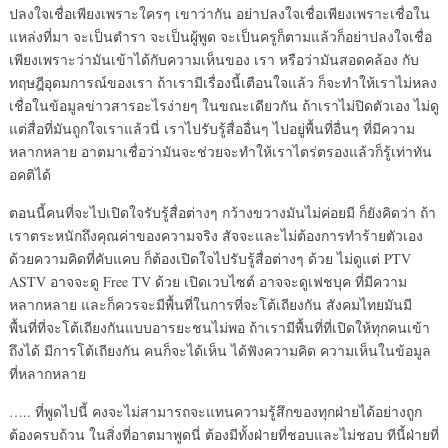
ปลงใจเชื่อเพียงเพราะใครๆ เขาว่ากัน อย่าปลงใจเชื่อเพียงเพราะเชื่อใน
แหล่งที่มา จะเป็นตำรา จะเป็นผู้พูด จะเป็นครูก็ตามแล้วก็อย่าปลงใจเชื่อ
เพียงเพราะว่ามันเข้าได้กับความเห็นของ เรา หรือว่ามันสอดคล้อง กับ
ทฤษฎีอุดมการณ์ของเรา ถ้าเรามีเรื่องนี้เตือนใจแล้ว ก็จะทำให้เราไม่หลง
เชื่อในข้อมูลข่าวสารอะไรง่ายๆ ในขณะเดียวกัน ถ้าเราไม่ปิดตัวเอง ไม่ดู
แต่สื่อที่มันถูกใจเราแล้วนี่ เราไปรับรู้สื่ออื่นๆ ไปอยู่พื้นที่อื่นๆ ที่มีความ
หลากหลาย อาตมาเชื่อว่ามันจะช่วยจะทำให้เราไตร่ตรองแล้วก็รู้เท่าทัน
อคติได้
ตอนนี้คนที่จะไปเปิดใจรับรู้สื่อต่างๆ กว้างขวางมันไม่ค่อยมี ก็ยังคิดว่า ถ้า
เราตระหนักถึงคุณค่าของความจริง สัจจะและไม่ต้องการทำร้ายตัวเอง
ด้วยความคิดที่คับแคบ ก็ต้องเปิดใจไปรับรู้สื่อต่างๆ ด้วย ไม่ดูแต่ PTV
ASTV อาจจะดู Free TV ด้วย เปิดเวบไซต์ อาจจะดูเฟชบุค ที่มีความ
หลากหลาย และก็ควรจะมีพื้นที่ในการที่จะโต้เถียงกัน สังคมไทยมันมี
พื้นที่ที่จะโต้เถียงกันแบบอารยะชนไม่พอ ถ้าเรามีพื้นที่ที่เปิดให้ทุกคนเข้า
ถึงได้ มีการโต้เถียงกัน คนก็จะได้เห็น ได้ฟังความคิด ความเห็นในข้อมูล
ที่หลากหลาย
….. ที่พูดไปนี้ คงจะไม่สามารถจะแทนความรู้สึกของทุกฝ่ายได้อย่างถูก
ต้องครบถ้วน ในสิ่งที่อาตมาพูดนี่ ต้องมีทั้งฝ่ายที่ชอบและไม่ชอบ ทีนี้ฝ่ายที่