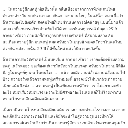
… ในความรู้สึกหดหู่ ห่อเหี่ยวนั้น ก็สืบเนื่องมาจากการที่เห็นคนไทย
ทำลายล้างกัน ฆ่ากัน แตกแยกกันอย่างขนานใหญ่ ในแง่นี้อาตมาเชื่อว่า
ถ้าเรามองไปยังอดีต สังคมไทยก็เคยผ่านเหตุการณ์คล้ายๆ แบบนี้มาแล้ว
และเราก็สามารถก้าวข้ามพ้นไปได้ อย่างเช่นเหตุการณ์ 6 ตุลา 2519
อาตมาเชื่อว่า ภาพนักศึกษาถูกฆ่าที่ธรรมศาสตร์ ที่สนามหลวง สั่น
สะเทือนความรู้สึก มันหดหู่ หมดศรัทธาในมนุษย์ หมดศรัทธาในคนไทย
ด้วยกัน หลังจากนั้น 2-3 ปี ก็ดีขึ้นใหม่ แล้วก็มีความหวังขึ้น
ถ้าเราเอาประวัติศาสตร์เป็นบทเรียน อาตมาเชื่อว่า เราจะต้องข้ามความ
หดหู่ เศร้าหมอง ขอเพียงแต่เรามีศรัทธาในอนาคต ศรัทธาในความดีที่ยัง
มีอยู่ในมนุษย์ทุกคน ในคนไทย …. แม้ว่าจะมีความพลั้งพลาดพลั้งเผลอไป
บ้าง ความจริงแล้วความหดหู่เศร้าหมองนี้ อาจจะยังไม่น่ากลัวเท่าความ
เคียดแค้นชิงชัง … ความหดหู่ เป็นเพียงความรู้สึกว่า เราไม่อยากจะทำ
อะไร หมดเรี่ยวหมดแรง เพราะไม่มีศรัทธาอะไรเลย แต่ก็ไม่ร้ายเท่ากับ
ความโกรธเกลียดเคียดแค้นพยาบาท ….
เมื่อเรามีความโกรธเกลียดเคียดแค้น เราอยากจะทำอะไรบางอย่าง อยาก
จะแก้แค้น อยากจะตอบโต้ และก็มักจะนำไปสู่ความรุนแรงที่ทำให้
สถานการณ์เลวร้ายยิ่งกว่าเดิม อาตมารู้สึกว่า น่ากลัวกว่าความหดหู่เศร้า