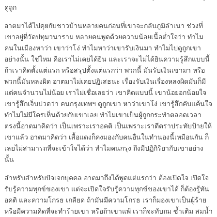
ดูถูก
อาตมาได้ไปคุยกับชาวบ้านหลายคนก่อนที่เขาจะกลับภูมิลำเนา ช่วงที่
เขาอยู่ที่วัดปทุมวนาราม หลายคนพูดด้วยความน้อยเนื้อต่ำใจว่า ทำไม
คนในเมืองหาว่า เขาว่าโง่ ทำไมหาว่าเขารับเงินมา ทำไมไปดูถูกเขา
อย่างนั้น ใช่ไหม คือเราไม่เคยได้ยิน และเราจะไม่ได้ยินความรู้สึกแบบนี้
ถ้าเราคิดตั้งแต่แรก หรือสรุปตั้งแต่แรกว่า พวกนี้ มันรับเงินเขามา หรือ
พวกนี้มันหลงผิด อาตมาไม่เคยปฏิเสธนะ เรื่องรับเงินเรื่องหลงผิดมันก็มี
แต่คนจำนวนไม่น้อย เราไม่เชื่อเลยว่า เขาคิดแบบนี้ เขาน้อยอกน้อยใจ
เขารู้สึกเจ็บปวดว่า คนกรุงเทพฯ ดูถูกเขา หาว่าเขาโง่ เขารู้สึกคับแค้นใจ
ทำไมไม่มีใครเห็นด้วยกับเขาเลย ทำไมเขาเป็นผู้ถูกกระทำตลอดเวลา
ตรงนี้อาตมาคิดว่า เป็นเพราะเราอคติ เป็นเพราะเราตีตราประทับป้ายให้
เขาแล้ว อาตมาคิดว่า เสื้อแดงก็คงมองกับคนอื่นในทำนองนี้เหมือนกัน ก็
เลยไม่สามารถที่จะเข้าใจได้ว่า ทำไมคนกรุง ถึงมีปฏิกิริยากับเขาอย่าง
นั้น
สำหรับสำหรับปัจเจกบุคคล อาตมาถึงได้พูดแต่แรกว่า ต้องเปิดใจ เปิดใจ
รับรู้ความทุกข์ของเขา แต่จะเปิดใจรับรู้ความทุกข์ของเขาได้ ก็ต้องรู้ทัน
อคติ และความโกรธ เกลียด ถ้ามันมีความโกรธ เราก็มองเขาเป็นผู้ร้าย
หรือมีความคิดที่จะทำร้ายเขา หรือถ้าเขาแพ้ เราก็จะทับถม ซ้ำเติม สมน้ำ