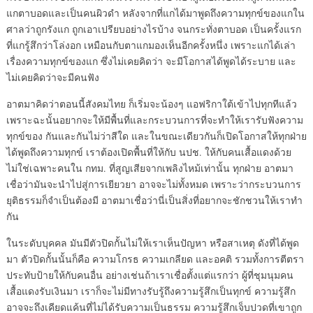
แกตาบอดและเป็นคนผิวดำ หลังจากที่แกได้มาพูดถึงความทุกข์ของแกใน
ศาลว่าถูกรังแก ถูกเอาเปรียบอย่างไรบ้าง จนกระทั่งตาบอด เป็นครั้งแรก
ที่แกรู้สึกว่าโล่งอก เหมือนกับตาแกมองเห็นอีกครั้งหนึ่ง เพราะแกได้เล่า
เรื่องความทุกข์ของแก ซึ่งไม่เคยคิดว่า จะมีโอกาสได้พูดได้ระบาย และ
ไม่เคยคิดว่าจะมีคนฟัง
อาตมาคิดว่าตอนนี้สังคมไทย ก็เริ่มจะน้องๆ แอฟริกาใต้เข้าไปทุกทีแล้ว
เพราะฉะนั้นอยากจะให้มีพื้นที่และกระบวนการที่จะทำให้เรารับฟังความ
ทุกข์ของ กันและกันไม่ว่าสีใด และในขณะเดียวกันก็เปิดโอกาสให้ทุกฝ่าย
ได้พูดถึงความทุกข์ เราต้องเปิดพื้นที่ให้กับ นปช. ให้กับคนเสื้อแดงด้วย
ไม่ใช่เฉพาะคนใน กทม. ที่สูญเสียจากเพลิงไหม้เท่านั้น ทุกฝ่าย อาตมา
เชื่อว่ามันจะนำไปสู่การเยียวยา อาจจะไม่ทั้งหมด เพราะว่ากระบวนการ
ยุติธรรมก็จำเป็นต้องมี อาตมาเชื่อว่านี่เป็นสิ่งที่อยากจะชักชวนให้เราทำ
กัน
ในระดับบุคคล มันมีตัวปิดกั้นไม่ให้เราเห็นปัญหา หรือสาเหตุ ดังที่ได้พูด
มา ตัวปิดกั้นนั้นก็คือ ความโกรธ ความเกลียด และอคติ รวมทั้งการตีตรา
ประทับป้ายให้กับคนอื่น อย่างเช่นถ้าเราเชื่อตั้งแต่แรกว่า ผู้ที่ชุมนุมคน
เสื้อแดงรับเงินมา เราก็จะไม่มีทางรับรู้ถึงความรู้สึกเป็นทุกข์ ความรู้สึก
อาจจะถึงเคียดแค้นที่ไม่ได้รับความเป็นธรรม ความรู้สึกเจ็บปวดที่เขาถูก