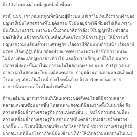
ถึง 10 ส่วนของส่วนที่อยู่เหนือน้ำขึ้นมา
กรณี นปช. เราเห็นแต่คุณทักษิณอยู่ข้างบน แต่เราไม่เห็นถึงรากเหง้าของ
ปัญหาที่เป็นโครงสร้างที่ไม่ยุติธรรม ซึ่งมันอยู่ข้างใต้ ที่มองไม่เห็นเพราะ
มันเป็นนามธรรม เพราะฉะนั้นอาตมาคิดว่าต้องใช้ปัญญาที่จะช่วยกัน
มองให้เห็น แล้วก็พากันขับเคลื่อนสังคมไทยให้มีการปฏิรูป ให้มีการแก้
ปัญหาความเหลื่อมล้ำทางเศรษฐกิจ เรื่องภาษีที่ดินแบบก้าวหน้า เรื่องภาษี
มรดก เรื่องปฎิรูปที่ดิน ก็ต้องทำ อย่าขัดขวาง เพราะถ้าขัดขวางมันจะ
ไม่มีทางที่จะแก้ปัญหาอย่างที่ว่าได้ และถ้าเราแก้ปัญหานี้ไม่ได้ มันก็จะ
เกิดกรณีปะทะขึ้นมาใหม่ อาจจะไม่ใช่ลักษณะของ นปช. กับรัฐบาล แต่
อาจจะมาในลักษณะใหม่ เหมือนคนป่วย ถ้าภูมิต้านทานอ่อนแอ มันก็จะมี
โรคต่างๆ เดี๋ยวเป็นโรคนี้ บ้างโรคนั้นบ้าง ถ้าเรารักษาตามอาการ
อาการนั้นหาย แต่โรคใหม่ก็เกิดขึ้นอีก
ถ้าจะอธิบาย อาตมาว่ามันก็เป็นผลพวงของสังคมไทยที่มีความหลาก
หลายและซับซ้อนมากขึ้น โดยเฉพาะสังคมที่มีช่องว่างทั้งในแนวดิ่ง คือ
ความเหลื่อมล้ำทางเศรษฐกิจ การแบ่งชนชั้น … ขอใช้ความหมายนี้นะ
ความเหลื่อมล้ำทางเศรษฐกิจ สถานภาพที่แตกต่างกันอย่างกว้างขวาง
มากขึ้น …. ซึ่งอันนี้มีมาก่อนที่จะเกิดโลกาภิวัตน์ ช่องว่างทางเศรษฐกิจมี
มาก่อน แต่ทีนี้พอโลกาภิวัตน์มันเข้ามา ก็ทำให้เกิดความแตกต่างในแนว