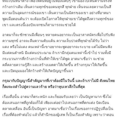
ที่จะเป็นหน้าต่าง เพื่อให้คนที่อยู่ในห้องแคบๆ เขามองไปเห็นความจริงที่
กว้างกว่าเดิม เห็นความทุกข์ของคนทุกสี ทุกฝ่าย เห็นจนเลยความเป็นสี
ความเป็นอุดมการณ์ของเขา เห็นความเป็นมิตรของเขา อย่างที่อาตมา
พูดเมื่อตอนต้นว่า จะต้องเปิดโอกาสให้ทุกฝ่ายเขาได้พูดถึงความทุกข์ของ
เขา และตรงนี้เองปัจเจกชนก็สามารถจะช่วยได้
อาตมาก็จะชักชวนมีเพื่อนๆ หลายคนอยากจะเป็นอาสาสมัครเพื่อไปรับฟัง
ความทุกข์ อาจจะลืมความคับแค้น ความเจ็บปวดที่ทุกฝ่ายได้รับ ไม่ว่า
แดง หรือไม่แดง คนเหล่านี้เขาอยากจะพูดอยากจะระบาย แต่ไม่มีคนฟัง
มีแต่คนตำหนิ มีแต่คนประณาม ถ้าเรามีกลุ่มคนเหล่านี้เข้าไป รวมทั้งมี
กระบวนการที่กว้างกว่านั้นที่ทำให้เขาได้พูด อาตมาเชื่อว่า จะช่วย
คลี่คลายความรู้สึก และสร้างเมตตาให้เกิดขึ้น สร้างกรุณาให้เกิดขึ้น
และเปิดมุมมองให้กว้างทำให้เกิดปัญญาขึ้นมา
กรุณากับปัญญานี่สำคัญมากที่เราต้องมีในวันนี้ และถ้าเราไม่มี สังคมไทย
ก็คงจะถลำไปสู่ความเลวร้าย หรือว่าหุบเหวลึกในที่สุด
เรื่องสื่อนั้น อาตมาก็ตระหนัก และก็ยอมรับเลยว่า เป็นปัญหามาก ซึ่งไม่
ต้องเสนอภาพที่ถูกต้องก็ได้ เพียงแต่อย่าไปเสนอภาพที่ตกแต่ง บิดเบือน
คลาดเคลื่อน อันนี้เป็นปัญหา อาตมาเชื่อว่าในเรื่องของการปฏิรูปสื่อเป็น
เรื่องที่ต้องทำต่อไป แล้วก็สำนึกของผู้เสพ ก็เป็นเรื่องสำคัญ เพราะว่าตอน