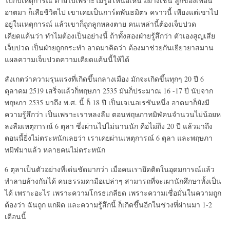
ไปกับเหตุการณ์ ตายไปเพราะไม่รู้อีโหน่อีเหน่ อย่างเช่น ลูกของเพื่อน
อาตมา ก็เสียชีวิตไป เขาเคยเป็นการ์ดพันธมิตร คราวนี้ เพียงแต่เขาไป
อยู่ในเหตุการณ์ แล้วเขาก็ถูกลูกหลงตาย คนเหล่านี้ต้องเจ็บปวด
เคียดแค้นว่า ทำไมต้องเป็นอย่างนี้ ถ้าทั้งสองฝ่ายรู้สึกว่า ตัวเองสูญเสีย
เจ็บปวด เป็นฝ่ายถูกกระทำ อาตมาคิดว่า ต้องมาช่วยกันเยียวยาสมาน
แผลความเจ็บปวดความเคียดแค้นนี้ให้ได้
สังเกตว่าความรุนแรงที่เกิดขึ้นกลางเมือง มักจะเกิดขึ้นทุกๆ 20 ปี 6
ตุลาคม 2519 เสร็จแล้วก็พฤษภา 2535 มันก็ประมาณ 16 -17 ปี นับจาก
พฤษภา 2535 มาถึง พ.ศ. นี้ ก็ 18 ปี เป็นเจเนอเรชันหนึ่ง อาตมาก็ยังมี
ความรู้สึกว่า เป็นเพราะเราหลงลืม ตอนพฤษภาทมิฬคนจำนวนไม่น้อยห
ลงลืมเหตุการณ์ 6 ตุลา ซึ่งผ่านไปไม่นานนัก คือไม่ถึง 20 ปี แล้วมาถึง
ตอนนี้ยิ่งไม่ตระหนักเลยว่า เราเคยผ่านเหตุการณ์ 6 ตุลา และพฤษภา
ทมิฬมาแล้ว หลายคนไม่ตระหนัก
6 ตุลาเป็นตัวอย่างที่เด่นชัดมากว่า เมื่อคนเรายึดติดในอุดมการณ์แล้ว
ทำลายล้างกันได้ คนธรรมดามือเปล่าๆ สามารถที่จะเผานักศึกษาทั้งเป็น
ได้ เพราะอะไร เพราะความโกรธเกลียด เพราะความเชื่อมั่นในความถูก
ต้องว่า ฉันถูก แกผิด และความรู้สึกนี้ ก็เกิดขึ้นอีกในช่วงที่ผ่านมา 1-2
เดือนนี้