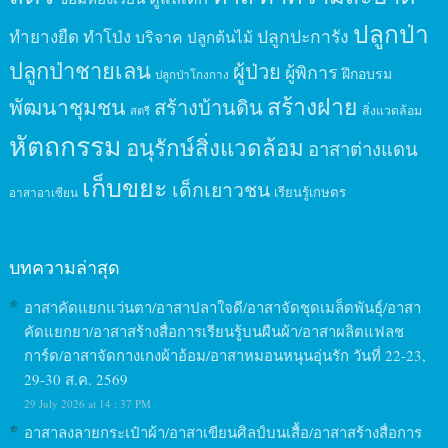
ปลูกป่า
ปลูกปะการัง
ทำยางยืด
ทำโป่ง
บริจาค
ปลูกต้นไม้
ปลูกป่าชายเลน
ผู้ป่วย
ผู้พิการ
ฝึกอบรม
ปลูกป่าโกงกาง
สร้างฝาย
พัฒนาชุมชน
สร้างบ้านดิน
สิ่งแวดล้อม
สตรี
หัตถกรรม
อนุรักษ์สิ่งแวดล้อม
อาสาต่างแดน
เก็บขยะ
เด็กเยาวชน
เรียนรู้เกษตร
อาสาอาเซียน
บทความล่าสุด
อาสาคัดแยกแว่นตา/อาสาปลาใจดี/อาสาจัดชุดเมล็ดพันธุ์/อาสา
คัดแยกยา/อาสาสร้างสื่อการเรียนรู้บนผืนผ้า/อาสาผลิตแฟลช
การ์ด/อาสาจัดกางเกงผ้าอ้อม/อาสาหมอนหนุนอุ่นรัก วันที่ 22-23,
29-30 ส.ค. 2569
29 July 2026 at 14 : 37 PM
อาสาลงลายกระเป๋าผ้า/อาสาเขียนศิลป์บนเสื้อ/อาสาสร้างสื่อการ