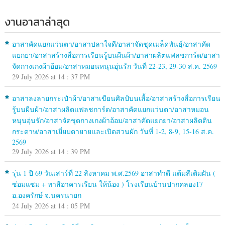
งานอาสาล่าสุด
อาสาคัดแยกแว่นตา/อาสาปลาใจดี/อาสาจัดชุดเมล็ดพันธุ์/อาสาคัด
แยกยา/อาสาสร้างสื่อการเรียนรู้บนผืนผ้า/อาสาผลิตแฟลชการ์ด/อาสา
จัดกางเกงผ้าอ้อม/อาสาหมอนหนุนอุ่นรัก วันที่ 22-23, 29-30 ส.ค. 2569
29 July 2026 at 14 : 37 PM
อาสาลงลายกระเป๋าผ้า/อาสาเขียนศิลป์บนเสื้อ/อาสาสร้างสื่อการเรียน
รู้บนผืนผ้า/อาสาผลิตแฟลชการ์ด/อาสาคัดแยกแว่นตา/อาสาหมอน
หนุนอุ่นรัก/อาสาจัดชุดกางเกงผ้าอ้อม/อาสาคัดแยกยา/อาสาผลิตดิน
กระดาษ/อาสาเยี่ยมตายายและเปิดสวนผัก วันที่ 1-2, 8-9, 15-16 ส.ค.
2569
29 July 2026 at 14 : 39 PM
รุ่น 1 ปี 69 วันเสาร์ที่ 22 สิงหาคม พ.ศ.2569 อาสาทำดี แต้มสีเติมฝัน (
ซ่อมแซม + ทาสีอาคารเรียน ให้น้อง ) โรงเรียนบ้านปากคลอง17
อ.องครักษ์ จ.นครนายก
24 July 2026 at 14 : 05 PM