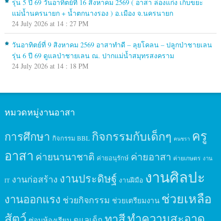
รุ่น 5 ปี 69 วันอาทิตย์ที่ 16 สิงหาคม 2569 ( อาสา ล่องแก่ง เก็บขยะ
แม่น้ำนครนายก + น้ำตกนางรอง ) อ.เมือง จ.นครนายก
24 July 2026 at 14 : 27 PM
วันอาทิตย์ที่ 9 สิงหาคม 2569 อาสาทำดี – ลุยโคลน – ปลูกป่าชายเลน
รุ่น 6 ปี 69 ดูแลป่าชายเลน ณ. ปากแม่น้ำสมุทรสงคราม
24 July 2026 at 14 : 18 PM
หมวดหมู่งานอาสา
ครู
กิจกรรมกับเด็กๆ
การศึกษา
กิจกรรม BBL
คนชรา
อาสา
ค่ายนานาชาติ
ค่ายอาสา
ค่ายอนุรักษ์
ค่ายเกษตร
งาน
งานศิลปะ
งานประดิษฐ์
งานก่อสร้าง
งานฝีมือ
IT
ช่วยเหลือ
งานออกแรง
ช่วยกิจกรรม
ช่วยเตรียมงาน
สัตว์
ทาสี
ทำความสะอาด
ดูแลเด็ก
ซ่อมห้องเรียน