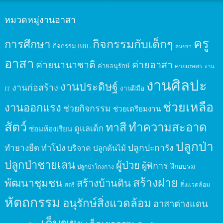
หมวดหมู่งานอาสา
ครู
กิจกรรมกับเด็กๆ
การศึกษา
กิจกรรม BBL
คนชรา
อาสา
ค่ายนานาชาติ
ค่ายอาสา
ค่ายอนุรักษ์
ค่ายเกษตร
งาน
งานศิลปะ
งานประดิษฐ์
งานก่อสร้าง
งานฝีมือ
IT
ช่วยเหลือ
งานออกแรง
ช่วยกิจกรรม
ช่วยเตรียมงาน
สัตว์
ทาสี
ทำความสะอาด
ดูแลเด็ก
ซ่อมห้องเรียน
ปลูกป่า
ปลูกปะการัง
ทำยางยืด
ทำโป่ง
บริจาค
ปลูกต้นไม้
ปลูกป่าชายเลน
ผู้ป่วย
ผู้พิการ
ฝึกอบรม
ปลูกป่าโกงกาง
สร้างฝาย
พัฒนาชุมชน
สร้างบ้านดิน
สิ่งแวดล้อม
สตรี
หัตถกรรม
อนุรักษ์สิ่งแวดล้อม
อาสาต่างแดน
เก็บขยะ