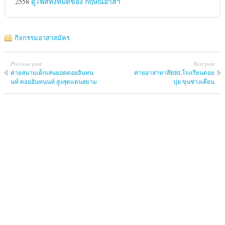
2558
ดูโพสทั้งหมดของ กฤษณ์อาสา
กิจกรรมอาสาสมัคร
Previous post
Next post
ค่ายสนามเด็กเล่นยอดดอยอินทน
ค่ายอาสาทาสีBBLโรงเรียนดอย
นท์ ดอยอินทนนท์ สูงสุดแดนสยาม
ปุย ขุนช่างเคี่ยน