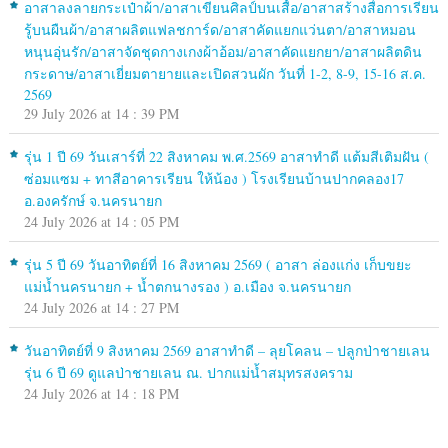
อาสาลงลายกระเป๋าผ้า/อาสาเขียนศิลป์บนเสื้อ/อาสาสร้างสื่อการเรียน
รู้บนผืนผ้า/อาสาผลิตแฟลชการ์ด/อาสาคัดแยกแว่นตา/อาสาหมอน
หนุนอุ่นรัก/อาสาจัดชุดกางเกงผ้าอ้อม/อาสาคัดแยกยา/อาสาผลิตดิน
กระดาษ/อาสาเยี่ยมตายายและเปิดสวนผัก วันที่ 1-2, 8-9, 15-16 ส.ค.
2569
29 July 2026 at 14 : 39 PM
รุ่น 1 ปี 69 วันเสาร์ที่ 22 สิงหาคม พ.ศ.2569 อาสาทำดี แต้มสีเติมฝัน (
ซ่อมแซม + ทาสีอาคารเรียน ให้น้อง ) โรงเรียนบ้านปากคลอง17
อ.องครักษ์ จ.นครนายก
24 July 2026 at 14 : 05 PM
รุ่น 5 ปี 69 วันอาทิตย์ที่ 16 สิงหาคม 2569 ( อาสา ล่องแก่ง เก็บขยะ
แม่น้ำนครนายก + น้ำตกนางรอง ) อ.เมือง จ.นครนายก
24 July 2026 at 14 : 27 PM
วันอาทิตย์ที่ 9 สิงหาคม 2569 อาสาทำดี – ลุยโคลน – ปลูกป่าชายเลน
รุ่น 6 ปี 69 ดูแลป่าชายเลน ณ. ปากแม่น้ำสมุทรสงคราม
24 July 2026 at 14 : 18 PM