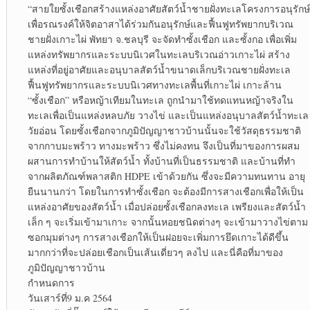
“สายใยซั้งเชือกสร้างแหล่งอาศัยสัตว์น้ำชายฝั่งทะเลโครงการอนุรักษ์
เพื่อรณรงค์ให้จิตอาสาได้ร่วมกันอนุรักษ์และฟื้นฟูทรัพยากบริเวณ
ชายฝั่งเกาะไผ่ พัทยา จ.ชลบุรี จะจัดทำซั้งเชือก และซั้งกอ เพื่อเพิ่ม
แหล่งทรัพยากรและระบบนิเวศในทะเลบริเวณอ่าวเกาะไผ่ สร้าง
แหล่งที่อยู่อาศัยและอนุบาลสัตว์น้ำขนาดเล็กบริเวณชายฝั่งทะเล
ฟื้นฟูทรัพยากรและระบบนิเวศทางทะเลพื้นที่เกาะไผ่ เกาะล้าน
“ซั้งเชือก” หรือหญ้าเทียมในทะเล ถูกนำมาใช้ทดแทนหญ้าจริงใน
ทะเลเพื่อเป็นแหล่งหลบภัย วางไข่ และเป็นแหล่งอนุบาลสัตว์น้ำทะเล
วัยอ่อน โดยซั้งเชือกจากภูมิปัญญาชาวบ้านนั้นจะใช้วัสดุธรรมชาติ
จากกาบมะพร้าว ทางมะพร้าว ซึ่งไม่คงทน จึงเป็นที่มาของการผสม
ผสานการทำบ้านให้สัตว์น้ำ ทั้งบ้านที่เป็นธรรมชาติ และบ้านที่ทำ
จากผลิตภัณฑ์พลาสติก HDPE เข้าด้วยกัน ซึ่งจะมีความทนทาน อายุ
ยืนนานกว่า โดยในการทำซั้งเชือก จะต้องมีการสางเชือกเพื่อให้เป็น
แหล่งอาศัยของสัตว์น้ำ เมื่อปล่อยซั้งเชือกลงทะเล เพรียงและสัตว์น้ำ
เล็ก ๆ จะเริ่มเข้ามาเกาะ จากนั้นหอยชนิดต่างๆ จะเข้ามาวางไข่ตาม
ซอกมุมต่างๆ การสางเชือกให้เป็นฝอยจะเพิ่มการยึดเกาะได้ดีขึ้น
มากกว่าที่จะปล่อยเชือกเป็นเส้นเดี่ยวๆ ลงไป และนี่คือที่มาของ
ภูมิปัญญาชาวบ้าน
กำหนดการ
วันเสาร์ที่9 ม.ค 2564