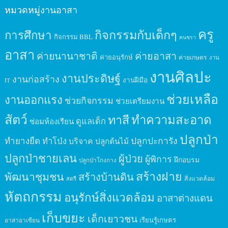
หมวดหมู่งานอาสา
ครู
กิจกรรมกับเด็กๆ
การศึกษา
กิจกรรม BBL
คนชรา
อาสา
ค่ายนานาชาติ
ค่ายอาสา
ค่ายอนุรักษ์
ค่ายเกษตร
งาน
งานศิลปะ
งานประดิษฐ์
งานก่อสร้าง
งานฝีมือ
IT
ช่วยเหลือ
งานออกแรง
ช่วยกิจกรรม
ช่วยเตรียมงาน
สัตว์
ทาสี
ทำความสะอาด
ดูแลเด็ก
ซ่อมห้องเรียน
ปลูกป่า
ปลูกปะการัง
ทำยางยืด
ทำโป่ง
บริจาค
ปลูกต้นไม้
ปลูกป่าชายเลน
ผู้ป่วย
ผู้พิการ
ฝึกอบรม
ปลูกป่าโกงกาง
สร้างฝาย
พัฒนาชุมชน
สร้างบ้านดิน
สิ่งแวดล้อม
สตรี
หัตถกรรม
อนุรักษ์สิ่งแวดล้อม
อาสาต่างแดน
เก็บขยะ
เด็กเยาวชน
เรียนรู้เกษตร
อาสาอาเซียน