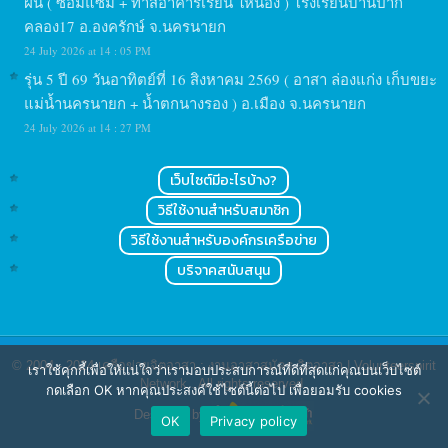
ฝัน ( ซ่อมแซม + ทาสีอาคารเรียน ให้น้อง ) โรงเรียนบ้านปาก
คลอง17 อ.องครักษ์ จ.นครนายก
24 July 2026 at 14 : 05 PM
รุ่น 5 ปี 69 วันอาทิตย์ที่ 16 สิงหาคม 2569 ( อาสา ล่องแก่ง เก็บขยะ
แม่น้ำนครนายก + น้ำตกนางรอง ) อ.เมือง จ.นครนายก
24 July 2026 at 14 : 27 PM
เว็บไซต์มีอะไรบ้าง?
วิธีใช้งานสำหรับสมาชิก
วิธีใช้งานสำหรับองค์กรเครือข่าย
บริจาคสนับสนุน
© 2004 - 2024
เครือข่ายจิตอาสา : งานอาสาสมัคร จิตอาสา | Volunteerspirit
เราใช้คุกกี้เพื่อให้แน่ใจว่าเรามอบประสบการณ์ที่ดีที่สุดแก่คุณบนเว็บไซต์
Network
. All rights reserved.
กดเลือก OK หากคุณประสงค์ใช้ไซต์นี้ต่อไป เพื่อยอมรับ cookies
Designed by
OK
Privacy policy