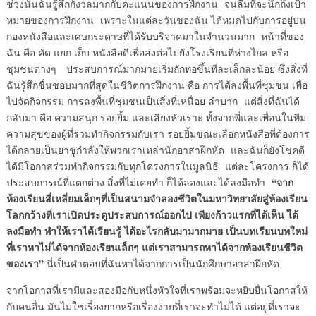
ช่วงนั้นฉันรู้สึกกังวลมากกับคะแนนของการฝึกงาน จนลืมที่จะนึกถึงเป้า
หมายของการฝึกงาน เพราะในแต่ละวันของฉัน ได้หมดไปกับการอยู่บน
กองหนังสือและเศษกระดาษที่ได้รับบริจาคมาในจำนวนมาก หน้าที่ของ
ฉัน คือ คัด แยก เก็บ หนังสือดีเพื่อส่งต่อไปยังโรงเรียนที่ห่างไกล หรือ
ชุมชนต่างๆ ประสบการณ์มากมายเริ่มถักทอขึ้นทีละเล็กละน้อย ซึ่งสิ่งที่
ฉันรู้สึกชื่นชอบมากที่สุดในชีวิตการฝึกงาน คือ การได้ลงพื้นที่ชุมชน เพื่อ
ไปจัดกิจกรรม การลงพื้นที่ชุมชนเป็นสิ่งที่เหนื่อย ลำบาก แต่สิ่งที่ฉันได้
กลับมา คือ ความสนุก รอยยิ้ม และเสียงหัวเราะ ทั้งจากพี่และเพื่อนในทีม
ความสุขของผู้ที่ร่วมทำกิจกรรมกับเรา รอยยิ้มขณะเลือกหนังสือที่ต้องการ
ได้กลายเป็นยาชูกำลังให้พวกเราเหล่านักอาสาฝึกหัด และฉันก็ยังโชคดี
ได้มีโอกาสร่วมทำกิจกรรมกับทุกโครงการในมูลนิธิ แต่ละโครงการ ก็ได้
“จาก
ประสบการณ์ที่แตกต่าง สิ่งที่ไม่เคยทำ ก็ได้ลองและได้ลงมือทำ
ห้องเรียนสี่เหลี่ยมเล็กๆที่เป็นสนามจำลองชีวิตในมหาวิทยาลัยสู่ห้องเรียน
โลกกว้างที่เราเปิดประตูประสบการณ์ออกไป เพียงก้าวแรกที่ได้เห็น ได้
ลงมือทำ ทำให้เราได้เรียนรู้ ได้อะไรกลับมามากมาย เป็นบทเรียนบทใหม่
ที่เราหาไม่ได้จากห้องเรียนเล็กๆ แต่เราสามารถหาได้จากห้องเรียนชีวิต
ของเรา”
นี่เป็นคำตอบที่ฉันหาได้จากการเป็นนักศึกษาอาสาฝึกหัด
จากโอกาสที่เรามีและสองมือกับหนึ่งหัวใจที่เราพร้อมจะหยิบยื่นโอกาสให้
กับคนอื่น มันไม่ใช่เรื่องยากหรือเรื่องง่ายที่เราจะทำไม่ได้ แต่อยู่ที่เราจะ