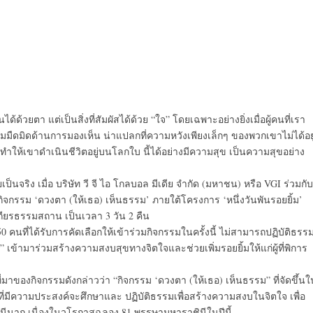
็นได้ด้วยตา แต่เป็นสิ่งที่สัมผัสได้ด้วย “ใจ” โดยเฉพาะอย่างยิ่งเมื่อผู้คนที่เรา
วามมืดมิดด้านการมองเห็น น่าแปลกที่ความหวังเพียงเล็กๆ ของพวกเขาไม่ได้อยู
ทำให้เขาดำเนินชีวิตอยู่บนโลกใบ นี้ได้อย่างมีความสุข เป็นความสุขอย่าง
จริง เมื่อ บริษัท วี จี ไอ โกลบอล มีเดีย จำกัด (มหาชน) หรือ VGI ร่วมกับ
รม ‘ดวงตา (ให้เธอ) เห็นธรรม’ ภายใต้โครงการ ‘หนึ่งวันพันรอยยิ้ม’
สถียรธรรมสถาน เป็นเวลา 3 วัน 2 คืน
 คนที่ได้รับการคัดเลือกให้เข้าร่วมกิจกรรมในครั้งนี้ ไม่สามารถปฏิบัติธรร
” เข้ามาร่วมสร้างความสงบสุขทางจิตใจและช่วยเพิ่มรอยยิ้มให้แก่ผู้ที่พิการ
่มาของกิจกรรมดังกล่าวว่า “กิจกรรม ‘ดวงตา (ให้เธอ) เห็นธรรม” ที่จัดขึ้นใ
่มีความประสงค์จะศึกษาและ ปฏิบัติธรรมเพื่อสร้างความสงบในจิตใจ เพื่อ
ินีนาถ เนื่องในวโรกาสฉลอง 81 พรรษามหาราชินีในปีนี้