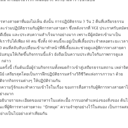
รทางสายตาที่มองไม่เห็น ดังนั้น การปฏิบัติธรรม 3 วัน 2 คืนที่เสถียรธรรม
และร่วมปฏิบัติธรรมกับผู้พิการทางสายตา ซึ่งหลังจากที่ VGI ประกาศรับสมัค
งดีเยี่ยม และประสบความสำเร็จมากอย่างมาก เพราะมีผู้สมัครเข้ามาเป็น
ับได้เพียง 60 คน ซึ่งทั้ง 60 คนนี้จะอยู่เป็นพี่เลี้ยงประจำตลอดระยะเวลา
คนที่สลับสับเปลี่ยนเข้ามาทำหน้าที่พี่เลี้ยงและช่วยดูแลผู้พิการทางสายตา
บสนุนให้เกิดขึ้นกิจกรรมนี้แล้ว ยังถือเป็นความประทับใจกับภาพการดูแล
 กล่าว
้ เริ่มต้นเมื่อผู้ร่วมกิจกรรมทั้งหมดก้าวเข้าสู่เสถียรธรรมสถาน เหล่าจิ
ย์ เสถียรสุตโดยเป็นการฝึกปฏิบัติธรรมสร้างวิถีชีวิตแห่งการภาวนา ด้วย
ติจากกิจกรรมต่างๆ ให้ปฏิบัติร่วมกัน
ด้ทำความรู้จักและทำความเข้าใจในเรื่อง ของการสื่อสารกับผู้พิการทางสายตาไ
อย่างมาก
รอธิบายรายละเอียดของอาหารในแต่ละมื้อ การบอกตำแหน่งของสิ่งของ ต้นไ
 ขณะที่ผู้พิการทางสายตาจะ “ปักหมุด” ความจำทุกอย่างไว้ในสมอง เป็นการผส
่างเป็นไปอย่างเท่าเทียมกัน