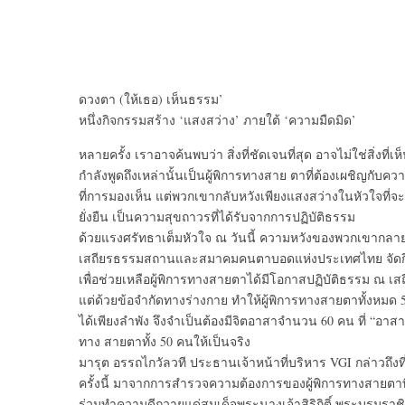
ดวงตา (ให้เธอ) เห็นธรรม’
หนึ่งกิจกรรมสร้าง ‘แสงสว่าง’ ภายใต้ ‘ความมืดมิด’
หลายครั้ง เราอาจค้นพบว่า สิ่งที่ชัดเจนที่สุด อาจไม่ใช่สิ่งที่เห
กำลังพูดถึงเหล่านั้นเป็นผู้พิการทางสาย ตาที่ต้องเผชิญกับค
ที่การมองเห็น แต่พวกเขากลับหวังเพียงแสงสว่างในหัวใจที่จะ
ยั่งยืน เป็นความสุขถาวรที่ได้รับจากการปฏิบัติธรรม
ด้วยแรงศรัทธาเต็มหัวใจ ณ วันนี้ ความหวังของพวกเขากลายเป็น
เสถียรธรรมสถานและสมาคมคนตาบอดแห่งประเทศไทย จัดกิจกร
เพื่อช่วยเหลือผู้พิการทางสายตาได้มีโอกาสปฏิบัติธรรม ณ เ
แต่ด้วยข้อจำกัดทางร่างกาย ทำให้ผู้พิการทางสายตาทั้งหมด 50
ได้เพียงลำพัง จึงจำเป็นต้องมีจิตอาสาจำนวน 60 คน ที่ “อาสา
ทาง สายตาทั้ง 50 คนให้เป็นจริง
มารุต อรรถไกวัลวที ประธานเจ้าหน้าที่บริหาร VGI กล่าวถึงที
ครั้งนี้ มาจากการสำรวจความต้องการของผู้พิการทางสายตาที
ร่วมทำความดีถวายแด่สมเด็จพระนางเจ้าสิริกิติ์ พระบรมราช