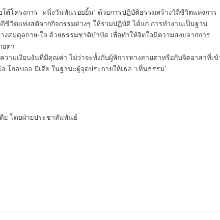
ต้โครงการ ‘หนึ่งวันพันรอยยิ้ม’ ด้วยการปฏิบัติธรรมสร้างวิถีชีวิตแห่งการ
ถีชีวิตแห่งสติจากกิจกรรมต่างๆ ให้ร่วมปฏิบัติ ได้แก่ การทำงานเป็นฐาน
้างสมดุลกาย-ใจ ด้วยธรรมชาติบำบัด เพื่อทำให้จิตใจมีความสงบจากการ
สายตา
เงียบงันที่มีคุณค่า ไม่ว่าจะทั้งกับผู้พิการทางสายตาหรือกับจิตอาสาที่เข้
ไอ โกลบอล มีเดีย ในฐานะผู้จุดประกายให้เธอ ‘เห็นธรรม’
เดีย โดยฝ่ายประชาสัมพันธ์