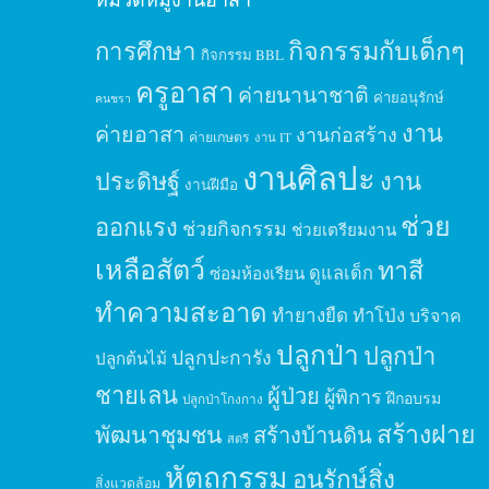
กิจกรรมกับเด็กๆ
การศึกษา
กิจกรรม BBL
ครูอาสา
ค่ายนานาชาติ
ค่ายอนุรักษ์
คนชรา
งาน
ค่ายอาสา
งานก่อสร้าง
ค่ายเกษตร
งาน IT
งานศิลปะ
ประดิษฐ์
งาน
งานฝีมือ
ช่วย
ออกแรง
ช่วยกิจกรรม
ช่วยเตรียมงาน
เหลือสัตว์
ทาสี
ดูแลเด็ก
ซ่อมห้องเรียน
ทำความสะอาด
ทำยางยืด
ทำโป่ง
บริจาค
ปลูกป่า
ปลูกป่า
ปลูกปะการัง
ปลูกต้นไม้
ชายเลน
ผู้ป่วย
ผู้พิการ
ฝึกอบรม
ปลูกป่าโกงกาง
สร้างฝาย
พัฒนาชุมชน
สร้างบ้านดิน
สตรี
หัตถกรรม
อนุรักษ์สิ่ง
สิ่งแวดล้อม