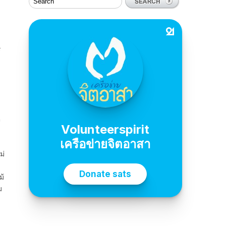
ร
ต
ม่
ม้
ม