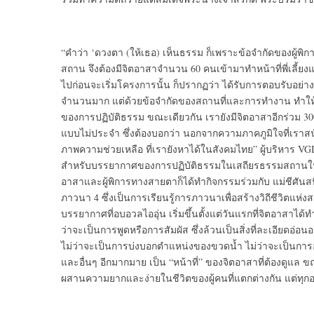
“คำว่า ‘ดวงตา (ให้เธอ) เห็นธรรม ก็เพราะข้อจำกัดของผู้พิกา
สถาน จึงต้องมีจิตอาสาจำนวน 60 คนเข้ามาทำหน้าที่พี่เลี้ยง
ไปก่อนจะเริ่มโครงการนั้น ก็ปรากฏว่า ได้รับการตอบรับอย่า
จำนวนมาก แต่ด้วยข้อจำกัดของสถานที่และการทำงาน ทำให้เราร
ของการปฏิบัติธรรม ขณะเดียวกัน เรายังมีจิตอาสาอีกร่วม 300 
แบบไม่ประจำ ซึ่งต้องบอกว่า นอกจากความภาคภูมิใจที่เราสนั
ภาพความช่วยเหลือ ที่เรายังหาได้ในสังคมไทย” ผู้บริหาร VGI
สำหรับบรรยากาศของการปฏิบัติธรรมในเสถียรธรรมสถานในครั้งนี
อาสาและผู้พิการทางสายตาก็ได้ทำกิจกรรมร่วมกับ แม่ชีศันสนี
ภาวนา 4 ซึ่งเป็นการเรียนรู้การภาวนาเพื่อสร้างวิถีชีวิตแห่งส
บรรยากาศที่อบอวลไออุ่น เริ่มขึ้นตั้งแต่วันแรกที่จิตอาสาไ
ว่าจะเป็นการพูดหรือการสัมผัส ซึ่งล้วนเป็นสิ่งที่ละเอียดอ่อน
ไม่ว่าจะเป็นการบ่งบอกตำแหน่งของขวดน้ำ ไม่ว่าจะเป็นกา
และอื่นๆ อีกมากมาย เป็น “หน้าที่” ของจิตอาสาที่ต้องดูแล
ผสานความยากและง่ายในชีวิตของผู้คนที่แตกต่างกัน แต่ทุกอย