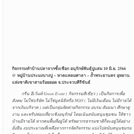
กิจกรรมทำบ้านปลาจากซั้งเชือก อนุรักษ์พันธุ์ปูแสม 10 มิ.ย. 2566
@ หมู่บ้านประมงบางปู – หาดแหลมศาลา – ถ้ำพระยานคร อุทยาน
แห่งชาติเขาสามร้อยยอด จ.ประจวบคีรีขันธ์
กรีน อีเว้นท์ Green Event ( กิจกรรมสีเขียว ) เป็นกิจการเพื่อ
สังคม ไม่ใช่บริษัท ไม่ใช่มูลนิธิหรือ NGO ( ไม่มีเงินเดือน ไม่มีรายได้
จากเงินบริจาค ) แต่เป็นกลุ่มจัดค่ายกิจกรรม อบรม สัมมนา ศึกษาดู
งาน และทริปท่องเที่ยวเชิงอนุรักษ์ โดยเน้นสนับสนุนชุมชน ให้ชาว
บ้านมีรายได้ หากคนพื้นที่อยู่ได้ ทรัพยากรธรรมชาติก็จะอยู่ได้อย่าง
ยั่งยืน งบประมาณที่เหลือจากการจัดกิจกรรม แบ่งไปสนับสนุนชมรม