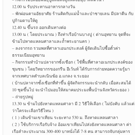
12.00 น รับประทานอาหารกลางวัน
– พักผ่อนตามอัธยาศัย ร้านติดกับแม่น้ำและป่าชายเลน มีปลาตีน กับ
ปูก้ามดาบให้ดู
12.40 น ขึ้นรถ ออกเดินทางต่อ
13.00 น ( โดยประมาณ ) ถึงท่าเรือบ้านบางปู ( ด่านอุทยาน จุดที่จะ
ข้ามไปหาดแหลมศาลาและถ้ำพระยานคร )
– ลงจากรถ รวมพลที่ศาลาเอนกประสงค์ ผู้จัดเดินไปซื้อตั๋วค่า
ธรรมเนียมอุทยาน
– กิจกรรมทำบ้านปลาจากซั้งเชือก ( ใช้พื้นที่ศาลาอเนกประสงค์ของ
ชุมชน ) โดยวิทยากรของกรีน อีเว้นท์ ได้รับการถ่ายทอดความรู้มา
จากเทศบาลตำบลเนินฆ้อ อ.แกลง จ.ระยอง
( บ้านปลาจากซั้งเชือกที่ทำขึ้น ผู้จัดกิจกรรมจะนำกลับ เมื่อสะสมได้
10 ชุดขึ้นไป จะนำไปมอบให้สมาคมประมงพื้นบ้านจังหวัดระยอง )
– ถ่ายรูปหมู่
13.30 น ข้ามไปยังหาดแหลมศาลา มี 2 วิธีให้เลือก ( ไม่บังคับ แล้วแต่
ว่าใครจะเลือกวิธีไหน )
( 1 ) เดินข้ามเขาเทียน ระยะทาง 530 ม. ถึงหาดแหลมศาลา
( 2 ) ใช้บริการเรือรับจ้าง อ้อมเขาเทียนไปส่งยังหาดแหลมศาลา ค่า
เรือลำละประมาณ 300-400 บาทนั่งได้ 7-8 คน สามารถจับกลุ่มหาร