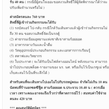
รับ 40 คน
( กรณีมีผู้สนใจเยอะขอสงวนสิทธิ์ให้ผู้จัดพิจารณาได้ว่าจะ
ปรับเพิ่มจำนวนหรือไม่ )
ค่าสมัครคนละ 760 บาท
สิทธิ์ที่ผู้เข้าร่วมกิจกรรมจะได้รับ
(1) รถบัสแอร์ ไป-กลับ กรณีใกล้วันเดินทางแล้วผู้เข้าร่วมกิจกรรมไม่
ถึง 30 คน ขอสงวนสิทธิ์จัดเป็นรถตู้
(2) ค่าธรรมเนียมอุทยานแห่งชาติเขาสามร้อยยอด
(3) อาหารกลางวันและน้ำดื่ม
(4) วัสดุอุปกรณ์ประกอบกิจกรรม และเอกสารการเรียนรู้
(5) สตาฟและวิทยากร
(6) ใบประกาศ ( จะได้รับเป็นไฟล์ทางออนไลน์ หลังจบงาน สามารถ
นำไปประกอบพล็อต-รายงานของ นร. นศ. หรือเก็บไว้เป็นเรซูเม่ หรือ
เก็บสะสมไว้เป็นที่ระลึกได้ )
สำหรับคนที่จะเดินทางไปเองไม่ไปกับรถหมู่คณะ จำกัดไม่เกิน 10 คน
นัดพบที่ร้านยกซดซีฟู๊ด สามร้อยยอด จ.ประจวบ 10.40 น ( ควรเผื่อ
เวลา เพราะคณะอาจจะถึงเร็วกว่าที่คาดการณ์ไว้ ) สมทบค่าใช้จ่าย
คนละ 420 บาท
*** คุณสมบัติผู้สมัคร ***