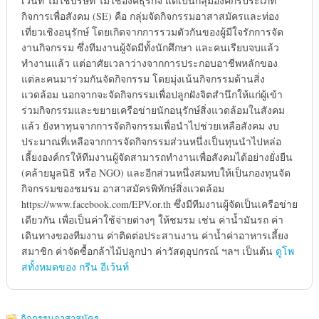
เว้นท์ ไม่ใช่บริษัท ไม่ใช่องค์ธุรกิจ แต่เป็นกลุ่มองค์กรประเภท
กิจการเพื่อสังคม (SE) คือ กลุ่มจัดกิจกรรมอาสาสมัครและท่อง
เที่ยวเชิงอนุรักษ์ โดยเกิดจากการรวมตัวกันของผู้มีใจรักการจัด
งานกิจกรรม ซึ่งทีมงานผู้จัดมีทั้งนักศึกษา และคนเรียบจบแล้ว
ทำงานแล้ว แต่อาศัยเวลาว่างจากการประกอบอาชีพหลักของ
แต่ละคนมาร่วมกันจัดกิจกรรม โดยมุ่งเน้นกิจกรรมด้านสิ่ง
แวดล้อม นอกจากจะจัดกิจกรรมเพื่อปลูกฝังจิตสำนึกให้แก่ผู้เข้า
ร่วมกิจกรรมและขยายเครือข่ายนักอนุรักษ์สิ่งแวดล้อมในสังคม
แล้ว ยังหาทุนจากการจัดกิจกรรมเพื่อนำไปช่วยเหลือสังคม งบ
ประมาณที่เหลือจากการจัดกิจกรรมส่วนหนึ่งเป็นทุนนำไปหล่อ
เลี้ยงองค์กรให้ทีมงานผู้จัดสามารถทำงานเพื่อสังคมได้อย่างยั่งยืน
(คล้ายมูลนิธิ หรือ NGO) และอีกส่วนหนึ่งสมทบให้เป็นกองทุนจัด
กิจกรรมของชมรม อาสาสมัครพิทักษ์สิ่งแวดล้อม
https://www.facebook.com/EPV.or.th ซึ่งมีทีมงานผู้จัดเป็นเครือข่าย
เดียวกัน เพื่อเป็นค่าใช้จ่ายต่างๆ ให้ชมรม เช่น ค่าน้ำมันรถ ค่า
เดินทางของทีมงาน ค่าติดต่อประสานงาน ค่าน้ำค่าอาหารเลี้ยง
สมาชิก ค่าจัดซื้อกล้าไม้ปลูกป่า ค่าวัสดุอุปกรณ์ ฯลฯ เป็นต้น
ดูโพ
สทั้งหมดของ กรีน อีเว้นท์
กิจกรรมอาสาสมัคร