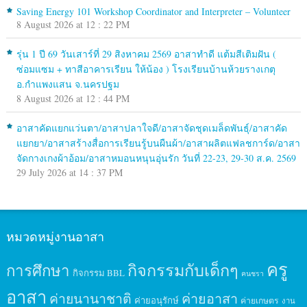
Saving Energy 101 Workshop Coordinator and Interpreter – Volunteer
8 August 2026 at 12 : 22 PM
รุ่น 1 ปี 69 วันเสาร์ที่ 29 สิงหาคม 2569 อาสาทำดี แต้มสีเติมฝัน (
ซ่อมแซม + ทาสีอาคารเรียน ให้น้อง ) โรงเรียนบ้านห้วยรางเกตุ
อ.กำแพงแสน จ.นครปฐม
8 August 2026 at 12 : 44 PM
อาสาคัดแยกแว่นตา/อาสาปลาใจดี/อาสาจัดชุดเมล็ดพันธุ์/อาสาคัด
แยกยา/อาสาสร้างสื่อการเรียนรู้บนผืนผ้า/อาสาผลิตแฟลชการ์ด/อาสา
จัดกางเกงผ้าอ้อม/อาสาหมอนหนุนอุ่นรัก วันที่ 22-23, 29-30 ส.ค. 2569
29 July 2026 at 14 : 37 PM
หมวดหมู่งานอาสา
ครู
กิจกรรมกับเด็กๆ
การศึกษา
กิจกรรม BBL
คนชรา
อาสา
ค่ายนานาชาติ
ค่ายอาสา
ค่ายอนุรักษ์
ค่ายเกษตร
งาน