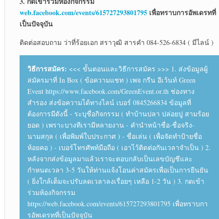
3. กดเข้าร่วมห้องกิจกรรม
web.facebook.com/events/615727293801795
เพื่อทราบการอัพเดรทที่
เป็นปัจจุบัน
ติดต่อสอบถาม ว่าที่ร้อยเอก สราวุฒิ สารคำ 084-526-6834 ( มีไลน์ )
วิธีการสมัคร:
<<< ขั้นตอนและวิธีการสมัคร >>> 1. ส่งข้อมูลผู้
สมัครมาที่ In Box ( ข้อความแชท ) เพจ กรีน อีเว้นท์ Green
Event https://www.facebook.com/GreenEvent.or.th ช่องทาง
สำรอง ส่งข้อความได้ทางไลน์ เบอร์ 0845266834 ข้อมูลที่
ต้องการมีดังนี้ - ระบุชื่อกิจกรรม ( ทำบ้านปลา ปล่อยปู สามร้อย
ยอด ) เพราะบางทีเรามีหลายงาน - คำนำหน้าชื่อ-ชื่อจริง-
นามสกุล ( เพื่อพิมพ์ใบประกาศ ) - ชื่อเล่น ( เพื่อจัดทำป้ายชื่อ
ห้อยคอ ) - เบอร์โทรศัพท์มือถือ ( เอาไว้ติดต่อกันเวลาจำเป็น ) 2.
หลังจากส่งข้อมูลมาแล้วเราจะตอบกลับเป็นเลขบัญชีและ
กำหนดเวลา 3-5 วันให้ท่านแจ้งโอนค่าสมัครเพื่อเป็นการยืนยัน
( ยิ่งใกล้เต็มจะปรับลดเวลาลงเรื่อยๆ เหลือ 1-2 วัน ) 3. กดเข้า
ร่วมห้องกิจกรรม
https://web.facebook.com/events/615727293801795 เพื่อทราบกา
รอัพเดรทที่เป็นปัจจุบัน