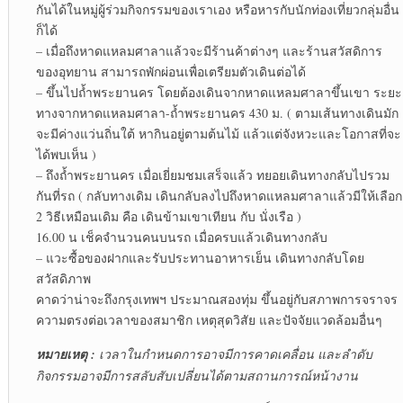
กันได้ในหมู่ผู้ร่วมกิจกรรมของเราเอง หรือหารกับนักท่องเที่ยวกลุ่มอื่น
ก็ได้
– เมื่อถึงหาดแหลมศาลาแล้วจะมีร้านค้าต่างๆ และร้านสวัสดิการ
ของอุทยาน สามารถพักผ่อนเพื่อเตรียมตัวเดินต่อได้
– ขึ้นไปถ้ำพระยานคร โดยต้องเดินจากหาดแหลมศาลาขึ้นเขา ระยะ
ทางจากหาดแหลมศาลา-ถ้ำพระยานคร 430 ม. ( ตามเส้นทางเดินมัก
จะมีค่างแว่นถิ่นใต้ หากินอยู่ตามต้นไม้ แล้วแต่จังหวะและโอกาสที่จะ
ได้พบเห็น )
– ถึงถ้ำพระยานคร เมื่อเยี่ยมชมเสร็จแล้ว ทยอยเดินทางกลับไปรวม
กันที่รถ ( กลับทางเดิม เดินกลับลงไปถึงหาดแหลมศาลาแล้วมีให้เลือก
2 วิธีเหมือนเดิม คือ เดินข้ามเขาเทียน กับ นั่งเรือ )
16.00 น เช็คจำนวนคนบนรถ เมื่อครบแล้วเดินทางกลับ
– แวะซื้อของฝากและรับประทานอาหารเย็น เดินทางกลับโดย
สวัสดิภาพ
คาดว่าน่าจะถึงกรุงเทพฯ ประมาณสองทุ่ม ขึ้นอยู่กับสภาพการจราจร
ความตรงต่อเวลาของสมาชิก เหตุสุดวิสัย และปัจจัยแวดล้อมอื่นๆ
หมายเหตุ :
เวลาในกำหนดการอาจมีการคาดเคลื่อน และลำดับ
กิจกรรมอาจมีการสลับสับเปลี่ยนได้ตามสถานการณ์หน้างาน