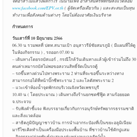
จิตอาสาไม่แสวงผลกำไร ในนามเพจ อาสาสมัครพิทักษ์สิ่งแวดล้อม
www.facebook.com/EPV.or.th
( ผู้จัดเครือเดียวกัน ) และสะสมเป็นทุน
ทำงานเพื่อสังคมด้านต่างๆ โดยไม่ต้องอาศัยเงินบริจาค
กำหนดการ
วันเสาร์ที่ 10 มิถุนายน 2566
06.30 น รวมพลที่ ปตท.สนามเป้า อนุสาวรีย์ชัยสมรภูมิ ( มีแผนที่ให้ดู
ในห้องกิจกรรม ) , รถออก 07.00 น
– เดินทางโดยรถบัสแอร์ , กรณีใกล้วันเดินทางแล้วผู้เข้าร่วมไม่ถึง 30
คนค่าเหมารถบัสไม่พอขอสงวนสิทธิ์จัดเป็นรถตู้
– รถขึ้นทางด่วนไปทางพระราม 2 ท่านที่จะขอขึ้นระหว่างทาง
สามารถรอได้ที่หน้าบิ๊กซีพระราม 2 และโลตัสพระราม 2
– แวะเข้าห้องน้ำจุดพักรถบริเวณจังหวัดเพชรบุรี
10.40 น ( โดยประมาณ ) เดินทางถึงร้านยกซดซีฟู๊ด สามร้อยยอด
จ.ประจวบ
– รับฟังคำชี้แจง ฟังบรรยายเกี่ยวกับการอนุรักษ์ทรัพยากรธรรมชาติ
และสิ่งแวดล้อม
– สาธิตภูมิปัญญาชาวบ้าน การนำเอากระป๋องที่เป็นขยะอลูมิเนียม
มารีไซเคิลทำเป็นเครื่องมือประมงพื้นบ้าน ที่ชาวบ้านใช้ดักปูแสม
– กิจกรรมปล่อยพันธุ์ปูแสมลงสู่แหล่งอนุบาลสัตว์น้ำ