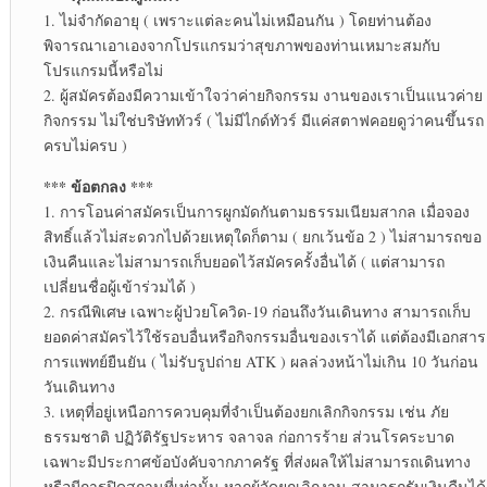
1. ไม่จำกัดอายุ ( เพราะแต่ละคนไม่เหมือนกัน ) โดยท่านต้อง
พิจารณาเอาเองจากโปรแกรมว่าสุขภาพของท่านเหมาะสมกับ
โปรแกรมนี้หรือไม่
2. ผู้สมัครต้องมีความเข้าใจว่าค่ายกิจกรรม งานของเราเป็นแนวค่าย
กิจกรรม ไม่ใช่บริษัททัวร์ ( ไม่มีไกด์ทัวร์ มีแค่สตาฟคอยดูว่าคนขึ้นรถ
ครบไม่ครบ )
*** ข้อตกลง ***
1. การโอนค่าสมัครเป็นการผูกมัดกันตามธรรมเนียมสากล เมื่อจอง
สิทธิ์แล้วไม่สะดวกไปด้วยเหตุใดก็ตาม ( ยกเว้นข้อ 2 ) ไม่สามารถขอ
เงินคืนและไม่สามารถเก็บยอดไว้สมัครครั้งอื่นได้ ( แต่สามารถ
เปลี่ยนชื่อผู้เข้าร่วมได้ )
2. กรณีพิเศษ เฉพาะผู้ป่วยโควิด-19 ก่อนถึงวันเดินทาง สามารถเก็บ
ยอดค่าสมัครไว้ใช้รอบอื่นหรือกิจกรรมอื่นของเราได้ แต่ต้องมีเอกสาร
การแพทย์ยืนยัน ( ไม่รับรูปถ่าย ATK ) ผลล่วงหน้าไม่เกิน 10 วันก่อน
วันเดินทาง
3. เหตุที่อยู่เหนือการควบคุมที่จำเป็นต้องยกเลิกกิจกรรม เช่น ภัย
ธรรมชาติ ปฏิวัติรัฐประหาร จลาจล ก่อการร้าย ส่วนโรคระบาด
เฉพาะมีประกาศข้อบังคับจากภาครัฐ ที่ส่งผลให้ไม่สามารถเดินทาง
หรือมีการปิดสถานที่เท่านั้น หากผู้จัดยกเลิกงาน สามารถรับเงินคืนได้