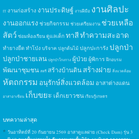
งานศิลปะ
งานประดิษฐ์
งานก่อสร้าง
งานฝีมือ
IT
ช่วยเหลือ
งานออกแรง
ช่วยกิจกรรม
ช่วยเตรียมงาน
สัตว์
ทาสี
ทำความสะอาด
ดูแลเด็ก
ซ่อมห้องเรียน
ปลูกป่า
ปลูกปะการัง
ทำยางยืด
ทำโป่ง
บริจาค
ปลูกต้นไม้
ปลูกป่าชายเลน
ผู้ป่วย
ผู้พิการ
ฝึกอบรม
ปลูกป่าโกงกาง
สร้างฝาย
พัฒนาชุมชน
สร้างบ้านดิน
สิ่งแวดล้อม
สตรี
หัตถกรรม
อนุรักษ์สิ่งแวดล้อม
อาสาต่างแดน
เก็บขยะ
เด็กเยาวชน
เรียนรู้เกษตร
อาสาอาเซียน
บทความล่าสุด
วันอาทิตย์ที่ 20 กันยายน 2569 อาสาดูแลฝาย (Check Dam) รุ่น 3