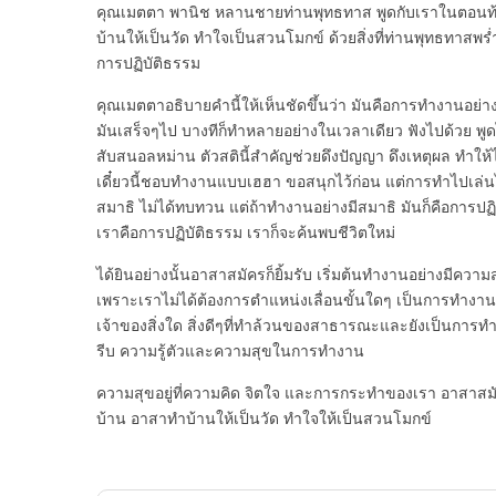
คุณเมตตา พานิช หลานชายท่านพุทธทาส พูดกับเราในตอนท้า
บ้านให้เป็นวัด ทำใจเป็นสวนโมกข์ ด้วยสิ่งที่ท่านพุทธทาสพ
การปฏิบัติธรรม
คุณเมตตาอธิบายคำนี้ให้เห็นชัดขึ้นว่า มันคือการทำงานอย่าง
มันเสร็จๆไป บางทีก็ทำหลายอย่างในเวลาเดียว ฟังไปด้วย พูด
สับสนอลหม่าน ตัวสตินี้สำคัญช่วยดึงปัญญา ดึงเหตุผล ทำให้
เดี๋ยวนี้ชอบทำงานแบบเฮฮา ขอสนุกไว้ก่อน แต่การทำไปเล่นไป ส
สมาธิ ไม่ได้ทบทวน แต่ถ้าทำงานอย่างมีสมาธิ มันก็คือการปฏิ
เราคือการปฏิบัติธรรม เราก็จะค้นพบชีวิตใหม่
ได้ยินอย่างนั้นอาสาสมัครก็ยิ้มรับ เริ่มต้นทำงานอย่างมีความสุ
เพราะเราไม่ได้ต้องการตำแหน่งเลื่อนขั้นใดๆ เป็นการทำงานที
เจ้าของสิ่งใด สิ่งดีๆที่ทำล้วนของสาธารณะและยังเป็นการทำง
รีบ ความรู้ตัวและความสุขในการทำงาน
ความสุขอยู่ที่ความคิด จิตใจ และการกระทำของเรา อาสาส
บ้าน อาสาทำบ้านให้เป็นวัด ทำใจให้เป็นสวนโมกข์