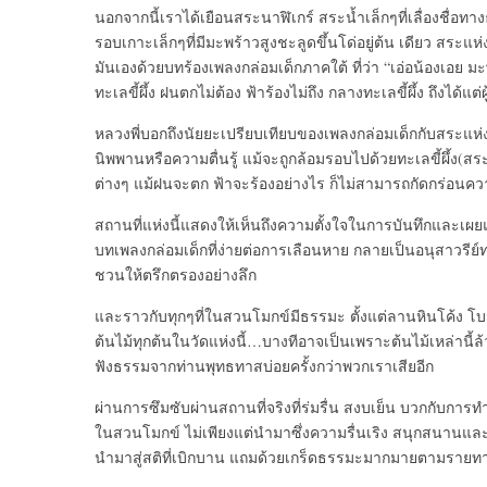
นอกจากนี้เราได้เยือนสระนาฬิเกร์ สระน้ำเล็กๆที่เลื่องชื่อ
รอบเกาะเล็กๆที่มีมะพร้าวสูงชะลูดขึ้นโด่อยู่ต้น เดียว สระแ
มันเองด้วยบทร้องเพลงกล่อมเด็กภาคใต้ ที่ว่า “เอ่อน้องเอย 
ทะเลขี้ผึ้ง ฝนตกไม่ต้อง ฟ้าร้องไม่ถึง กลางทะเลขี้ผึ้ง ถึงได้แต่
หลวงพี่บอกถึงนัยยะเปรียบเทียบของเพลงกล่อมเด็กกับสระแห่งน
นิพพานหรือความตื่นรู้ แม้จะถูกล้อมรอบไปด้วยทะเลขี้ผึ้ง(ส
ต่างๆ แม้ฝนจะตก ฟ้าจะร้องอย่างไร ก็ไม่สามารถกัดกร่อนความต
สถานที่แห่งนี้แสดงให้เห็นถึงความตั้งใจในการบันทึกและเผ
บทเพลงกล่อมเด็กที่ง่ายต่อการเลือนหาย กลายเป็นอนุสาวรีย์ทา
ชวนให้ตรึกตรองอย่างลึก
และราวกับทุกๆที่ในสวนโมกข์มีธรรมะ ตั้งแต่ลานหินโค้ง โ
ต้นไม้ทุกต้นในวัดแห่งนี้…บางทีอาจเป็นเพราะต้นไม้เหล่านี้ล้
ฟังธรรมจากท่านพุทธทาสบ่อยครั้งกว่าพวกเราเสียอีก
ผ่านการซึมซับผ่านสถานที่จริงที่ร่มรื่น สงบเย็น บวกกับการท
ในสวนโมกข์ ไม่เพียงแต่นำมาซึ่งความรื่นเริง สนุกสนานและค
นำมาสู่สติที่เบิกบาน แถมด้วยเกร็ดธรรมะมากมายตามราย