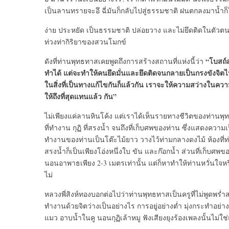
เป็นลานทรายจะอึ ฉี่มันก็กลับไปสู่ธรรมชาติ ฝนตกลงมาน้ำก็ไ
ง่าย ประหยัด เป็นธรรมชาติ ปล่อยวาง และไม่ยึดติดในตัวตนเช่น
ท่วงท่ากิริยาของสวนโมกข์
“โบสถ์
ดังที่ท่านพุทธทาสเคยพูดถึงการสร้างสถานที่แห่งนี้ว่า
ทำได้ แต่จะทำให้คนยึดมั่นและยึดติดจนกลายเป็นกรงขังจิต
ในสิ่งที่เป็นทางแก้ไขกันก็แล้วกัน เราจะให้ความสว่างใน
ให้ถึงที่สุดแทนแล้ว กัน”
ไม่เพียงแค่ลานหินโค้ง แต่เราได้เห็นรายทางชีวิตของท่านพ
ที่ทำงาน กุฏิ ที่สรงน้ำ จนถึงที่เก็บศพของท่าน ซึ่งแสดงความ
ทำงานของท่านเป็นโต๊ะไม้ยาว วางไว้ท่ามกลางดงไม้ ห้องที่ท่า
สรงน้ำก็เป็นเพียงโอ่งหนึ่งใบ ขัน และก๊อกน้ำ ส่วนที่เก็บศพของ
นอนอาพาธเพียง 2-3 เมตรเท่านั้น แต่ก็หาทำให้ท่านหวั่นใจหรื
ไม่
หลวงพี่สิงห์ทองบอกต่อไปว่าท่านพุทธทาสเป็นครูที่ไม่พูดพร่
ทำงานด้วยจิตว่างเป็นอย่างไร การอยู่อย่างต่ำ มุ่งกระทำอย่
แมว อาบน้ำในคู นอนกุฏิเล้าหมู ฟังเสียงยุงร้องเพลงนั้นไม่ใช่