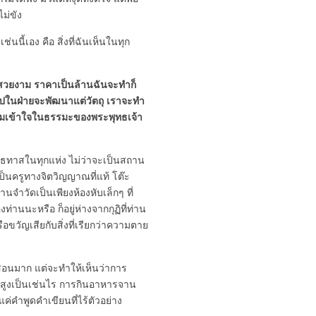
ม่ขัง
นี้เอง คือ สิ่งที่ฉันเห็นในทุก
สวยงาม ราคาเป็นล้านฉันจะทำก็
ไปในฝ่ายจะพัฒนาแต่วัตถุ เราจะทำ
ความเข้าใจในธรรมะของพระพุทธเจ้า
ุทธทาสในทุกแห่ง ไม่ว่าจะเป็นสถาน
เป็นครูทางจิตวิญญาณที่แท้ โต๊ะ
นจำวัดเป็นเพียงห้องหับเล็กๆ ที่
ท่านนะหรือ ก็อยู่ห่างจากกุฏิที่ท่าน
อขวัญเสียกับสิ่งที่เรียกว่าความตาย
ำสอนมาก แต่จะทำให้เห็นว่าการ
างสูงเป็นเช่นไร การกินอาหารจาน
แค่คำพูดคำเขียนที่ไร้ตัวอย่าง