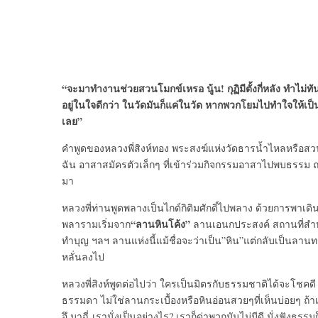
“จะมาทำงานช่วยสวนโมกข์เหรอ นู้น! กุฏิมีตั้งกี่หลัง ทำไม่
อยู่ในใจดีกว่า ในวัดมันก็แค่ในวัด หากพวกโยมไปทำใจให้เป
เลย”
คำพูดของหลวงพี่สิงห์ทอง พระสงฆ์แห่งวัดธารน้ำไหลหรือสว
ฉัน อาสาสมัครตัวเล็กๆ ที่เข้าร่วมกิจกรรมอาสาไปพบธรรม
มา
หลวงพี่ท่านพูดพลางเป็นไกด์กิติมศักดิ์ไปพลาง ด้วยการพา
“ลานหินโค้ง”
พลารามเริ่มจาก
ลานเอนกประสงค์ สถานที่สำหร
ทำบุญ ฯลฯ ลานแห่งนี้แม้ชื่อจะว่าเป็น”หิน”แต่กลับเป็นลานท
หลั่นลงไป
หลวงพี่สิงห์พูดต่อไปว่า ใครเป็นมิตรกับธรรมชาติได้จะโชคดี
ธรรมดา ไม่ใช่ลานกระเบื้องหรือหินอ่อนสวยๆที่เห็นบ่อยๆ ถ้
อึ มาฉี่ เรานั่งเป็นอย่างไร? เราก็ด่าพวกมันไม่มีดี นั่งฟังธรรม