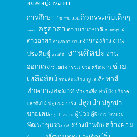
หมวดหมู่งานอาสา
กิจกรรมกับเด็กๆ
การศึกษา
กิจกรรม BBL
ครูอาสา
ค่ายนานาชาติ
ค่ายอนุรักษ์
คนชรา
งาน
ค่ายอาสา
งานก่อสร้าง
ค่ายเกษตร
งาน IT
งานศิลปะ
ประดิษฐ์
งาน
งานฝีมือ
ช่วย
ออกแรง
ช่วยกิจกรรม
ช่วยเตรียมงาน
เหลือสัตว์
ทาสี
ดูแลเด็ก
ซ่อมห้องเรียน
ทำความสะอาด
ทำยางยืด
ทำโป่ง
บริจาค
ปลูกป่า
ปลูกป่า
ปลูกปะการัง
ปลูกต้นไม้
ชายเลน
ผู้ป่วย
ผู้พิการ
ฝึกอบรม
ปลูกป่าโกงกาง
สร้างฝาย
พัฒนาชุมชน
สร้างบ้านดิน
สตรี
หัตถกรรม
อนุรักษ์สิ่ง