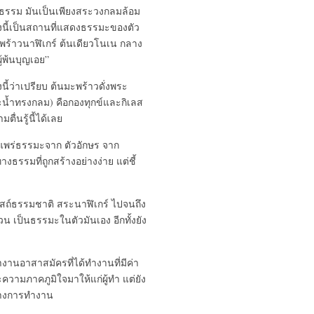
ทางธรรม มันเป็นเพียงสระวงกลมล้อม
ห่งนี้เป็นสถานที่แสดงธรรมะของตัว
มะพร้าวนาฬิเกร์ ต้นเดียวโนเน กลาง
ผู้พ้นบุญเอย”
ี้ว่าเปรียบ ต้นมะพร้าวดั่งพระ
ระน้ำทรงกลม) คือกองทุกข์และกิเลส
ื่นรู้นี้ได้เลย
ยแพร่ธรรมะจาก ตัวอักษร จาก
งธรรมที่ถูกสร้างอย่างง่าย แต่ชี้
บสถ์ธรรมชาติ สระนาฬิเกร์ ไปจนถึง
วน เป็นธรรมะในตัวมันเอง อีกทั้งยัง
ำงานอาสาสมัครที่ได้ทำงานที่มีค่า
วามภาคภูมิใจมาให้แก่ผู้ทำ แต่ยัง
ทางการทำงาน