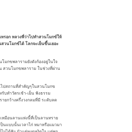
ทันหรอก หลวงพี่ว่าไปทำสวนโมกข์ให้
็นสวนโมกข์ได้ โลกจะเย็นขึ้นเยอะ
นโมกขพลารามยังดังก้องอยู่ในใจ
 ณ สวนโมกขพลาราม ในช่วงที่ผ่าน
เดินไปสถานที่สำคัญๆในสวนโมกข
ับทำวัตรเช้า-เย็น ฟังธรรม
รายกว้างครึ่งวงกลมที่มี ระดับลด
 เหมือนลานแห่งนี้ที่เป็นลานทราย
าเป็นแบบนั้นเวลาไก่ หมาหรือแมวมา
ก็ไม่ได้ฟัง มัวแต่หงุดหงิดใจ แต่พอ