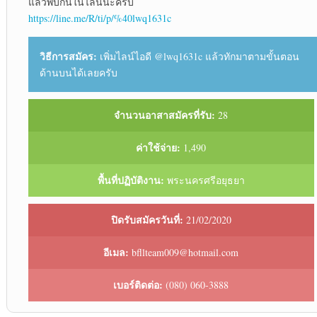
แล้วพบกันในไลน์นะครับ
https://line.me/R/ti/p/%40lwq1631c
วิธีการสมัคร:
เพิ่มไลน์ไอดี @lwq1631c แล้วทักมาตามขั้นตอน
ด้านบนได้เลยครับ
จำนวนอาสาสมัครที่รับ:
28
ค่าใช้จ่าย:
1,490
พื้นที่ปฏิบัติงาน:
พระนครศรีอยุธยา
ปิดรับสมัครวันที่:
21/02/2020
อีเมล:
bfllteam009@hotmail.com
เบอร์ติดต่อ:
(080) 060-3888