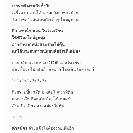
เราจะทำงานกันทั้งวัน
เสร็จงาน อาจได้ลองตกกุ้งกับชาวบ้าน
วันอาทิตย์ เดินเล่นกับเด็กๆ ในหมูู่บ้าน
กิน อาบน้ำ นอน ในโรงเรียน
ใช้ชีวิตสไตล์ลูกทุ่ง
อาจลำบากหน่อย เพราะไม่คุ้น
แต่ได้ประสบการณ์แบบคุ้มจัดเต็มเน้นๆ
ก่อนกลับ แวะแหล่ง OTOP และไหว้พระ
แล้วขึ้นรถไฟกลับถึง กทม. 6 โมงเย็นวันอาทิตย์
?‍♂️?‍♀️?‍♂️?‍♀️?‍♂️?‍♀️?‍♂️
กิจกรรมที่เราจัด มักเต็มไวกว่าที่คิด
หากสนใจ ติดต่อไลน์มาได้เลยครับ
ลังเลนิดเดียว อาจสมัครไม่ทัน
✨✨✨
ค่าสมัคร
จ่ายแล้วไม่ต้องจ่ายเพิ่มอีก