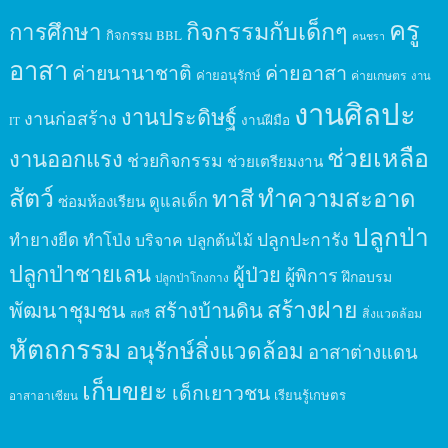
ครู
กิจกรรมกับเด็กๆ
การศึกษา
กิจกรรม BBL
คนชรา
อาสา
ค่ายนานาชาติ
ค่ายอาสา
ค่ายอนุรักษ์
ค่ายเกษตร
งาน
งานศิลปะ
งานประดิษฐ์
งานก่อสร้าง
งานฝีมือ
IT
ช่วยเหลือ
งานออกแรง
ช่วยกิจกรรม
ช่วยเตรียมงาน
สัตว์
ทาสี
ทำความสะอาด
ดูแลเด็ก
ซ่อมห้องเรียน
ปลูกป่า
ปลูกปะการัง
ทำยางยืด
ทำโป่ง
บริจาค
ปลูกต้นไม้
ปลูกป่าชายเลน
ผู้ป่วย
ผู้พิการ
ฝึกอบรม
ปลูกป่าโกงกาง
สร้างฝาย
พัฒนาชุมชน
สร้างบ้านดิน
สิ่งแวดล้อม
สตรี
หัตถกรรม
อนุรักษ์สิ่งแวดล้อม
อาสาต่างแดน
เก็บขยะ
เด็กเยาวชน
เรียนรู้เกษตร
อาสาอาเซียน