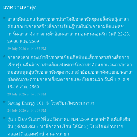
บทความล่าสุด
อาสาคัดแยกแว่นตา/อาสาปลาใจดี/อาสาจัดชุดเมล็ดพันธุ์/อาสา
คัดแยกยา/อาสาสร้างสื่อการเรียนรู้บนผืนผ้า/อาสาผลิตแฟลช
การ์ด/อาสาจัดกางเกงผ้าอ้อม/อาสาหมอนหนุนอุ่นรัก วันที่ 22-23,
29-30 ส.ค. 2569
29 July 2026 at 14 : 37 PM
อาสาลงลายกระเป๋าผ้า/อาสาเขียนศิลป์บนเสื้อ/อาสาสร้างสื่อการ
เรียนรู้บนผืนผ้า/อาสาผลิตแฟลชการ์ด/อาสาคัดแยกแว่นตา/อาสา
หมอนหนุนอุ่นรัก/อาสาจัดชุดกางเกงผ้าอ้อม/อาสาคัดแยกยา/อาสา
ผลิตดินกระดาษ/อาสาเยี่ยมตายายและเปิดสวนผัก วันที่ 1-2, 8-9,
15-16 ส.ค. 2569
29 July 2026 at 14 : 39 PM
Saving Energy 101 @ โรงเรียนวัดธรรมนาวา
24 July 2026 at 14 : 09 PM
รุ่น 1 ปี 69 วันเสาร์ที่ 22 สิงหาคม พ.ศ.2569 อาสาทำดี แต้มสีเติม
ฝัน ( ซ่อมแซม + ทาสีอาคารเรียน ให้น้อง ) โรงเรียนบ้านปาก
คลอง17 อ.องครักษ์ จ.นครนายก