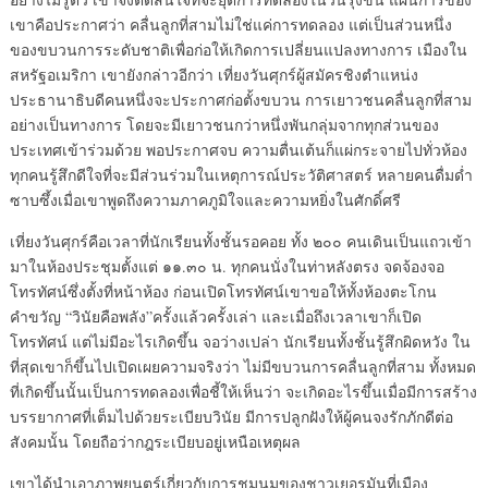
เขาคือประกาศว่า คลื่นลูกที่สามไม่ใช่แค่การทดลอง แต่เป็นส่วนหนึ่ง
ของขบวนการระดับชาติเพื่อก่อให้เกิดการเปลี่ยนแปลงทางการ เมืองใน
สหรัฐอเมริกา เขายังกล่าวอีกว่า เที่ยงวันศุกร์ผู้สมัครชิงตำแหน่ง
ประธานาธิบดีคนหนึ่งจะประกาศก่อตั้งขบวน การเยาวชนคลื่นลูกที่สาม
อย่างเป็นทางการ โดยจะมีเยาวชนกว่าหนึ่งพันกลุ่มจากทุกส่วนของ
ประเทศเข้าร่วมด้วย พอประกาศจบ ความตื่นเต้นก็แผ่กระจายไปทั่วห้อง
ทุกคนรู้สึกดีใจที่จะมีส่วนร่วมในเหตุการณ์ประวัติศาสตร์ หลายคนดื่มด่ำ
ซาบซึ้งเมื่อเขาพูดถึงความภาคภูมิใจและความหยิ่งในศักดิ์ศรี
เที่ยงวันศุกร์คือเวลาที่นักเรียนทั้งชั้นรอคอย ทั้ง ๒๐๐ คนเดินเป็นแถวเข้า
มาในห้องประชุมตั้งแต่ ๑๑.๓๐ น. ทุกคนนั่งในท่าหลังตรง จดจ้องจอ
โทรทัศน์ซึ่งตั้งที่หน้าห้อง ก่อนเปิดโทรทัศน์เขาขอให้ทั้งห้องตะโกน
คำขวัญ “วินัยคือพลัง”ครั้งแล้วครั้งเล่า และเมื่อถึงเวลาเขาก็เปิด
โทรทัศน์ แต่ไม่มีอะไรเกิดขึ้น จอว่างเปล่า นักเรียนทั้งชั้นรู้สึกผิดหวัง ใน
ที่สุดเขาก็ขึ้นไปเปิดเผยความจริงว่า ไม่มีขบวนการคลื่นลูกที่สาม ทั้งหมด
ที่เกิดขึ้นนั้นเป็นการทดลองเพื่อชี้ให้เห็นว่า จะเกิดอะไรขึ้นเมื่อมีการสร้าง
บรรยากาศที่เต็มไปด้วยระเบียบวินัย มีการปลูกฝังให้ผู้คนจงรักภักดีต่อ
สังคมนั้น โดยถือว่ากฎระเบียบอยู่เหนือเหตุผล
เขาได้นำเอาภาพยนตร์เกี่ยวกับการชุมนุมของชาวเยอรมันที่เมือง