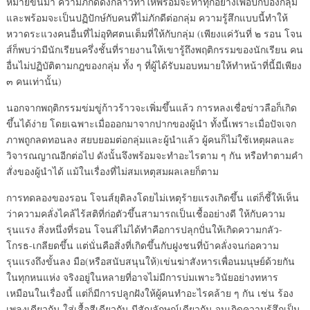
หมายขึ้นมา ความภักดีดังกล่าวทำให้พร้อมจะทำทุกอย่างเพื่อปกป้องกลุ่ม
และพร้อมจะเป็นปฏิปักษ์กับคนที่ไม่ภักดีต่อกลุ่ม ความรู้สึกแบบนี้ทำให้
หวาดระแวงคนอื่นที่ไม่อุทิศตนเต็มที่ให้กับกลุ่ม (เพียงแค่วันที่ ๒ รอน โจน
ส์ก็พบว่ามีนักเรียนครึ่งชั้นที่รายงานให้เขารู้ถึงพฤติกรรมของนักเรียน คน
อื่นไม่ปฏิบัติตามกฎของกลุ่ม ทั้ง ๆ ที่ผู้ได้รับมอบหมายให้ทำหน้าที่นี้มีเพียง
๓ คนเท่านั้น)
นอกจากพฤติกรรมข่มขู่ก้าวร้าวจะเพิ่มขึ้นแล้ว การหลงเชื่อข่าวลือก็เกิด
ขึ้นได้ง่าย โดยเฉพาะเมื่อออกมาจากปากของผู้นำ ทั้งนี้เพราะเมื่อปัจเจก
ภาพถูกลดทอนลง สยบยอมต่อกลุ่มและผู้นำแล้ว ผู้คนก็ไม่ใช้เหตุผลและ
วิจารณญาณอีกต่อไป ดังนั้นจึงพร้อมจะทำอะไรตาม ๆ กัน หรือทำตามคำ
สั่งของผู้นำได้ แม้ในเรื่องที่ไม่สมเหตุสมผลเลยก็ตาม
การทดลองของรอน โจนส์ยุติลงโดยไม่เหตุร้ายแรงเกิดขึ้น แต่ก็ชี้ให้เห็น
ว่าความคลั่งไคล้ไร้สติที่ก่อตัวขึ้นสามารถเป็นเชื้ออย่างดี ให้กับความ
รุนแรง สิ่งหนึ่งที่รอน โจนส์ไม่ได้ทำคือการปลุกปั่นให้เกิดความกลัว-
โกรธ-เกลียดขึ้น แต่นั่นคือสิ่งที่เกิดขึ้นกับฝูงชนที่บ้าคลั่งจนก่อความ
รุนแรงถึงขั้นลง มือ(หรือสนับสนุนให้)เข่นฆ่าสังหารเพื่อนมนุษย์ด้วยกัน
ในทุกหนแห่ง จริงอยู่ในหลายที่อาจไม่มีการบ่มเพาะวินัยอย่างทหาร
เหมือนในเรื่องนี้ แต่ก็มีการปลูกฝังให้ผู้คนทำอะไรคล้าย ๆ กัน เช่น ร้อง
เพลงเดียวกัน ใส่เสื้อสีเดียวกัน มีสัญลักษณ์เดียวกัน จนเกิดความรู้สึกเป็น