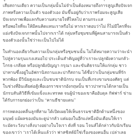
เสียสถานเดียว ความเป็นกลุ่มนั้นไม่จำเป็นต้องหมายถึงการสูญเสียปัจเจก
ภาพหรือความเป็นตัว ของตัวเอง มันขึ้นอยู่กับว่าเราพร้อมจะสูญเสีย
ปัจเจกภาพเพื่อแลกกับความสบายใจที่ไหลไป ตามกระแส
หรือพอใจที่จะให้มีคนคิดแทนเราหรือไม่ หากเราตอบว่าไม่ ก็ไม่มีใครที่จะ
แย่งชิงปัจเจกภาพนั้นไปจากเราได้ กลุ่มหรือชุมชนที่ผู้คนสามารถเป็นตัว
ของตัวเองนั้นใช่ว่าจะเป็นไปไม่ได้
ในทำนองเดียวกันความเป็นกลุ่มหรือชุมชนนั้น ไม่ได้หมายความว่าจะนำ
ไปสู่ความรุนแรงเสมอไป ประเด็นสำคัญอยู่ที่ว่าเราจะปลูกฝังความกลัว-
โกรธ-เกลียด หรือปลูกฝังปัญญา กรุณา และขันติธรรมให้แก่กลุ่ม ชาว
ปาทานซึ่งอยู่ในอัฟกานิสถานและปากีสถาน ได้ชื่อว่าเป็นกลุ่มชนที่รัก
พวกพ้อง มีวินัยสูงและเป็นชนชาตินักรบ จนเป็นที่เกรงขามของศัตรู แต่
ในช่วงที่อินเดียต่อสู้เพื่อเอกราชจากอังกฤษนั้น ชาวปาทานได้กลายเป็น
นักรบสันติวิธีที่เข้มแข็งและทรหด จนผู้นำของเขาคืออับดุล กัฟฟาร์ ข่าน
ได้รับการยกย่องว่าเป็น “คานธีชายแดน”
การทดลองคลื่นลูกที่สาม ได้เปิดเผยให้เห็นธรรมชาติอีกด้านหนึ่งของ
มนุษย์ แม้ผลของมันจะดูน่ากลัว แต่มองในอีกแง่หนึ่งมันเตือนให้เรา
ระมัดระวังบางสิ่งบางอย่างในใจเรา ดังที่ รอน โจนส์ได้กล่าวกับนักเรียน
ของเขาว่า “เราได้เห็นแล้วว่า ฟาสซิสต์มิใช่เรื่องของคนอื่น เปล่าเลย