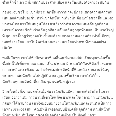
ซ้ำแล้วซ้ำเล่า มีทั้งผลัดกันประสานเสียง และร้องเสียงดังต่างระดับกัน
ก่อนจะจบชั่วโมง เขามีความคิดขึ้นมาว่าน่าจะมีการแสดงความเคารพที่
เป็นเอกลักษณ์ของชั้น ท่าที่เขาคิดขึ้นมาเดี๋ยวนั้นคือ ยกมือขวาขึ้นและงอ
มาทางไหล่ขวาให้เป็นรูปโค้ง เขาเรียกว่าท่าเคารพแบบคลื่นลูกที่สาม
เพราะมีความเชื่อกันว่าคลื่นลูกที่สามเป็นคลื่นลูกสุดท้ายและมีขนาดใหญ่
ที่ สุด เขาตั้งกฎว่าทุกคนในชั้นจะต้องแสดงความเคารพด้วยท่านี้เมื่ออยู่
นอกห้อง เรียน เขาไม่ผิดหวังเลยเพราะนักเรียนทำตามที่เขาสั่งอย่าง
เต็มใจ
พอถึงวันพุธ เขาได้ทำบัตรสมาชิกคลื่นลูกที่สามแก่นักเรียนทุกคนในชั้น
ซึ่งบัดนี้ได้เพิ่มจาก ๓๐ คนมาเป็น ๔๓ คน มี ๓ คนได้บัตรที่มีเครื่องหมาย
กากบาทสีแดง เพื่อแสดงว่าเจ้าของบัตรมีหน้าที่พิเศษคือ รายงานให้ครู
ทราบหากพบนักเรียนไม่ปฏิบัติตามกฎของชั้นเรียน เขายังได้ย้ำว่า
นักเรียนทุกคนมีหน้าที่ปกป้องชุมชนหรือหมู่คณะ
อีกครั้งหนึ่งที่เขาแปลกใจเมื่อพบว่านักเรียนมีความกระตือรือร้นในการ
เรียน ยิ่งกว่าเดิม การบ้านที่เขาให้แม้จะยากและใช้เวลามาก แต่นักเรียน
กลับทำได้ครบถ้วน เขาจึงมอบหมายงานให้นักเรียนแต่ละคนทำเป็นการ
เฉพาะเจาะจง เช่น “คุณมีหน้าที่ออกแบบป้ายคลื่นลูกที่สาม คุณมีหน้าที่
ห้ามนักเรียนที่มิใช่สมาชิกคลื่นลูกที่สามเข้ามาในห้องนี้ ฯลฯ”