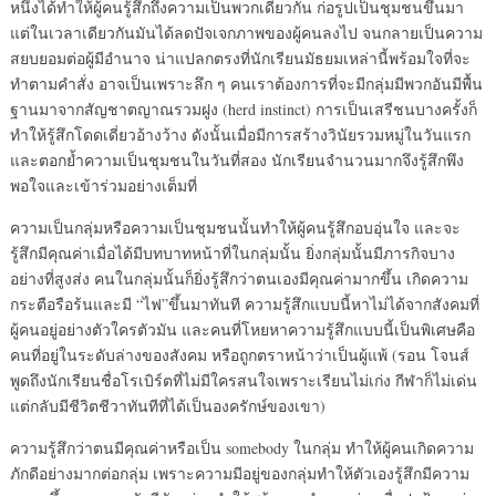
หนึ่งได้ทำให้ผู้คนรู้สึกถึงความเป็นพวกเดียวกัน ก่อรูปเป็นชุมชนขึ้นมา
แต่ในเวลาเดียวกันมันได้ลดปัจเจกภาพของผู้คนลงไป จนกลายเป็นความ
สยบยอมต่อผู้มีอำนาจ น่าแปลกตรงที่นักเรียนมัธยมเหล่านี้พร้อมใจที่จะ
ทำตามคำสั่ง อาจเป็นเพราะลึก ๆ คนเราต้องการที่จะมีกลุ่มมีพวกอันมีพื้น
ฐานมาจากสัญชาตญาณรวมฝูง (herd instinct) การเป็นเสรีชนบางครั้งก็
ทำให้รู้สึกโดดเดี่ยวอ้างว้าง ดังนั้นเมื่อมีการสร้างวินัยรวมหมู่ในวันแรก
และตอกย้ำความเป็นชุมชนในวันที่สอง นักเรียนจำนวนมากจึงรู้สึกพึง
พอใจและเข้าร่วมอย่างเต็มที่
ความเป็นกลุ่มหรือความเป็นชุมชนนั้นทำให้ผู้คนรู้สึกอบอุ่นใจ และจะ
รู้สึกมีคุณค่าเมื่อได้มีบทบาทหน้าที่ในกลุ่มนั้น ยิ่งกลุ่มนั้นมีภารกิจบาง
อย่างที่สูงส่ง คนในกลุ่มนั้นก็ยิ่งรู้สึกว่าตนเองมีคุณค่ามากขึ้น เกิดความ
กระตือรือร้นและมี “ไฟ”ขึ้นมาทันที ความรู้สึกแบบนี้หาไม่ได้จากสังคมที่
ผู้คนอยู่อย่างตัวใครตัวมัน และคนที่โหยหาความรู้สึกแบบนี้เป็นพิเศษคือ
คนที่อยู่ในระดับล่างของสังคม หรือถูกตราหน้าว่าเป็นผู้แพ้ (รอน โจนส์
พูดถึงนักเรียนชื่อโรเบิร์ตที่ไม่มีใครสนใจเพราะเรียนไม่เก่ง กีฬาก็ไม่เด่น
แต่กลับมีชีวิตชีวาทันทีที่ได้เป็นองครักษ์ของเขา)
ความรู้สึกว่าตนมีคุณค่าหรือเป็น somebody ในกลุ่ม ทำให้ผู้คนเกิดความ
ภักดีอย่างมากต่อกลุ่ม เพราะความมีอยู่ของกลุ่มทำให้ตัวเองรู้สึกมีความ