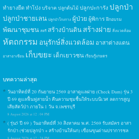
ปลูกป่า
ปลูกปะการัง
ทำยางยืด
ทำโป่ง
บริจาค
ปลูกต้นไม้
ปลูกป่าชายเลน
ผู้ป่วย
ผู้พิการ
ฝึกอบรม
ปลูกป่าโกงกาง
สร้างฝาย
พัฒนาชุมชน
สร้างบ้านดิน
สิ่งแวดล้อม
สตรี
หัตถกรรม
อนุรักษ์สิ่งแวดล้อม
อาสาต่างแดน
เก็บขยะ
เด็กเยาวชน
เรียนรู้เกษตร
อาสาอาเซียน
บทความล่าสุด
วันอาทิตย์ที่ 20 กันยายน 2569 อาสาดูแลฝาย (Check Dam) รุ่น 3
ปี 69 ดูแลฟื้นฟูสายน้ำ คืนความชุมชื้นให้ระบบนิเวศ ลดการสูญ
เสียสัตว์ป่า ภายใน 1 วัน จ.เพชรบุรี
8 August 2026 at 12 : 04 PM
( รุ่น5 ปี 69 ) วันอาทิตย์ที่ 30 สิงหาคม พ.ศ. 2569 รับสมัคร อาสา
รักป่า (ช่วยปลูกป่า + สร้างบ้านให้นก) เขื่อนขุนด่านปราการชล
8 August 2026 at 12 : 24 PM