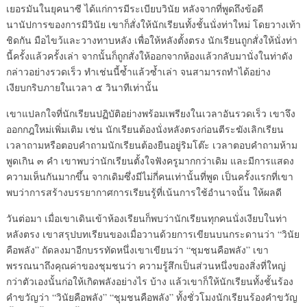
เยอรมันในยุคนาซี ได้แก่การมีระเบียบวินัย หลังจากที่พูดถึงข้อดี
นานัปการของการมีวินัย เขาก็สั่งให้นักเรียนทั้งชั้นนั่งท่าใหม่ โดยวางเท้า
ชิดกัน มือไขว้และวางทาบหลัง เพื่อให้หลังตั้งตรง นักเรียนถูกสั่งให้นั่งท่า
นี้ครั้งแล้วครั้งเล่า จากนั้นก็ถูกสั่งให้ออกจากห้องแล้วกลับมานั่งในท่าดัง
กล่าวอย่างรวดเร็ว ทำเช่นนี้ซ้ำแล้วซ้ำเล่า จนสามารถทำได้อย่าง
เงียบกริบภายในเวลา ๕ วินาทีเท่านั้น
เขาแปลกใจที่นักเรียนปฏิบัติอย่างพร้อมเพรียงในเวลาอันรวดเร็ว เขาจึง
ออกกฎใหม่เพิ่มเติม เช่น นักเรียนต้องนั่งหลังตรงก่อนตีระฆังเลิกเรียน
เวลาถามหรือตอบคำถามนักเรียนต้องยืนอยู่ริมโต๊ะ เวลาตอบคำถามห้าม
พูดเกิน ๓ คำ เขาพบว่านักเรียนตั้งใจฟังครูมากกว่าเดิม และมีการแสดง
ความเห็นกันมากขึ้น จากเดิมซึ่งมีไม่กี่คนเท่านั้นที่พูด เป็นครั้งแรกที่เขา
พบว่าการสร้างบรรยากาศการเรียนรู้ที่เน้นการใช้อำนาจนั้น ให้ผลดี
วันต่อมา เมื่อเขาเดินเข้าห้องเรียนก็พบว่านักเรียนทุกคนนั่งเงียบในท่า
หลังตรง เขาสรุปบทเรียนของเมื่อวานด้วยการเขียนบนกระดานว่า “วินัย
คือพลัง” ถัดลงมาอีกบรรทัดหนึ่งเขาเขียนว่า “ชุมชนคือพลัง” เขา
พรรณนาถึงคุณค่าของชุมชนว่า ความรู้สึกเป็นส่วนหนึ่งของสิ่งที่ใหญ่
กว่าตัวเองนั้นก่อให้เกิดพลังอย่างไร บ้าง แล้วเขาก็ให้นักเรียนทั้งชั้นร้อง
คำขวัญว่า “วินัยคือพลัง” “ชุมชนคือพลัง” ทั้งชั่วโมงนักเรียนร้องคำขวัญ