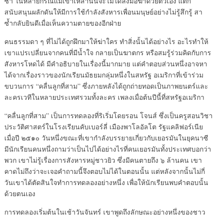
ซ้ำ ในหลายกรณีแม้เขาเหล่านั้นจะไม่ได้ลงมือฆ่าด้วยตัวเอง แต่ก็
สนับสนุนผลักดันให้มีการใช้กำลังสังหารเพื่อนมนุษย์อย่างไม่รู้สึกรู้ สา
ซ้ำกลับยินดีเมื่อเห็นความตายของอีกฝ่าย
คนธรรมดา ๆ ที่ไม่ได้ถูกฝึกมาให้ฆ่าใคร ทำสิ่งนั้นได้อย่างไร อะไรทำให้
เขาแปรเปลี่ยนจากคนที่มีน้ำใจ กลายเป็นฆาตกร หรือสมรู้ร่วมคิดกับการ
สังหารโหดได้ มีคำอธิบายในเรื่องนี้มากมาย แต่คำตอบส่วนหนึ่งอาจหา
ได้จากเรื่องราวของนักเรียนมัธยมกลุ่มหนึ่งในสหรัฐ อเมริกาที่เข้าร่วม
ขบวนการ “คลื่นลูกที่สาม” ซึ่งภายหลังได้ถูกถ่ายทอดเป็นภาพยนตร์และ
ละครเวทีในหลายประเทศรวมทั้งละคร เพลงเมื่อต้นปีนี้ที่สหรัฐอเมริกา
“คลื่นลูกที่สาม” เป็นการทดลองที่ริเริ่มโดยรอน โจนส์ ซึ่งเป็นครูสอนวิชา
ประวัติศาสตร์ในโรงเรียนคับเบอร์ลี่ เมืองพาโลอัลโต รัฐแคลิฟอร์เนีย
เมื่อปี ๒๕๑๐ วันหนึ่งขณะที่เขากำลังบรรยายเกี่ยวกับเยอรมันในยุคนาซี
มีนักเรียนคนหนึ่งถามว่าเป็นไปได้อย่างไรที่คนเยอรมันทั้งประเทศบอกว่า
พวก เขาไม่รู้เรื่องการสังหารหมู่ชาวยิว ซึ่งมีคนตายถึง ๖ ล้านคน เขา
คาดไม่ถึงว่าจะเจอคำถามนี้จึงตอบไม่ได้ในตอนนั้น แต่หลังจากนั้นไม่กี่
วันเขาได้ตัดสินใจทำการทดลองอย่างหนึ่ง เพื่อให้นักเรียนพบคำตอบนั้น
ด้วยตนเอง
การทดลองเริ่มต้นในเช้าวันจันทร์ เขาพูดถึงลักษณะอย่างหนึ่งของชาว