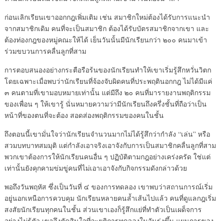
ก่อนเลิกเรียนเขาออกกฎเพิ่มเติม เช่น สมาชิกใหม่ต้องได้รับการแนะนำ
จากสมาชิกเดิม คนที่จะเป็นสมาชิก ต้องได้รับบัตรสมาชิกจากเขา และ
ต้องท่องกฎของหมู่คณะให้ได้ เย็นวันนั้นมีนักเรียนกว่า ๒๐๐ คนมาเข้า
ร่วมขบวนการคลื่นลูกที่สาม
การตอบสนองอย่างกระตือรือร้นของนักเรียนทำให้เขาเริ่มรู้สึกหวั่นวิตก
โดยเฉพาะเมื่อพบว่านักเรียนที่จ้องจับผิดคนที่ประพฤตินอกกฎ ไม่ได้มีแค่
๓ คนตามที่เขามอบหมายเท่านั้น แต่มีถึง ๒๐ คนที่มารายงานพฤติกรรม
ของเพื่อน ๆ ให้เขารู้ นั่นหมายความว่ามีนักเรียนถึงครึ่งชั้นที่ถือว่าเป็น
หน้าที่ของตนที่จะต้อง สอดส่องพฤติกรรมของคนในชั้น
ถึงตอนนี้เขามั่นใจว่านักเรียนจำนวนมากไม่ได้รู้สึกว่ากำลัง “เล่น” หรือ
สวมบทบาทสมมุติ แต่กำลังเอาจริงเอาจังกับการเป็นสมาชิกคลื่นลูกที่สาม
พวกเขาต้องการให้นักเรียนคนอื่น ๆ ปฏิบัติตามกฎอย่างเคร่งครัด ใช่แต่
เท่านั้นยังคุกคามข่มขู่คนที่ไม่เอาเอาจังกับกิจกรรมดังกล่าวด้วย
พอถึงวันพฤหัส ซึ่งเป็นวันที่ ๔ ของการทดลอง เขาพบว่าสถานการณ์เริ่ม
อยู่นอกเหนือการควบคุม นักเรียนหลายคนล้ำเส้นไปแล้ว คนที่ดูแลกฎเริ่ม
สงสัยนักเรียนทุกคนในชั้น ส่วนเขาเองก็รู้สึกแย่ที่ทำตัวเป็นเผด็จการ
อย่างไม่รู้ตัว เขาจึงตัดสินใจที่จะยุติการทดลองในวันรุ่งขึ้น แผนการของ