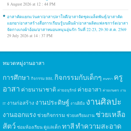
8 August 2026 at 12 : 44 PM
อาสาคัดแยกแว่นตา/อาสาปลาใจดี/อาสาจัดชุดเมล็ดพันธุ์/อาสาคัด
แยกยา/อาสาสร้างสื่อการเรียนรู้บนผืนผ้า/อาสาผลิตแฟลชการ์ด/อาสา
จัดกางเกงผ้าอ้อม/อาสาหมอนหนุนอุ่นรัก วันที่ 22-23, 29-30 ส.ค. 2569
29 July 2026 at 14 : 37 PM
หมวดหมู่งานอาสา
ครู
กิจกรรมกับเด็กๆ
การศึกษา
กิจกรรม BBL
คนชรา
อาสา
ค่ายนานาชาติ
ค่ายอาสา
ค่ายอนุรักษ์
ค่ายเกษตร
งาน
งานศิลปะ
งานประดิษฐ์
งานก่อสร้าง
งานฝีมือ
IT
ช่วยเหลือ
งานออกแรง
ช่วยกิจกรรม
ช่วยเตรียมงาน
สัตว์
ทาสี
ทำความสะอาด
ดูแลเด็ก
ซ่อมห้องเรียน