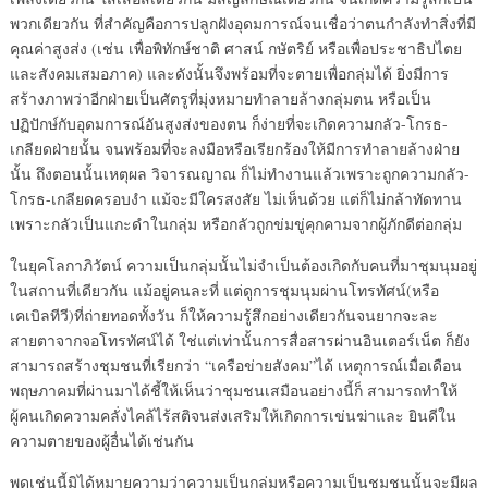
พวกเดียวกัน ที่สำคัญคือการปลูกฝังอุดมการณ์จนเชื่อว่าตนกำลังทำสิ่งที่มี
คุณค่าสูงส่ง (เช่น เพื่อพิทักษ์ชาติ ศาสน์ กษัตริย์ หรือเพื่อประชาธิปไตย
และสังคมเสมอภาค) และดังนั้นจึงพร้อมที่จะตายเพื่อกลุ่มได้ ยิ่งมีการ
สร้างภาพว่าอีกฝ่ายเป็นศัตรูที่มุ่งหมายทำลายล้างกลุ่มตน หรือเป็น
ปฏิปักษ์กับอุดมการณ์อันสูงส่งของตน ก็ง่ายที่จะเกิดความกลัว-โกรธ-
เกลียดฝ่ายนั้น จนพร้อมที่จะลงมือหรือเรียกร้องให้มีการทำลายล้างฝ่าย
นั้น ถึงตอนนั้นเหตุผล วิจารณญาณ ก็ไม่ทำงานแล้วเพราะถูกความกลัว-
โกรธ-เกลียดครอบงำ แม้จะมีใครสงสัย ไม่เห็นด้วย แต่ก็ไม่กล้าทัดทาน
เพราะกลัวเป็นแกะดำในกลุ่ม หรือกลัวถูกข่มขู่คุกคามจากผู้ภักดีต่อกลุ่ม
ในยุคโลกาภิวัตน์ ความเป็นกลุ่มนั้นไม่จำเป็นต้องเกิดกับคนที่มาชุมนุมอยู่
ในสถานที่เดียวกัน แม้อยู่คนละที่ แต่ดูการชุมนุมผ่านโทรทัศน์(หรือ
เคเบิลทีวี)ที่ถ่ายทอดทั้งวัน ก็ให้ความรู้สึกอย่างเดียวกันจนยากจะละ
สายตาจากจอโทรทัศน์ได้ ใช่แต่เท่านั้นการสื่อสารผ่านอินเตอร์เน็ต ก็ยัง
สามารถสร้างชุมชนที่เรียกว่า “เครือข่ายสังคม”ได้ เหตุการณ์เมื่อเดือน
พฤษภาคมที่ผ่านมาได้ชี้ให้เห็นว่าชุมชนเสมือนอย่างนี้ก็ สามารถทำให้
ผู้คนเกิดความคลั่งไคล้ไร้สติจนส่งเสริมให้เกิดการเข่นฆ่าและ ยินดีใน
ความตายของผู้อื่นได้เช่นกัน
พูดเช่นนี้มิได้หมายความว่าความเป็นกลุ่มหรือความเป็นชุมชนนั้นจะมีผล