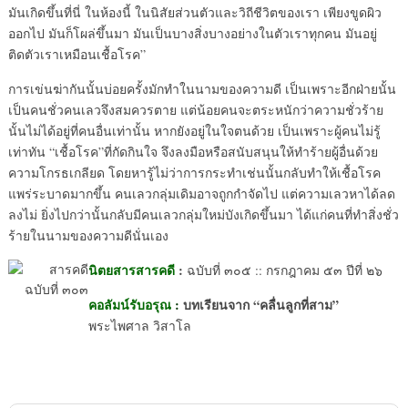
มันเกิดขึ้นที่นี่ ในห้องนี้ ในนิสัยส่วนตัวและวิถีชีวิตของเรา เพียงขูดผิว
ออกไป มันก็โผล่ขึ้นมา มันเป็นบางสิ่งบางอย่างในตัวเราทุกคน มันอยู่
ติดตัวเราเหมือนเชื้อโรค”
การเข่นฆ่ากันนั้นบ่อยครั้งมักทำในนามของความดี เป็นเพราะอีกฝ่ายนั้น
เป็นคนชั่วคนเลวจึงสมควรตาย แต่น้อยคนจะตระหนักว่าความชั่วร้าย
นั้นไม่ได้อยู่ที่คนอื่นเท่านั้น หากยังอยู่ในใจตนด้วย เป็นเพราะผู้คนไม่รู้
เท่าทัน “เชื้อโรค”ที่กัดกินใจ จึงลงมือหรือสนับสนุนให้ทำร้ายผู้อื่นด้วย
ความโกรธเกลียด โดยหารู้ไม่ว่าการกระทำเช่นนั้นกลับทำให้เชื้อโรค
แพร่ระบาดมากขึ้น คนเลวกลุ่มเดิมอาจถูกกำจัดไป แต่ความเลวหาได้ลด
ลงไม่ ยิ่งไปกว่านั้นกลับมีคนเลวกลุ่มใหม่บังเกิดขึ้นมา ได้แก่คนที่ทำสิ่งชั่ว
ร้ายในนามของความดีนั่นเอง
นิตยสารสารคดี
:
ฉบับที่ ๓๐๕ :: กรกฎาคม ๕๓ ปีที่ ๒๖
คอลัมน์รับอรุณ
:
บทเรียนจาก “คลื่นลูกที่สาม”
พระไพศาล วิสาโล