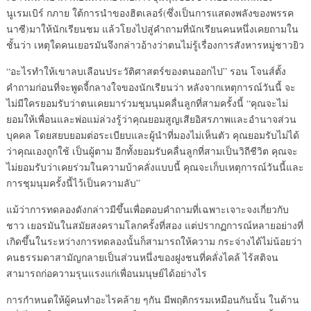
นูเรมเบิร์ กภาย ใต้การนำของฮิตเลอร์(ซึ่งเป็นการแสดงพลังของพรรค
นาซี)มาให้นักเรียนชม แล้วโยงไปสู่คำถามที่นักเรียนคนหนึ่งเคยถามใน
ชั้นว่า เหตุใดคนเยอรมันจึงกล่าวอ้างว่าตนไม่รู้เรื่องการสังหารหมู่ชาวยิว
“อะไรทำให้เขาลบเลือนประวัติศาสตร์ของตนออกไป” รอน โจนส์ตั้ง
คำถามก่อนที่จะพูดจี้กลางใจของนักเรียนว่า หลังจากเหตุการณ์วันนี้ จะ
ไม่มีใครยอมรับว่าตนเคยมาร่วมชุมนุมคลื่นลูกที่สามครั้งนี้ “คุณจะไม่
ยอมให้เพื่อนและพ่อแม่ล่วงรู้ว่าคุณยอมสูญเสียอิสรภาพและอำนาจส่วน
บุคคล โดยสยบยอมต่อระเบียบและผู้นำที่มองไม่เห็นตัว คุณยอมรับไม่ได้
ว่าคุณเองถูกใช้ เป็นผู้ตาม อีกทั้งยอมรับคลื่นลูกที่สามเป็นวิถีชีวิต คุณจะ
ไม่ยอมรับว่าเคยร่วมในความบ้าคลั่งแบบนี้ คุณจะเก็บเหตุการณ์วันนี้และ
การชุมนุมครั้งนี้ไว้เป็นความลับ”
แม้ว่าการทดลองดังกล่าวมีขึ้นเพื่อตอบคำถามที่เฉพาะเจาะจงเกี่ยวกับ
ชาว เยอรมันในสมัยสงครามโลกครั้งที่สอง แต่ปรากฏการณ์หลายอย่างที่
เกิดขึ้นในระหว่างการทดลองนั้นก็สามารถให้ความ กระจ่างได้ไม่น้อยว่า
คนธรรมดาสามัญกลายเป็นส่วนหนึ่งของฝูงชนที่คลั่งไคล้ ไร้สติจน
สามารถก่อความรุนแรงแก่เพื่อนมนุษย์ได้อย่างไร
การกำหนดให้ผู้คนทำอะไรคล้าย ๆกัน มีพฤติกรรมเหมือนกันนั้น ในด้าน