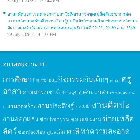
8 August 2026 at 12 : 44 PM
อาสาคัดแยกแว่นตา/อาสาปลาใจดี/อาสาจัดชุดเมล็ดพันธุ์/อาสาคัด
แยกยา/อาสาสร้างสื่อการเรียนรู้บนผืนผ้า/อาสาผลิตแฟลชการ์ด/อาสา
จัดกางเกงผ้าอ้อม/อาสาหมอนหนุนอุ่นรัก วันที่ 22-23, 29-30 ส.ค. 2569
29 July 2026 at 14 : 37 PM
หมวดหมู่งานอาสา
ครู
กิจกรรมกับเด็กๆ
การศึกษา
กิจกรรม BBL
คนชรา
อาสา
ค่ายนานาชาติ
ค่ายอาสา
ค่ายอนุรักษ์
ค่ายเกษตร
งาน
งานศิลปะ
งานประดิษฐ์
งานก่อสร้าง
งานฝีมือ
IT
ช่วยเหลือ
งานออกแรง
ช่วยกิจกรรม
ช่วยเตรียมงาน
สัตว์
ทาสี
ทำความสะอาด
ดูแลเด็ก
ซ่อมห้องเรียน