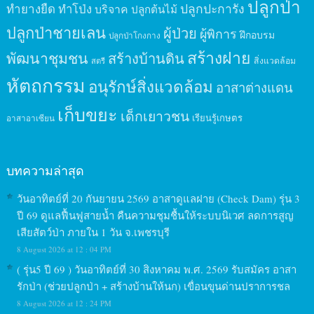
ปลูกป่า
ปลูกปะการัง
ทำยางยืด
ทำโป่ง
บริจาค
ปลูกต้นไม้
ปลูกป่าชายเลน
ผู้ป่วย
ผู้พิการ
ฝึกอบรม
ปลูกป่าโกงกาง
สร้างฝาย
พัฒนาชุมชน
สร้างบ้านดิน
สิ่งแวดล้อม
สตรี
หัตถกรรม
อนุรักษ์สิ่งแวดล้อม
อาสาต่างแดน
เก็บขยะ
เด็กเยาวชน
เรียนรู้เกษตร
อาสาอาเซียน
บทความล่าสุด
วันอาทิตย์ที่ 20 กันยายน 2569 อาสาดูแลฝาย (Check Dam) รุ่น 3
ปี 69 ดูแลฟื้นฟูสายน้ำ คืนความชุมชื้นให้ระบบนิเวศ ลดการสูญ
เสียสัตว์ป่า ภายใน 1 วัน จ.เพชรบุรี
8 August 2026 at 12 : 04 PM
( รุ่น5 ปี 69 ) วันอาทิตย์ที่ 30 สิงหาคม พ.ศ. 2569 รับสมัคร อาสา
รักป่า (ช่วยปลูกป่า + สร้างบ้านให้นก) เขื่อนขุนด่านปราการชล
8 August 2026 at 12 : 24 PM