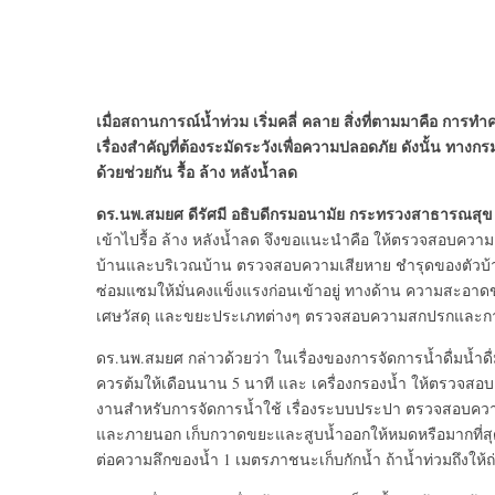
เมื่อสถานการณ์น้ำท่วม เริ่มคลี่ คลาย สิ่งที่ตามมาคือ 
เรื่องสำคัญที่ต้องระมัดระวังเพื่อความปลอดภัย ดังนั้น 
ด้วยช่วยกัน รื้อ ล้าง หลังน้ำลด
ดร.นพ.สมยศ ดีรัศมี อธิบดีกรมอนามัย กระทรวงสาธารณสุข
เข้าไปรื้อ ล้าง หลังน้ำลด จึงขอแนะนำคือ ให้ตรวจสอบความ
บ้านและบริเวณบ้าน ตรวจสอบความเสียหาย ชำรุดของตัวบ้าน
ซ่อมแซมให้มั่นคงแข็งแรงก่อนเข้าอยู่ ทางด้าน ความสะอาด
เศษวัสดุ และขยะประเภทต่างๆ ตรวจสอบความสกปรกและกา
ดร.นพ.สมยศ กล่าวด้วยว่า ในเรื่องของการจัดการน้ำดื่มน้ำดื
ควรต้มให้เดือนนาน 5 นาที และ เครื่องกรองน้ำ ให้ตรวจส
งานสำหรับการจัดการน้ำใช้ เรื่องระบบประปา ตรวจสอบควา
และภายนอก เก็บกวาดขยะและสูบน้ำออกให้หมดหรือมากที่สุด 
ต่อความลึกของน้ำ 1 เมตรภาชนะเก็บกักน้ำ ถ้าน้ำท่วมถึงใ