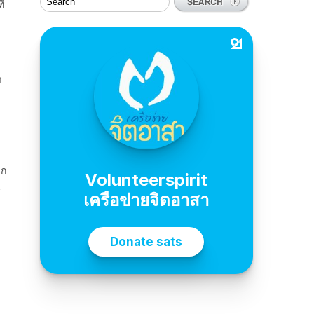
่
ำ
าก
2