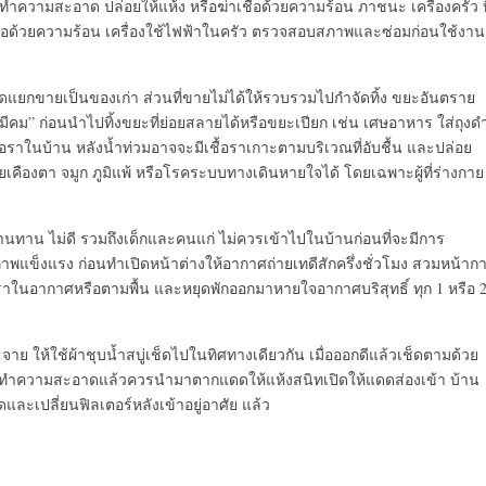
างทำความสะอาด ปล่อยให้แห้ง หรือฆ่าเชื้อด้วยความร้อน ภาชนะ เครื่องครัว ที
ชื้อด้วยความร้อน เครื่องใช้ไฟฟ้าในครัว ตรวจสอบสภาพและซ่อมก่อนใช้งาน
ย คัดแยกขายเป็นของเก่า ส่วนที่ขายไม่ได้ให้รวบรวมไปกำจัดทิ้ง ขยะอันตราย
องมีคม” ก่อนนำไปทิ้งขยะที่ย่อยสลายได้หรือขยะเปียก เช่น เศษอาหาร ใส่ถุงด
ราในบ้าน หลังน้ำท่วมอาจจะมีเชื้อราเกาะตามบริเวณที่อับชื้น และปล่อย
องตา จมูก ภูมิแพ้ หรือโรคระบบทางเดินหายใจได้ โดยเฉพาะผู้ที่ร่างกาย
ิต้านทาน ไม่ดี รวมถึงเด็กและคนแก่ ไม่ควรเข้าไปในบ้านก่อนที่จะมีการ
พแข็งแรง ก่อนทำเปิดหน้าต่างให้อากาศถ่ายเทดีสักครึ่งชั่วโมง สวมหน้าก
ื้อราในอากาศหรือตามพื้น และหยุดพักออกมาหายใจอากาศบริสุทธิ์ ทุก 1 หรือ 
จาย ให้ใช้ผ้าชุบน้ำสบู่เช็ดไปในทิศทางเดียวกัน เมื่อออกดีแล้วเช็ดตามด้วย
ช้ที่ทำความสะอาดแล้วควรนำมาตากแดดให้แห้งสนิทเปิดให้แดดส่องเข้า บ้าน
ะเปลี่ยนฟิลเตอร์หลังเข้าอยู่อาศัย แล้ว