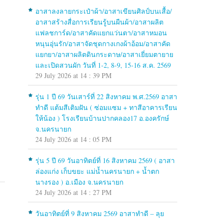
อาสาลงลายกระเป๋าผ้า/อาสาเขียนศิลป์บนเสื้อ/
อาสาสร้างสื่อการเรียนรู้บนผืนผ้า/อาสาผลิต
แฟลชการ์ด/อาสาคัดแยกแว่นตา/อาสาหมอน
หนุนอุ่นรัก/อาสาจัดชุดกางเกงผ้าอ้อม/อาสาคัด
แยกยา/อาสาผลิตดินกระดาษ/อาสาเยี่ยมตายาย
และเปิดสวนผัก วันที่ 1-2, 8-9, 15-16 ส.ค. 2569
29 July 2026 at 14 : 39 PM
รุ่น 1 ปี 69 วันเสาร์ที่ 22 สิงหาคม พ.ศ.2569 อาสา
ทำดี แต้มสีเติมฝัน ( ซ่อมแซม + ทาสีอาคารเรียน
ให้น้อง ) โรงเรียนบ้านปากคลอง17 อ.องครักษ์
จ.นครนายก
24 July 2026 at 14 : 05 PM
รุ่น 5 ปี 69 วันอาทิตย์ที่ 16 สิงหาคม 2569 ( อาสา
ล่องแก่ง เก็บขยะ แม่น้ำนครนายก + น้ำตก
นางรอง ) อ.เมือง จ.นครนายก
24 July 2026 at 14 : 27 PM
วันอาทิตย์ที่ 9 สิงหาคม 2569 อาสาทำดี – ลุย