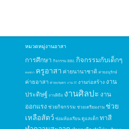
หมวดหมู่งานอาสา
กิจกรรมกับเด็กๆ
การศึกษา
กิจกรรม BBL
ครูอาสา
ค่ายนานาชาติ
ค่ายอนุรักษ์
คนชรา
งาน
ค่ายอาสา
งานก่อสร้าง
ค่ายเกษตร
งาน IT
งานศิลปะ
ประดิษฐ์
งาน
งานฝีมือ
ช่วย
ออกแรง
ช่วยกิจกรรม
ช่วยเตรียมงาน
เหลือสัตว์
ทาสี
ดูแลเด็ก
ซ่อมห้องเรียน
ทำความสะอาด