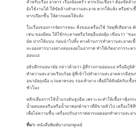
สำหรับเรื่อง อาหาร เรื่องห้องครัว หากเป็นเชื้อรา ต้องขัดล้
ยังใช้งานได้ ให้ขัดล้างทำความสะอาด ตากให้แห้ง หรือฆ่าเ
หากเปียกชื้น ให้ตากแดดให้แห้ง
ในเรื่องของการจัดการขยะ สิ่งของเครื่องใช้ วัสดุที่เสียหา
เช่น ของมีคม ให้ใช้กระดาษหรือวัสดุอื่นห่อหุ้ม เขียนว่า “ข
มัด ปากให้แน่น ก่อนนำไปทิ้ง ทางด้านการทำความสะอาดเชื้อ
ละอองสารบางอย่างล่องลอยในอากาศ ทำให้เกิดอาการระคายเคื
อ่อนแอ
อธิบดีกรมอนามัย กล่าวด้วยว่า ผู้ที่ร่างกายอ่อนแอ หรือมีภูม
ทำความสะอาดเรียบร้อย ผู้ที่เข้าไปทำความสะอาดควรมีสุขภา
อนามัยถุงมือ แว่นตาครอบ รองเท้ายาง เพื่อมิให้สัมผัสกับเช
ชั่วโมง
หลีกเลี่ยงการใช้น้ำแรงดันสูงฉีด เพราะจะทำให้เชื้อราฟุ้งกระ
น้ำผสมคลอรีนหรือน้ำยาฟอกผ้าขาวที่มีขายทั่วไป เครื่องใ
เพื่อไล่ความชื้น เครื่องปรับอากาศควรถอดออกทำความสะอาดแล
ที่มา:
หนังสือพิมพ์บางกอกทูเดย์