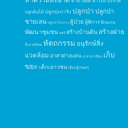
ทำยางยืด
ทำโป่ง
บริจาค
ปลูกป่า
ปลูกป่า
ปลูกปะการัง
ปลูกต้นไม้
ชายเลน
ผู้ป่วย
ผู้พิการ
ฝึกอบรม
ปลูกป่าโกงกาง
สร้างฝาย
พัฒนาชุมชน
สร้างบ้านดิน
สตรี
หัตถกรรม
อนุรักษ์สิ่ง
สิ่งแวดล้อม
เก็บ
แวดล้อม
อาสาต่างแดน
อาสาอาเซียน
ขยะ
เด็กเยาวชน
เรียนรู้เกษตร