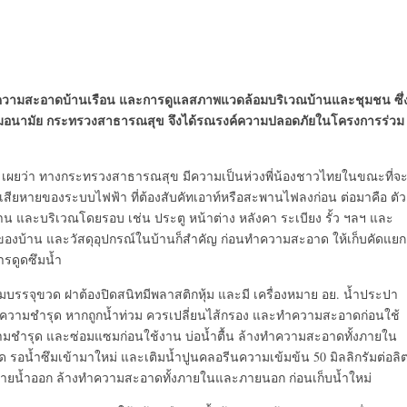
การทำความสะอาดบ้านเรือน และการดูแลสภาพแวดล้อมบริเวณบ้านและชุมชน ซึ่
ทางกรมอนามัย กระทรวงสาธารณสุข จึงได้รณรงค์ความปลอดภัยในโครงการร่วม
เผยว่า ทางกระทรวงสาธารณสุข มีความเป็นห่วงพี่น้องชาวไทยในขณะที่จ
เสียหายของระบบไฟฟ้า ที่ต้องสับคัทเอาท์หรือสะพานไฟลงก่อน ต่อมาคือ ตัว
 และบริเวณโดยรอบ เช่น ประตู หน้าต่าง หลังคา ระเบียง รั้ว ฯลฯ และ
ของบ้าน และวัสดุอุปกรณ์ในบ้านก็สำคัญ ก่อนทำความสะอาด ให้เก็บคัดแยก
รดูดซึมน้ำ
่มบรรจุขวด ฝาต้องปิดสนิทมีพลาสติกหุ้ม และมี เครื่องหมาย อย. น้ำประปา
อบความชำรุด หากถูกน้ำท่วม ควรเปลี่ยนไส้กรอง และทำความสะอาดก่อนใช้
มชำรุด และซ่อมแซมก่อนใช้งาน บ่อน้ำตื้น ล้างทำความสะอาดทั้งภายใน
รอน้ำซึมเข้ามาใหม่ และเติมน้ำปูนคลอรีนความเข้มข้น 50 มิลลิกรัมต่อลิ
ห้ถ่ายน้ำออก ล้างทำความสะอาดทั้งภายในและภายนอก ก่อนเก็บน้ำใหม่