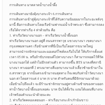
การเดินทาง มาตลาดน้ำบางน้ำผึ้ง
การเดินทางมายังคุ้งบางกะเจ้า 6.การเดินทาง
การเดินทางเข้าสู่คุ้งบางกะเจ้าที่ได้รับความนิมยมมากในระยะหลังๆ
มานี้ คือการเดินทางโดยเรือข้ามฟากแม่น้ำเจ้าพระยา ซึ่งสามารถลง
เรือได้จากท่าเรือ 4 ท่าด้วยกัน คือ
1. ท่าเรือวัดบางนานอก – ท่าเรือวัดบางน้ำผึ้งนอก
ท่าเรือวัดบางนานอก อยู่ที่ ถนนสรรพาวุธ แขวงบางนา เขตบางนา
กรุงเทพมหานคร เรือข้ามฟากที่นี่เป็นเรือโดยสารขนาดใหญ่
สามารถนำรถจักรยานและมอเตอร์ไซค์ลงเรือไปได้ ให้บริการตั้งแต่
เวลา 05.00 น. หรือถ้าขับรถยนต์ไปทางบางนา ก็สามารถจอดไว้ที่วัด
บางนานอกได้ แต่ถ้าไม่มีรถส่วนตัว สามารถขึ้น BTS มาลงที่สถานี
บางนา ทางออกที่ 2 ตรงมาทางสี่แยกบางนาแล้วเลี้ยวซ้ายเข้ามาใน
ถ.สรรพาวุธ จากนั้นตรงเข้ามาจนสุดทาง ก็จะพบกับท่าน้ำวัดบางนา
นอก ค่าโดยสารแค่ 4 บาท (6 บาท สำหรับคนที่มีจักรยานมาด้วย)
เมื่อข้ามไปถึงแล้ว จะมีร้านเช่าจักรยานอยู่ทางด้านซ้ายของทางออก
ท่าน้ำวัดบางน้ำผึ้งนอกเลยค่ะ บาท ปั่นได้ทั้งวัน แถมได้แผนที่บางกะ
เจ้าพร้อมคำแนะนำด้วยนะคะ
2. ท่าเรือวัดคลองเตยนอก – ท่าเรือบางกะเจ้า(กำนันขาว)