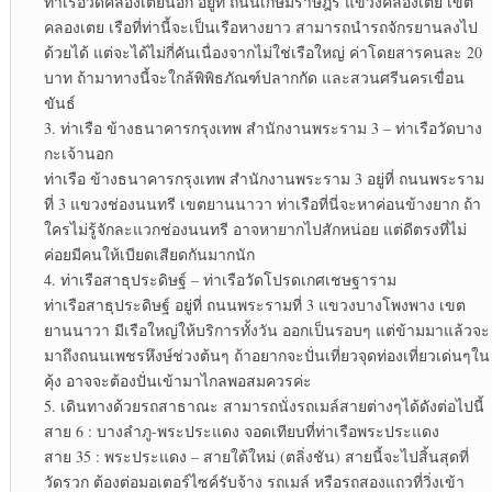
ท่าเรือวัดคลองเตยนอก อยู่ที่ ถนนเกษมราษฎร์ แขวงคลองเตย เขต
คลองเตย เรือที่ท่านี้จะเป็นเรือหางยาว สามารถนำรถจักรยานลงไป
ด้วยได้ แต่จะได้ไม่กี่คันเนื่องจากไม่ใช่เรือใหญ่ ค่าโดยสารคนละ 20
บาท ถ้ามาทางนี้จะใกล้พิพิธภัณฑ์ปลากกัด และสวนศรีนครเขื่อน
ขันธ์
3. ท่าเรือ ข้างธนาคารกรุงเทพ สำนักงานพระราม 3 – ท่าเรือวัดบาง
กะเจ้านอก
ท่าเรือ ข้างธนาคารกรุงเทพ สำนักงานพระราม 3 อยู่ที่ ถนนพระราม
ที่ 3 แขวงช่องนนทรี เขตยานนาวา ท่าเรือที่นี่จะหาค่อนข้างยาก ถ้า
ใครไม่รู้จักละแวกช่องนนทรี อาจหายากไปสักหน่อย แต่ดีตรงที่ไม่
ค่อยมีคนให้เบียดเสียดกันมากนัก
4. ท่าเรือสาธุประดิษฐ์ – ท่าเรือวัดโปรดเกศเชษฐาราม
ท่าเรือสาธุประดิษฐ์ อยู่ที่ ถนนพระรามที่ 3 แขวงบางโพงพาง เขต
ยานนาวา มีเรือใหญ่ให้บริการทั้งวัน ออกเป็นรอบๆ แต่ข้ามมาแล้วจะ
มาถึงถนนเพชรหึงษ์ช่วงต้นๆ ถ้าอยากจะปั่นเที่ยวจุดท่องเที่ยวเด่นๆใน
คุ้ง อาจจะต้องปั่นเข้ามาไกลพอสมควรค่ะ
5. เดินทางด้วยรถสาธาณะ สามารถนั่งรถเมล์สายต่างๆได้ดังต่อไปนี้
สาย 6 : บางลำภู-พระประแดง จอดเทียบที่ท่าเรือพระประแดง
สาย 35 : พระประแดง – สายใต้ใหม่ (ตลิ่งชัน) สายนี้จะไปสิ้นสุดที่
วัดรวก ต้องต่อมอเตอร์ไซค์รับจ้าง รถเมล์ หรือรถสองแถวที่วิ่งเข้า