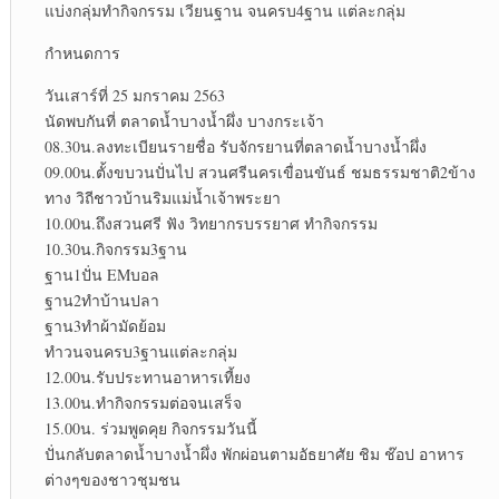
แบ่งกลุ่มทำกิจกรรม เวียนฐาน จนครบ4ฐาน แต่ละกลุ่ม
กำหนดการ
วันเสาร์ที่ 25 มกราคม 2563
นัดพบกันที่ ตลาดน้ำบางน้ำผึ่ง บางกระเจ้า
08.30น.ลงทะเบียนรายชื่อ รับจักรยานที่ตลาดน้ำบางน้ำผึ่ง
09.00น.ตั้งขบวนปั่นไป สวนศรีนครเขื่อนขันธ์ ชมธรรมชาติ2ข้าง
ทาง วิถีชาวบ้านริมแม่น้ำเจ้าพระยา
10.00น.ถึงสวนศรี ฟัง วิทยากรบรรยาศ ทำกิจกรรม
10.30น.กิจกรรม3ฐาน
ฐาน1ปั่น EMบอล
ฐาน2ทำบ้านปลา
ฐาน3ทำผ้ามัดย้อม
ทำวนจนครบ3ฐานแต่ละกลุ่ม
12.00น.รับประทานอาหารเที้ยง
13.00น.ทำกิจกรรมต่อจนเสร็จ
15.00น. ร่วมพูดคุย กิจกรรมวันนี้
ปั่นกลับตลาดน้ำบางน้ำผึ่ง พักผ่อนตามอัธยาศัย ชิม ช๊อป อาหาร
ต่างๆของชาวชุมชน