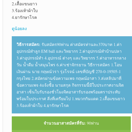
2.เสื้อแขนยาว
3.ร้องเท้าผ้าใบ
4.ยารักษาโรค
ดูน้อยลง
วิธีการสมัคร:
รับสมัคร90ท่าน ค่าสมัครท่านละ370บาท 1.ค่า
อุปกรณ์ทำลูก EM ball และวิทยากร 2.ค่าอุปกรณ์ทำบ้านปลา
3.ค่าอุปกรณ์ทำ 4.อุปกรณ์ ต่างๆ และวิทยากร 5.ค่าอาหารกลาง
วัน น้ำดืม น้ำสมุนไพร 6.ค่าเช่าจักรยาน วิธีการสมัคร 1.โอน
เงินผ่าน นาย กฤษณ์วรา รุ่งโรจน์ เลขที่บัญชี 270-0-19505-1
กรุงไทย 2.สมัครผ่านข้อความเพจ กฤษณ์อาสา 3.ส่งสลิปมาที่
ข้อความเพจ 4แจ้งชื่ิอ นามสกุล กิจกรรมนี้มีใบประกาศงานจิต
อาสา เซ็นใบรับรองชั่วโมงจิตอาสารับรองพร้อมตราประทับ
พร้อมใบประกาศ สิ่งที่เตรียมไป 1.หมวกกันแดด 2.เสื้อแขนยาว
3.ร้องเท้าผ้าใบ 4.ยารักษาโรค
จำนวนอาสาสมัครที่รับ:
90ท่าน