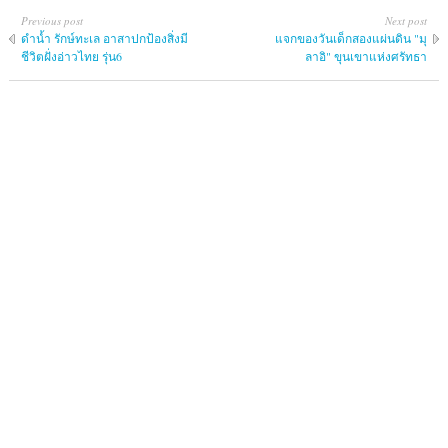
Previous post
Next post
ดำน้ำ รักษ์ทะเล อาสาปกป้องสิ่งมี
แจกของวันเด็กสองแผ่นดิน "มุ
ชีวิตฝั่งอ่าวไทย รุ่น6
ลาอิ" ขุนเขาแห่งศรัทธา