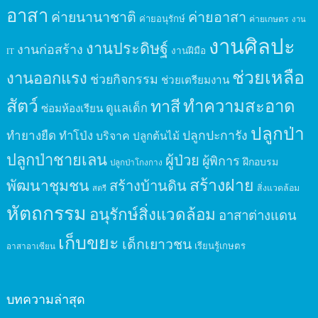
อาสา
ค่ายนานาชาติ
ค่ายอาสา
ค่ายอนุรักษ์
ค่ายเกษตร
งาน
งานศิลปะ
งานประดิษฐ์
งานก่อสร้าง
งานฝีมือ
IT
ช่วยเหลือ
งานออกแรง
ช่วยกิจกรรม
ช่วยเตรียมงาน
สัตว์
ทาสี
ทำความสะอาด
ดูแลเด็ก
ซ่อมห้องเรียน
ปลูกป่า
ปลูกปะการัง
ทำยางยืด
ทำโป่ง
บริจาค
ปลูกต้นไม้
ปลูกป่าชายเลน
ผู้ป่วย
ผู้พิการ
ฝึกอบรม
ปลูกป่าโกงกาง
สร้างฝาย
พัฒนาชุมชน
สร้างบ้านดิน
สิ่งแวดล้อม
สตรี
หัตถกรรม
อนุรักษ์สิ่งแวดล้อม
อาสาต่างแดน
เก็บขยะ
เด็กเยาวชน
เรียนรู้เกษตร
อาสาอาเซียน
บทความล่าสุด