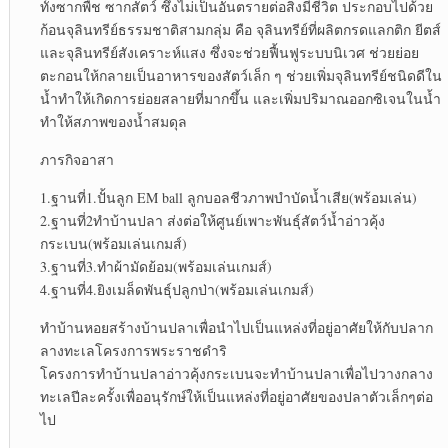
ทั้งซากพืช ซากสัตว์ ซึ่งไม่เป็นอันตรายต่อสิ่งมีชีวิต ประกอบไปด้วย
ก้อนจุลินทรีย์ธรรมชาติสามกลุ่ม คือ จุลินทรีย์ที่ผลิตกรดแลกติก ยีตส์
และจุลินทรีย์สังเคราะห์แสง ซึ่งจะช่วยฟื้นฟูระบบนิเวศ ช่วยย่อย
ตะกอนให้กลายเป็นอาหารของสัตว์เล็ก ๆ ช่วยเพิ่มจุลินทรีย์ชนิดดีใน
น้ำทำให้เกิดการย่อยสลายที่มากขึ้น และเพิ่มปริมาณออกซิเจนในน้ำ
ทำให้สภาพของน้ำสมดุล
ภารกิจอาสา
1.ฐานที่1.ปั้นลูก EM ball ลูกบอลชีวภาพบำบัดน้ำเสีย(พร้อมเล่น)
2.ฐานที่2ทำบ้านปลา ส่งต่อให้ศูนย์เพาะพันธุ์สัตว์น้ำอ่าวคุ้ง
กระเบน(พร้อมเล่นเกมส์)
3.ฐานที่3.ทำผ้ามัดย้อม(พร้อมเล่นเกมส์)
4.ฐานที่4.ยิงเมล็ดพันธุ์ปลูกป่า(พร้อมเล่นเกมส์)
ทำบ้านหอยสร้างบ้านปลาเพื่อนำไปเป็นแหล่งที่อยู่อาศัยให้กับปลาก
ลางทะเลโครงการพระราชดำริ
โครงการทำบ้านปลาอ่าวคุ้งกระเบนจะทำบ้านปลาเพื่อไปวางกลาง
ทะเลปีละครั้งเพื่ออนุรักษ์ให้เป็นแหล่งที่อยู่อาศัยของปลาตัวเล็กๆต่อ
ไป