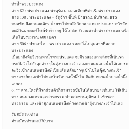
ท่าน้ำพระประแดง
สาย 82 : พระประแดง-พาหุรัด มาจอดเทียบที่ท่าเรือพระประแดง
สาย 138 : พระประแดง – จัตุจักร ขึ้นที่ ป้ายรถเมล์บริเวณ BTS
หมอชิต ฝั่งสวนจตุจักร นั่งยาวไปจนถึงวัดกลาง พระประแดง หน้าวัด
จะมีวินมอเตอร์ไซค์รับจ้างอยู่ ให้ไปส่งบริเวณท่าน้ำพระประแดง หรือ
เดินไปประมาณ 600 เมตร
สาย 506 : ปากเกร็ด – พระประแดง รถจะวิ่งไปสุดสายที่ตลาด
พระประแดง
เมื่อมาถึงที่บริเวณท่าน้ำพระประแดง จะมีรถสองแถวเล็กๆที่เป็นรถ
กระป๊อวิ่งไปยังจุดต่างๆในคุ้งบางกะเจ้า ลองถามคนแถวนั้นได้เลย รถ
จะวิ่งเข้าถนนเพชรหึงษ์ เป็นเส้นหลักยาวๆเข้าไปในคุ้งบางกะเจ้า
บางสายก็ตรงเข้าไปจอดในวัดบางน้ำผึ้งใน ติดกับตลาดน้ำบางน้ำผึ้ง
เลยค่ะ
6. ** ส่วนใครที่มีรถส่วนตัวก็สามารถขับไปได้สบายๆเช่นกัน ใช้เส้น
ทาง ถนนวงแหวนอุตสาหกรรม ข้ามสะพานภูมิพล 1 เข้าซอย
ทรงธรรม และเข้าสู่ถนนเพชรหึงษ์ วิ่งตรงเข้าคุ้งบางกะเจ้าได้เลย
รับสมัคร90ท่าน
ค่าสมัครท่านละ370บาท