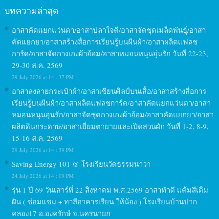
บทความล่าสุด
อาสาคัดแยกแว่นตา/อาสาปลาใจดี/อาสาจัดชุดเมล็ดพันธุ์/อาสา
คัดแยกยา/อาสาสร้างสื่อการเรียนรู้บนผืนผ้า/อาสาผลิตแฟลช
การ์ด/อาสาจัดกางเกงผ้าอ้อม/อาสาหมอนหนุนอุ่นรัก วันที่ 22-23,
29-30 ส.ค. 2569
29 July 2026 at 14 : 37 PM
อาสาลงลายกระเป๋าผ้า/อาสาเขียนศิลป์บนเสื้อ/อาสาสร้างสื่อการ
เรียนรู้บนผืนผ้า/อาสาผลิตแฟลชการ์ด/อาสาคัดแยกแว่นตา/อาสา
หมอนหนุนอุ่นรัก/อาสาจัดชุดกางเกงผ้าอ้อม/อาสาคัดแยกยา/อาสา
ผลิตดินกระดาษ/อาสาเยี่ยมตายายและเปิดสวนผัก วันที่ 1-2, 8-9,
15-16 ส.ค. 2569
29 July 2026 at 14 : 39 PM
Saving Energy 101 @ โรงเรียนวัดธรรมนาวา
24 July 2026 at 14 : 09 PM
รุ่น 1 ปี 69 วันเสาร์ที่ 22 สิงหาคม พ.ศ.2569 อาสาทำดี แต้มสีเติม
ฝัน ( ซ่อมแซม + ทาสีอาคารเรียน ให้น้อง ) โรงเรียนบ้านปาก
คลอง17 อ.องครักษ์ จ.นครนายก