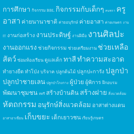
ครู
กิจกรรมกับเด็กๆ
การศึกษา
กิจกรรม BBL
คนชรา
อาสา
ค่ายนานาชาติ
ค่ายอาสา
ค่ายอนุรักษ์
ค่ายเกษตร
งาน
งานศิลปะ
งานประดิษฐ์
งานก่อสร้าง
งานฝีมือ
IT
ช่วยเหลือ
งานออกแรง
ช่วยกิจกรรม
ช่วยเตรียมงาน
สัตว์
ทาสี
ทำความสะอาด
ดูแลเด็ก
ซ่อมห้องเรียน
ปลูกป่า
ปลูกปะการัง
ทำยางยืด
ทำโป่ง
บริจาค
ปลูกต้นไม้
ปลูกป่าชายเลน
ผู้ป่วย
ผู้พิการ
ฝึกอบรม
ปลูกป่าโกงกาง
สร้างฝาย
พัฒนาชุมชน
สร้างบ้านดิน
สิ่งแวดล้อม
สตรี
หัตถกรรม
อนุรักษ์สิ่งแวดล้อม
อาสาต่างแดน
เก็บขยะ
เด็กเยาวชน
เรียนรู้เกษตร
อาสาอาเซียน