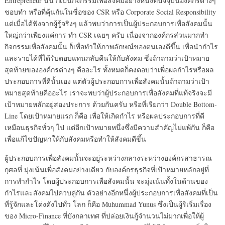
Entrepreneur นั้น ก็เป็นกิจกรรมเพื่อสังคมอย่างหนึ่งที่ปัจจุบันองค์กรต่างๆ
ชอบทำ หรือที่คุ้นกันในชื่อของ CSR หรือ Corporate Social Responsibility
แต่เมื่อได้ฟังจากผู้รู้จริงๆ แล้วพบว่าการเป็นผู้ประกอบการเพื่อสังคมนั้น
ใหญ่กว่าเพียงแค่การ ทำ CSR เฉยๆ ครับ เนื่องจากองค์กรส่วนมากทำ
กิจกรรมเพื่อสังคมนั้น ก็เพื่อทำให้ภาพลักษณ์ของตนเองดีขึ้น เพื่อนำกำไร
และรายได้ที่ได้รับตอบแทนกลับคืนให้กับสังคม ซึ่งถ้าถามว่าเป้าหมาย
สุดท้ายขององค์กรต่างๆ คืออะไร ทั้งหมดก็คงตอบว่าเพื่อผลกำไรหรือผล
ประกอบการที่ดีนั้นเอง แต่ตัวผู้ประกอบการเพื่อสังคมนั้นถ้าถามว่าเป้า
หมายสุดท้ายคืออะไร เราจะพบว่าผู้ประกอบการเพื่อสังคมที่แท้จริงจะมี
เป้าหมายหลักอยู่สองประการ ด้วยกันครับ หรือที่เรียกว่า Double Bottom-
Line โดยเป้าหมายแรก ก็คือ เพื่อให้เกิดกำไร หรือผลประกอบการที่ดี
เหมือนธุรกิจทั่วๆ ไป แต่อีกเป้าหมายหนึ่งซึ่งมีความสำคัญไม่แพ้กัน ก็คือ
เพื่อแก้ไขปัญหาให้กับสังคมหรือทำให้สังคมดีขึ้น
ผู้ประกอบการเพื่อสังคมนั้นจะอยู่ระหว่างกลางระหว่างองค์กรสาธารณ
กุศลที่ มุ่งเน้นเพื่อสังคมอย่างเดียว กับองค์กรธุรกิจที่เป้าหมายหลักอยู่ที่
การทำกำไร โดยผู้ประกอบการเพื่อสังคมนั้น จะมุ่งเน้นทั้งในด้านของ
กำไรและสังคมไปควบคู่กัน ตัวอย่างอีกหนึ่งผู้ประกอบการเพื่อสังคมที่เป็น
ที่รู้จักและโด่งดังไปทั่ว โลก ก็คือ Muhummad Yunus ซึ่งเป็นผู้ริเริ่มเรื่อง
ของ Micro-Finance ที่บังกลาเทศ ที่ปล่อยเงินกู้จำนวนไม่มากเพื่อให้ผู้