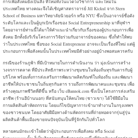
การเพื่อสังคมยังเป็นสิ่ง ที่ใหม่ทั้งในแวดวงวิชาการ และใหม่ใน
ประเทศไทย ทางคณะจึงได้เชิญศาสตราจารย์ Jill Kickul จาก Stern
School of Business มหาวิทยาลัยนิวยอร์ก หรือ NYU ซึ่งเป็นอาจารย์ชื่อดัง
ระดับโลกและเป็นผู้บุกเบิกเรื่องของ Social Entrepreneurship มาที่จุฬาฯ
โดยอาจารย์ท่านนี้ได้มาให้คำแนะนำเกี่ยวกับเรื่องของผู้ประกอบการเพื่อ
สังคม อีกทั้งยังริเริ่มโครงการวิจัยร่วมกับอาจารย์ของคณะ ซึ่งก็ทำให้พบ
ว่าในประเทศไทย ชื่อของ Social Entrepreneur อาจจะเป็นเรื่องที่ใหม่ แต่ผู้
ประกอบการเพื่อสังคมนั้นในประเทศไทยมีตัวอย่างอยู่บ้างพอสมควรครับ
กรณีของร้านภูฟ้า ที่มีเป้าหมายในการดำเนินงาน ว่า มุ่งเน้นการสร้าง
วงจรการตลาด ที่มีประสิทธิภาพระหว่างชุมชนในท้องถิ่นทุรกันดารกับผู้
บริโภค พร้อมทั้งการส่งเสริมการพัฒนาผลิตภัณฑ์ในท้องถิ่น และพัฒนา
อาชีพให้ประชาชนในถิ่นทุรกันดาร รวมถึงการพัฒนาคนและชุมชน เพื่อ
สร้างคุณภาพชีวิตที่ดีขึ้น หรือ เว็บ eBannok.com ซึ่งเป็นโครงการส่งเสริม
อาชีพ (ร้านอีบ้านนอก) ที่สนับสนุนให้คนไทย (ชาวเขา) ได้ใช้ฝีมือใน
การผลิตสินค้าหัตถกรรม โดยแก้ไขปัญหาการเข้ามาทำงานในกรุงเทพฯ
ของชาวชนบท โดยอาศัยฝีมือทางด้านหัตถกรรมที่ถ่ายทอดจากรุ่นสู่รุ่น
ผลิตสินค้าพื้นเมืองขายจนปัจจุบันเป็นที่รู้จักกันไปทั่วโลก
หลายคนมักจะเข้าใจผิดว่าผู้ประกอบการเพื่อสังคม หรือ Social