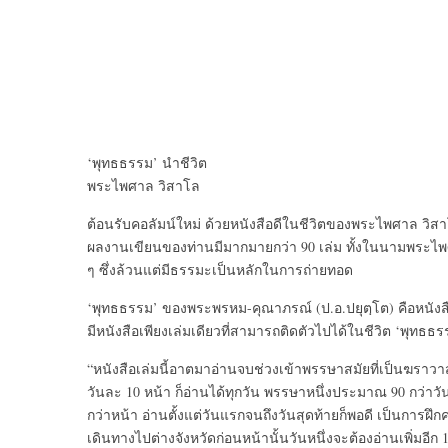
‘พุทธธรรม’ นำชีวิต
พระไพศาล วิสาโล
ต้อนรับคอลัมน์ใหม่ ด้วยหนังสือดีในชีวิตของพระไพศาล วิสา
ผลงานเขียนของท่านมีมากมายกว่า 90 เล่ม ทั้งในนามพระไ
ๆ ซึ่งล้วนแต่มีธรรมะเป็นหลักในการถ่ายทอด
‘พุทธธรรม’ ของพระพรหม-คุณาภรณ์ (ป.อ.ปยุตฺโต) คือหนังสือท
มีหนังสือเพียงเล่มเดียวที่สามารถติดตัวไปได้ในชีวิต ‘พุทธธรร
“หนังสือเล่มนี้อาตมาอ่านจบช่วงเข้าพรรษาสมัยที่เป็นฆราวาส เ
วันละ 10 หน้า ก็อ่านได้ทุกวัน พรรษาหนึ่งประมาณ 90 กว่
กว่าหน้า อ่านตั้งแต่วันแรกจนถึงวันสุดท้ายก็พอดี เป็นการฝึ
เดินทางไปต่างจังหวัดก่อนหน้านั้นวันหนึ่งจะต้องอ่านเพิ่มอีก 1