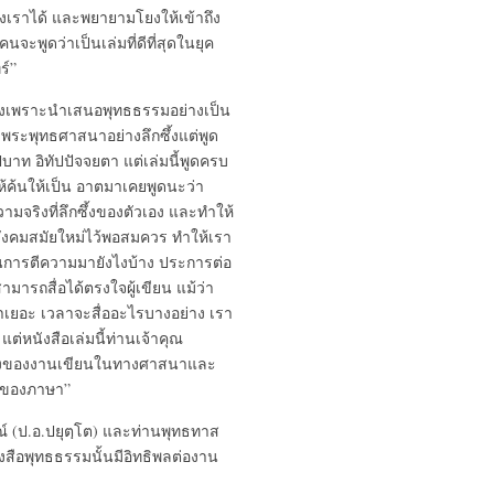
องเราได้ และพยายามโยงให้เข้าถึง
ะพูดว่าเป็นเล่มที่ดีที่สุดในยุค
ร์”
หนึ่งเพราะนำเสนอพุทธธรรมอย่างเป็น
งพระพุทธศาสนาอย่างลึกซึ้งแต่พูด
บาท อิทัปปัจจยตา แต่เล่มนี้พูดครบ
อให้ค้นให้เป็น อาตมาเคยพูดนะว่า
จความจริงที่ลึกซึ้งของตัวเอง และทำให้
งสังคมสมัยใหม่ไว้พอสมควร ทำให้เรา
่านการตีความมายังไงบ้าง ประการต่อ
รถสื่อได้ตรงใจผู้เขียน แม้ว่า
ณมาเยอะ เวลาจะสื่ออะไรบางอย่าง เรา
ต่หนังสือเล่มนี้ท่านเจ้าคุณ
่างของงานเขียนในทางศาสนาและ
รสของภาษา”
์ (ป.อ.ปยุตฺโต) และท่านพุทธทาส
ือพุทธธรรมนั้นมีอิทธิพลต่องาน