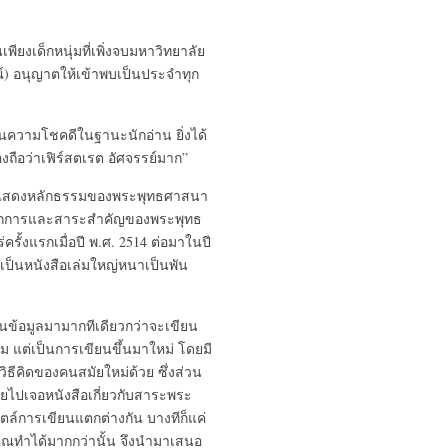
ยงเด็กหนุ่มที่เพิ่งจบมหาวิทยาลัย
) อนุญาตให้เข้าพบเป็นประจำทุก
็นความโชคดีในฐานะนักอ่าน ยิ่งได้
ต้องถือว่าเฟิร์สตเรต อัศจรรย์มาก”
่าแสดงหลักธรรมของพระพุทธศาสนา
อหลักการและสาระสำคัญของพระพุทธ
ั้งแรกเมื่อปี พ.ศ. 2514 ต่อมาในปี
ยเป็นหนังสือเล่มใหญ่หนาเป็นพัน
ค้นข้อมูลมามากทีเดียวกว่าจะเขียน
่ม แต่เป็นการเขียนขึ้นมาใหม่ โดยมี
ิธีคิดของคนสมัยใหม่ด้วย ซึ่งส่วน
ไปเจอหนังสือเกี่ยวกับสาระพระ
ล์การเขียนแตกต่างกัน บางทีก็แค่
าคุณทำได้มากกว่านั้น จึงนำมาเสนอ