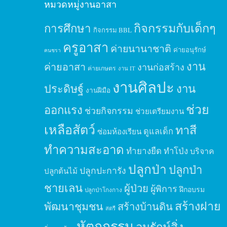
หมวดหมู่งานอาสา
กิจกรรมกับเด็กๆ
การศึกษา
กิจกรรม BBL
ครูอาสา
ค่ายนานาชาติ
ค่ายอนุรักษ์
คนชรา
งาน
ค่ายอาสา
งานก่อสร้าง
ค่ายเกษตร
งาน IT
งานศิลปะ
ประดิษฐ์
งาน
งานฝีมือ
ช่วย
ออกแรง
ช่วยกิจกรรม
ช่วยเตรียมงาน
เหลือสัตว์
ทาสี
ดูแลเด็ก
ซ่อมห้องเรียน
ทำความสะอาด
ทำยางยืด
ทำโป่ง
บริจาค
ปลูกป่า
ปลูกป่า
ปลูกปะการัง
ปลูกต้นไม้
ชายเลน
ผู้ป่วย
ผู้พิการ
ฝึกอบรม
ปลูกป่าโกงกาง
สร้างฝาย
พัฒนาชุมชน
สร้างบ้านดิน
สตรี
หัตถกรรม
อนุรักษ์สิ่ง