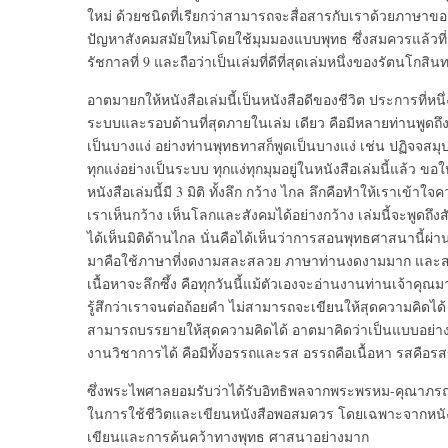
ใหม่ ด้วยชนิดที่เรียกว่าสามารถจะสื่อสารกับเราด้วยภาษาข
ปัญหาสังคมสมัยใหม่โดยใช้มุมมองแบบพุทธ ซึ่งสมควรแล้วที่คนจ
รัชกาลที่ 9 และถือว่าเป็นเล่มที่ดีที่สุดเล่มหนึ่งของรัตนโกสินท
อาตมายกให้หนังสือเล่มนี้เป็นหนังสือดีของชีวิต ประการที่
ระบบและรอบด้านที่สุดภายในเล่ม เดียว คือมีหลายท่านพูดถึ
เป็นบางแง่ อย่างท่านพุทธทาสก็พูดเป็นบางแง่ เช่น ปฏิจจสมุป
ทุกแง่อย่างเป็นระบบ ทุกแง่ทุกมุมอยู่ในหนังสือเล่มนี้แล้ว ข
หนังสือเล่มนี้มี 3 มิติ ทั้งลึก กว้าง ไกล ลึกคือทำให้เราเข้าใ
เราเห็นกว้าง เห็นโลกและสังคมได้อย่างกว้าง เล่มนี้จะพูดถึ
ได้เห็นมิติด้านไกล นั่นคือได้เห็นว่าการสอนพุทธศาสนานี้ผ
มาคือใช้ภาษาที่งดงามสละสลวย ภาษาท่านงดงามมาก และสามา
เนื้อหาจะลึกซึ้ง คือทุกวันนี้แม้ตัวเองจะอ่านงานท่านเจ้าคุ
รู้สึกว่าเราจนต่อถ้อยคำ ไม่สามารถจะเขียนให้สุดความคิดได้ แ
สามารถบรรยายให้สุดความคิดได้ อาตมาคิดว่าเป็นแบบอย
งานวิชาการได้ คือมีทั้งอรรถและรส อรรถคือเนื้อหา รสคือ
ซึ่งพระไพศาลยอมรับว่าได้รับอิทธิพลจากพระพรหม-คุณาภรณ
ในการใช้ชีวิตและเขียนหนังสือพอสมควร โดยเฉพาะจากหนังส
เขียนและการค้นคว้าทางพุทธ ศาสนาอย่างมาก