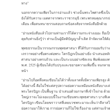
ทาง”
นอกจากความเพียรในการอ่านแล้ว ช่วงนั้นพระไพศาลซึ่งเป็นเพี
ยังได้รับความ เมตตาจากพระราชวรมุนี (พระพรหมคุณาภรณ์
เดือน เพื่อสนทนาธรรมสอบถามข้อสงสัยจากหนังสืออีกด้วย
“อ่านหนังสือแล้วไปถามท่านเราก็ได้ความกระจ่างเยอะ ถือเป
คุยกับท่านยิ่งรู้ว่า ท่านเป็นผู้มีสติปัญญาล้ำเลิศ ถ้าจัดเรตให้
พุทธธรรมเป็นวรรณกรรมพุทธศาสนา ที่ได้รับการยอมรับว
เถรวาทอย่างซื่อตรงต่อพระ ไตรปิฎกเป็นอย่างยิ่ง นำเสน
ศาสนาอย่างครบถ้วน และเป็นระบบอย่างชัดเจน พิมพ์เผยแพร่คร
พ.ศ. 2525 ผู้เขียนได้ปรับปรุงและขยายความเพิ่มขึ้น จนกลา
หน้า
“อ่านไปก็อดทึ่งคนเขียนไม่ได้ว่าทั้งฉลาดทั้งมีความเพียรสูง 
ได้อย่างนี้ คือไม่ใช่แค่สรุปความย่อความเหมือนหนังสือบางเล
พระไตรปิฎก เป็นพื้นฐาน นำเสนอด้วยภาษาที่เข้าใจง่าย ด้วยว
ใหญ่เราจะไม่เจอแบบนี้ในงานเขียนพระพุทธศาสนา บางทีเคย
ไตรปิฎก เขียนโดยฆราวาสที่เคยบวชพระมาจะเห็นว่าลีลาสไต
ย่อความมาให้เราดู การย่อความก็ไม่ใช่เรื่องง่าย แต่ท่านเจ้