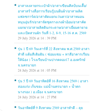
อาสาลงลายกระเป๋าผ้า/อาสาเขียนศิลป์บนเสื้อ/
อาสาสร้างสื่อการเรียนรู้บนผืนผ้า/อาสาผลิต
แฟลชการ์ด/อาสาคัดแยกแว่นตา/อาสาหมอน
หนุนอุ่นรัก/อาสาจัดชุดกางเกงผ้าอ้อม/อาสาคัด
แยกยา/อาสาผลิตดินกระดาษ/อาสาเยี่ยมตายาย
และเปิดสวนผัก วันที่ 1-2, 8-9, 15-16 ส.ค. 2569
29 July 2026 at 14 : 39 PM
รุ่น 1 ปี 69 วันเสาร์ที่ 22 สิงหาคม พ.ศ.2569 อาสา
ทำดี แต้มสีเติมฝัน ( ซ่อมแซม + ทาสีอาคารเรียน
ให้น้อง ) โรงเรียนบ้านปากคลอง17 อ.องครักษ์
จ.นครนายก
24 July 2026 at 14 : 05 PM
รุ่น 5 ปี 69 วันอาทิตย์ที่ 16 สิงหาคม 2569 ( อาสา
ล่องแก่ง เก็บขยะ แม่น้ำนครนายก + น้ำตก
นางรอง ) อ.เมือง จ.นครนายก
24 July 2026 at 14 : 27 PM
วันอาทิตย์ที่ 9 สิงหาคม 2569 อาสาทำดี – ลุย