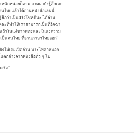
้จะหนักหน่อยก็ตาม อาตมายังรู้สึกเลย
คนไทยแล้วได้อ่านหนังสือเล่มนี้
้สึกว่าเป็นฝรั่งโชคดีนะ ได้อ่าน
หละที่ทำให้เราสามารถเป็นที่อิจฉา
ฉะนั้นถ้าในแง่ชาวพุทธและในแง่ความ
ได้เป็นคนไทย ที่อ่านภาษาไทยออก”
่ยังไม่เคยเปิดอ่าน พระไพศาลบอก
ี้แตกต่างจากหนังสือทั่ว ๆ ไป
จริง”