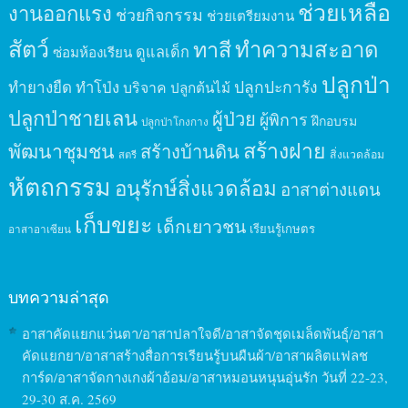
ช่วยเหลือ
งานออกแรง
ช่วยกิจกรรม
ช่วยเตรียมงาน
สัตว์
ทาสี
ทำความสะอาด
ดูแลเด็ก
ซ่อมห้องเรียน
ปลูกป่า
ปลูกปะการัง
ทำยางยืด
ทำโป่ง
บริจาค
ปลูกต้นไม้
ปลูกป่าชายเลน
ผู้ป่วย
ผู้พิการ
ฝึกอบรม
ปลูกป่าโกงกาง
สร้างฝาย
พัฒนาชุมชน
สร้างบ้านดิน
สิ่งแวดล้อม
สตรี
หัตถกรรม
อนุรักษ์สิ่งแวดล้อม
อาสาต่างแดน
เก็บขยะ
เด็กเยาวชน
เรียนรู้เกษตร
อาสาอาเซียน
บทความล่าสุด
อาสาคัดแยกแว่นตา/อาสาปลาใจดี/อาสาจัดชุดเมล็ดพันธุ์/อาสา
คัดแยกยา/อาสาสร้างสื่อการเรียนรู้บนผืนผ้า/อาสาผลิตแฟลช
การ์ด/อาสาจัดกางเกงผ้าอ้อม/อาสาหมอนหนุนอุ่นรัก วันที่ 22-23,
29-30 ส.ค. 2569