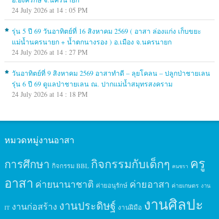
24 July 2026 at 14 : 05 PM
รุ่น 5 ปี 69 วันอาทิตย์ที่ 16 สิงหาคม 2569 ( อาสา ล่องแก่ง เก็บขยะ
แม่น้ำนครนายก + น้ำตกนางรอง ) อ.เมือง จ.นครนายก
24 July 2026 at 14 : 27 PM
วันอาทิตย์ที่ 9 สิงหาคม 2569 อาสาทำดี – ลุยโคลน – ปลูกป่าชายเลน
รุ่น 6 ปี 69 ดูแลป่าชายเลน ณ. ปากแม่น้ำสมุทรสงคราม
24 July 2026 at 14 : 18 PM
หมวดหมู่งานอาสา
ครู
กิจกรรมกับเด็กๆ
การศึกษา
กิจกรรม BBL
คนชรา
อาสา
ค่ายนานาชาติ
ค่ายอาสา
ค่ายอนุรักษ์
ค่ายเกษตร
งาน
งานศิลปะ
งานประดิษฐ์
งานก่อสร้าง
งานฝีมือ
IT