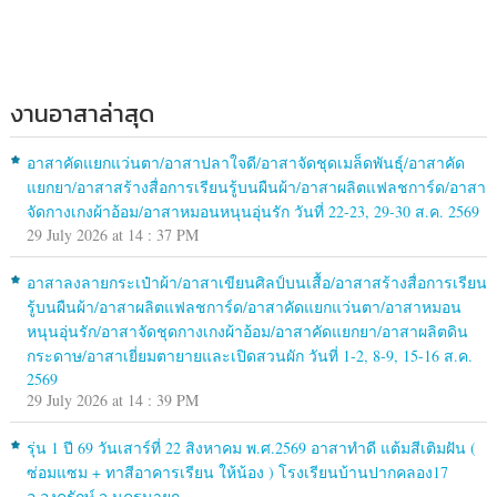
งานอาสาล่าสุด
อาสาคัดแยกแว่นตา/อาสาปลาใจดี/อาสาจัดชุดเมล็ดพันธุ์/อาสาคัด
แยกยา/อาสาสร้างสื่อการเรียนรู้บนผืนผ้า/อาสาผลิตแฟลชการ์ด/อาสา
จัดกางเกงผ้าอ้อม/อาสาหมอนหนุนอุ่นรัก วันที่ 22-23, 29-30 ส.ค. 2569
29 July 2026 at 14 : 37 PM
อาสาลงลายกระเป๋าผ้า/อาสาเขียนศิลป์บนเสื้อ/อาสาสร้างสื่อการเรียน
รู้บนผืนผ้า/อาสาผลิตแฟลชการ์ด/อาสาคัดแยกแว่นตา/อาสาหมอน
หนุนอุ่นรัก/อาสาจัดชุดกางเกงผ้าอ้อม/อาสาคัดแยกยา/อาสาผลิตดิน
กระดาษ/อาสาเยี่ยมตายายและเปิดสวนผัก วันที่ 1-2, 8-9, 15-16 ส.ค.
2569
29 July 2026 at 14 : 39 PM
รุ่น 1 ปี 69 วันเสาร์ที่ 22 สิงหาคม พ.ศ.2569 อาสาทำดี แต้มสีเติมฝัน (
ซ่อมแซม + ทาสีอาคารเรียน ให้น้อง ) โรงเรียนบ้านปากคลอง17
อ.องครักษ์ จ.นครนายก