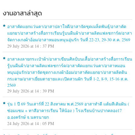
งานอาสาล่าสุด
อาสาคัดแยกแว่นตา/อาสาปลาใจดี/อาสาจัดชุดเมล็ดพันธุ์/อาสาคัด
แยกยา/อาสาสร้างสื่อการเรียนรู้บนผืนผ้า/อาสาผลิตแฟลชการ์ด/อาสา
จัดกางเกงผ้าอ้อม/อาสาหมอนหนุนอุ่นรัก วันที่ 22-23, 29-30 ส.ค. 2569
29 July 2026 at 14 : 37 PM
อาสาลงลายกระเป๋าผ้า/อาสาเขียนศิลป์บนเสื้อ/อาสาสร้างสื่อการเรียน
รู้บนผืนผ้า/อาสาผลิตแฟลชการ์ด/อาสาคัดแยกแว่นตา/อาสาหมอน
หนุนอุ่นรัก/อาสาจัดชุดกางเกงผ้าอ้อม/อาสาคัดแยกยา/อาสาผลิตดิน
กระดาษ/อาสาเยี่ยมตายายและเปิดสวนผัก วันที่ 1-2, 8-9, 15-16 ส.ค.
2569
29 July 2026 at 14 : 39 PM
รุ่น 1 ปี 69 วันเสาร์ที่ 22 สิงหาคม พ.ศ.2569 อาสาทำดี แต้มสีเติมฝัน (
ซ่อมแซม + ทาสีอาคารเรียน ให้น้อง ) โรงเรียนบ้านปากคลอง17
อ.องครักษ์ จ.นครนายก
24 July 2026 at 14 : 05 PM