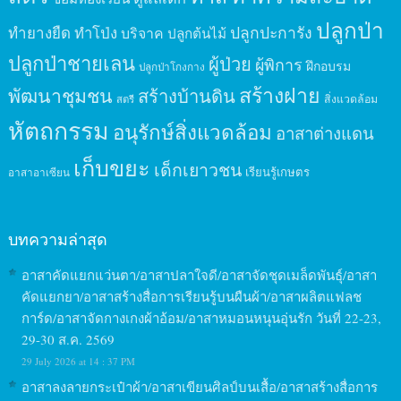
ปลูกป่า
ปลูกปะการัง
ทำยางยืด
ทำโป่ง
บริจาค
ปลูกต้นไม้
ปลูกป่าชายเลน
ผู้ป่วย
ผู้พิการ
ฝึกอบรม
ปลูกป่าโกงกาง
สร้างฝาย
พัฒนาชุมชน
สร้างบ้านดิน
สิ่งแวดล้อม
สตรี
หัตถกรรม
อนุรักษ์สิ่งแวดล้อม
อาสาต่างแดน
เก็บขยะ
เด็กเยาวชน
เรียนรู้เกษตร
อาสาอาเซียน
บทความล่าสุด
อาสาคัดแยกแว่นตา/อาสาปลาใจดี/อาสาจัดชุดเมล็ดพันธุ์/อาสา
คัดแยกยา/อาสาสร้างสื่อการเรียนรู้บนผืนผ้า/อาสาผลิตแฟลช
การ์ด/อาสาจัดกางเกงผ้าอ้อม/อาสาหมอนหนุนอุ่นรัก วันที่ 22-23,
29-30 ส.ค. 2569
29 July 2026 at 14 : 37 PM
อาสาลงลายกระเป๋าผ้า/อาสาเขียนศิลป์บนเสื้อ/อาสาสร้างสื่อการ