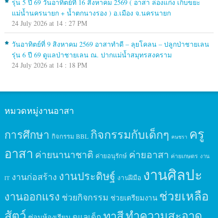
รุ่น 5 ปี 69 วันอาทิตย์ที่ 16 สิงหาคม 2569 ( อาสา ล่องแก่ง เก็บขยะ
แม่น้ำนครนายก + น้ำตกนางรอง ) อ.เมือง จ.นครนายก
24 July 2026 at 14 : 27 PM
วันอาทิตย์ที่ 9 สิงหาคม 2569 อาสาทำดี – ลุยโคลน – ปลูกป่าชายเลน
รุ่น 6 ปี 69 ดูแลป่าชายเลน ณ. ปากแม่น้ำสมุทรสงคราม
24 July 2026 at 14 : 18 PM
หมวดหมู่งานอาสา
ครู
กิจกรรมกับเด็กๆ
การศึกษา
กิจกรรม BBL
คนชรา
อาสา
ค่ายนานาชาติ
ค่ายอาสา
ค่ายอนุรักษ์
ค่ายเกษตร
งาน
งานศิลปะ
งานประดิษฐ์
งานก่อสร้าง
งานฝีมือ
IT
ช่วยเหลือ
งานออกแรง
ช่วยกิจกรรม
ช่วยเตรียมงาน
สัตว์
ทาสี
ทำความสะอาด
ดูแลเด็ก
ซ่อมห้องเรียน