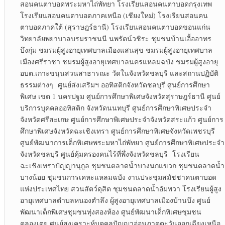
สอนคนตาบอดพระมหาไถ่พัทยา โรงเรียนสอนคนตาบอดกรุงเทพ
โรงเรียนสอนคนตาบอดภาคเหนือ (เชียงใหม่) โรงเรียนสอนคน
ตาบอดภาคใต้ (สุราษฎร์ธานี) โรงเรียนสอนคนตาบอดขอนแก่น
วิทยาลัยพยาบาลบรมราชนนี นพรัตน์วชิระ ชุมชนบ้านเอื้ออาทร
บึงกุ่ม ชมรมผู้สูงอายุเทศบาลเมืองแสนสุข ชมรมผู้สูงอายุเทศบาล
เมืองศรีราชา ชมรมผู้สูงอายุเทศบาลนครแหลมฉบัง ชมรมผู้สูงอายุ
อบต.เกาะขนุนสวนสาธารณะ วัดในจังหวัดชลบุรี และสถานปฏิบัติ
ธรรมต่างๆ ศูนย์ส่งเสริมฯ ออทิสติกจังหวัดชลบุรี ศูนย์การศึกษา
พิเศษ เขต 1 นครปฐม ศูนย์การศึกษาพิเศษจังหวัดสุราษฎร์ธานี ศูนย์
บริการบุคคลออทิสติก จังหวัดนนทบุรี ศูนย์การศึกษาพิเศษประจำ
จังหวัดศรีสะเกษ ศูนย์การศึกษาพิเศษประจำจังหวัดสระแก้ว ศูนย์การ
ศึกษาพิเศษจังหวัดฉะเชิงเทรา ศูนย์การศึกษาพิเศษจังหวัดเพชรบุรี
ศูนย์พัฒนาการเด็กพิเศษพระมหาไถ่พัทยา ศูนย์การศึกษาพิเศษประจำ
จังหวัดชลบุรี ศูนย์คุ้มครองคนไร้ที่พึ่งจังหวัดชลบุรี โรงเรียน
ฉะเชิงเทราปัญญานุกูล ชุมชนตลาดน้ำบางนกแขวก ชุมชนตลาดน้ำ
บางน้อย ชุมชนการเคหะแหลมฉบัง งานประชุมสมัชชาคนตาบอด
แห่งประเทศไทย สวนสัตว์ดุสิต ชุมชนตลาดน้ำอัมพวา โรงเรียนผู้สูง
อายุเทศบาลตำบลหนองตำลึง ผู้สูงอายุเทศบาลเมืองบ้านบึง ศูนย์
พัฒนาเด็กพิเศษชุมชนทุ่งสองห้อง ศูนย์พัฒนาเด็กพิเศษชุมชน
คลองเตย ศูนย์สงเคราะห์บุคคลปัญญาอ่อนภาคตะวันออกเฉียงเหนือ