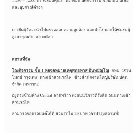
11:36 – 12:00 ตรวจสอบคุณภาพยางยืด ปิดกิจกรรม ช่วยกันเก็บเสื่อ
และอุปกรณ์ต่างๆ
ยางยืดผู้จัดจะนำไปตรวจสอบความถูกต้อง และนำไปมอบให้ชมรมผู้
สูงอายุเทศบาลอ่างศิลา
สถานที่จัด
โถงกิจกรรม ชั้น
1 หอจดหมายเหตุพุทธทาส อินทปัญโญ
กทม. (สวน
โมกข์ กรุงเทพ) ทางเข้าสวนรถไฟ ข้างสำนักงานใหญ่บริษัท ปตท.
จำกัด (มหาชน)
อยู่ตรงข้ามห้าง Central ลาดพร้าว ฝั่งถนนวิภาวดีรังสิต ถนนทางเข้า
สวนรถไฟ
สามารถจอดรถยนต์ได้ที่ สวนรถไฟ 20 บาท (ค่าบำรุงสถานที่)