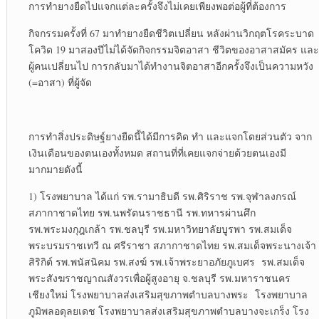
การทำยางยืดไปแจกแต่ละครั้งจึงไม่เคยเพียงพอต่อผู้ที่ต้องการ
กิจกรรมครั้งที่ 67 มาทำยางยืดชีวิตเปลี่ยน หลังผ่านวิกฤตโรคระบาด
โควิด 19 มาสองปีไม่ได้จัดกิจกรรมจิตอาสา ชีวิตของอาสาสมัคร และ
ผู้คนเปลี่ยนไป การกลับมาได้ทำงานจิตอาสาอีกครั้งจึงเป็นความหวัง
(=อาสา) ที่ผู้จัด
การทำสิ่งประดิษฐ์ยางยืดนี้ได้มีการคิด ทำ และแจกโดยส่วนตัว จาก
เงินเดือนของตนเองทั้งหมด สถานที่ที่เคยแจกจ่ายด้วยตนเองมี
มากมายดังนี้
1) โรงพยาบาล ได้แก่ รพ.รามาธิบดี รพ.ศิริราช รพ.จุฬาลงกรณ์
สภากาชาดไทย รพ.นพรัตนราชธานี รพ.ทหารผ่านศึก
รพ.พระมงกุฎเกล้า รพ.ชลบุรี รพ.มหาวิทยาลัยบูรพา รพ.สมเด็จ
พระบรมราชเทวี ณ ศรีราชา สภากาชาดไทย รพ.สมเด็จพระนางเจ้า
สิริกิต์ รพ.พนัสนิคม รพ.สงฆ์ รพ.เจ้าพระยาอภัยภูเบศร รพ.สมเด็จ
พระสังฆราชญาณสังวรเพื่อผู้สูงอายุ จ.ชลบุรี รพ.มหาราชนคร
เชียงใหม่ โรงพยาบาลส่งเสริมสุขภาพตำบลบางพระ โรงพยาบาล
ภูมิพลอดุลยเดช โรงพยาบาลส่งเสริมสุขภาพตำบลบางจะเกร็ง โรง