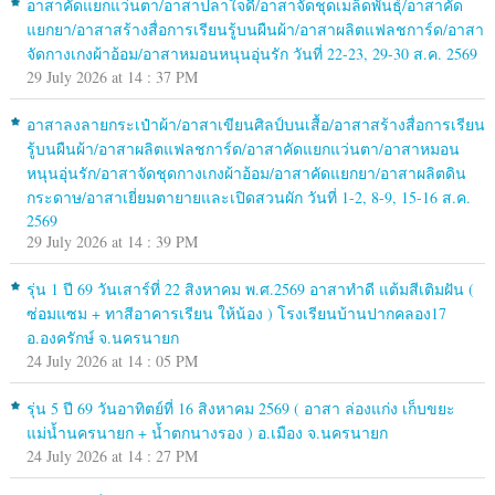
อาสาคัดแยกแว่นตา/อาสาปลาใจดี/อาสาจัดชุดเมล็ดพันธุ์/อาสาคัด
แยกยา/อาสาสร้างสื่อการเรียนรู้บนผืนผ้า/อาสาผลิตแฟลชการ์ด/อาสา
จัดกางเกงผ้าอ้อม/อาสาหมอนหนุนอุ่นรัก วันที่ 22-23, 29-30 ส.ค. 2569
29 July 2026 at 14 : 37 PM
อาสาลงลายกระเป๋าผ้า/อาสาเขียนศิลป์บนเสื้อ/อาสาสร้างสื่อการเรียน
รู้บนผืนผ้า/อาสาผลิตแฟลชการ์ด/อาสาคัดแยกแว่นตา/อาสาหมอน
หนุนอุ่นรัก/อาสาจัดชุดกางเกงผ้าอ้อม/อาสาคัดแยกยา/อาสาผลิตดิน
กระดาษ/อาสาเยี่ยมตายายและเปิดสวนผัก วันที่ 1-2, 8-9, 15-16 ส.ค.
2569
29 July 2026 at 14 : 39 PM
รุ่น 1 ปี 69 วันเสาร์ที่ 22 สิงหาคม พ.ศ.2569 อาสาทำดี แต้มสีเติมฝัน (
ซ่อมแซม + ทาสีอาคารเรียน ให้น้อง ) โรงเรียนบ้านปากคลอง17
อ.องครักษ์ จ.นครนายก
24 July 2026 at 14 : 05 PM
รุ่น 5 ปี 69 วันอาทิตย์ที่ 16 สิงหาคม 2569 ( อาสา ล่องแก่ง เก็บขยะ
แม่น้ำนครนายก + น้ำตกนางรอง ) อ.เมือง จ.นครนายก
24 July 2026 at 14 : 27 PM