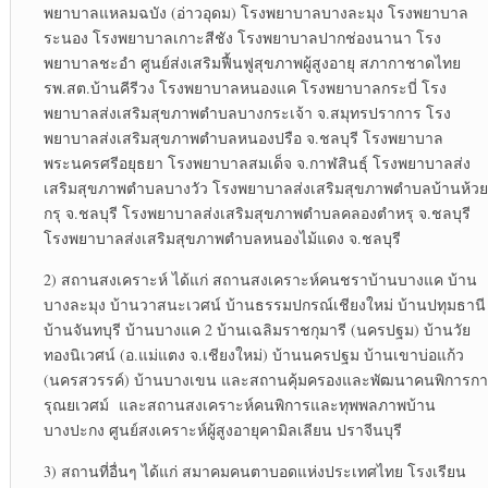
พยาบาลแหลมฉบัง (อ่าวอุดม) โรงพยาบาลบางละมุง โรงพยาบาล
ระนอง โรงพยาบาลเกาะสีชัง โรงพยาบาลปากช่องนานา โรง
พยาบาลชะอำ ศูนย์ส่งเสริมฟื้นฟูสุขภาพผู้สูงอายุ สภากาชาดไทย
รพ.สต.บ้านคีรีวง โรงพยาบาลหนองแค โรงพยาบาลกระบี่ โรง
พยาบาลส่งเสริมสุขภาพตำบลบางกระเจ้า จ.สมุทรปราการ โรง
พยาบาลส่งเสริมสุขภาพตำบลหนองปรือ จ.ชลบุรี โรงพยาบาล
พระนครศรีอยุธยา โรงพยาบาลสมเด็จ จ.กาฬสินธุ์ โรงพยาบาลส่ง
เสริมสุขภาพตำบลบางวัว โรงพยาบาลส่งเสริมสุขภาพตำบลบ้านห้วย
กรุ จ.ชลบุรี โรงพยาบาลส่งเสริมสุขภาพตำบลคลองตำหรุ จ.ชลบุรี
โรงพยาบาลส่งเสริมสุขภาพตำบลหนองไม้แดง จ.ชลบุรี
2) สถานสงเคราะห์ ได้แก่ สถานสงเคราะห์คนชราบ้านบางแค บ้าน
บางละมุง บ้านวาสนะเวศน์ บ้านธรรมปกรณ์เชียงใหม่ บ้านปทุมธานี
บ้านจันทบุรี บ้านบางแค 2 บ้านเฉลิมราชกุมารี (นครปฐม) บ้านวัย
ทองนิเวศน์ (อ.แม่แตง จ.เชียงใหม่) บ้านนครปฐม บ้านเขาบ่อแก้ว
(นครสวรรค์) บ้านบางเขน และสถานคุ้มครองและพัฒนาคนพิการกา
รุณยเวศม์ และสถานสงเคราะห์คนพิการและทุพพลภาพบ้าน
บางปะกง ศูนย์สงเคราะห์ผู้สูงอายุคามิลเลียน ปราจีนบุรี
3) สถานที่อื่นๆ ได้แก่ สมาคมคนตาบอดแห่งประเทศไทย โรงเรียน