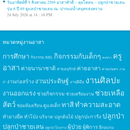
วันอาทิตย์ที่ 9 สิงหาคม 2569 อาสาทำดี – ลุยโคลน – ปลูกป่าชายเลน
รุ่น 6 ปี 69 ดูแลป่าชายเลน ณ. ปากแม่น้ำสมุทรสงคราม
24 July 2026 at 14 : 18 PM
หมวดหมู่งานอาสา
ครู
กิจกรรมกับเด็กๆ
การศึกษา
กิจกรรม BBL
คนชรา
อาสา
ค่ายนานาชาติ
ค่ายอาสา
ค่ายอนุรักษ์
ค่ายเกษตร
งาน
งานศิลปะ
งานประดิษฐ์
งานก่อสร้าง
งานฝีมือ
IT
ช่วยเหลือ
งานออกแรง
ช่วยกิจกรรม
ช่วยเตรียมงาน
สัตว์
ทาสี
ทำความสะอาด
ดูแลเด็ก
ซ่อมห้องเรียน
ปลูกป่า
ปลูกปะการัง
ทำยางยืด
ทำโป่ง
บริจาค
ปลูกต้นไม้
ปลูกป่าชายเลน
ผู้ป่วย
ผู้พิการ
ฝึกอบรม
ปลูกป่าโกงกาง