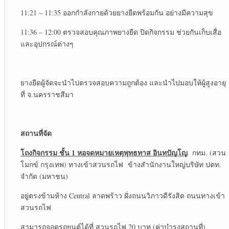
11:21 – 11:35 ออกกำลังกายด้วยยางยืดพร้อมกัน อย่างมีความสุข
11:36 – 12:00 ตรวจสอบคุณภาพยางยืด ปิดกิจกรรม ช่วยกันเก็บเสื่อ
และอุปกรณ์ต่างๆ
ยางยืดผู้จัดจะนำไปตรวจสอบความถูกต้อง และนำไปมอบให้ผู้สูงอายุ
ที่ จ.นครราชสีมา
สถานที่จัด
โถงกิจกรรม ชั้น
1 หอจดหมายเหตุพุทธทาส อินทปัญโญ
กทม. (สวน
โมกข์ กรุงเทพ) ทางเข้าสวนรถไฟ ข้างสำนักงานใหญ่บริษัท ปตท.
จำกัด (มหาชน)
อยู่ตรงข้ามห้าง Central ลาดพร้าว ฝั่งถนนวิภาวดีรังสิต ถนนทางเข้า
สวนรถไฟ
สามารถจอดรถยนต์ได้ที่ สวนรถไฟ 20 บาท (ค่าบำรุงสถานที่)