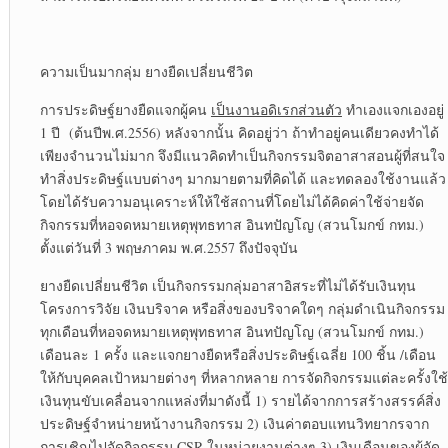
ความเป็นมากลุ่ม ยางยืดเปลี่ยนชีวิต
การประดิษฐ์ยางยืดแจกผู้คน
เป็นงานอดิเรกส่วนตัว
ทำเองแจกเองอยู่
1 ปี (ต้นปีพ.ศ.2556) หลังจากนั้น คิดอยู่ว่า ถ้าทำอยู่คนเดียวคงทำได้
เพียงจำนวนไม่มาก จึงมีแนวคิดทำเป็นกิจกรรมจิตอาสาสอนผู้ที่สนใจ
ทำสิ่งประดิษฐ์แบบต่างๆ มากมายตามที่คิดได้ และทดลองใช้งานแล้ว
โดยได้รับความอนุเคราะห์ให้ใช้สถานที่โดยไม่ได้คิดค่าใช้จ่ายจัด
กิจกรรมที่หอจดหมายเหตุพุทธทาส อินทปัญโญ (สวนโมกข์ กทม.)
ตั้งแต่วันที่ 3 พฤษภาคม พ.ศ.2557 ถึงปัจจุบัน
ยางยืดเปลี่ยนชีวิต เป็นกิจกรรมกลุ่มอาสาอิสระที่ไม่ได้รับเงินทุน
โครงการวิจัย เงินบริจาค หรือสิ่งของบริจาคใดๆ กลุ่มดำเนินกิจกรรม
ทุกเดือนที่หอจดหมายเหตุพุทธทาส อินทปัญโญ (สวนโมกข์ กทม.)
เดือนละ 1 ครั้ง และแจกยางยืดหรือสิ่งประดิษฐ์เฉลี่ย 100 ชิ้น /เดือน
ให้กับบุคคลเป้าหมายต่างๆ ที่หลากหลาย การจัดกิจกรรมแต่ละครั้งใช้
เงินทุนขับเคลื่อนจากแหล่งที่มาดังนี้ 1) รายได้จากการสร้างสรรค์สิ่ง
ประดิษฐ์จำหน่ายหน้างานกิจกรรม 2) เงินค่าตอบแทนวิทยากรจาก
การเชิญไปจัดกิจกรรม CSR ในหน่วยงานต่างๆ 3) เงินเดือนของผู้จัด