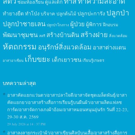
สัตว์
ทาสี
ทำความสะอาด
ดูแลเด็ก
ซ่อมห้องเรียน
ปลูกป่า
ปลูกปะการัง
ทำยางยืด
ทำโป่ง
บริจาค
ปลูกต้นไม้
ปลูกป่าชายเลน
ผู้ป่วย
ผู้พิการ
ฝึกอบรม
ปลูกป่าโกงกาง
สร้างฝาย
พัฒนาชุมชน
สร้างบ้านดิน
สิ่งแวดล้อม
สตรี
หัตถกรรม
อนุรักษ์สิ่งแวดล้อม
อาสาต่างแดน
เก็บขยะ
เด็กเยาวชน
เรียนรู้เกษตร
อาสาอาเซียน
บทความล่าสุด
อาสาคัดแยกแว่นตา/อาสาปลาใจดี/อาสาจัดชุดเมล็ดพันธุ์/อาสา
คัดแยกยา/อาสาสร้างสื่อการเรียนรู้บนผืนผ้า/อาสาผลิตแฟลช
การ์ด/อาสาจัดกางเกงผ้าอ้อม/อาสาหมอนหนุนอุ่นรัก วันที่ 22-23,
29-30 ส.ค. 2569
29 July 2026 at 14 : 37 PM
อาสาลงลายกระเป๋าผ้า/อาสาเขียนศิลป์บนเสื้อ/อาสาสร้างสื่อการ