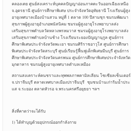
คลองเตย ศูนย์สงเคราะห์บุคคลปัญญาอ่อนภาคตะวันออกเฉียงเหนือ
จ.อุดรธานี ศูนย์การศึกษาพิเศษ ประจำจังหวัดอุทัยธานี โรงเรียนผู้สูง
อายุเทศบาลเมืองบ้านสวน หมู่ที่ 1 ตลาด 100 ปีสามชุก ชมรมพัฒนา
สุขภาพผู้สูงอายุอำเภอพนัสนิคม ชมรมผู้สูงอายุโรงพยาบาลส่ง
เสริมสุขภาพตำบลวัดหลวงพรหมวาส ชมรมผู้สูงอายุโรงพยาบาลส่ง
เสริมสุขภาพตำบลบ้านช้าง โรงเรียนระยองปัญญานุกูล ศูนย์การ
ศึกษาพิเศษประจำจังหวัดพะเยา ชมรมศิริราชอาวุโส ศูนย์การศึกษา
พิเศษประจำจังหวัดสระบุรี ศูนย์เรียนรู้ฟื้นฟูเด็กพิเศษมีนบุรี ศูนย์การ
ศึกษาพิเศษประจำจังหวัดนครพนม ศูนย์การศึกษาพิเศษประจำจังหวัด
มุกดาหาร ชมรมผู้สูงอายุเทศบาลตำบลเหมือง
สถานสงเคราะห์คนชราและทุพพลภาพคามิลเลียน โซเซียลเซ็นเตอร์
จ.ปราจีนบุรี ตลาดเทศบาลเมืองปราจีนบุรี ชุมชนบ้านเก่าริมน้ำประ
แส จ.ระยอง ตลาดหัวรอ จ.พระนครศรีอยุธยา ฯลฯ
สิ่งที่คาดว่าจะได้รับ
1) ได้ทำบุญด้วยอุปกรณ์ออกกำลังกาย