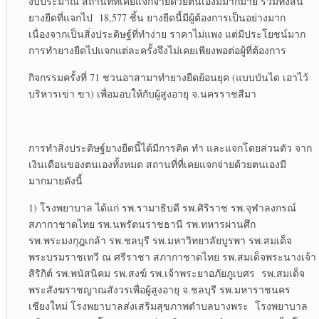
งบประมาณ สถานที่ที่เคยแจกจ่ายด้วยตนเองมีมากมาย รวมทั้งสิ้น
ยางยืดที่แจกไป 18,577 ชิ้น ยางยืดนี้มีผู้ต้องการเป็นอย่างมาก
เนื่องจากเป็นสิ่งประดิษฐ์ที่ทำง่าย ราคาไม่แพง แต่มีประโยชน์มาก
การทำยางยืดไปแจกแต่ละครั้งจึงไม่เคยเพียงพอต่อผู้ที่ต้องการ
กิจกรรมครั้งที่ 71 ชวนอาสามาทำยางยืดย้อนยุค (แบบบันได เอาไว้
บริหารเข่า ขา) เพื่อมอบให้กับผู้สูงอายุ จ.นครราชสีมา
การทำสิ่งประดิษฐ์ยางยืดนี้ได้มีการคิด ทำ และแจกโดยส่วนตัว จาก
เงินเดือนของตนเองทั้งหมด สถานที่ที่เคยแจกจ่ายด้วยตนเองมี
มากมายดังนี้
1) โรงพยาบาล ได้แก่ รพ.รามาธิบดี รพ.ศิริราช รพ.จุฬาลงกรณ์
สภากาชาดไทย รพ.นพรัตนราชธานี รพ.ทหารผ่านศึก
รพ.พระมงกุฎเกล้า รพ.ชลบุรี รพ.มหาวิทยาลัยบูรพา รพ.สมเด็จ
พระบรมราชเทวี ณ ศรีราชา สภากาชาดไทย รพ.สมเด็จพระนางเจ้า
สิริกิต์ รพ.พนัสนิคม รพ.สงฆ์ รพ.เจ้าพระยาอภัยภูเบศร รพ.สมเด็จ
พระสังฆราชญาณสังวรเพื่อผู้สูงอายุ จ.ชลบุรี รพ.มหาราชนคร
เชียงใหม่ โรงพยาบาลส่งเสริมสุขภาพตำบลบางพระ โรงพยาบาล