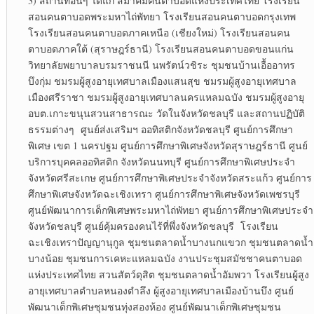
3) สถานที่อื่นๆ ได้แก่ สมาคมคนตาบอดแห่งประเทศไทย โรงเรียน
สอนคนตาบอดพระมหาไถ่พัทยา โรงเรียนสอนคนตาบอดกรุงเทพ
โรงเรียนสอนคนตาบอดภาคเหนือ (เชียงใหม่) โรงเรียนสอนคน
ตาบอดภาคใต้ (สุราษฎร์ธานี) โรงเรียนสอนคนตาบอดขอนแก่น
วิทยาลัยพยาบาลบรมราชนนี นพรัตน์วชิระ ชุมชนบ้านเอื้ออาทร
บึงกุ่ม ชมรมผู้สูงอายุเทศบาลเมืองแสนสุข ชมรมผู้สูงอายุเทศบาล
เมืองศรีราชา ชมรมผู้สูงอายุเทศบาลนครแหลมฉบัง ชมรมผู้สูงอายุ
อบต.เกาะขนุนสวนสาธารณะ วัดในจังหวัดชลบุรี และสถานปฏิบัติ
ธรรมต่างๆ ศูนย์ส่งเสริมฯ ออทิสติกจังหวัดชลบุรี ศูนย์การศึกษา
พิเศษ เขต 1 นครปฐม ศูนย์การศึกษาพิเศษจังหวัดสุราษฎร์ธานี ศูนย์
บริการบุคคลออทิสติก จังหวัดนนทบุรี ศูนย์การศึกษาพิเศษประจำ
จังหวัดศรีสะเกษ ศูนย์การศึกษาพิเศษประจำจังหวัดสระแก้ว ศูนย์การ
ศึกษาพิเศษจังหวัดฉะเชิงเทรา ศูนย์การศึกษาพิเศษจังหวัดเพชรบุรี
ศูนย์พัฒนาการเด็กพิเศษพระมหาไถ่พัทยา ศูนย์การศึกษาพิเศษประจำ
จังหวัดชลบุรี ศูนย์คุ้มครองคนไร้ที่พึ่งจังหวัดชลบุรี โรงเรียน
ฉะเชิงเทราปัญญานุกูล ชุมชนตลาดน้ำบางนกแขวก ชุมชนตลาดน้ำ
บางน้อย ชุมชนการเคหะแหลมฉบัง งานประชุมสมัชชาคนตาบอด
แห่งประเทศไทย สวนสัตว์ดุสิต ชุมชนตลาดน้ำอัมพวา โรงเรียนผู้สูง
อายุเทศบาลตำบลหนองตำลึง ผู้สูงอายุเทศบาลเมืองบ้านบึง ศูนย์
พัฒนาเด็กพิเศษชุมชนทุ่งสองห้อง ศูนย์พัฒนาเด็กพิเศษชุมชน