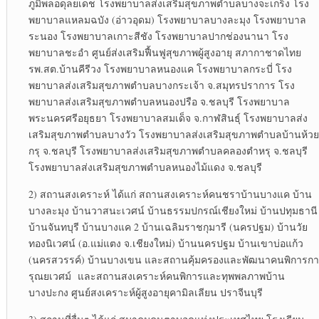
ภูมิพลอดุลยเดช โรงพยาบาลส่งเสริมสุขภาพตำบลบางจะเกร็ง โรง
พยาบาลแหลมฉบัง (อ่าวอุดม) โรงพยาบาลบางละมุง โรงพยาบาล
ระนอง โรงพยาบาลเกาะสีชัง โรงพยาบาลปากช่องนานา โรง
พยาบาลชะอำ ศูนย์ส่งเสริมฟื้นฟูสุขภาพผู้สูงอายุ สภากาชาดไทย
รพ.สต.บ้านคีรีวง โรงพยาบาลหนองแค โรงพยาบาลกระบี่ โรง
พยาบาลส่งเสริมสุขภาพตำบลบางกระเจ้า จ.สมุทรปราการ โรง
พยาบาลส่งเสริมสุขภาพตำบลหนองปรือ จ.ชลบุรี โรงพยาบาล
พระนครศรีอยุธยา โรงพยาบาลสมเด็จ จ.กาฬสินธุ์ โรงพยาบาลส่ง
เสริมสุขภาพตำบลบางวัว โรงพยาบาลส่งเสริมสุขภาพตำบลบ้านห้วย
กรุ จ.ชลบุรี โรงพยาบาลส่งเสริมสุขภาพตำบลคลองตำหรุ จ.ชลบุรี
โรงพยาบาลส่งเสริมสุขภาพตำบลหนองไม้แดง จ.ชลบุรี
2) สถานสงเคราะห์ ได้แก่ สถานสงเคราะห์คนชราบ้านบางแค บ้าน
บางละมุง บ้านวาสนะเวศน์ บ้านธรรมปกรณ์เชียงใหม่ บ้านปทุมธานี
บ้านจันทบุรี บ้านบางแค 2 บ้านเฉลิมราชกุมารี (นครปฐม) บ้านวัย
ทองนิเวศน์ (อ.แม่แตง จ.เชียงใหม่) บ้านนครปฐม บ้านเขาบ่อแก้ว
(นครสวรรค์) บ้านบางเขน และสถานคุ้มครองและพัฒนาคนพิการกา
รุณยเวศม์ และสถานสงเคราะห์คนพิการและทุพพลภาพบ้าน
บางปะกง ศูนย์สงเคราะห์ผู้สูงอายุคามิลเลียน ปราจีนบุรี