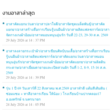
งานอาสาล่าสุด
อาสาคัดแยกแว่นตา/อาสาปลาใจดี/อาสาจัดชุดเมล็ดพันธุ์/อาสาคัด
แยกยา/อาสาสร้างสื่อการเรียนรู้บนผืนผ้า/อาสาผลิตแฟลชการ์ด/อาสา
จัดกางเกงผ้าอ้อม/อาสาหมอนหนุนอุ่นรัก วันที่ 22-23, 29-30 ส.ค. 2569
29 July 2026 at 14 : 37 PM
อาสาลงลายกระเป๋าผ้า/อาสาเขียนศิลป์บนเสื้อ/อาสาสร้างสื่อการเรียน
รู้บนผืนผ้า/อาสาผลิตแฟลชการ์ด/อาสาคัดแยกแว่นตา/อาสาหมอน
หนุนอุ่นรัก/อาสาจัดชุดกางเกงผ้าอ้อม/อาสาคัดแยกยา/อาสาผลิตดิน
กระดาษ/อาสาเยี่ยมตายายและเปิดสวนผัก วันที่ 1-2, 8-9, 15-16 ส.ค.
2569
29 July 2026 at 14 : 39 PM
รุ่น 1 ปี 69 วันเสาร์ที่ 22 สิงหาคม พ.ศ.2569 อาสาทำดี แต้มสีเติมฝัน (
ซ่อมแซม + ทาสีอาคารเรียน ให้น้อง ) โรงเรียนบ้านปากคลอง17
อ.องครักษ์ จ.นครนายก
24 July 2026 at 14 : 05 PM