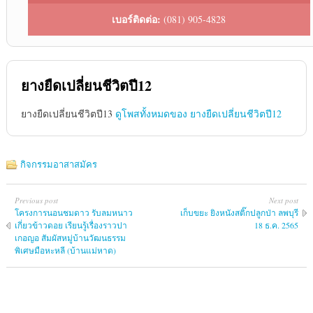
เบอร์ติดต่อ:
(081) 905-4828
ยางยืดเปลี่ยนชีวิตปี12
ยางยืดเปลี่ยนชีวิตปี13
ดูโพสทั้งหมดของ ยางยืดเปลี่ยนชีวิตปี12
กิจกรรมอาสาสมัคร
Previous post
Next post
โครงการนอนชมดาว รับลมหนาว
เก็บขยะ ยิงหนังสติ๊กปลูกป่า ลพบุรี
เกี่ยวข้าวดอย เรียนรู้เรื่องราวปา
18 ธ.ค. 2565
เกอญอ สัมผัสหมู่บ้านวัฒนธรรม
พิเศษมือหะหลี (บ้านแม่หาด)