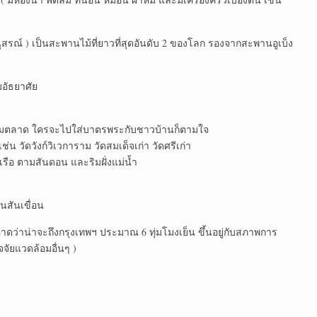
รณ์ ) เป็นสะพานไม้ที่ยาวที่สุดอันดับ 2 ของโลก รองจากสะพานอูเบ็ง
อัธยาศัย
งตามตลาด ใครจะไปใส่บาตรพระกับชาวบ้านก็ตามใจ
 เช่น วัดวังก์วิเวการาม วัดสมเด็จเก่า วัดศรีเก่า
รือ ตามสันดอน และริมฝั่งแม่น้ำ
นสันเขื่อน
คาดว่าน่าจะถึงกรุงเทพฯ ประมาณ 6 ทุ่มโมงเย็น ขึ้นอยู่กับสภาพการ
จัยแวดล้อมอื่นๆ )