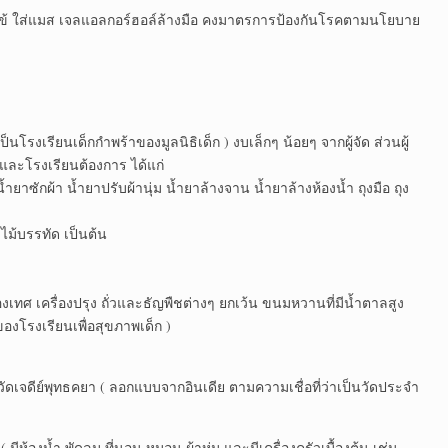
วัดไข้ ใส่แมส เจลแอลกอร์ฮอล์ล้างมือ คงมาตรการป้องกันโรคตามนโยบาย
็นโรงเรียนเด็กกำพร้าของมูลนิธิเด็ก ) งบเล็กๆ น้อยๆ จากผู้จัด ส่วนผู้
 และโรงเรียนต้องการ ได้แก่
ำยาซักผ้า น้ำยาปรับผ้านุ่ม น้ำยาล้างจาน น้ำยาล้างห้องน้ำ ถุงมือ ถุง
 ไม้บรรทัด เป็นต้น
ื่องเทศ เครื่องปรุง ถั่วและธัญพืชต่างๆ ยกเว้น ขนมหวานที่มีน้ำตาลสูง
องโรงเรียนเพื่อสุขภาพเด็ก )
ัดเจดีย์พุทธคยา ( ลอกแบบจากอินเดีย ตามความเชื่อที่ว่าเป็นวัดประจำ
ีห้องน้ำ พัดลม ที่นอน หมอน ผ้าห่ม และมีเครื่องครัวเบื้องต้น เช่น