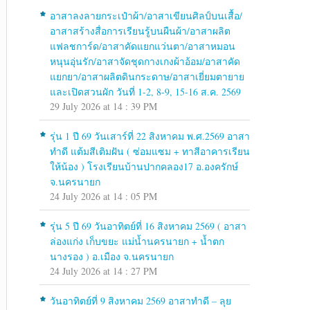
อาสาลงลายกระเป๋าผ้า/อาสาเขียนศิลป์บนเสื้อ/
อาสาสร้างสื่อการเรียนรู้บนผืนผ้า/อาสาผลิต
แฟลชการ์ด/อาสาคัดแยกแว่นตา/อาสาหมอน
หนุนอุ่นรัก/อาสาจัดชุดกางเกงผ้าอ้อม/อาสาคัด
แยกยา/อาสาผลิตดินกระดาษ/อาสาเยี่ยมตายาย
และเปิดสวนผัก วันที่ 1-2, 8-9, 15-16 ส.ค. 2569
29 July 2026 at 14 : 39 PM
รุ่น 1 ปี 69 วันเสาร์ที่ 22 สิงหาคม พ.ศ.2569 อาสา
ทำดี แต้มสีเติมฝัน ( ซ่อมแซม + ทาสีอาคารเรียน
ให้น้อง ) โรงเรียนบ้านปากคลอง17 อ.องครักษ์
จ.นครนายก
24 July 2026 at 14 : 05 PM
รุ่น 5 ปี 69 วันอาทิตย์ที่ 16 สิงหาคม 2569 ( อาสา
ล่องแก่ง เก็บขยะ แม่น้ำนครนายก + น้ำตก
นางรอง ) อ.เมือง จ.นครนายก
24 July 2026 at 14 : 27 PM
วันอาทิตย์ที่ 9 สิงหาคม 2569 อาสาทำดี – ลุย