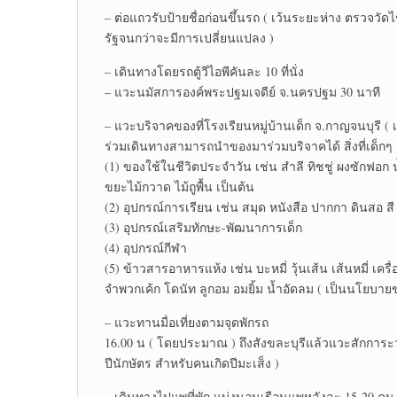
– ต่อแถวรับป้ายชื่อก่อนขึ้นรถ ( เว้นระยะห่าง ตรวจ
รัฐจนกว่าจะมีการเปลี่ยนแปลง )
– เดินทางโดยรถตู้วีไอพีคันละ 10 ที่นั่ง
– แวะนมัสการองค์พระปฐมเจดีย์ จ.นครปฐม 30 นาที
– แวะบริจาคของที่โรงเรียนหมู่บ้านเด็ก จ.กาญจนบุรี ( เป
ร่วมเดินทางสามารถนำของมาร่วมบริจาคได้ สิ่งที่เด็กๆ
(1) ของใช้ในชีวิตประจำวัน เช่น สำลี ทิชชู่ ผงซักฟอก น้
ขยะไม้กวาด ไม้ถูพื้น เป็นต้น
(2) อุปกรณ์การเรียน เช่น สมุด หนังสือ ปากกา ดินสอ สี
(3) อุปกรณ์เสริมทักษะ-พัฒนาการเด็ก
(4) อุปกรณ์กีฬา
(5) ข้าวสารอาหารแห้ง เช่น บะหมี่ วุ้นเส้น เส้นหมี่ เคร
จำพวกเค้ก โดนัท ลูกอม อมยิ้ม น้ำอัดลม ( เป็นนโยบายข
– แวะทานมื่อเที่ยงตามจุดพักรถ
16.00 น ( โดยประมาณ ) ถึงสังขละบุรีแล้วแวะสักการะว
ปีนักษัตร สำหรับคนเกิดปีมะเส็ง )
– เดินทางไปแพที่พัก แบ่งนอนเรือนแพหลังละ 15-20 คน ( ม