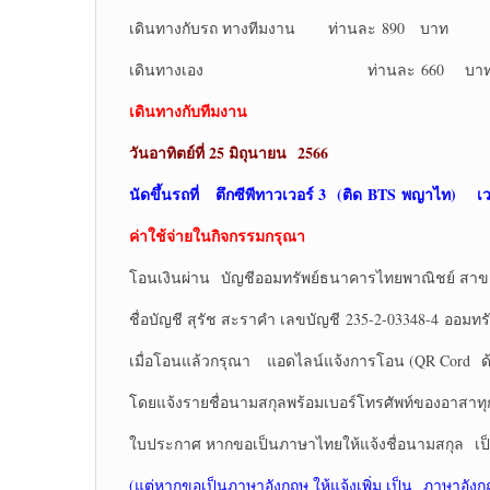
เดินทางกับรถ ทางทีมงาน ท่านละ 890 บาท
เดินทางเอง ท่านละ 660 บา
เดินทางกับทีมงาน
วันอาทิตย์ที่ 25 มิถุนายน 256
6
นัดขึ้นรถที่
ตึกซีพีทาวเวอร์ 3 (ติด BTS พญาไท) เวล
ค่าใช้จ่ายในกิจกรรมกรุณา
โอนเงินผ่าน บัญชีออมทรัพย์ธนาคารไทยพาณิชย์ สาข
ชื่อบัญชี สุรัช สะราคำ เลขบัญชี 235-2-03348-4 ออมทรั
เมื่อโอนแล้วกรุณา แอดไลน์แจ้งการโอน (QR Cord ด้
โดยแจ้งรายชื่อนามสกุลพร้อมเบอร์โทรศัพท์ของอาสาท
ใบประกาศ หากขอเป็นภาษาไทยให้แจ้งชื่อนามสกุล เ
(แต่หากขอเป็นภาษาอังกฤษ ให้แจ้งเพิ่ม เป็น ภาษาอังก