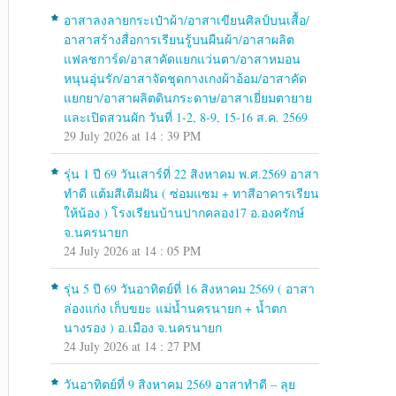
อาสาลงลายกระเป๋าผ้า/อาสาเขียนศิลป์บนเสื้อ/
อาสาสร้างสื่อการเรียนรู้บนผืนผ้า/อาสาผลิต
แฟลชการ์ด/อาสาคัดแยกแว่นตา/อาสาหมอน
หนุนอุ่นรัก/อาสาจัดชุดกางเกงผ้าอ้อม/อาสาคัด
แยกยา/อาสาผลิตดินกระดาษ/อาสาเยี่ยมตายาย
และเปิดสวนผัก วันที่ 1-2, 8-9, 15-16 ส.ค. 2569
29 July 2026 at 14 : 39 PM
รุ่น 1 ปี 69 วันเสาร์ที่ 22 สิงหาคม พ.ศ.2569 อาสา
ทำดี แต้มสีเติมฝัน ( ซ่อมแซม + ทาสีอาคารเรียน
ให้น้อง ) โรงเรียนบ้านปากคลอง17 อ.องครักษ์
จ.นครนายก
24 July 2026 at 14 : 05 PM
รุ่น 5 ปี 69 วันอาทิตย์ที่ 16 สิงหาคม 2569 ( อาสา
ล่องแก่ง เก็บขยะ แม่น้ำนครนายก + น้ำตก
นางรอง ) อ.เมือง จ.นครนายก
24 July 2026 at 14 : 27 PM
วันอาทิตย์ที่ 9 สิงหาคม 2569 อาสาทำดี – ลุย