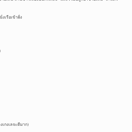
รือเข้าฝั่ง
ย
กางเกงเลจะดีมาก)