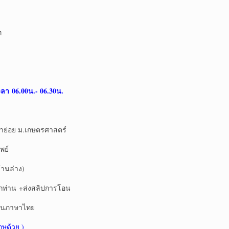
ท
า 06.00น.- 06.30น.
าย่อย ม.เกษตรศาสตร์
พย์
านล่าง)
ุกท่าน +ส่งสลิปการโอน
ป็นภาษาไทย
ฤษด้วย )