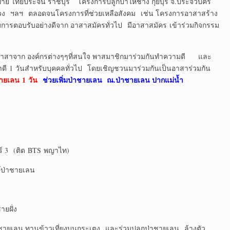
ย ไทยประจัน ราชบุรี โครงการปลูกป่าให้ช่าง กุยบุรี จ.ประจวบคีรี
ง ฯลฯ ตลอดจนโครงการที่ช่วยเหลือสังคม เช่น โครงการอาสาสร้าง
ับการตอบรับอย่างดีจาก อาสาสมัครทั่วไป มีอาสาสมัคร เข้าร่วมกิจกรรม
จาก องค์กรต่างๆๆที่สนใจ พาสมาชิกมาร่วมกันทำความดี และ
ทำดี 1 วันสำหรับบุคคลทั่วไป โดยเชิญชวนมาร่วมกันเป็นอาสาร่วมกัน
ชายเลน 1 วัน
ช่วยเพิ่มป่าชายเลน ณ.ป่าชายเลน ปากแม่น้ำ
อร์ 3 (ติด BTS พญาไท)
ษ์ป่าชายเลน
ายฝั่ง
่าชายเลน ทานข้าวเที่ยงบนกระเตง และร่วมปลูกป่าชายเลน ล้างตัว