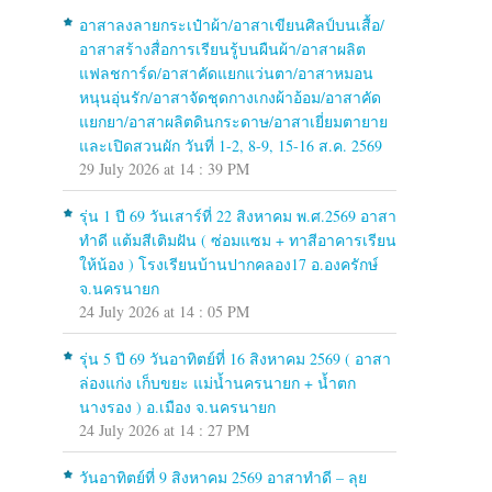
อาสาลงลายกระเป๋าผ้า/อาสาเขียนศิลป์บนเสื้อ/
อาสาสร้างสื่อการเรียนรู้บนผืนผ้า/อาสาผลิต
แฟลชการ์ด/อาสาคัดแยกแว่นตา/อาสาหมอน
หนุนอุ่นรัก/อาสาจัดชุดกางเกงผ้าอ้อม/อาสาคัด
แยกยา/อาสาผลิตดินกระดาษ/อาสาเยี่ยมตายาย
และเปิดสวนผัก วันที่ 1-2, 8-9, 15-16 ส.ค. 2569
29 July 2026 at 14 : 39 PM
รุ่น 1 ปี 69 วันเสาร์ที่ 22 สิงหาคม พ.ศ.2569 อาสา
ทำดี แต้มสีเติมฝัน ( ซ่อมแซม + ทาสีอาคารเรียน
ให้น้อง ) โรงเรียนบ้านปากคลอง17 อ.องครักษ์
จ.นครนายก
24 July 2026 at 14 : 05 PM
รุ่น 5 ปี 69 วันอาทิตย์ที่ 16 สิงหาคม 2569 ( อาสา
ล่องแก่ง เก็บขยะ แม่น้ำนครนายก + น้ำตก
นางรอง ) อ.เมือง จ.นครนายก
24 July 2026 at 14 : 27 PM
วันอาทิตย์ที่ 9 สิงหาคม 2569 อาสาทำดี – ลุย