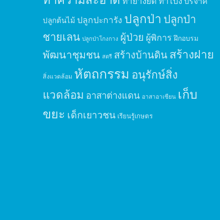
ทำยางยืด
ทำโป่ง
บริจาค
ปลูกป่า
ปลูกป่า
ปลูกปะการัง
ปลูกต้นไม้
ชายเลน
ผู้ป่วย
ผู้พิการ
ฝึกอบรม
ปลูกป่าโกงกาง
สร้างฝาย
พัฒนาชุมชน
สร้างบ้านดิน
สตรี
หัตถกรรม
อนุรักษ์สิ่ง
สิ่งแวดล้อม
เก็บ
แวดล้อม
อาสาต่างแดน
อาสาอาเซียน
ขยะ
เด็กเยาวชน
เรียนรู้เกษตร