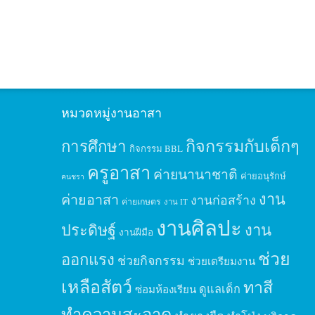
หมวดหมู่งานอาสา
กิจกรรมกับเด็กๆ
การศึกษา
กิจกรรม BBL
ครูอาสา
ค่ายนานาชาติ
ค่ายอนุรักษ์
คนชรา
งาน
ค่ายอาสา
งานก่อสร้าง
ค่ายเกษตร
งาน IT
งานศิลปะ
ประดิษฐ์
งาน
งานฝีมือ
ช่วย
ออกแรง
ช่วยกิจกรรม
ช่วยเตรียมงาน
เหลือสัตว์
ทาสี
ดูแลเด็ก
ซ่อมห้องเรียน
ทำความสะอาด