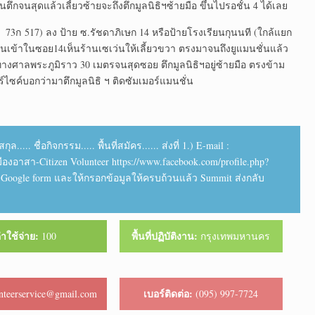
ึกจนสุดแล้วเลี้ยวซ้ายจะถึงตึกมูลนิธิฯซ้ายมือ ขึ้นไปรอชั้น 4 ได้เลย
 73ก 517) ลง ป้าย ซ.รัชดาภิเษก 14 หรือป้ายโรงเรียนกุนนที (ใกล้แยก
นเข้าในซอย14เห็นร้านเซเว่นให้เลี้ยวขวา ตรงมาจนถึงยูแมนชั่นแล้ว
ทางศาลพระภูมิราว 30 เมตรจนสุดซอย ตึกมูลนิธิฯอยู่ซ้ายมือ ตรงข้าม
์ไซค์บอกว่ามาตึกมูลนิธิ ฯ ติดซัมเมอร์แมนชั่น
 ชื่อกิจกรรม..... พื้นที่สมัคร...... ส่งที่ 1.) E-mail :
มืองอาสา-Citizen Volunteer https://www.facebook.com/profile.php?
ค์ Google form และให้กรอกข้อมูลให้ครบถ้วนแล้ว Summit ส่งกลับ
่าใช้จ่าย:
พื้นที่ปฏิบัติงาน:
100
กรุงเทพมหานคร
เบอร์ติดต่อ:
nteerservice@gmail.com
(095) 997-7724