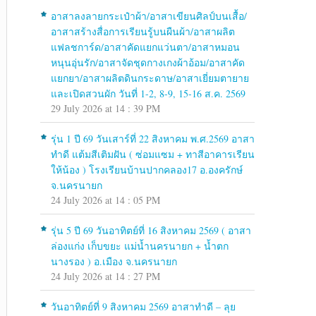
อาสาลงลายกระเป๋าผ้า/อาสาเขียนศิลป์บนเสื้อ/
อาสาสร้างสื่อการเรียนรู้บนผืนผ้า/อาสาผลิต
แฟลชการ์ด/อาสาคัดแยกแว่นตา/อาสาหมอน
หนุนอุ่นรัก/อาสาจัดชุดกางเกงผ้าอ้อม/อาสาคัด
แยกยา/อาสาผลิตดินกระดาษ/อาสาเยี่ยมตายาย
และเปิดสวนผัก วันที่ 1-2, 8-9, 15-16 ส.ค. 2569
29 July 2026 at 14 : 39 PM
รุ่น 1 ปี 69 วันเสาร์ที่ 22 สิงหาคม พ.ศ.2569 อาสา
ทำดี แต้มสีเติมฝัน ( ซ่อมแซม + ทาสีอาคารเรียน
ให้น้อง ) โรงเรียนบ้านปากคลอง17 อ.องครักษ์
จ.นครนายก
24 July 2026 at 14 : 05 PM
รุ่น 5 ปี 69 วันอาทิตย์ที่ 16 สิงหาคม 2569 ( อาสา
ล่องแก่ง เก็บขยะ แม่น้ำนครนายก + น้ำตก
นางรอง ) อ.เมือง จ.นครนายก
24 July 2026 at 14 : 27 PM
วันอาทิตย์ที่ 9 สิงหาคม 2569 อาสาทำดี – ลุย