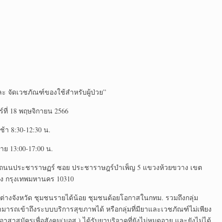
 จัดเวชภัณฑ์ของใช้สำหรับผู้ป่วย”
ร์ที่ 18 พฤษจิกายน 2566
เช้า 8:30-12:30 น.
่าย 13:00-17:00 น.
สังคม ถนนประชาราษฏร์ ซอย ประชาราษฎร์บำเพ็ญ 5 แขวงห้วยขวาง เขต
ง กรุงเทพมหานคร 10310
ต่างจังหวัด ชุมชนรายได้น้อย ชุมชนด้อยโอกาสในกทม. รวมถึงกลุ่ม
มารถเข้าถึงระบบบริการสุขภาพได้ หรือกลุ่มที่มียาและเวชภัณฑ์ไม่เพียง
าสมัครเพื่อสังคม(มอส.) ได้รับยาบริจาคที่ยังไม่หมดอายุ และยังไม่ได้