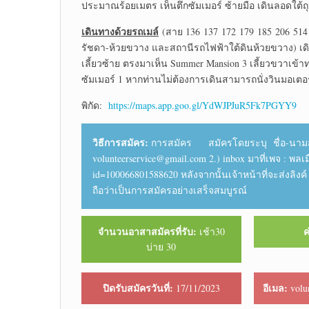
ประมาณร้อยเมตร เห็นตึกซัมเมอร์ ซ้ายมือ เดินลอดใต้ถุนต
เดินทางด้วยรถเมล์
(สาย 136 137 172 179 185 206 514
รัชดา-ห้วยขวาง และสถานีรถไฟฟ้าใต้ดินห้วยขวาง) เดิ
เลี้ยวซ้าย ตรงมาเห็น Summer Mansion 3 เลี้ยวขวาเข้า
ซัมเมอร์ 1 หากท่านไม่ต้องการเดินสามารถนั่งวินมอเตอร
พิกัด:
https://maps.app.goo.gl/YdWJPJuR5Fk7PGYY9
วิธีการสมัคร:
การสมัคร สมัครโดยระบุ ชื่อ-นามสกุล.....
volunteerservice@gmail.com 2.) inbox มาที่เพจ : พลเ
id=100066801588620 หลังจากนั้นเจ้าหน้าที่จะส่งลิง
ถือว่าเป็นการสมัครอย่างเสร็จสมบูรณ์
จำนวนอาสาสมัครที่รับ:
ค
เช้า30
บ่าย 30
ปิดรับสมัครวันที่:
อีเมล:
17/11/2023
volu