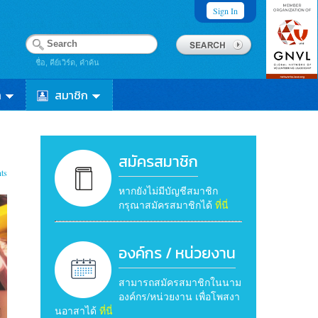
Sign In
ชื่อ, คีย์เวิร์ด, คำค้น
า
สมาชิก
สมัครสมาชิก
ts
หากยังไม่มีบัญชีสมาชิก
กรุณาสมัครสมาชิกได้
ที่นี่
องค์กร / หน่วยงาน
สามารถสมัครสมาชิกในนาม
องค์กร/หน่วยงาน เพื่อโพสงา
นอาสาได้
ที่นี่