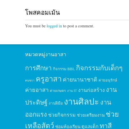
โพสคอมเม้น
You must be
logged in
to post a comment.
หมวดหมู่งานอาสา
กิจกรรมกับเด็กๆ
การศึกษา
กิจกรรม BBL
ครูอาสา
ค่ายนานาชาติ
ค่ายอนุรักษ์
คนชรา
งาน
ค่ายอาสา
งานก่อสร้าง
ค่ายเกษตร
งาน IT
งานศิลปะ
ประดิษฐ์
งาน
งานฝีมือ
ช่วย
ออกแรง
ช่วยกิจกรรม
ช่วยเตรียมงาน
เหลือสัตว์
ทาสี
ดูแลเด็ก
ซ่อมห้องเรียน