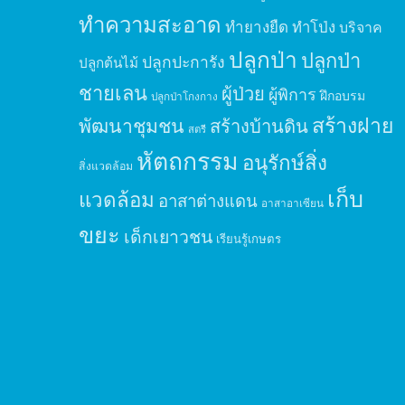
ทำความสะอาด
ทำยางยืด
ทำโป่ง
บริจาค
ปลูกป่า
ปลูกป่า
ปลูกปะการัง
ปลูกต้นไม้
ชายเลน
ผู้ป่วย
ผู้พิการ
ฝึกอบรม
ปลูกป่าโกงกาง
สร้างฝาย
พัฒนาชุมชน
สร้างบ้านดิน
สตรี
หัตถกรรม
อนุรักษ์สิ่ง
สิ่งแวดล้อม
เก็บ
แวดล้อม
อาสาต่างแดน
อาสาอาเซียน
ขยะ
เด็กเยาวชน
เรียนรู้เกษตร