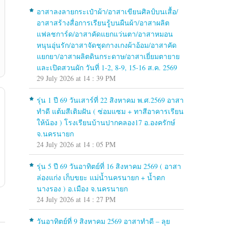
อาสาลงลายกระเป๋าผ้า/อาสาเขียนศิลป์บนเสื้อ/
อาสาสร้างสื่อการเรียนรู้บนผืนผ้า/อาสาผลิต
แฟลชการ์ด/อาสาคัดแยกแว่นตา/อาสาหมอน
หนุนอุ่นรัก/อาสาจัดชุดกางเกงผ้าอ้อม/อาสาคัด
แยกยา/อาสาผลิตดินกระดาษ/อาสาเยี่ยมตายาย
และเปิดสวนผัก วันที่ 1-2, 8-9, 15-16 ส.ค. 2569
29 July 2026 at 14 : 39 PM
รุ่น 1 ปี 69 วันเสาร์ที่ 22 สิงหาคม พ.ศ.2569 อาสา
ทำดี แต้มสีเติมฝัน ( ซ่อมแซม + ทาสีอาคารเรียน
ให้น้อง ) โรงเรียนบ้านปากคลอง17 อ.องครักษ์
จ.นครนายก
24 July 2026 at 14 : 05 PM
รุ่น 5 ปี 69 วันอาทิตย์ที่ 16 สิงหาคม 2569 ( อาสา
ล่องแก่ง เก็บขยะ แม่น้ำนครนายก + น้ำตก
นางรอง ) อ.เมือง จ.นครนายก
24 July 2026 at 14 : 27 PM
วันอาทิตย์ที่ 9 สิงหาคม 2569 อาสาทำดี – ลุย