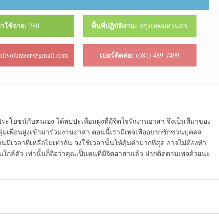
่าใช้จ่าย:
พื้นที่ปฏิบัติงาน:
280
กรุงเทพมหานคร
เบอร์ติดต่อ:
itvolunteer@gmail.com
(081) 489-7499
ดประโยชน์กับตนเอง ได้พบปะเพื่อนฝูงที่มีจิตใจรักงานอาสา จึงเป็นที่มาของ
นกลุ่มเพื่อนฝูงเข้ามาร่วมงานอาสา ตอนนี้เรามีเพจเพื่ออยากชักชวนบุคคล
นมีเวลาที่เหลือไม่เท่ากัน จงใช้เวลานั้นให้คุ้มค่ามากที่สุด อาจไม่ต้องทำ
คนใกล้ตัว เท่านั้นก็ถือว่าคุณเป็นคนที่มีจิตอาสาแล้ว ฝากติดตามเพจด้วยนะ