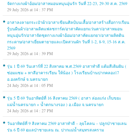
จัดกางเกงผ้าอ้อม/อาสาหมอนหนุนอุ่นรัก วันที่ 22-23, 29-30 ส.ค. 2569
29 July 2026 at 14 : 37 PM
อาสาลงลายกระเป๋าผ้า/อาสาเขียนศิลป์บนเสื้อ/อาสาสร้างสื่อการเรียน
รู้บนผืนผ้า/อาสาผลิตแฟลชการ์ด/อาสาคัดแยกแว่นตา/อาสาหมอน
หนุนอุ่นรัก/อาสาจัดชุดกางเกงผ้าอ้อม/อาสาคัดแยกยา/อาสาผลิตดิน
กระดาษ/อาสาเยี่ยมตายายและเปิดสวนผัก วันที่ 1-2, 8-9, 15-16 ส.ค.
2569
29 July 2026 at 14 : 39 PM
รุ่น 1 ปี 69 วันเสาร์ที่ 22 สิงหาคม พ.ศ.2569 อาสาทำดี แต้มสีเติมฝัน (
ซ่อมแซม + ทาสีอาคารเรียน ให้น้อง ) โรงเรียนบ้านปากคลอง17
อ.องครักษ์ จ.นครนายก
24 July 2026 at 14 : 05 PM
รุ่น 5 ปี 69 วันอาทิตย์ที่ 16 สิงหาคม 2569 ( อาสา ล่องแก่ง เก็บขยะ
แม่น้ำนครนายก + น้ำตกนางรอง ) อ.เมือง จ.นครนายก
24 July 2026 at 14 : 27 PM
วันอาทิตย์ที่ 9 สิงหาคม 2569 อาสาทำดี – ลุยโคลน – ปลูกป่าชายเลน
รุ่น 6 ปี 69 ดูแลป่าชายเลน ณ. ปากแม่น้ำสมุทรสงคราม