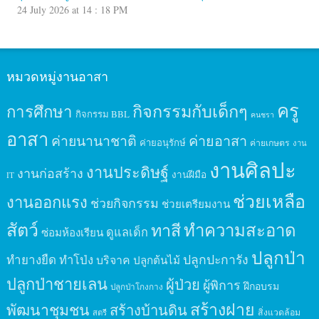
24 July 2026 at 14 : 18 PM
หมวดหมู่งานอาสา
ครู
กิจกรรมกับเด็กๆ
การศึกษา
กิจกรรม BBL
คนชรา
อาสา
ค่ายนานาชาติ
ค่ายอาสา
ค่ายอนุรักษ์
ค่ายเกษตร
งาน
งานศิลปะ
งานประดิษฐ์
งานก่อสร้าง
งานฝีมือ
IT
ช่วยเหลือ
งานออกแรง
ช่วยกิจกรรม
ช่วยเตรียมงาน
สัตว์
ทาสี
ทำความสะอาด
ดูแลเด็ก
ซ่อมห้องเรียน
ปลูกป่า
ปลูกปะการัง
ทำยางยืด
ทำโป่ง
บริจาค
ปลูกต้นไม้
ปลูกป่าชายเลน
ผู้ป่วย
ผู้พิการ
ฝึกอบรม
ปลูกป่าโกงกาง
สร้างฝาย
พัฒนาชุมชน
สร้างบ้านดิน
สิ่งแวดล้อม
สตรี