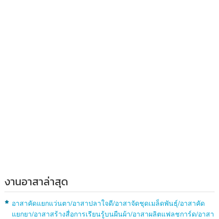
งานอาสาล่าสุด
อาสาคัดแยกแว่นตา/อาสาปลาใจดี/อาสาจัดชุดเมล็ดพันธุ์/อาสาคัด
แยกยา/อาสาสร้างสื่อการเรียนรู้บนผืนผ้า/อาสาผลิตแฟลชการ์ด/อาสา