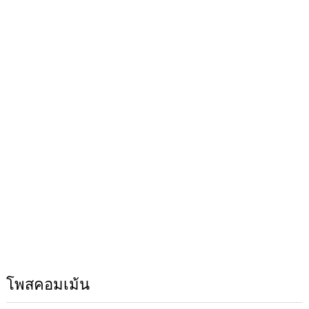
โพสคอมเม้น