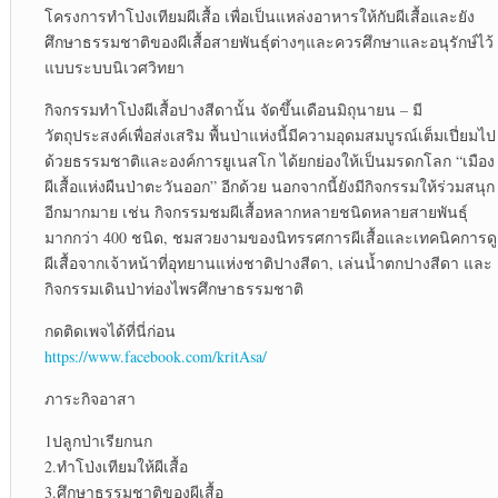
โครงการทำโป่งเทียมผีเสื้อ เพื่อเป็นแหล่งอาหารให้กับผีเสื้อและยัง
ศึกษาธรรมชาติของผีเสื้อสายพันธุ์ต่างๆและควรศึกษาและอนุรักษ์ไว้
แบบระบบนิเวศวิทยา
กิจกรรมทำโป่งผีเสื้อปางสีดานั้น จัดขึ้นเดือนมิถุนายน – มี
วัตถุประสงค์เพื่อส่งเสริม พื้นป่าแห่งนี้มีความอุดมสมบูรณ์เต็มเปี่ยมไป
ด้วยธรรมชาติและองค์การยูเนสโก ได้ยกย่องให้เป็นมรดกโลก “เมือง
ผีเสื้อแห่งผืนป่าตะวันออก” อีกด้วย นอกจากนี้ยังมีกิจกรรมให้ร่วมสนุก
อีกมากมาย เช่น กิจกรรมชมผีเสื้อหลากหลายชนิดหลายสายพันธุ์
มากกว่า 400 ชนิด, ชมสวยงามของนิทรรศการผีเสื้อและเทคนิคการดู
ผีเสื้อจากเจ้าหน้าที่อุทยานแห่งชาติปางสีดา, เล่นน้ำตกปางสีดา และ
กิจกรรมเดินป่าท่องไพรศึกษาธรรมชาติ
กดติดเพจได้ที่นี่ก่อน
https://www.facebook.com/kritAsa/
ภาระกิจอาสา
1ปลูกป่าเรียกนก
2.ทำโป่งเทียมให้ผีเสื้อ
3.ศึกษาธรรมชาติของผีเสื้อ