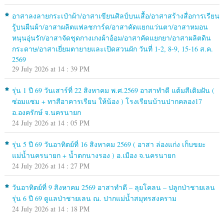
อาสาลงลายกระเป๋าผ้า/อาสาเขียนศิลป์บนเสื้อ/อาสาสร้างสื่อการเรียน
รู้บนผืนผ้า/อาสาผลิตแฟลชการ์ด/อาสาคัดแยกแว่นตา/อาสาหมอน
หนุนอุ่นรัก/อาสาจัดชุดกางเกงผ้าอ้อม/อาสาคัดแยกยา/อาสาผลิตดิน
กระดาษ/อาสาเยี่ยมตายายและเปิดสวนผัก วันที่ 1-2, 8-9, 15-16 ส.ค.
2569
29 July 2026 at 14 : 39 PM
รุ่น 1 ปี 69 วันเสาร์ที่ 22 สิงหาคม พ.ศ.2569 อาสาทำดี แต้มสีเติมฝัน (
ซ่อมแซม + ทาสีอาคารเรียน ให้น้อง ) โรงเรียนบ้านปากคลอง17
อ.องครักษ์ จ.นครนายก
24 July 2026 at 14 : 05 PM
รุ่น 5 ปี 69 วันอาทิตย์ที่ 16 สิงหาคม 2569 ( อาสา ล่องแก่ง เก็บขยะ
แม่น้ำนครนายก + น้ำตกนางรอง ) อ.เมือง จ.นครนายก
24 July 2026 at 14 : 27 PM
วันอาทิตย์ที่ 9 สิงหาคม 2569 อาสาทำดี – ลุยโคลน – ปลูกป่าชายเลน
รุ่น 6 ปี 69 ดูแลป่าชายเลน ณ. ปากแม่น้ำสมุทรสงคราม
24 July 2026 at 14 : 18 PM