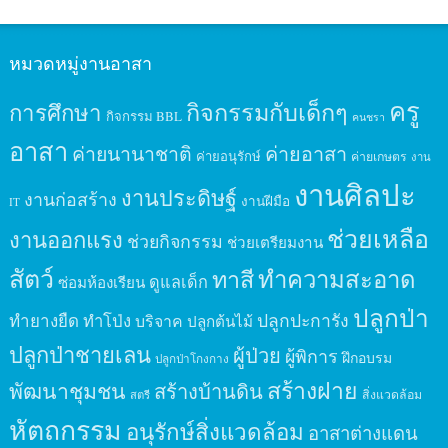
หมวดหมู่งานอาสา
ครู
กิจกรรมกับเด็กๆ
การศึกษา
กิจกรรม BBL
คนชรา
อาสา
ค่ายนานาชาติ
ค่ายอาสา
ค่ายอนุรักษ์
ค่ายเกษตร
งาน
งานศิลปะ
งานประดิษฐ์
งานก่อสร้าง
งานฝีมือ
IT
ช่วยเหลือ
งานออกแรง
ช่วยกิจกรรม
ช่วยเตรียมงาน
สัตว์
ทาสี
ทำความสะอาด
ดูแลเด็ก
ซ่อมห้องเรียน
ปลูกป่า
ปลูกปะการัง
ทำยางยืด
ทำโป่ง
บริจาค
ปลูกต้นไม้
ปลูกป่าชายเลน
ผู้ป่วย
ผู้พิการ
ฝึกอบรม
ปลูกป่าโกงกาง
สร้างฝาย
พัฒนาชุมชน
สร้างบ้านดิน
สิ่งแวดล้อม
สตรี
หัตถกรรม
อนุรักษ์สิ่งแวดล้อม
อาสาต่างแดน