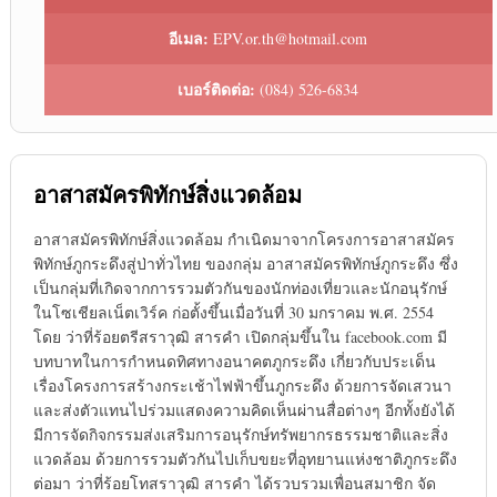
อีเมล:
EPV.or.th@hotmail.com
เบอร์ติดต่อ:
(084) 526-6834
อาสาสมัครพิทักษ์สิ่งแวดล้อม
อาสาสมัครพิทักษ์สิ่งแวดล้อม กำเนิดมาจากโครงการอาสาสมัคร
พิทักษ์ภูกระดึงสู่ป่าทั่วไทย ของกลุ่ม อาสาสมัครพิทักษ์ภูกระดึง ซึ่ง
เป็นกลุ่มที่เกิดจากการรวมตัวกันของนักท่องเที่ยวและนักอนุรักษ์
ในโซเชียลเน็ตเวิร์ค ก่อตั้งขึ้นเมื่อวันที่ 30 มกราคม พ.ศ. 2554
โดย ว่าที่ร้อยตรีสราวุฒิ สารคำ เปิดกลุ่มขึ้นใน facebook.com มี
บทบาทในการกำหนดทิศทางอนาคตภูกระดึง เกี่ยวกับประเด็น
เรื่องโครงการสร้างกระเช้าไฟฟ้าขึ้นภูกระดึง ด้วยการจัดเสวนา
และส่งตัวแทนไปร่วมแสดงความคิดเห็นผ่านสื่อต่างๆ อีกทั้งยังได้
มีการจัดกิจกรรมส่งเสริมการอนุรักษ์ทรัพยากรธรรมชาติและสิ่ง
แวดล้อม ด้วยการรวมตัวกันไปเก็บขยะที่อุทยานแห่งชาติภูกระดึง
ต่อมา ว่าที่ร้อยโทสราวุฒิ สารคำ ได้รวบรวมเพื่อนสมาชิก จัด