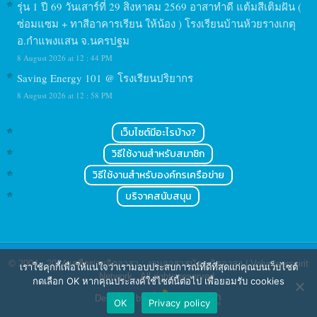
รุ่น 1 ปี 69 วันเสาร์ที่ 29 สิงหาคม 2569 อาสาทำดี แต้มสีเติมฝัน (
ซ่อมแซม + ทาสีอาคารเรียน ให้น้อง ) โรงเรียนบ้านห้วยรางเกตุ
อ.กำแพงแสน จ.นครปฐม
8 August 2026 at 12 : 44 PM
Saving Energy 101 @ โรงเรียนปริยากร
8 August 2026 at 12 : 58 PM
เว็บไซต์มีอะไรบ้าง?
วิธีใช้งานสำหรับสมาชิก
วิธีใช้งานสำหรับองค์กรเครือข่าย
บริจาคสนับสนุน
© 2004 - 2024
เครือข่ายจิตอาสา : งานอาสาสมัคร จิตอาสา | Volunteerspirit
เราใช้คุกกี้เพื่อให้แน่ใจว่าเรามอบประสบการณ์ที่ดีที่สุดแก่คุณบนเว็บไซต์
Network
. All rights reserved.
กดเลือก OK หากคุณประสงค์ใช้ไซต์นี้ต่อไป เพื่อยอมรับ cookies
Designed by
OK
Privacy policy