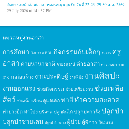
จัดกางเกงผ้าอ้อม/อาสาหมอนหนุนอุ่นรัก วันที่ 22-23, 29-30 ส.ค. 2569
29 July 2026 at 14 : 37 PM
หมวดหมู่งานอาสา
ครู
กิจกรรมกับเด็กๆ
การศึกษา
กิจกรรม BBL
คนชรา
อาสา
ค่ายนานาชาติ
ค่ายอาสา
ค่ายอนุรักษ์
ค่ายเกษตร
งาน
งานศิลปะ
งานประดิษฐ์
งานก่อสร้าง
งานฝีมือ
IT
ช่วยเหลือ
งานออกแรง
ช่วยกิจกรรม
ช่วยเตรียมงาน
สัตว์
ทาสี
ทำความสะอาด
ดูแลเด็ก
ซ่อมห้องเรียน
ปลูกป่า
ปลูกปะการัง
ทำยางยืด
ทำโป่ง
บริจาค
ปลูกต้นไม้
ปลูกป่าชายเลน
ผู้ป่วย
ผู้พิการ
ฝึกอบรม
ปลูกป่าโกงกาง