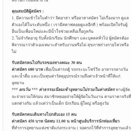
คุณสมบัติผู้สมัคร :
1. มีความเข้าใจในคำว่า จิตอาสา หรืออาสาสมัคร ไม่เรื่องมาก ดูแล
ตัวเองได้ในระดับหนึ่ง ( เรามีสตาฟคอยดูแลอีกที ) พร้อมเปิดใจรับผู้
อื่นเป็นเพื่อนใหม่และมีน้ำใจช่วยเหลือเกื้อกูลกัน
2. ไม่จำกัดอายุ รับทั้งนักเรียน นักศึกษา และบุคคลทั่วไป ผู้สมัครต้อง
พิจารณาว่าตัวเองเหมาะสำหรับงานหรือไม่ สุขภาพร่างกายไหวหรือ
ไม่
รับสมัครคนไปกับรถของทางคณะ 30 คน
ค่าสมัคร 680 บาท
เพื่อเป็นค่ารถตู้ รถกระบะโฟร์วีล อาหารกลางวัน
และน้ำดื่ม และเป็นทุนค่าวัสดุอุปกรณ์รวมถึงค่าเจ้าหน้าที่ให้แก่
อุทยาน
*** ยกเว้น *** ค่าธรรมเนียมเข้าอุทยานไม่รวมในค่าสมัคร
ทางผู้จัด
จะจ่ายรวมให้ก่อน สมาชิกทยอยจ่ายให้ผู้จัดในวันงาน ตามราคาจริงที่
แตกต่างกัน แล้วแต่ว่าเป็นเด็ก นักเรียน ผู้ใหญ่ หรือสูงวัย
รับสมัครคนเดินทางไปกลับเอง 15 คน
ค่าสมัคร 450 บาท นัดพบ 11.00 น หน้าศูนย์บริการนักท่องเที่ยว
ที่ทำการอุทยานแห่งชาติแก่งกระจาน ( จอดรถไว้ที่ทำการอุทยานแล้ว