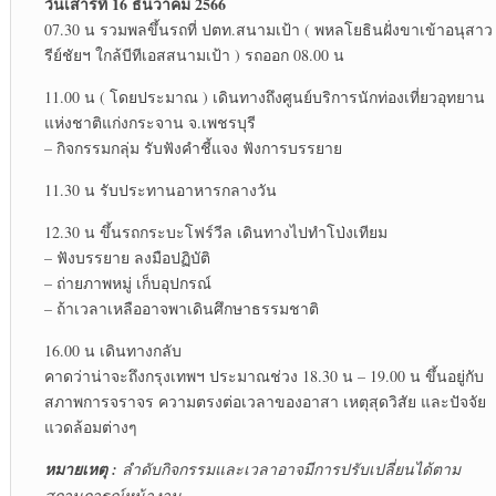
วันเสาร์ที่ 16 ธันวาคม 2566
07.30 น รวมพลขึ้นรถที่ ปตท.สนามเป้า ( พหลโยธินฝั่งขาเข้าอนุสาว
รีย์ชัยฯ ใกล้บีทีเอสสนามเป้า ) รถออก 08.00 น
11.00 น ( โดยประมาณ ) เดินทางถึงศูนย์บริการนักท่องเที่ยวอุทยาน
แห่งชาติแก่งกระจาน จ.เพชรบุรี
– กิจกรรมกลุ่ม รับฟังคำชี้แจง ฟังการบรรยาย
11.30 น รับประทานอาหารกลางวัน
12.30 น ขึ้นรถกระบะโฟร์วีล เดินทางไปทำโป่งเทียม
– ฟังบรรยาย ลงมือปฏิบัติ
– ถ่ายภาพหมู่ เก็บอุปกรณ์
– ถ้าเวลาเหลืออาจพาเดินศึกษาธรรมชาติ
16.00 น เดินทางกลับ
คาดว่าน่าจะถึงกรุงเทพฯ ประมาณช่วง 18.30 น – 19.00 น ขึ้นอยู่กับ
สภาพการจราจร ความตรงต่อเวลาของอาสา เหตุสุดวิสัย และปัจจัย
แวดล้อมต่างๆ
หมายเหตุ :
ลำดับกิจกรรมและเวลาอาจมีการปรับเปลี่ยนได้ตาม
สถานการณ์หน้างาน