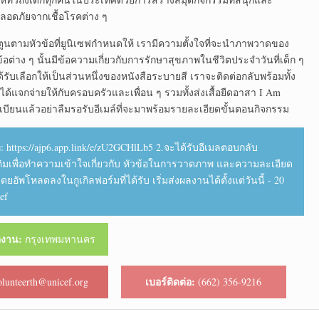
ปลอดภัยจากเชื้อโรคต่าง ๆ
ามหัวข้อที่ยูนิเซฟกำหนดให้ เรามีความตั้งใจที่จะนำภาพวาดของ
อต่าง ๆ นั้นมีข้อความเกี่ยวกับการรักษาสุขภาพในชีวิตประจำวันที่เด็ก ๆ
ับเลือกให้เป็นส่วนหนึ่งของหนังสือระบายสี เราจะติดต่อกลับพร้อมทั้ง
ณได้แจกจ่ายให้กับครอบครัวและเพื่อน ๆ รวมทั้งส่งเสื้อยืดอาสา I Am
บียนแล้วอย่าลืมรอรับอีเมล์ที่จะมาพร้อมรายละเอียดขั้นตอนกิจกรรม
 https://ajp6.app.link/e/zU2GCHlLb5 2.จะได้รับอีเมลตอบกลับ
ิ่มเติมเพื่อทำความเข้าใจเกี่ยวกับ หัวข้อในการวาดภาพ และความละเอียด
ัพโหลดลงในกูเกิลฟอร์มที่ได้รับ เริ่มส่งผลงานได้ตั้งแต่วันนี้ - 20
ef
ัติงาน:
กรุงเทพมหานคร
เบอร์ติดต่อ:
lunteerth@unicef.org
(662) 356-9216