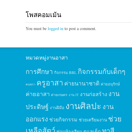
โพสคอมเม้น
You must be
logged in
to post a comment.
หมวดหมู่งานอาสา
กิจกรรมกับเด็กๆ
การศึกษา
กิจกรรม BBL
ครูอาสา
ค่ายนานาชาติ
ค่ายอนุรักษ์
คนชรา
งาน
ค่ายอาสา
งานก่อสร้าง
ค่ายเกษตร
งาน IT
งานศิลปะ
ประดิษฐ์
งาน
งานฝีมือ
ช่วย
ออกแรง
ช่วยกิจกรรม
ช่วยเตรียมงาน
เหลือสัตว์
ทาสี
ดูแลเด็ก
ซ่อมห้องเรียน