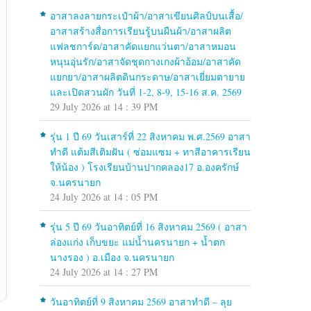
อาสาลงลายกระเป๋าผ้า/อาสาเขียนศิลป์บนเสื้อ/
อาสาสร้างสื่อการเรียนรู้บนผืนผ้า/อาสาผลิต
แฟลชการ์ด/อาสาคัดแยกแว่นตา/อาสาหมอน
หนุนอุ่นรัก/อาสาจัดชุดกางเกงผ้าอ้อม/อาสาคัด
แยกยา/อาสาผลิตดินกระดาษ/อาสาเยี่ยมตายาย
และเปิดสวนผัก วันที่ 1-2, 8-9, 15-16 ส.ค. 2569
29 July 2026 at 14 : 39 PM
รุ่น 1 ปี 69 วันเสาร์ที่ 22 สิงหาคม พ.ศ.2569 อาสา
ทำดี แต้มสีเติมฝัน ( ซ่อมแซม + ทาสีอาคารเรียน
ให้น้อง ) โรงเรียนบ้านปากคลอง17 อ.องครักษ์
จ.นครนายก
24 July 2026 at 14 : 05 PM
รุ่น 5 ปี 69 วันอาทิตย์ที่ 16 สิงหาคม 2569 ( อาสา
ล่องแก่ง เก็บขยะ แม่น้ำนครนายก + น้ำตก
นางรอง ) อ.เมือง จ.นครนายก
24 July 2026 at 14 : 27 PM
วันอาทิตย์ที่ 9 สิงหาคม 2569 อาสาทำดี – ลุย