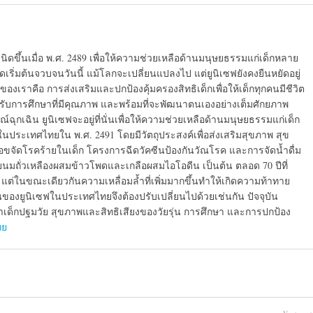
นิดขึ้นเมื่อ พ.ศ. 2489 เพื่อให้ความช่วยเหลือด้านมนุษยธรรมแก่เด็กหลาย
เริ่มต้นจวบจนวันนี้ แม้โลกจะเปลี่ยนแปลงไป แต่ยูนิเซฟยังคงยืนหยัดอยู่
องเราคือ การส่งเสริมและปกป้องคุ้มครองสิทธิเด็กเพื่อให้เด็กทุกคนมีชีวิต
ด้รับการศึกษาที่มีคุณภาพ และพร้อมที่จะพัฒนาตนเองอย่างเต็มศักยภาพ
์ฉุกเฉิน ยูนิเซฟจะอยู่ที่นั่นเพื่อให้ความช่วยเหลือด้านมนุษยธรรมแก่เด็ก
ในประเทศไทยใน พ.ศ. 2491 โดยมีวัตถุประสงค์เพื่อส่งเสริมสุขภาพ สุข
จัดโรคร้ายในเด็ก โครงการฉีดวัคซีนป้องกันวัณโรค และการจัดน้ำดื่ม
ถั่วเหลืองผสมข้าวโพดและเกลือผสมไอโอดีน เป็นต้น ตลอด 70 ปีที่
่ในขณะเดียวกันความเหลื่อมล้ำที่เพิ่มมากขึ้นทำให้เกิดความท้าทาย
ของยูนิเซฟในประเทศไทยจึงต้องปรับเปลี่ยนไปด้วยเช่นกัน ปัจจุบัน
็กปฐมวัย สุขภาพและสิทธิเสียงของวัยรุ่น การศึกษา และการปกป้อง
ทย