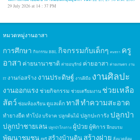
29 July 2026 at 14 : 37 PM
หมวดหมู่งานอาสา
ครู
กิจกรรมกับเด็กๆ
การศึกษา
กิจกรรม BBL
คนชรา
อาสา
ค่ายนานาชาติ
ค่ายอาสา
ค่ายอนุรักษ์
ค่ายเกษตร
งาน
งานศิลปะ
งานประดิษฐ์
งานก่อสร้าง
งานฝีมือ
IT
ช่วยเหลือ
งานออกแรง
ช่วยกิจกรรม
ช่วยเตรียมงาน
สัตว์
ทาสี
ทำความสะอาด
ดูแลเด็ก
ซ่อมห้องเรียน
ปลูกป่า
ปลูกปะการัง
ทำยางยืด
ทำโป่ง
บริจาค
ปลูกต้นไม้
ปลูกป่าชายเลน
ผู้ป่วย
ผู้พิการ
ฝึกอบรม
ปลูกป่าโกงกาง
สร้างฝาย
พัฒนาชุมชน
สร้างบ้านดิน
สิ่งแวดล้อม
สตรี