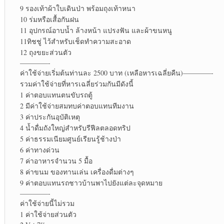
9 รองเท้าผ้าใบเดินป่า พร้อมถุงเท้าหนา
10 ร่มหรือเสื้อกันฝน
11 อุปกรณ์อาบน้ำ ล้างหน้า แปรงฟัน และผ้าขนหนู
11ทิชชู่ ไว้สำหรับเช็ดทำความสะอาด
12 ถุงขยะส่วนตัว
————-
ค่าใช้จ่ายเริ่มต้นท่านละ 2500 บาท (เหลือหารเฉลี่ยคืน)————-
รวมค่าใช้จ่ายที่หารเฉลี่ยร่วมกันมีดังนี้
1 ค่าตอบแทนตนขับรถตู้
2 มีค่าใช้จ่ายสมทบค่าตอบแทนทีมงาน
3 ค่าประกันอุบัติเหตุ
4 น้ำดื่มถังใหญ่สำหรับรีฟีลตลอดทริป
5 ค่าธรรมเนียมศูนย์เรียนรู้ช้างป่า
6 ค่าทางด่วน
7 ค่าอาหารจำนวน 5 มื้อ
8 ค่าขนม ของทานเล่น เครื่องดื่มต่างๆ
9 ค่าตอบแทนรถชาวบ้านพาไปยังแต่ละจุดหมาย
————-
ค่าใช้จ่ายนี้ไม่รวม
1 ค่าใช้จ่ายส่วนตัว