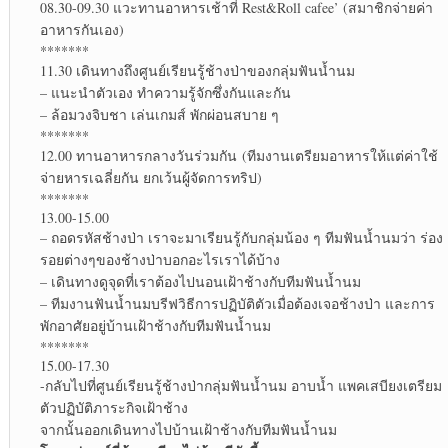
08.30-09.30 แวะทานอาหารเช้าที่ Rest&Roll cafee’ (สมาชิกจ่ายค่า
อาหารกันเอง)
*******
11.30 เดินทางถึงศูนย์เรียนรู้ช้างป่าของกลุ่มฟันน้ำนม
– แนะนำตัวเอง ทำความรู้จักซึ่งกันและกัน
– ล้อมวงจิบชา เล่นเกมส์ พักผ่อนสบาย ๆ
*******
12.00 ทานอาหารกลางวันร่วมกัน (ทีมงานเตรียมอาหารให้แต่ค่าใช้
จ่ายหารเฉลี่ยกัน ยกเว้นผู้จัดการทริป)
*******
13.00-15.00
– ถอดรหัสช้างป่า เราจะมาเรียนรู้กับกลุ่มน้อง ๆ ทีมฟันน้ำนมว่า ร่อง
รอยต่างๆของช้างป่าบอกอะไรเราได้บ้าง
– เดินทางดูจุดที่เราต้องไปนอนเฝ้าช้างกับทีมฟันน้ำนม
– ทีมงานฟันน้ำนมบรีฟวิธีการปฏิบัติตัวเมื่อต้องเจอช้างป่า และการ
พักอาศัยอยู่บ้านเฝ้าช้างกับทีมฟันน้ำนม
*******
15.00-17.30
-กลับไปที่ศูนย์เรียนรู้ช้างป่ากลุ่มฟันน้ำนม อาบน้ำ แพคเสบียงเตรียม
ตัวปฏิบัติภาระกิจเฝ้าช้าง
จากนั้นออกเดินทางไปบ้านเฝ้าช้างกับทีมฟันน้ำนม