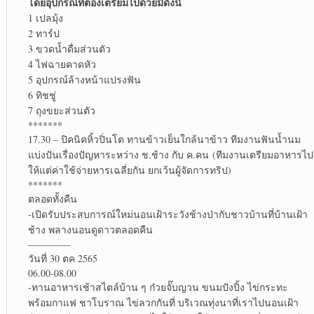
โดยอุปกรณ์ที่ต้องเตรียมไปด้วยมีดังนี้
1 เปลมุ้ง
2 ทาร์ป
3 ขวดน้ำดื่มส่วนตัว
4 ไฟฉายคาดหัว
5 อุปกรณ์ล้างหน้าแปรงฟัน
6 ทิชชู่
7 ถุงขยะส่วนตัว
*******
17.30 – ปิคนิคหิ้วปิ่นโต ทานข้าวเย็นใกล้นาข้าว ทีมงานฟันน้ำนม
แบ่งปันเรื่องปัญหาระหว่าง ช.ช้าง กับ ค.คน (ทีมงานเตรียมอาหารไป
ให้แต่ค่าใช้จ่ายหารเฉลี่ยกัน ยกเว้นผู้จัดการทริป)
*******
ตลอดทั้งคืน
-เปิดรับประสบการณ์ใหม่นอนเฝ้าระวังช้างป่ากับชาวบ้านที่บ้านเฝ้า
ช้าง พลางนอนดูดาวตลอดคืน
————-
วันที่ 30 ตค 2565
06.00-08.00
-ทานอาหารเช้าสไตล์บ้าน ๆ ก๋วยจั๊บญวน ขนมปังปิ้ง ไข่กระทะ
พร้อมกาแฟ ชาโบราณ ไข่ลวกกันที่ บริเวณทุ่งนาที่เราไปนอนเฝ้า