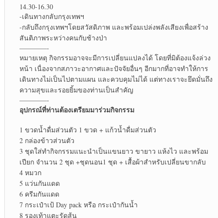
14.30-16.30
-เดินทางกลับกรุงเทพฯ
-กลับถึงกรุงเทพฯโดยสวัสดิภาพ และพร้อมเปล่งพลังเสียงเพื่อสร้าง
สันติภาพระหว่างคนกับช้างป่า
————-
หมายเหตุ กิจกรรมอาจจะมีการเปลี่ยนแปลงได้ โดยที่มิต้องแจ้งล่วง
หน้า เนื่องจากสภาวะอากาศและปัจจัยอื่นๆ อีกมากที่อาจทำให้การ
เดินทางไม่เป็นไปตามแผน และควบคุมไม่ได้ แต่ทางเราจะยึดมั่นถึง
ความสุขและรอยยิ้มของท่านเป็นสำคัญ
————-
อุปกรณ์ที่ท่านต้องเตรียมมาร่วมกิจกรรม
1 ขวดน้ำดื่มส่วนตัว 1 ขวด + แก้วน้ำดื่มส่วนตัว
2 กล่องข้าวส่วนตัว
3 ชุดใส่ทำกิจกรรมแนะนำเป็นแขนยาว ขายาว แห้งไว และพร้อม
เปียก จำนวน 2 ชุด +ชุดนอน1 ชุด + เสื้อผ้าสำหรับเปลี่ยนขากลับ
4 หมวก
5 แว่นกันแดด
6 ครีมกันแดด
7 กระเป๋าเป้ Day pack หรือ กระเป๋ากันน้ำ
8 รองเท้าแตะรัดส้น