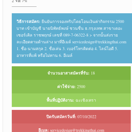
2 Vat 7%
——————
วิธีการสมัคร:
ยืนยันการจองทริปโดยโอนเงินค่ากิจกรรม 2500
บาท เข้าบัญชี นายนิพัทธ์พงษ์ ชวนชื่น ธ.กรุงเทพ สาขาเดอะ
เซอร์เคิล ราชพฤกษ์ เลขที่ 089-7-06322-8 > จากนั้นส่งราย
ละเอียดตามด้านล่าง มาที่อีเมล์ servicedesign@trekkingthai.com
1. ชื่อ-นามสกุล 2. ชื่อเล่น 3. เบอร์โทรติดต่อ 4. ไลน์ไอดี 5.
อาหารที่แพ้ หรือไม่ทาน 6. อีเมล์
จำนวนอาสาสมัครที่รับ:
18
ค่าใช้จ่าย:
2500
พื้นที่ปฏิบัติงาน:
ฉะเชิงเทรา
ปิดรับสมัครวันที่:
07/10/2022
อีเมล:
servicedesign@trekkingthai.com