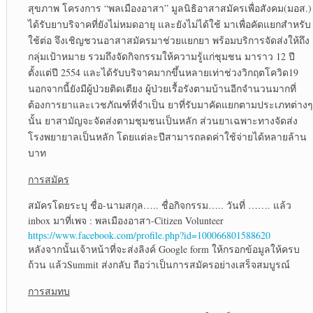
สุขภาพ โครงการ “พลเมืองอาสา” มูลนิธิอาสาสมัครเพื่อสังคม(มอส.)
ได้รับยาบริจาคที่ยังไม่หมดอายุ และยังไม่ได้ใช้ มาเพื่อคัดแยกสำหรับ
ใช้ต่อ จึงเชิญชวนอาสาสมัครมาช่วยแยกยา พร้อมบริการจัดส่งให้ถึง
กลุ่มเป้าหมาย รวมถึงจัดกิจกรรมให้ความรู้แก่ชุมชน มาราว 12 ปี
ตั้งแต่ปี 2554 และได้รับบริจาคมากขึ้นหลายเท่าช่วงวิกฤตโควิด19
นอกจากนี้ยังมีผู้ป่วยติดเตียง ผู้ป่วยเรื้อรังตามบ้านอีกจำนวนมากที่
ต้องการยาและเวชภัณฑ์ที่จำเป็น ยาที่รับมาคัดแยกตามประเภทต่างๆ
นั้น ยาสามัญจะจัดส่งตามชุมชนเป็นหลัก ส่วนยาเฉพาะทางจัดส่ง
โรงพยายาลเป็นหลัก โดยแต่ละปีสามารถลดค่าใช้จ่ายได้หลายล้าน
บาท
การสมัคร
สมัครโดยระบุ ชื่อ-นามสกุล….. ชื่อกิจกรรม….. วันที่ ……. แล้ว
inbox มาที่เพจ : พลเมืองอาสา-Citizen Volunteer
https://www.facebook.com/profile.php?id=100066801588620
หลังจากนั้นเจ้าหน้าที่จะส่งลิงค์ Google form ให้กรอกข้อมูลให้ครบ
ถ้วน แล้วSummit ส่งกลับ ถือว่าเป็นการสมัครอย่างเสร็จสมบูรณ์
การสมทบ