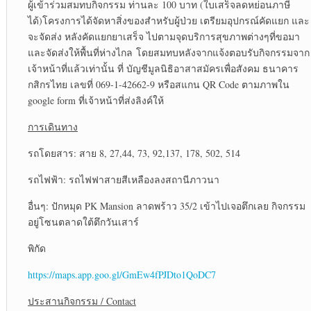
ผู้เข้าร่วมสมทบกิจกรรม ท่านละ 100 บาท (ใบเสร็จลดหย่อนภาษี
ได้)โครงการได้จัดหาสิ่งของสำหรับผู้ป่วย เตรียมอุปกรณ์คัดแยก และ
จะจัดส่ง หลังคัดแยกยาเสร็จ ไปตามจุดบริการสุขภาพต่างๆที่ขอมา
และจัดส่งให้พื้นที่ห่างไกล โดยสมทบหลังจากแจ้งตอบรับกิจกรรมจาก
เจ้าหน้าที่แล้วเท่านั้น ที่ บัญชีมูลนิธิอาสาสมัครเพื่อสังคม ธนาคาร
กสิกรไทย เลขที่ 069-1-42662-9 หรือสแกน QR Code ตามภาพใน
google form ที่เจ้าหน้าที่ส่งลิงค์ให้
การเดินทาง
รถโดยสาร: สาย 8, 27,44, 73, 92,137, 178, 502, 514
รถไฟฟ้า: รถไฟฟาสายสีเหลืองลงสถานีภาวนา
อื่นๆ: ปักหมุด PK Mansion ลาดพร้าว 35/2 เข้าไปเจอตึกเลย กิจกรรม
อยู่โซนตลาดใต้ตึกวันเสาร์
พิกัด
https://maps.app.goo.gl/GmEw4fPJDto1QoDC7
ประสานกิจกรรม / Contact