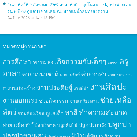
วันอาทิตย์ที่ 9 สิงหาคม 2569 อาสาทำดี – ลุยโคลน – ปลูกป่าชายเลน
รุ่น 6 ปี 69 ดูแลป่าชายเลน ณ. ปากแม่น้ำสมุทรสงคราม
24 July 2026 at 14 : 18 PM
หมวดหมู่งานอาสา
ครู
กิจกรรมกับเด็กๆ
การศึกษา
กิจกรรม BBL
คนชรา
อาสา
ค่ายนานาชาติ
ค่ายอาสา
ค่ายอนุรักษ์
ค่ายเกษตร
งาน
งานศิลปะ
งานประดิษฐ์
งานก่อสร้าง
งานฝีมือ
IT
ช่วยเหลือ
งานออกแรง
ช่วยกิจกรรม
ช่วยเตรียมงาน
สัตว์
ทาสี
ทำความสะอาด
ดูแลเด็ก
ซ่อมห้องเรียน
ปลูกป่า
ปลูกปะการัง
ทำยางยืด
ทำโป่ง
บริจาค
ปลูกต้นไม้
ปลูกป่าชายเลน
ผู้ป่วย
ผู้พิการ
ฝึกอบรม
ปลูกป่าโกงกาง