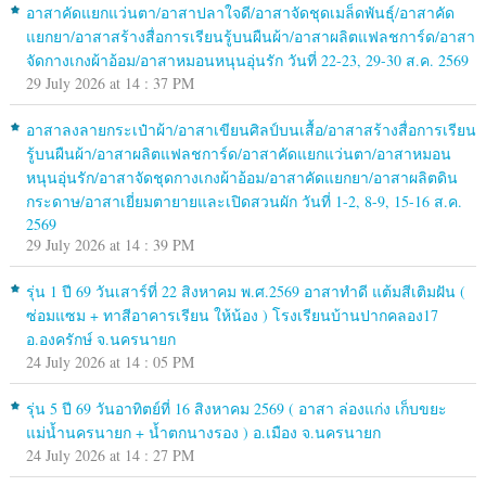
อาสาคัดแยกแว่นตา/อาสาปลาใจดี/อาสาจัดชุดเมล็ดพันธุ์/อาสาคัด
แยกยา/อาสาสร้างสื่อการเรียนรู้บนผืนผ้า/อาสาผลิตแฟลชการ์ด/อาสา
จัดกางเกงผ้าอ้อม/อาสาหมอนหนุนอุ่นรัก วันที่ 22-23, 29-30 ส.ค. 2569
29 July 2026 at 14 : 37 PM
อาสาลงลายกระเป๋าผ้า/อาสาเขียนศิลป์บนเสื้อ/อาสาสร้างสื่อการเรียน
รู้บนผืนผ้า/อาสาผลิตแฟลชการ์ด/อาสาคัดแยกแว่นตา/อาสาหมอน
หนุนอุ่นรัก/อาสาจัดชุดกางเกงผ้าอ้อม/อาสาคัดแยกยา/อาสาผลิตดิน
กระดาษ/อาสาเยี่ยมตายายและเปิดสวนผัก วันที่ 1-2, 8-9, 15-16 ส.ค.
2569
29 July 2026 at 14 : 39 PM
รุ่น 1 ปี 69 วันเสาร์ที่ 22 สิงหาคม พ.ศ.2569 อาสาทำดี แต้มสีเติมฝัน (
ซ่อมแซม + ทาสีอาคารเรียน ให้น้อง ) โรงเรียนบ้านปากคลอง17
อ.องครักษ์ จ.นครนายก
24 July 2026 at 14 : 05 PM
รุ่น 5 ปี 69 วันอาทิตย์ที่ 16 สิงหาคม 2569 ( อาสา ล่องแก่ง เก็บขยะ
แม่น้ำนครนายก + น้ำตกนางรอง ) อ.เมือง จ.นครนายก
24 July 2026 at 14 : 27 PM