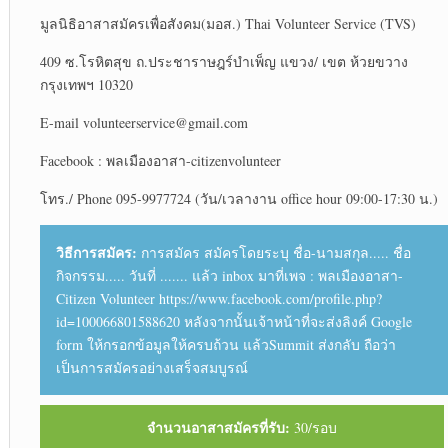
มูลนิธิอาสาสมัครเพื่อสังคม(มอส.) Thai Volunteer Service (TVS)
409 ซ.โรหิตสุข ถ.ประชาราษฎร์บำเพ็ญ แขวง/ เขต ห้วยขวาง
กรุงเทพฯ 10320
E-mail volunteerservice@gmail.com
Facebook : พลเมืองอาสา-citizenvolunteer
โทร./ Phone 095-9977724 (วัน/เวลางาน office hour 09:00-17:30 น.)
วิธีการสมัคร:
การสมัคร สมัครโดยระบุ ชื่อ-นามสกุล..... ชื่อ
กิจกรรม..... วันที่ ....... แล้ว inbox มาที่เพจ : พลเมืองอาสา-
Citizen Volunteer https://www.facebook.com/profile.php?
id=100066801588620 หลังจากนั้นเจ้าหน้าที่จะส่งลิงค์ Google
form ให้กรอกข้อมูลให้ครบถ้วน แล้วSummit ส่งกลับ ถือว่า
เป็นการสมัครอย่างเสร็จสมบูรณ์
จำนวนอาสาสมัครที่รับ:
30/รอบ