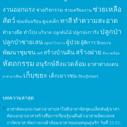
ช่วยเหลือ
งานออกแรง
ช่วยกิจกรรม
ช่วยเตรียมงาน
สัตว์
ทาสี
ทำความสะอาด
ดูแลเด็ก
ซ่อมห้องเรียน
ปลูกป่า
ปลูกปะการัง
ทำยางยืด
ทำโป่ง
บริจาค
ปลูกต้นไม้
ปลูกป่าชายเลน
ผู้ป่วย
ผู้พิการ
ฝึกอบรม
ปลูกป่าโกงกาง
สร้างฝาย
พัฒนาชุมชน
สร้างบ้านดิน
สิ่งแวดล้อม
สตรี
หัตถกรรม
อนุรักษ์สิ่งแวดล้อม
อาสาต่างแดน
เก็บขยะ
เด็กเยาวชน
เรียนรู้เกษตร
อาสาอาเซียน
บทความล่าสุด
อาสาคัดแยกแว่นตา/อาสาปลาใจดี/อาสาจัดชุดเมล็ดพันธุ์/อาสา
คัดแยกยา/อาสาสร้างสื่อการเรียนรู้บนผืนผ้า/อาสาผลิตแฟลช
การ์ด/อาสาจัดกางเกงผ้าอ้อม/อาสาหมอนหนุนอุ่นรัก วันที่ 22-23,