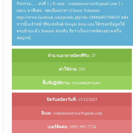
กิจกรรม..... ส่งที่ 1.) E-mail : volunteerservice@gmail.com 2.)
inbox มาที่เพจ : พลเมืองอาสา-Citizen Volunteer
https://www.facebook.com/profile.php?id=100066801588620 หลัง
จากนั้นเจ้าหน้าที่จะส่งลิงค์ Google form และให้กรอกข้อมูลให้
ครบถ้วนแล้ว Summit ส่งกลับ ถือว่าเป็นการสมัครอย่างเสร็จ
สมบูรณ์
จำนวนอาสาสมัครที่รับ:
25
ค่าใช้จ่าย:
250
พื้นที่ปฏิบัติงาน:
กรุงเทพมหานคร
ปิดรับสมัครวันที่:
15/12/2023
อีเมล:
volunteerservice@gmail.com
เบอร์ติดต่อ:
(095) 997-7724