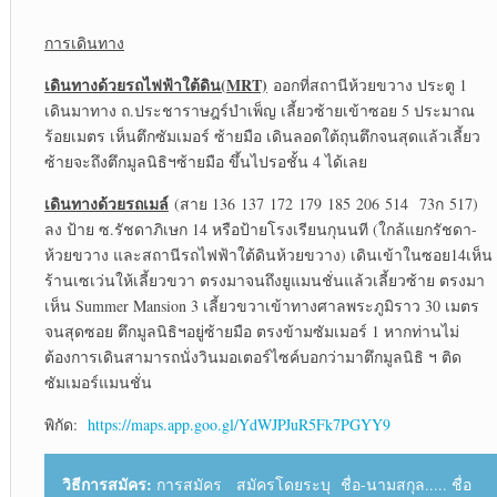
การเดินทาง
เดินทางด้วยรถไฟฟ้าใต้ดิน(
MRT)
ออกที่สถานีห้วยขวาง ประตู 1
เดินมาทาง ถ.ประชาราษฎร์บำเพ็ญ เลี้ยวซ้ายเข้าซอย 5 ประมาณ
ร้อยเมตร เห็นตึกซัมเมอร์ ซ้ายมือ เดินลอดใต้ถุนตึกจนสุดแล้วเลี้ยว
ซ้ายจะถึงตึกมูลนิธิฯซ้ายมือ ขึ้นไปรอชั้น 4 ได้เลย
เดินทางด้วยรถเมล์
(สาย 136 137 172 179 185 206 514 73ก 517)
ลง ป้าย ซ.รัชดาภิเษก 14 หรือป้ายโรงเรียนกุนนที (ใกล้แยกรัชดา-
ห้วยขวาง และสถานีรถไฟฟ้าใต้ดินห้วยขวาง) เดินเข้าในซอย14เห็น
ร้านเซเว่นให้เลี้ยวขวา ตรงมาจนถึงยูแมนชั่นแล้วเลี้ยวซ้าย ตรงมา
เห็น Summer Mansion 3 เลี้ยวขวาเข้าทางศาลพระภูมิราว 30 เมตร
จนสุดซอย ตึกมูลนิธิฯอยู่ซ้ายมือ ตรงข้ามซัมเมอร์ 1 หากท่านไม่
ต้องการเดินสามารถนั่งวินมอเตอร์ไซค์บอกว่ามาตึกมูลนิธิ ฯ ติด
ซัมเมอร์แมนชั่น
พิกัด:
https://maps.app.goo.gl/YdWJPJuR5Fk7PGYY9
วิธีการสมัคร:
การสมัคร สมัครโดยระบุ ชื่อ-นามสกุล..... ชื่อ