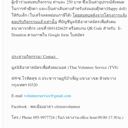
ผู้เข้าร่วมสมทบกิจกรรม ท่านละ 250 บาท ซึ่งเป็นค่าอุปกรณ์ทั้งหมด
ในการทำตุ๊กตา และเป็นค่าเดินทางสำหรับส่งมอบตุ๊กตา(Happy doll)
ให้กับเด็ก (ใบเสร็จลดหย่อนภาษีได้)
โดยสมทบหลังจากโครงการแจ้ง
ตอบรับกิจกรรมแล้วเท่านั้น
ที่บัญชีมูลนิธิอาสาสมัครเพื่อสังคม
ธนาคารกสิกร เลขที่ 0691426629 หรือสแกน QR Code สำหรับ E-
Donation ตามภาพใน Google form ใบสมัคร
ประสานกิจกรรม
/
Contact
มูลนิธิอาสาสมัครเพื่อสังคม(มอส.) Thai Volunteer Service (TVS)
409 ซ.โรหิตสุข ถ.ประชาราษฎร์บำเพ็ญ แขวง/ เขต ห้วยขวาง
กรุงเทพฯ 10320
E-mail
volunteerservice@gmail.com
Facebook : พลเมืองอาสา-citizenvolunteer
โทร./ Phone 095-9977724 (วัน/เวลางาน office hour 09:00-17:30 น.)