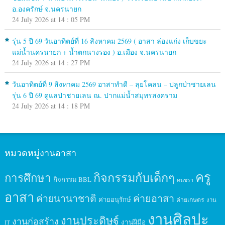
อ.องครักษ์ จ.นครนายก
24 July 2026 at 14 : 05 PM
รุ่น 5 ปี 69 วันอาทิตย์ที่ 16 สิงหาคม 2569 ( อาสา ล่องแก่ง เก็บขยะ
แม่น้ำนครนายก + น้ำตกนางรอง ) อ.เมือง จ.นครนายก
24 July 2026 at 14 : 27 PM
วันอาทิตย์ที่ 9 สิงหาคม 2569 อาสาทำดี – ลุยโคลน – ปลูกป่าชายเลน
รุ่น 6 ปี 69 ดูแลป่าชายเลน ณ. ปากแม่น้ำสมุทรสงคราม
24 July 2026 at 14 : 18 PM
หมวดหมู่งานอาสา
ครู
กิจกรรมกับเด็กๆ
การศึกษา
กิจกรรม BBL
คนชรา
อาสา
ค่ายนานาชาติ
ค่ายอาสา
ค่ายอนุรักษ์
ค่ายเกษตร
งาน
งานศิลปะ
งานประดิษฐ์
งานก่อสร้าง
งานฝีมือ
IT