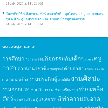
24 July 2026 at 14 : 27 PM
วันอาทิตย์ที่ 9 สิงหาคม 2569 อาสาทำดี – ลุยโคลน – ปลูกป่าชายเลน
รุ่น 6 ปี 69 ดูแลป่าชายเลน ณ. ปากแม่น้ำสมุทรสงคราม
24 July 2026 at 14 : 18 PM
หมวดหมู่งานอาสา
ครู
กิจกรรมกับเด็กๆ
การศึกษา
กิจกรรม BBL
คนชรา
อาสา
ค่ายนานาชาติ
ค่ายอาสา
ค่ายอนุรักษ์
ค่ายเกษตร
งาน
งานศิลปะ
งานประดิษฐ์
งานก่อสร้าง
งานฝีมือ
IT
ช่วยเหลือ
งานออกแรง
ช่วยกิจกรรม
ช่วยเตรียมงาน
สัตว์
ทาสี
ทำความสะอาด
ดูแลเด็ก
ซ่อมห้องเรียน
ปลูกป่า