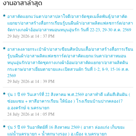
งานอาสาล่าสุด
อาสาคัดแยกแว่นตา/อาสาปลาใจดี/อาสาจัดชุดเมล็ดพันธุ์/อาสาคัด
แยกยา/อาสาสร้างสื่อการเรียนรู้บนผืนผ้า/อาสาผลิตแฟลชการ์ด/อาสา
จัดกางเกงผ้าอ้อม/อาสาหมอนหนุนอุ่นรัก วันที่ 22-23, 29-30 ส.ค. 2569
29 July 2026 at 14 : 37 PM
อาสาลงลายกระเป๋าผ้า/อาสาเขียนศิลป์บนเสื้อ/อาสาสร้างสื่อการเรียน
รู้บนผืนผ้า/อาสาผลิตแฟลชการ์ด/อาสาคัดแยกแว่นตา/อาสาหมอน
หนุนอุ่นรัก/อาสาจัดชุดกางเกงผ้าอ้อม/อาสาคัดแยกยา/อาสาผลิตดิน
กระดาษ/อาสาเยี่ยมตายายและเปิดสวนผัก วันที่ 1-2, 8-9, 15-16 ส.ค.
2569
29 July 2026 at 14 : 39 PM
รุ่น 1 ปี 69 วันเสาร์ที่ 22 สิงหาคม พ.ศ.2569 อาสาทำดี แต้มสีเติมฝัน (
ซ่อมแซม + ทาสีอาคารเรียน ให้น้อง ) โรงเรียนบ้านปากคลอง17
อ.องครักษ์ จ.นครนายก
24 July 2026 at 14 : 05 PM
รุ่น 5 ปี 69 วันอาทิตย์ที่ 16 สิงหาคม 2569 ( อาสา ล่องแก่ง เก็บขยะ
แม่น้ำนครนายก + น้ำตกนางรอง ) อ.เมือง จ.นครนายก