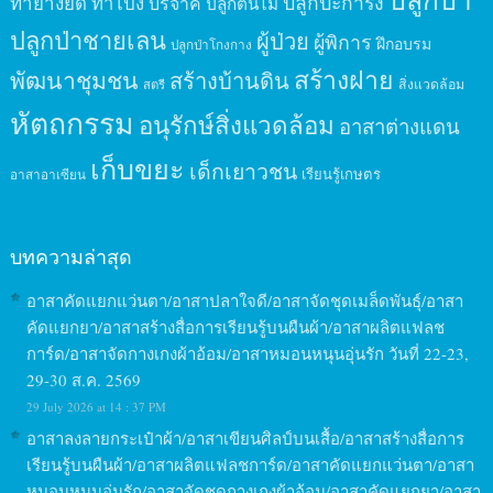
ปลูกปะการัง
ทำยางยืด
ทำโป่ง
บริจาค
ปลูกต้นไม้
ปลูกป่าชายเลน
ผู้ป่วย
ผู้พิการ
ฝึกอบรม
ปลูกป่าโกงกาง
สร้างฝาย
พัฒนาชุมชน
สร้างบ้านดิน
สิ่งแวดล้อม
สตรี
หัตถกรรม
อนุรักษ์สิ่งแวดล้อม
อาสาต่างแดน
เก็บขยะ
เด็กเยาวชน
เรียนรู้เกษตร
อาสาอาเซียน
บทความล่าสุด
อาสาคัดแยกแว่นตา/อาสาปลาใจดี/อาสาจัดชุดเมล็ดพันธุ์/อาสา
คัดแยกยา/อาสาสร้างสื่อการเรียนรู้บนผืนผ้า/อาสาผลิตแฟลช
การ์ด/อาสาจัดกางเกงผ้าอ้อม/อาสาหมอนหนุนอุ่นรัก วันที่ 22-23,
29-30 ส.ค. 2569
29 July 2026 at 14 : 37 PM
อาสาลงลายกระเป๋าผ้า/อาสาเขียนศิลป์บนเสื้อ/อาสาสร้างสื่อการ
เรียนรู้บนผืนผ้า/อาสาผลิตแฟลชการ์ด/อาสาคัดแยกแว่นตา/อาสา
หมอนหนุนอุ่นรัก/อาสาจัดชุดกางเกงผ้าอ้อม/อาสาคัดแยกยา/อาสา