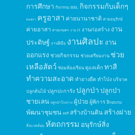
กิจกรรมกับเด็กๆ
การศึกษา
กิจกรรม BBL
ครูอาสา
ค่ายนานาชาติ
ค่ายอนุรักษ์
คนชรา
งาน
ค่ายอาสา
งานก่อสร้าง
ค่ายเกษตร
งาน IT
งานศิลปะ
ประดิษฐ์
งาน
งานฝีมือ
ช่วย
ออกแรง
ช่วยกิจกรรม
ช่วยเตรียมงาน
เหลือสัตว์
ทาสี
ดูแลเด็ก
ซ่อมห้องเรียน
ทำความสะอาด
ทำยางยืด
ทำโป่ง
บริจาค
ปลูกป่า
ปลูกป่า
ปลูกปะการัง
ปลูกต้นไม้
ชายเลน
ผู้ป่วย
ผู้พิการ
ฝึกอบรม
ปลูกป่าโกงกาง
สร้างฝาย
พัฒนาชุมชน
สร้างบ้านดิน
สตรี
หัตถกรรม
อนุรักษ์สิ่ง
สิ่งแวดล้อม