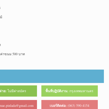
ร
ม้
ท
น ค่าขนม 500 บาท
จ่าย:
พื้นที่ปฏิบัติงาน:
ไม่มีค่าสมัคร
กรุงเทพมหานคร
เบอร์ติดต่อ:
ae.pinlada@gmail.com
(063) 590-4154