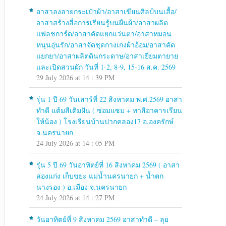
อาสาลงลายกระเป๋าผ้า/อาสาเขียนศิลป์บนเสื้อ/
อาสาสร้างสื่อการเรียนรู้บนผืนผ้า/อาสาผลิต
แฟลชการ์ด/อาสาคัดแยกแว่นตา/อาสาหมอน
หนุนอุ่นรัก/อาสาจัดชุดกางเกงผ้าอ้อม/อาสาคัด
แยกยา/อาสาผลิตดินกระดาษ/อาสาเยี่ยมตายาย
และเปิดสวนผัก วันที่ 1-2, 8-9, 15-16 ส.ค. 2569
29 July 2026 at 14 : 39 PM
รุ่น 1 ปี 69 วันเสาร์ที่ 22 สิงหาคม พ.ศ.2569 อาสา
ทำดี แต้มสีเติมฝัน ( ซ่อมแซม + ทาสีอาคารเรียน
ให้น้อง ) โรงเรียนบ้านปากคลอง17 อ.องครักษ์
จ.นครนายก
24 July 2026 at 14 : 05 PM
รุ่น 5 ปี 69 วันอาทิตย์ที่ 16 สิงหาคม 2569 ( อาสา
ล่องแก่ง เก็บขยะ แม่น้ำนครนายก + น้ำตก
นางรอง ) อ.เมือง จ.นครนายก
24 July 2026 at 14 : 27 PM
วันอาทิตย์ที่ 9 สิงหาคม 2569 อาสาทำดี – ลุย